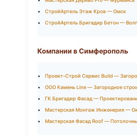
Мастерская Дерево Pro — Мурманск
СтройАртель Этаж Кров — Омск
СтройАртель Бригадир Бетон — Вол
Компании в Симферополь
Проект-Строй Сервис Build — Загор
ООО Камень Line — Загородное стро
ГК Бригадир Фасад — Проектировани
Мастерская Монтаж Инженерия — Ок
Мастерская Фасад Roof — Потолочн