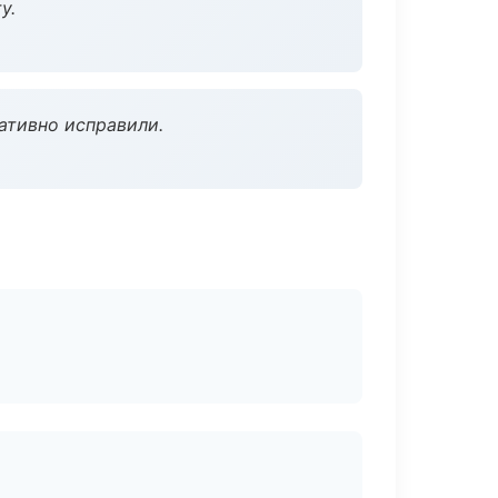
у.
ативно исправили.