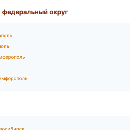
 федеральный округ
ополь
поль
имферополь
Симферополь
овосибирск