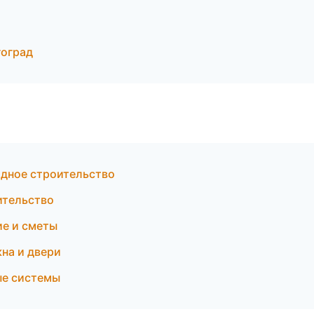
гоград
одное строительство
ительство
е и сметы
на и двери
ые системы