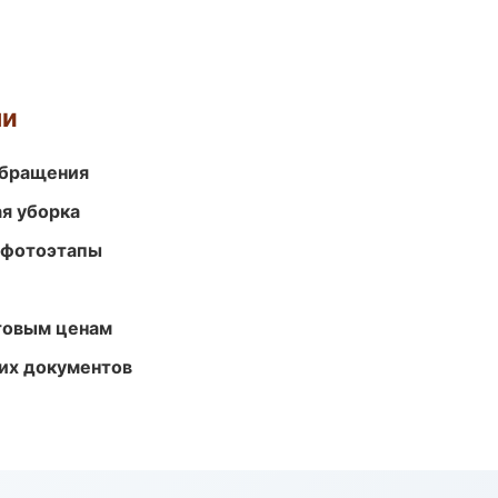
ми
обращения
ая уборка
 фотоэтапы
птовым ценам
их документов