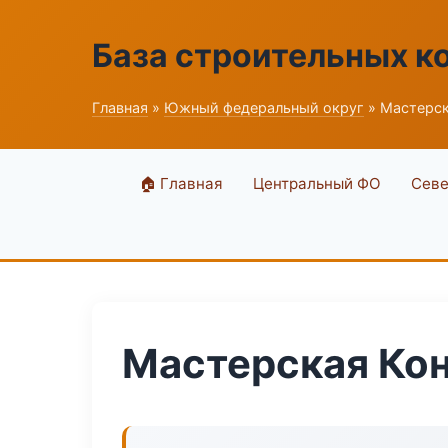
База строительных к
Главная
»
Южный федеральный округ
» Мастерск
🏠 Главная
Центральный ФО
Севе
Мастерская Кон