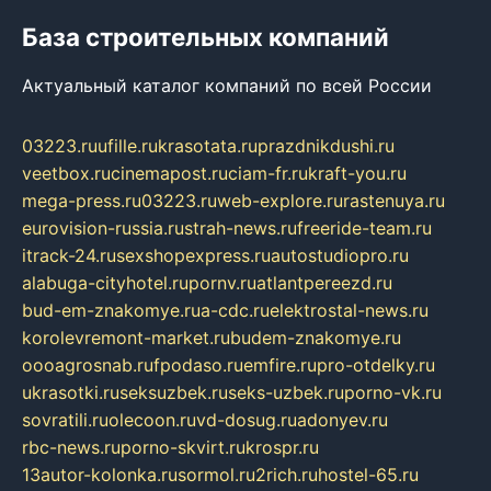
База строительных компаний
Актуальный каталог компаний по всей России
03223.ru
ufille.ru
krasotata.ru
prazdnikdushi.ru
veetbox.ru
cinemapost.ru
ciam-fr.ru
kraft-you.ru
mega-press.ru
03223.ru
web-explore.ru
rastenuya.ru
eurovision-russia.ru
strah-news.ru
freeride-team.ru
itrack-24.ru
sexshopexpress.ru
autostudiopro.ru
alabuga-cityhotel.ru
pornv.ru
atlantpereezd.ru
bud-em-znakomye.ru
a-cdc.ru
elektrostal-news.ru
korolevremont-market.ru
budem-znakomye.ru
oooagrosnab.ru
fpodaso.ru
emfire.ru
pro-otdelky.ru
ukrasotki.ru
seksuzbek.ru
seks-uzbek.ru
porno-vk.ru
sovratili.ru
olecoon.ru
vd-dosug.ru
adonyev.ru
rbc-news.ru
porno-skvirt.ru
krospr.ru
13autor-kolonka.ru
sormol.ru
2rich.ru
hostel-65.ru