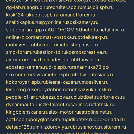
dg-lab.ru
angrup.ru
recruiter.spb.ru
music8.spb.ru
krsk124.ru
kubok.spb.ru
romanofforex.ru
analitikaplus.ru
spyonline.ru
zosikamery.ru
sloboda-ural.pp.ru
AUTO-COM.SU
hohota.net
alimy.ru
online-z.com
aromat-vostoka.ru
otdelkaexp.ru
mobilvest.ru
bbd.net.ru
mebelshop.msk.ru
smp-forum.ru
bastion-td.ru
kosmoscreative.ru
avrmotors.ru
art-galadesign.ru
tiffany-c.ru
ecostep-samara.ru
d-p.spb.ru
галактика73.рф
sko.com.ru
davitamebel-spb.ru
fotsis.ru
tesiaes.ru
kokoroyari.spb.ru
blesna-kazan.ru
mossilver.ru
lenderoq.ru
sergeydobrin.ru
tochkazvuka.msk.ru
people-of-art.ru
bezzubova.ru
clubtibet.ru
orior-aks.ru
dynamoauto.ru
szk-favorit.ru
carlines.ru
flatnsk.ru
kingbolenskaner.ru
alex-motor.ru
astroline.net.ru
act1.spb.ru
polyglot.com.ru
gidlipetsk.ru
ooo-driada.ru
detsad125.ru
mir-zdoroviya.ru
bruslanovo.ru
siterem.ru