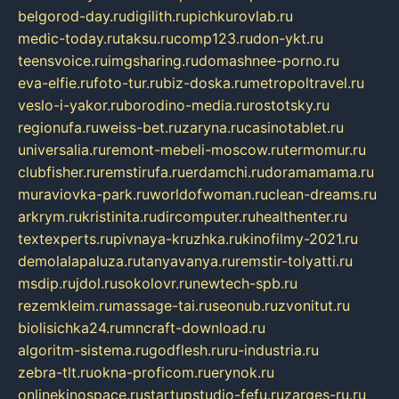
belgorod-day.ru
digilith.ru
pichkurovlab.ru
medic-today.ru
taksu.ru
comp123.ru
don-ykt.ru
teensvoice.ru
imgsharing.ru
domashnee-porno.ru
eva-elfie.ru
foto-tur.ru
biz-doska.ru
metropoltravel.ru
veslo-i-yakor.ru
borodino-media.ru
rostotsky.ru
regionufa.ru
weiss-bet.ru
zaryna.ru
casinotablet.ru
universalia.ru
remont-mebeli-moscow.ru
termomur.ru
clubfisher.ru
remstirufa.ru
erdamchi.ru
doramamama.ru
muraviovka-park.ru
worldofwoman.ru
clean-dreams.ru
arkrym.ru
kristinita.ru
dircomputer.ru
healthenter.ru
textexperts.ru
pivnaya-kruzhka.ru
kinofilmy-2021.ru
demolalapaluza.ru
tanyavanya.ru
remstir-tolyatti.ru
msdip.ru
jdol.ru
sokolovr.ru
newtech-spb.ru
rezemkleim.ru
massage-tai.ru
seonub.ru
zvonitut.ru
biolisichka24.ru
mncraft-download.ru
algoritm-sistema.ru
godflesh.ru
ru-industria.ru
zebra-tlt.ru
okna-proficom.ru
erynok.ru
onlinekinospace.ru
startupstudio-fefu.ru
zarges-ru.ru