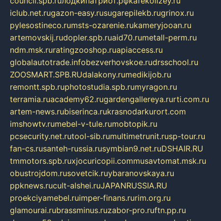
council.spb.ru
лодкипатриот.рф
kafekolizey.ru
iclub.net.ru
gazon-easy.ru
sugarepilekb.ru
grinox.ru
pylesostineco.ru
msts-ozarenie.ru
kameryjooan.ru
artemovskij.ru
dopler.spb.ru
aid70.ru
metall-perm.ru
ndm.msk.ru
ratingzooshop.ru
apiaccess.ru
globalautotrade.info
bezverhovskoe.ru
drsschool.ru
ZOOSMART.SPB.RU
dalakony.ru
medikijob.ru
remontt.spb.ru
photostudia.spb.ru
myragon.ru
terramia.ru
academy62.ru
gardengallereya.ru
rti.com.ru
artem-news.ru
biserinca.ru
krasnodarkurort.com
imshowtv.ru
mebel-v-tule.ru
mobtopik.ru
pcsecurity.net.ru
tool-sib.ru
multimetrunit.ru
sp-tour.ru
fan-cs.ru
santeh-russia.ru
symbian9.net.ru
DSHAIR.RU
tmmotors.spb.ru
xjocuricopii.com
musavtomat.msk.ru
obustrojdom.ru
sovetcik.ru
ybaranovskaya.ru
ppknews.ru
cult-alshei.ru
JAPANRUSSIA.RU
proekciyamebel.ru
imper-finans.ru
rim.org.ru
glamourai.ru
brassminus.ru
zabor-pro.ru
ftn.pp.ru