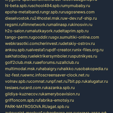
hl-beta.spb.ru
school494.spb.ru
mymubaby.ru
epoha-metalband.ru
ngr.spb.ru
rusgosnews.com
dieselvostok.ru
24hostel.msk.ru
w-dev.ru
f-ship.ru
regsmi.ru
filmnetwork.ru
malinasp.ru
kinosvin.ru
h2o-salon.ru
malutkayork.ru
deltaprim.spb.ru
tango-perm.ru
gooddir.ru
sgv.su
multiki-online.com
webkrasotki.com
cherinvest.ru
detskiy-ostrov.ru
ankou.spb.ru
alvesta1.ru
pdf-creator.ru
nix-files.org.ru
sakhatoday.ru
elektrikersymboler.ru
sputnikyes.ru
golf2club.msk.ru
aeforums.ru
zallclub.ru
multimodal.msk.ru
habaigry.ru
haikko.ru
sobakopedia.ru
isz-fest.ru
ewnc.info
screensaver-clock.net.ru
volnav.spb.ru
comnat.ru
npf.net.ru
7bit.pp.ru
kalugatur.ru
tesiaes.ru
card.com.ru
kazanka.spb.ru
gildiya-kuznecov.ru
kameryboavision.ru
griffoncom.spb.ru
fabrika-emotsiy.ru
PARK-MATROSOVA.RU
agat.spb.ru
avtoyurist-moskva1.ru
hardware.org.ru
схема-авто.рф