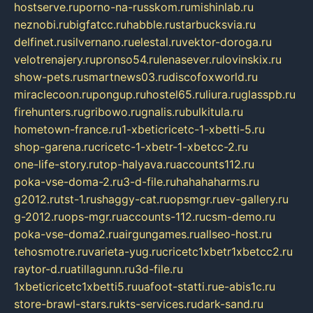
hostserve.ru
porno-na-russkom.ru
mishinlab.ru
neznobi.ru
bigfatcc.ru
habble.ru
starbucksvia.ru
delfinet.ru
silvernano.ru
elestal.ru
vektor-doroga.ru
velotrenajery.ru
pronso54.ru
lenasever.ru
lovinskix.ru
show-pets.ru
smartnews03.ru
discofoxworld.ru
miraclecoon.ru
pongup.ru
hostel65.ru
liura.ru
glasspb.ru
firehunters.ru
gribowo.ru
gnalis.ru
bulkitula.ru
hometown-france.ru
1-xbeticricetc-1-xbetti-5.ru
shop-garena.ru
cricetc-1-xbetr-1-xbetcc-2.ru
one-life-story.ru
top-halyava.ru
accounts112.ru
poka-vse-doma-2.ru
3-d-file.ru
hahahaharms.ru
g2012.ru
tst-1.ru
shaggy-cat.ru
opsmgr.ru
ev-gallery.ru
g-2012.ru
ops-mgr.ru
accounts-112.ru
csm-demo.ru
poka-vse-doma2.ru
airgungames.ru
allseo-host.ru
tehosmotre.ru
varieta-yug.ru
cricetc1xbetr1xbetcc2.ru
raytor-d.ru
atillagunn.ru
3d-file.ru
1xbeticricetc1xbetti5.ru
uafoot-statti.ru
e-abis1c.ru
store-brawl-stars.ru
kts-services.ru
dark-sand.ru