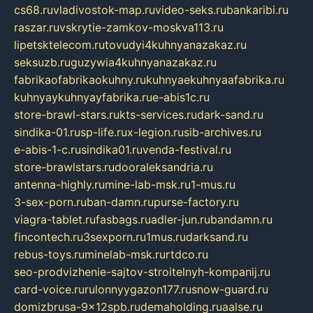
cs68.ru
vladivostok-map.ru
video-seks.ru
bankaribi.ru
raszar.ru
vskrytie-zamkov-moskva113.ru
lipetsktelecom.ru
tovudyi4kuhnyanazakaz.ru
seksuzb.ru
guzywia4kuhnyanazakaz.ru
fabrikaofabrikaokuhny.ru
kuhnyaekuhnyaafabrika.ru
kuhnyaykuhnyayfabrika.ru
e-abis1c.ru
store-brawl-stars.ru
kts-services.ru
dark-sand.ru
sindika-01.ru
sp-life.ru
x-legion.ru
sib-archives.ru
e-abis-1-c.ru
sindika01.ru
venda-festival.ru
store-brawlstars.ru
dooraleksandria.ru
antenna-highly.ru
mine-lab-msk.ru
1-mus.ru
3-sex-porn.ru
ban-damn.ru
purse-factory.ru
viagra-tablet.ru
fasbags.ru
adler-jun.ru
bandamn.ru
fincontech.ru
3sexporn.ru
1mus.ru
darksand.ru
rebus-toys.ru
minelab-msk.ru
rtdco.ru
seo-prodvizhenie-sajtov-stroitelnyh-kompanij.ru
card-voice.ru
rulonnyygazon177.ru
snow-guard.ru
domizbrusa-9x12spb.ru
demaholding.ru
aalse.ru