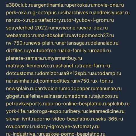
a380club.ru
argentinamia.ru
perkoka.ru
movie-one.ru
perk-oka.ru
g-octopus.ru
sibarchives.ru
andreislyusar.ru
naruto-x.ru
pursefactory.ru
tor-lyubov-i-grom.ru
spayderhed-2022.ru
movieone.ru
evro-dez.ru
webamator.ru
ma-absolut1.ru
avtopomosch27.ru
nv-750.ru
news-plain.ru
nertansaga.ru
delanalad.ru
dizfiles.ru
youtubefree.ru
aria-family.ru
roadli.ru
planeta-samara.ru
mysmartbuy.ru
matrasy-kemerovo.ru
ashanet.ru
trade-farm.ru
dotcustoms.ru
domizbrusa9x12spb.ru
autodamp.ru
narasimha.ru
djcommodities.ru
nv750.ru
x-ton.ru
newsplain.ru
cardvoice.ru
modopaper.ru
manunae.ru
gbget.ru
alfeihavsalnassr.ru
madoma.ru
tajuncos.ru
petrovkasports.ru
porno-online-besplatno.ru
splclub.ru
york-life.ru
doroga-expo.ru
ribery.ru
cleanmedicine.ru
slovar-ivrit.ru
porno-video-besplatno.ru
seks-365.ru
ovucontrol.ru
sloty-igrovyye-avtomaty.ru
ru-industriya.ru
russkoe-porno-besplatno.ru