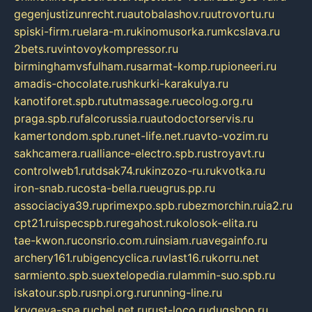
gegenjustizunrecht.ru
autobalashov.ru
utrovortu.ru
spiski-firm.ru
elara-m.ru
kinomusorka.ru
mkcslava.ru
2bets.ru
vintovoykompressor.ru
birminghamvsfulham.ru
sarmat-komp.ru
pioneeri.ru
amadis-chocolate.ru
shkurki-karakulya.ru
kanotiforet.spb.ru
tutmassage.ru
ecolog.org.ru
praga.spb.ru
falcorussia.ru
autodoctorservis.ru
kamertondom.spb.ru
net-life.net.ru
avto-vozim.ru
sakhcamera.ru
alliance-electro.spb.ru
stroyavt.ru
controlweb1.ru
tdsak74.ru
kinzozo-ru.ru
kvotka.ru
iron-snab.ru
costa-bella.ru
eugrus.pp.ru
associaciya39.ru
primexpo.spb.ru
bezmorchin.ru
ia2.ru
cpt21.ru
ispecspb.ru
regahost.ru
kolosok-elita.ru
tae-kwon.ru
consrio.com.ru
insiam.ru
avegainfo.ru
archery161.ru
bigencyclica.ru
vlast16.ru
korru.net
sarmiento.spb.su
extelopedia.ru
lammin-suo.spb.ru
iskatour.spb.ru
snpi.org.ru
running-line.ru
krygeva-spa.ru
chel.net.ru
rust-loco.ru
dugshop.ru