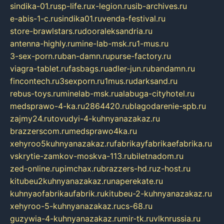
sindika-01.ru
sp-life.ru
x-legion.ru
sib-archives.ru
e-abis-1-c.ru
sindika01.ru
venda-festival.ru
store-brawlstars.ru
dooraleksandria.ru
antenna-highly.ru
mine-lab-msk.ru
1-mus.ru
3-sex-porn.ru
ban-damn.ru
purse-factory.ru
viagra-tablet.ru
fasbags.ru
adler-jun.ru
bandamn.ru
fincontech.ru
3sexporn.ru
1mus.ru
darksand.ru
rebus-toys.ru
minelab-msk.ru
alabuga-cityhotel.ru
medsprawo-4-ka.ru
2864420.ru
blagodarenie-spb.ru
zajmy24.ru
tovudyi-4-kuhnyanazakaz.ru
brazzerscom.ru
medsprawo4ka.ru
xehyroo5kuhnyanazakaz.ru
fabrikayfabrikaefabrika.ru
vskrytie-zamkov-moskva-113.ru
biletnadom.ru
zed-online.ru
pimchax.ru
brazzers-hd.ru
z-host.ru
kitubeu2kuhnyanazakaz.ru
naperekate.ru
kuhnyaofabrikaufabrik.ru
kitubeu-2-kuhnyanazakaz.ru
xehyroo-5-kuhnyanazakaz.ru
cs-68.ru
guzywia-4-kuhnyanazakaz.ru
mir-tk.ru
vlknrussia.ru