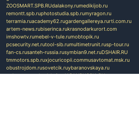
ZOOSMART.SPB.RU
dalakony.ru
medikijob.ru
remontt.spb.ru
photostudia.spb.ru
myragon.ru
terramia.ru
academy62.ru
gardengallereya.ru
rti.com.ru
artem-news.ru
biserinca.ru
krasnodarkurort.com
imshowtv.ru
mebel-v-tule.ru
mobtopik.ru
pcsecurity.net.ru
tool-sib.ru
multimetrunit.ru
sp-tour.ru
fan-cs.ru
santeh-russia.ru
symbian9.net.ru
DSHAIR.RU
tmmotors.spb.ru
xjocuricopii.com
musavtomat.msk.ru
obustrojdom.ru
sovetcik.ru
ybaranovskaya.ru
ppknews.ru
cult-alshei.ru
JAPANRUSSIA.RU
proekciyamebel.ru
imper-finans.ru
rim.org.ru
glamourai.ru
brassminus.ru
zabor-pro.ru
ftn.pp.ru
dorogoe58.ru
laimengpacker.ru
kuzova-zapchasti.ru
sageerp.ru
taxodrom.ru
dsrazvitie.ru
hardcity.net.ru
ratinghomegames.ru
topservice25.ru
gubernyan.ru
gtglasslined.ru
ii4.ru
tssport.spb.ru
andorra24.com
blackwallstreet.ru
oboimos.ru
optim-doors.com.ru
ikuch.ru
nycr.org.ru
npa21.ru
vremya-ch.spb.ru