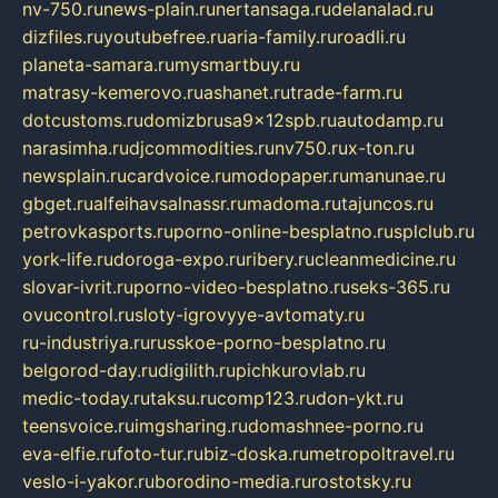
nv-750.ru
news-plain.ru
nertansaga.ru
delanalad.ru
dizfiles.ru
youtubefree.ru
aria-family.ru
roadli.ru
planeta-samara.ru
mysmartbuy.ru
matrasy-kemerovo.ru
ashanet.ru
trade-farm.ru
dotcustoms.ru
domizbrusa9x12spb.ru
autodamp.ru
narasimha.ru
djcommodities.ru
nv750.ru
x-ton.ru
newsplain.ru
cardvoice.ru
modopaper.ru
manunae.ru
gbget.ru
alfeihavsalnassr.ru
madoma.ru
tajuncos.ru
petrovkasports.ru
porno-online-besplatno.ru
splclub.ru
york-life.ru
doroga-expo.ru
ribery.ru
cleanmedicine.ru
slovar-ivrit.ru
porno-video-besplatno.ru
seks-365.ru
ovucontrol.ru
sloty-igrovyye-avtomaty.ru
ru-industriya.ru
russkoe-porno-besplatno.ru
belgorod-day.ru
digilith.ru
pichkurovlab.ru
medic-today.ru
taksu.ru
comp123.ru
don-ykt.ru
teensvoice.ru
imgsharing.ru
domashnee-porno.ru
eva-elfie.ru
foto-tur.ru
biz-doska.ru
metropoltravel.ru
veslo-i-yakor.ru
borodino-media.ru
rostotsky.ru