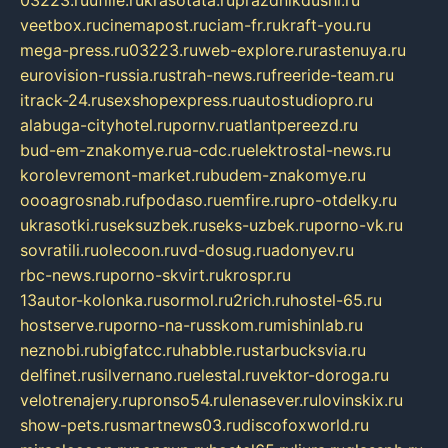
03223.ru
ufille.ru
krasotata.ru
prazdnikdushi.ru
veetbox.ru
cinemapost.ru
ciam-fr.ru
kraft-you.ru
mega-press.ru
03223.ru
web-explore.ru
rastenuya.ru
eurovision-russia.ru
strah-news.ru
freeride-team.ru
itrack-24.ru
sexshopexpress.ru
autostudiopro.ru
alabuga-cityhotel.ru
pornv.ru
atlantpereezd.ru
bud-em-znakomye.ru
a-cdc.ru
elektrostal-news.ru
korolevremont-market.ru
budem-znakomye.ru
oooagrosnab.ru
fpodaso.ru
emfire.ru
pro-otdelky.ru
ukrasotki.ru
seksuzbek.ru
seks-uzbek.ru
porno-vk.ru
sovratili.ru
olecoon.ru
vd-dosug.ru
adonyev.ru
rbc-news.ru
porno-skvirt.ru
krospr.ru
13autor-kolonka.ru
sormol.ru
2rich.ru
hostel-65.ru
hostserve.ru
porno-na-russkom.ru
mishinlab.ru
neznobi.ru
bigfatcc.ru
habble.ru
starbucksvia.ru
delfinet.ru
silvernano.ru
elestal.ru
vektor-doroga.ru
velotrenajery.ru
pronso54.ru
lenasever.ru
lovinskix.ru
show-pets.ru
smartnews03.ru
discofoxworld.ru