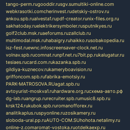
tango-perm.ru
gooddir.ru
sgv.su
multiki-online.com
webkrasotki.com
cherinvest.ru
detskiy-ostrov.ru
ankou.spb.ru
alvesta1.ru
pdf-creator.ru
nix-files.org.ru
sakhatoday.ru
elektrikersymboler.ru
sputnikyes.ru
golf2club.msk.ru
aeforums.ru
zallclub.ru
multimodal.msk.ru
habaigry.ru
haikko.ru
sobakopedia.ru
isz-fest.ru
ewnc.info
screensaver-clock.net.ru
volnav.spb.ru
comnat.ru
npf.net.ru
7bit.pp.ru
kalugatur.ru
tesiaes.ru
card.com.ru
kazanka.spb.ru
gildiya-kuznecov.ru
kameryboavision.ru
griffoncom.spb.ru
fabrika-emotsiy.ru
PARK-MATROSOVA.RU
agat.spb.ru
avtoyurist-moskva1.ru
hardware.org.ru
схема-авто.рф
dg-lab.ru
angrup.ru
recruiter.spb.ru
music8.spb.ru
krsk124.ru
kubok.spb.ru
romanofforex.ru
analitikaplus.ru
spyonline.ru
zosikamery.ru
sloboda-ural.pp.ru
AUTO-COM.SU
hohota.net
alimy.ru
online-z.com
aromat-vostoka.ru
otdelkaexp.ru