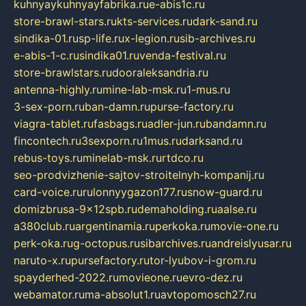
kuhnyaykuhnyayfabrika.ru
e-abis1c.ru
store-brawl-stars.ru
kts-services.ru
dark-sand.ru
sindika-01.ru
sp-life.ru
x-legion.ru
sib-archives.ru
e-abis-1-c.ru
sindika01.ru
venda-festival.ru
store-brawlstars.ru
dooraleksandria.ru
antenna-highly.ru
mine-lab-msk.ru
1-mus.ru
3-sex-porn.ru
ban-damn.ru
purse-factory.ru
viagra-tablet.ru
fasbags.ru
adler-jun.ru
bandamn.ru
fincontech.ru
3sexporn.ru
1mus.ru
darksand.ru
rebus-toys.ru
minelab-msk.ru
rtdco.ru
seo-prodvizhenie-sajtov-stroitelnyh-kompanij.ru
card-voice.ru
rulonnyygazon177.ru
snow-guard.ru
domizbrusa-9x12spb.ru
demaholding.ru
aalse.ru
a380club.ru
argentinamia.ru
perkoka.ru
movie-one.ru
perk-oka.ru
g-octopus.ru
sibarchives.ru
andreislyusar.ru
naruto-x.ru
pursefactory.ru
tor-lyubov-i-grom.ru
spayderhed-2022.ru
movieone.ru
evro-dez.ru
webamator.ru
ma-absolut1.ru
avtopomosch27.ru