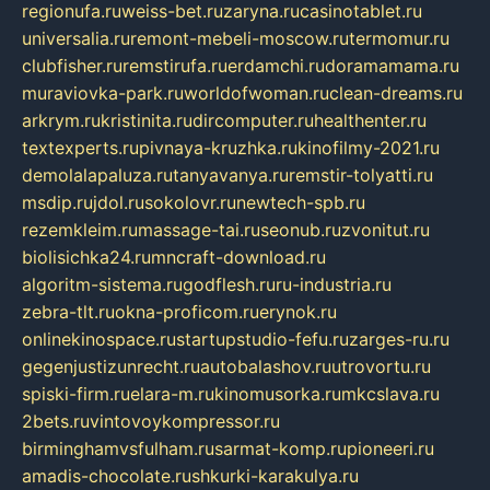
regionufa.ru
weiss-bet.ru
zaryna.ru
casinotablet.ru
universalia.ru
remont-mebeli-moscow.ru
termomur.ru
clubfisher.ru
remstirufa.ru
erdamchi.ru
doramamama.ru
muraviovka-park.ru
worldofwoman.ru
clean-dreams.ru
arkrym.ru
kristinita.ru
dircomputer.ru
healthenter.ru
textexperts.ru
pivnaya-kruzhka.ru
kinofilmy-2021.ru
demolalapaluza.ru
tanyavanya.ru
remstir-tolyatti.ru
msdip.ru
jdol.ru
sokolovr.ru
newtech-spb.ru
rezemkleim.ru
massage-tai.ru
seonub.ru
zvonitut.ru
biolisichka24.ru
mncraft-download.ru
algoritm-sistema.ru
godflesh.ru
ru-industria.ru
zebra-tlt.ru
okna-proficom.ru
erynok.ru
onlinekinospace.ru
startupstudio-fefu.ru
zarges-ru.ru
gegenjustizunrecht.ru
autobalashov.ru
utrovortu.ru
spiski-firm.ru
elara-m.ru
kinomusorka.ru
mkcslava.ru
2bets.ru
vintovoykompressor.ru
birminghamvsfulham.ru
sarmat-komp.ru
pioneeri.ru
amadis-chocolate.ru
shkurki-karakulya.ru