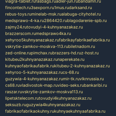
viagra-tablet.ru
fasbags.ru
adler-jun.ru
bandamn.ru
fincontech.ru
3sexporn.ru
1mus.ru
darksand.ru
rebus-toys.ru
minelab-msk.ru
alabuga-cityhotel.ru
medsprawo-4-ka.ru
2864420.ru
blagodarenie-spb.ru
zajmy24.ru
tovudyi-4-kuhnyanazakaz.ru
brazzerscom.ru
medsprawo4ka.ru
xehyroo5kuhnyanazakaz.ru
fabrikayfabrikaefabrika.ru
vskrytie-zamkov-moskva-113.ru
biletnadom.ru
zed-online.ru
pimchax.ru
brazzers-hd.ru
z-host.ru
kitubeu2kuhnyanazakaz.ru
naperekate.ru
kuhnyaofabrikaufabrik.ru
kitubeu-2-kuhnyanazakaz.ru
xehyroo-5-kuhnyanazakaz.ru
cs-68.ru
guzywia-4-kuhnyanazakaz.ru
mir-tk.ru
vlknrussia.ru
cs68.ru
vladivostok-map.ru
video-seks.ru
bankaribi.ru
raszar.ru
vskrytie-zamkov-moskva113.ru
lipetsktelecom.ru
tovudyi4kuhnyanazakaz.ru
seksuzb.ru
guzywia4kuhnyanazakaz.ru
fabrikaofabrikaokuhny.ru
kuhnyaekuhnyaafabrika.ru