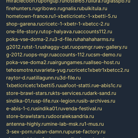
miraclecoon.ru
pongup.ru
hostel65.ru
liura.ru
glasspb.ru
firehunters.ru
gribowo.ru
gnalis.ru
bulkitula.ru
hometown-france.ru
1-xbeticricetc-1-xbetti-5.ru
shop-garena.ru
cricetc-1-xbetr-1-xbetcc-2.ru
one-life-story.ru
top-halyava.ru
accounts112.ru
poka-vse-doma-2.ru
3-d-file.ru
hahahaharms.ru
g2012.ru
tst-1.ru
shaggy-cat.ru
opsmgr.ru
ev-gallery.ru
g-2012.ru
ops-mgr.ru
accounts-112.ru
csm-demo.ru
poka-vse-doma2.ru
airgungames.ru
allseo-host.ru
tehosmotre.ru
varieta-yug.ru
cricetc1xbetr1xbetcc2.ru
raytor-d.ru
atillagunn.ru
3d-file.ru
1xbeticricetc1xbetti5.ru
uafoot-statti.ru
e-abis1c.ru
store-brawl-stars.ru
kts-services.ru
dark-sand.ru
sindika-01.ru
sp-life.ru
x-legion.ru
sib-archives.ru
e-abis-1-c.ru
sindika01.ru
venda-festival.ru
store-brawlstars.ru
dooraleksandria.ru
antenna-highly.ru
mine-lab-msk.ru
1-mus.ru
3-sex-porn.ru
ban-damn.ru
purse-factory.ru