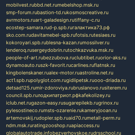
mobilvest.ru
bbd.net.ru
mebelshop.msk.ru
smp-forum.ru
bastion-td.ru
kosmoscreative.ru
avrmotors.ru
art-galadesign.ru
tiffany-c.ru
ecostep-samara.ru
d-p.spb.ru
галактика73.рф
sko.com.ru
davitamebel-spb.ru
fotsis.ru
tesiaes.ru
kokoroyari.spb.ru
blesna-kazan.ru
mossilver.ru
lenderoq.ru
sergeydobrin.ru
tochkazvuka.msk.ru
people-of-art.ru
bezzubova.ru
clubtibet.ru
orior-aks.ru
dynamoauto.ru
szk-favorit.ru
carlines.ru
flatnsk.ru
kingbolenskaner.ru
alex-motor.ru
astroline.net.ru
act1.spb.ru
polyglot.com.ru
gidlipetsk.ru
ooo-driada.ru
detsad125.ru
mir-zdoroviya.ru
bruslanovo.ru
siterem.ru
council.spb.ru
лодкипатриот.рф
kafekolizey.ru
iclub.net.ru
gazon-easy.ru
sugarepilekb.ru
grinox.ru
pylesostineco.ru
msts-ozarenie.ru
kameryjooan.ru
artemovskij.ru
dopler.spb.ru
aid70.ru
metall-perm.ru
ndm.msk.ru
ratingzooshop.ru
apiaccess.ru
globalautotrade.info
bezverhovskoe.ru
drsschool.ru