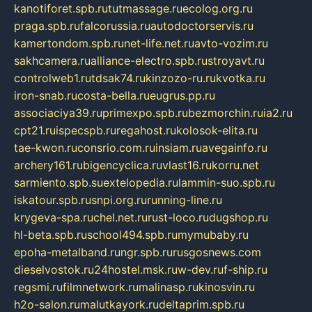
kanotiforet.spb.ru
tutmassage.ru
ecolog.org.ru
praga.spb.ru
falcorussia.ru
autodoctorservis.ru
kamertondom.spb.ru
net-life.net.ru
avto-vozim.ru
sakhcamera.ru
alliance-electro.spb.ru
stroyavt.ru
controlweb1.ru
tdsak74.ru
kinzozo-ru.ru
kvotka.ru
iron-snab.ru
costa-bella.ru
eugrus.pp.ru
associaciya39.ru
primexpo.spb.ru
bezmorchin.ru
ia2.ru
cpt21.ru
ispecspb.ru
regahost.ru
kolosok-elita.ru
tae-kwon.ru
consrio.com.ru
insiam.ru
avegainfo.ru
archery161.ru
bigencyclica.ru
vlast16.ru
korru.net
sarmiento.spb.su
extelopedia.ru
lammin-suo.spb.ru
iskatour.spb.ru
snpi.org.ru
running-line.ru
krygeva-spa.ru
chel.net.ru
rust-loco.ru
dugshop.ru
hl-beta.spb.ru
school494.spb.ru
mymubaby.ru
epoha-metalband.ru
ngr.spb.ru
rusgosnews.com
dieselvostok.ru
24hostel.msk.ru
w-dev.ru
f-ship.ru
regsmi.ru
filmnetwork.ru
malinasp.ru
kinosvin.ru
h2o-salon.ru
malutkayork.ru
deltaprim.spb.ru