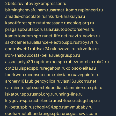
2bets.ru
vintovoykompressor.ru
birminghamvsfulham.ru
sarmat-komp.ru
pioneeri.ru
amadis-chocolate.ru
shkurki-karakulya.ru
kanotiforet.spb.ru
tutmassage.ru
ecolog.org.ru
praga.spb.ru
falcorussia.ru
autodoctorservis.ru
kamertondom.spb.ru
net-life.net.ru
avto-vozim.ru
sakhcamera.ru
alliance-electro.spb.ru
stroyavt.ru
controlweb1.ru
tdsak74.ru
kinzozo-ru.ru
kvotka.ru
iron-snab.ru
costa-bella.ru
eugrus.pp.ru
associaciya39.ru
primexpo.spb.ru
bezmorchin.ru
ia2.ru
cpt21.ru
ispecspb.ru
regahost.ru
kolosok-elita.ru
tae-kwon.ru
consrio.com.ru
insiam.ru
avegainfo.ru
archery161.ru
bigencyclica.ru
vlast16.ru
korru.net
sarmiento.spb.su
extelopedia.ru
lammin-suo.spb.ru
iskatour.spb.ru
snpi.org.ru
running-line.ru
krygeva-spa.ru
chel.net.ru
rust-loco.ru
dugshop.ru
hl-beta.spb.ru
school494.spb.ru
mymubaby.ru
epoha-metalband.ru
ngr.spb.ru
rusgosnews.com