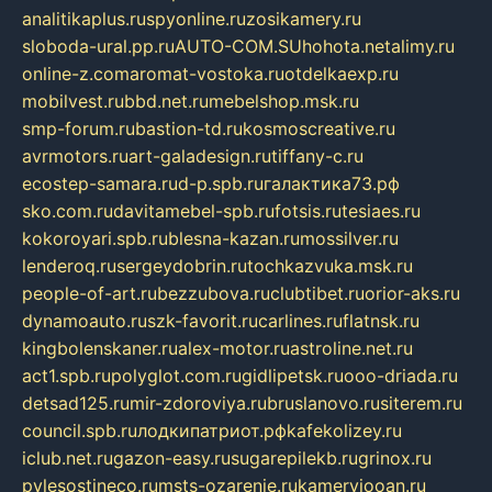
analitikaplus.ru
spyonline.ru
zosikamery.ru
sloboda-ural.pp.ru
AUTO-COM.SU
hohota.net
alimy.ru
online-z.com
aromat-vostoka.ru
otdelkaexp.ru
mobilvest.ru
bbd.net.ru
mebelshop.msk.ru
smp-forum.ru
bastion-td.ru
kosmoscreative.ru
avrmotors.ru
art-galadesign.ru
tiffany-c.ru
ecostep-samara.ru
d-p.spb.ru
галактика73.рф
sko.com.ru
davitamebel-spb.ru
fotsis.ru
tesiaes.ru
kokoroyari.spb.ru
blesna-kazan.ru
mossilver.ru
lenderoq.ru
sergeydobrin.ru
tochkazvuka.msk.ru
people-of-art.ru
bezzubova.ru
clubtibet.ru
orior-aks.ru
dynamoauto.ru
szk-favorit.ru
carlines.ru
flatnsk.ru
kingbolenskaner.ru
alex-motor.ru
astroline.net.ru
act1.spb.ru
polyglot.com.ru
gidlipetsk.ru
ooo-driada.ru
detsad125.ru
mir-zdoroviya.ru
bruslanovo.ru
siterem.ru
council.spb.ru
лодкипатриот.рф
kafekolizey.ru
iclub.net.ru
gazon-easy.ru
sugarepilekb.ru
grinox.ru
pylesostineco.ru
msts-ozarenie.ru
kameryjooan.ru