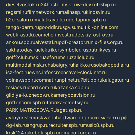
dieselvostok.ru
24hostel.msk.ru
w-dev.ru
f-ship.ru
regsmi.ru
filmnetwork.ru
malinasp.ru
kinosvin.ru
h2o-salon.ru
malutkayork.ru
deltaprim.spb.ru
tango-perm.ru
gooddir.ru
sgv.su
multiki-online.com
webkrasotki.com
cherinvest.ru
detskiy-ostrov.ru
ankou.spb.ru
alvesta1.ru
pdf-creator.ru
nix-files.org.ru
sakhatoday.ru
elektrikersymboler.ru
sputnikyes.ru
golf2club.msk.ru
aeforums.ru
zallclub.ru
multimodal.msk.ru
habaigry.ru
haikko.ru
sobakopedia.ru
isz-fest.ru
ewnc.info
screensaver-clock.net.ru
volnav.spb.ru
comnat.ru
npf.net.ru
7bit.pp.ru
kalugatur.ru
tesiaes.ru
card.com.ru
kazanka.spb.ru
gildiya-kuznecov.ru
kameryboavision.ru
griffoncom.spb.ru
fabrika-emotsiy.ru
PARK-MATROSOVA.RU
agat.spb.ru
avtoyurist-moskva1.ru
hardware.org.ru
схема-авто.рф
dg-lab.ru
angrup.ru
recruiter.spb.ru
music8.spb.ru
krsk124.ru
kubok.spb.ru
romanofforex.ru