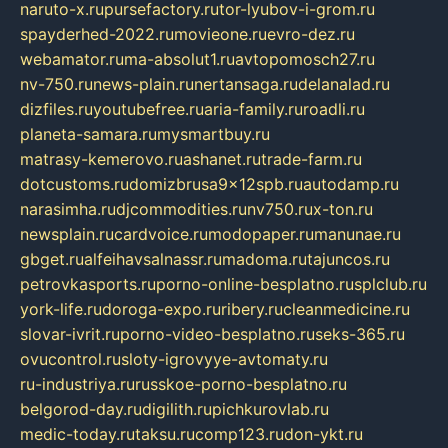
naruto-x.ru
pursefactory.ru
tor-lyubov-i-grom.ru
spayderhed-2022.ru
movieone.ru
evro-dez.ru
webamator.ru
ma-absolut1.ru
avtopomosch27.ru
nv-750.ru
news-plain.ru
nertansaga.ru
delanalad.ru
dizfiles.ru
youtubefree.ru
aria-family.ru
roadli.ru
planeta-samara.ru
mysmartbuy.ru
matrasy-kemerovo.ru
ashanet.ru
trade-farm.ru
dotcustoms.ru
domizbrusa9x12spb.ru
autodamp.ru
narasimha.ru
djcommodities.ru
nv750.ru
x-ton.ru
newsplain.ru
cardvoice.ru
modopaper.ru
manunae.ru
gbget.ru
alfeihavsalnassr.ru
madoma.ru
tajuncos.ru
petrovkasports.ru
porno-online-besplatno.ru
splclub.ru
york-life.ru
doroga-expo.ru
ribery.ru
cleanmedicine.ru
slovar-ivrit.ru
porno-video-besplatno.ru
seks-365.ru
ovucontrol.ru
sloty-igrovyye-avtomaty.ru
ru-industriya.ru
russkoe-porno-besplatno.ru
belgorod-day.ru
digilith.ru
pichkurovlab.ru
medic-today.ru
taksu.ru
comp123.ru
don-ykt.ru