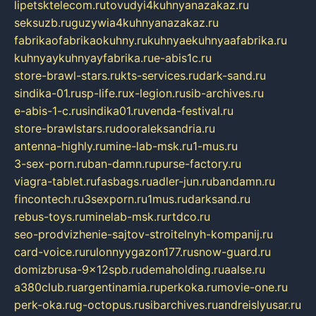
lipetsktelecom.ru
tovudyi4kuhnyanazakaz.ru
seksuzb.ru
guzywia4kuhnyanazakaz.ru
fabrikaofabrikaokuhny.ru
kuhnyaekuhnyaafabrika.ru
kuhnyaykuhnyayfabrika.ru
e-abis1c.ru
store-brawl-stars.ru
kts-services.ru
dark-sand.ru
sindika-01.ru
sp-life.ru
x-legion.ru
sib-archives.ru
e-abis-1-c.ru
sindika01.ru
venda-festival.ru
store-brawlstars.ru
dooraleksandria.ru
antenna-highly.ru
mine-lab-msk.ru
1-mus.ru
3-sex-porn.ru
ban-damn.ru
purse-factory.ru
viagra-tablet.ru
fasbags.ru
adler-jun.ru
bandamn.ru
fincontech.ru
3sexporn.ru
1mus.ru
darksand.ru
rebus-toys.ru
minelab-msk.ru
rtdco.ru
seo-prodvizhenie-sajtov-stroitelnyh-kompanij.ru
card-voice.ru
rulonnyygazon177.ru
snow-guard.ru
domizbrusa-9x12spb.ru
demaholding.ru
aalse.ru
a380club.ru
argentinamia.ru
perkoka.ru
movie-one.ru
perk-oka.ru
g-octopus.ru
sibarchives.ru
andreislyusar.ru