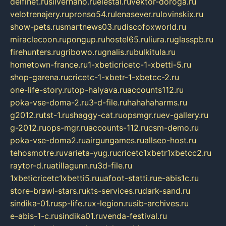
delfinet.ru
silvernano.ru
elestal.ru
vektor-doroga.ru
velotrenajery.ru
pronso54.ru
lenasever.ru
lovinskix.ru
show-pets.ru
smartnews03.ru
discofoxworld.ru
miraclecoon.ru
pongup.ru
hostel65.ru
liura.ru
glasspb.ru
firehunters.ru
gribowo.ru
gnalis.ru
bulkitula.ru
hometown-france.ru
1-xbeticricetc-1-xbetti-5.ru
shop-garena.ru
cricetc-1-xbetr-1-xbetcc-2.ru
one-life-story.ru
top-halyava.ru
accounts112.ru
poka-vse-doma-2.ru
3-d-file.ru
hahahaharms.ru
g2012.ru
tst-1.ru
shaggy-cat.ru
opsmgr.ru
ev-gallery.ru
g-2012.ru
ops-mgr.ru
accounts-112.ru
csm-demo.ru
poka-vse-doma2.ru
airgungames.ru
allseo-host.ru
tehosmotre.ru
varieta-yug.ru
cricetc1xbetr1xbetcc2.ru
raytor-d.ru
atillagunn.ru
3d-file.ru
1xbeticricetc1xbetti5.ru
uafoot-statti.ru
e-abis1c.ru
store-brawl-stars.ru
kts-services.ru
dark-sand.ru
sindika-01.ru
sp-life.ru
x-legion.ru
sib-archives.ru
e-abis-1-c.ru
sindika01.ru
venda-festival.ru