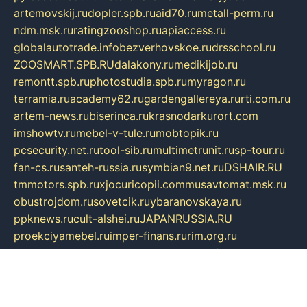
artemovskij.ru
dopler.spb.ru
aid70.ru
metall-perm.ru
ndm.msk.ru
ratingzooshop.ru
apiaccess.ru
globalautotrade.info
bezverhovskoe.ru
drsschool.ru
ZOOSMART.SPB.RU
dalakony.ru
medikijob.ru
remontt.spb.ru
photostudia.spb.ru
myragon.ru
terramia.ru
academy62.ru
gardengallereya.ru
rti.com.ru
artem-news.ru
biserinca.ru
krasnodarkurort.com
imshowtv.ru
mebel-v-tule.ru
mobtopik.ru
pcsecurity.net.ru
tool-sib.ru
multimetrunit.ru
sp-tour.ru
fan-cs.ru
santeh-russia.ru
symbian9.net.ru
DSHAIR.RU
tmmotors.spb.ru
xjocuricopii.com
musavtomat.msk.ru
obustrojdom.ru
sovetcik.ru
ybaranovskaya.ru
ppknews.ru
cult-alshei.ru
JAPANRUSSIA.RU
proekciyamebel.ru
imper-finans.ru
rim.org.ru
glamourai.ru
brassminus.ru
zabor-pro.ru
ftn.pp.ru
dorogoe58.ru
laimengpacker.ru
kuzova-zapchasti.ru
sageerp.ru
taxodrom.ru
dsrazvitie.ru
hardcity.net.ru
ratinghomegames.ru
topservice25.ru
gubernyan.ru