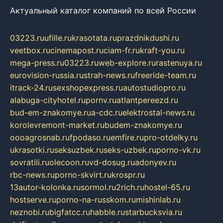
Актуальный каталог компаний по всей России
03223.ru
ufille.ru
krasotata.ru
prazdnikdushi.ru
veetbox.ru
cinemapost.ru
ciam-fr.ru
kraft-you.ru
mega-press.ru
03223.ru
web-explore.ru
rastenuya.ru
eurovision-russia.ru
strah-news.ru
freeride-team.ru
itrack-24.ru
sexshopexpress.ru
autostudiopro.ru
alabuga-cityhotel.ru
pornv.ru
atlantpereezd.ru
bud-em-znakomye.ru
a-cdc.ru
elektrostal-news.ru
korolevremont-market.ru
budem-znakomye.ru
oooagrosnab.ru
fpodaso.ru
emfire.ru
pro-otdelky.ru
ukrasotki.ru
seksuzbek.ru
seks-uzbek.ru
porno-vk.ru
sovratili.ru
olecoon.ru
vd-dosug.ru
adonyev.ru
rbc-news.ru
porno-skvirt.ru
krospr.ru
13autor-kolonka.ru
sormol.ru
2rich.ru
hostel-65.ru
hostserve.ru
porno-na-russkom.ru
mishinlab.ru
neznobi.ru
bigfatcc.ru
habble.ru
starbucksvia.ru