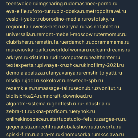
teensvoice.ru
imgsharing.ru
domashnee-porno.ru
eva-elfie.ru
foto-tur.ru
biz-doska.ru
metropoltravel.ru
veslo-i-yakor.ru
borodino-media.ru
rostotsky.ru
regionufa.ru
weiss-bet.ru
zaryna.ru
casinotablet.ru
universalia.ru
remont-mebeli-moscow.ru
termomur.ru
clubfisher.ru
remstirufa.ru
erdamchi.ru
doramamama.ru
muraviovka-park.ru
worldofwoman.ru
clean-dreams.ru
arkrym.ru
kristinita.ru
dircomputer.ru
healthenter.ru
textexperts.ru
pivnaya-kruzhka.ru
kinofilmy-2021.ru
demolalapaluza.ru
tanyavanya.ru
remstir-tolyatti.ru
msdip.ru
jdol.ru
sokolovr.ru
newtech-spb.ru
rezemkleim.ru
massage-tai.ru
seonub.ru
zvonitut.ru
biolisichka24.ru
mncraft-download.ru
algoritm-sistema.ru
godflesh.ru
ru-industria.ru
zebra-tlt.ru
okna-proficom.ru
erynok.ru
onlinekinospace.ru
startupstudio-fefu.ru
zarges-ru.ru
gegenjustizunrecht.ru
autobalashov.ru
utrovortu.ru
spiski-firm.ru
elara-m.ru
kinomusorka.ru
mkcslava.ru