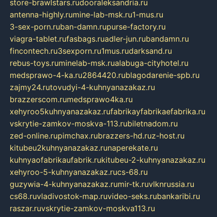
store-brawlstars.ru
dooraleksandria.ru
antenna-highly.ru
mine-lab-msk.ru
1-mus.ru
3-sex-porn.ru
ban-damn.ru
purse-factory.ru
viagra-tablet.ru
fasbags.ru
adler-jun.ru
bandamn.ru
fincontech.ru
3sexporn.ru
1mus.ru
darksand.ru
rebus-toys.ru
minelab-msk.ru
alabuga-cityhotel.ru
medsprawo-4-ka.ru
2864420.ru
blagodarenie-spb.ru
zajmy24.ru
tovudyi-4-kuhnyanazakaz.ru
brazzerscom.ru
medsprawo4ka.ru
xehyroo5kuhnyanazakaz.ru
fabrikayfabrikaefabrika.ru
vskrytie-zamkov-moskva-113.ru
biletnadom.ru
zed-online.ru
pimchax.ru
brazzers-hd.ru
z-host.ru
kitubeu2kuhnyanazakaz.ru
naperekate.ru
kuhnyaofabrikaufabrik.ru
kitubeu-2-kuhnyanazakaz.ru
xehyroo-5-kuhnyanazakaz.ru
cs-68.ru
guzywia-4-kuhnyanazakaz.ru
mir-tk.ru
vlknrussia.ru
cs68.ru
vladivostok-map.ru
video-seks.ru
bankaribi.ru
raszar.ru
vskrytie-zamkov-moskva113.ru