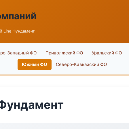
омпаний
 Line Фундамент
ро-Западный ФО
Приволжский ФО
Уральский ФО
Южный ФО
Северо-Кавказский ФО
 Фундамент