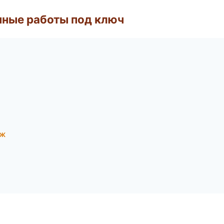
чные работы под ключ
еж