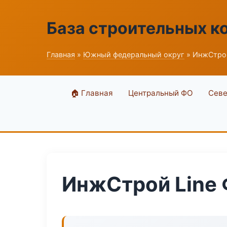
База строительных к
Главная
»
Южный федеральный округ
» ИнжСтрой
🏠 Главная
Центральный ФО
Севе
ИнжСтрой Line