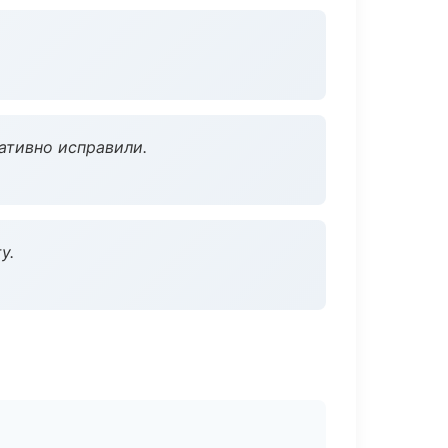
ативно исправили.
у.