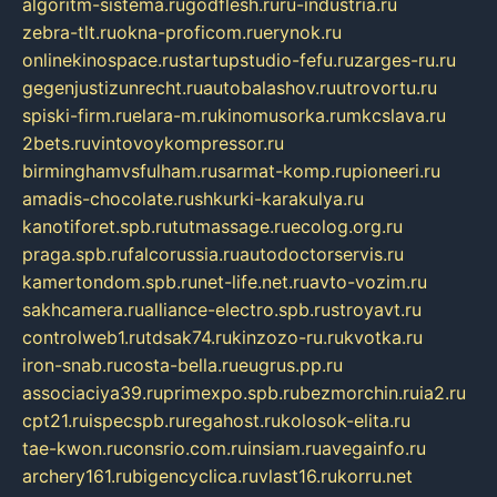
algoritm-sistema.ru
godflesh.ru
ru-industria.ru
zebra-tlt.ru
okna-proficom.ru
erynok.ru
onlinekinospace.ru
startupstudio-fefu.ru
zarges-ru.ru
gegenjustizunrecht.ru
autobalashov.ru
utrovortu.ru
spiski-firm.ru
elara-m.ru
kinomusorka.ru
mkcslava.ru
2bets.ru
vintovoykompressor.ru
birminghamvsfulham.ru
sarmat-komp.ru
pioneeri.ru
amadis-chocolate.ru
shkurki-karakulya.ru
kanotiforet.spb.ru
tutmassage.ru
ecolog.org.ru
praga.spb.ru
falcorussia.ru
autodoctorservis.ru
kamertondom.spb.ru
net-life.net.ru
avto-vozim.ru
sakhcamera.ru
alliance-electro.spb.ru
stroyavt.ru
controlweb1.ru
tdsak74.ru
kinzozo-ru.ru
kvotka.ru
iron-snab.ru
costa-bella.ru
eugrus.pp.ru
associaciya39.ru
primexpo.spb.ru
bezmorchin.ru
ia2.ru
cpt21.ru
ispecspb.ru
regahost.ru
kolosok-elita.ru
tae-kwon.ru
consrio.com.ru
insiam.ru
avegainfo.ru
archery161.ru
bigencyclica.ru
vlast16.ru
korru.net