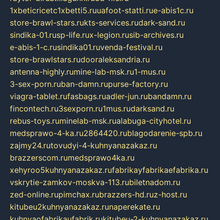
1xbeticricetc1xbetti5.ru
uafoot-statti.ru
e-abis1c.ru
store-brawl-stars.ru
kts-services.ru
dark-sand.ru
sindika-01.ru
sp-life.ru
x-legion.ru
sib-archives.ru
e-abis-1-c.ru
sindika01.ru
venda-festival.ru
store-brawlstars.ru
dooraleksandria.ru
antenna-highly.ru
mine-lab-msk.ru
1-mus.ru
3-sex-porn.ru
ban-damn.ru
purse-factory.ru
viagra-tablet.ru
fasbags.ru
adler-jun.ru
bandamn.ru
fincontech.ru
3sexporn.ru
1mus.ru
darksand.ru
rebus-toys.ru
minelab-msk.ru
alabuga-cityhotel.ru
medsprawo-4-ka.ru
2864420.ru
blagodarenie-spb.ru
zajmy24.ru
tovudyi-4-kuhnyanazakaz.ru
brazzerscom.ru
medsprawo4ka.ru
xehyroo5kuhnyanazakaz.ru
fabrikayfabrikaefabrika.ru
vskrytie-zamkov-moskva-113.ru
biletnadom.ru
zed-online.ru
pimchax.ru
brazzers-hd.ru
z-host.ru
kitubeu2kuhnyanazakaz.ru
naperekate.ru
kuhnyaofabrikaufabrik.ru
kitubeu-2-kuhnyanazakaz.ru