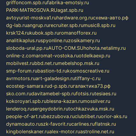
griffoncom.spb.ru
fabrika-emotsiy.ru
PARK-MATROSOVA.RU
agat.spb.ru
avtoyurist-moskva1.ru
hardware.org.ru
схема-авто.рф
dg-lab.ru
angrup.ru
recruiter.spb.ru
music8.spb.ru
krsk124.ru
kubok.spb.ru
romanofforex.ru
analitikaplus.ru
spyonline.ru
zosikamery.ru
sloboda-ural.pp.ru
AUTO-COM.SU
hohota.net
alimy.ru
online-z.com
aromat-vostoka.ru
otdelkaexp.ru
mobilvest.ru
bbd.net.ru
mebelshop.msk.ru
smp-forum.ru
bastion-td.ru
kosmoscreative.ru
avrmotors.ru
art-galadesign.ru
tiffany-c.ru
ecostep-samara.ru
d-p.spb.ru
галактика73.рф
sko.com.ru
davitamebel-spb.ru
fotsis.ru
tesiaes.ru
kokoroyari.spb.ru
blesna-kazan.ru
mossilver.ru
lenderoq.ru
sergeydobrin.ru
tochkazvuka.msk.ru
people-of-art.ru
bezzubova.ru
clubtibet.ru
orior-aks.ru
dynamoauto.ru
szk-favorit.ru
carlines.ru
flatnsk.ru
kingbolenskaner.ru
alex-motor.ru
astroline.net.ru