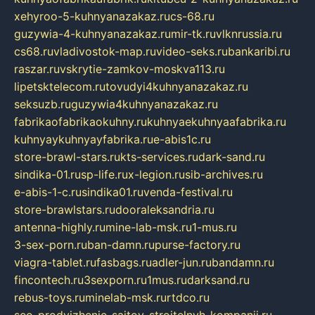
xehyroo-5-kuhnyanazakaz.ru
cs-68.ru
guzywia-4-kuhnyanazakaz.ru
mir-tk.ru
vlknrussia.ru
cs68.ru
vladivostok-map.ru
video-seks.ru
bankaribi.ru
raszar.ru
vskrytie-zamkov-moskva113.ru
lipetsktelecom.ru
tovudyi4kuhnyanazakaz.ru
seksuzb.ru
guzywia4kuhnyanazakaz.ru
fabrikaofabrikaokuhny.ru
kuhnyaekuhnyaafabrika.ru
kuhnyaykuhnyayfabrika.ru
e-abis1c.ru
store-brawl-stars.ru
kts-services.ru
dark-sand.ru
sindika-01.ru
sp-life.ru
x-legion.ru
sib-archives.ru
e-abis-1-c.ru
sindika01.ru
venda-festival.ru
store-brawlstars.ru
dooraleksandria.ru
antenna-highly.ru
mine-lab-msk.ru
1-mus.ru
3-sex-porn.ru
ban-damn.ru
purse-factory.ru
viagra-tablet.ru
fasbags.ru
adler-jun.ru
bandamn.ru
fincontech.ru
3sexporn.ru
1mus.ru
darksand.ru
rebus-toys.ru
minelab-msk.ru
rtdco.ru
seo-prodvizhenie-sajtov-stroitelnyh-kompanij.ru