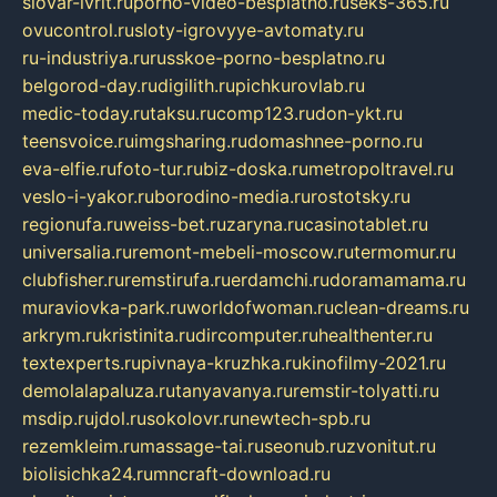
slovar-ivrit.ru
porno-video-besplatno.ru
seks-365.ru
ovucontrol.ru
sloty-igrovyye-avtomaty.ru
ru-industriya.ru
russkoe-porno-besplatno.ru
belgorod-day.ru
digilith.ru
pichkurovlab.ru
medic-today.ru
taksu.ru
comp123.ru
don-ykt.ru
teensvoice.ru
imgsharing.ru
domashnee-porno.ru
eva-elfie.ru
foto-tur.ru
biz-doska.ru
metropoltravel.ru
veslo-i-yakor.ru
borodino-media.ru
rostotsky.ru
regionufa.ru
weiss-bet.ru
zaryna.ru
casinotablet.ru
universalia.ru
remont-mebeli-moscow.ru
termomur.ru
clubfisher.ru
remstirufa.ru
erdamchi.ru
doramamama.ru
muraviovka-park.ru
worldofwoman.ru
clean-dreams.ru
arkrym.ru
kristinita.ru
dircomputer.ru
healthenter.ru
textexperts.ru
pivnaya-kruzhka.ru
kinofilmy-2021.ru
demolalapaluza.ru
tanyavanya.ru
remstir-tolyatti.ru
msdip.ru
jdol.ru
sokolovr.ru
newtech-spb.ru
rezemkleim.ru
massage-tai.ru
seonub.ru
zvonitut.ru
biolisichka24.ru
mncraft-download.ru