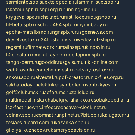
sarmiento.spb.su
extelopedia.ru
lammin-suo.spb.ru
iskatour.spb.ru
snpi.org.ru
running-line.ru
krygeva-spa.ru
chel.net.ru
rust-loco.ru
dugshop.ru
hl-beta.spb.ru
school494.spb.ru
mymubaby.ru
epoha-metalband.ru
ngr.spb.ru
rusgosnews.com
dieselvostok.ru
24hostel.msk.ru
w-dev.ru
f-ship.ru
regsmi.ru
filmnetwork.ru
malinasp.ru
kinosvin.ru
h2o-salon.ru
malutkayork.ru
deltaprim.spb.ru
tango-perm.ru
gooddir.ru
sgv.su
multiki-online.com
webkrasotki.com
cherinvest.ru
detskiy-ostrov.ru
ankou.spb.ru
alvesta1.ru
pdf-creator.ru
nix-files.org.ru
sakhatoday.ru
elektrikersymboler.ru
sputnikyes.ru
golf2club.msk.ru
aeforums.ru
zallclub.ru
multimodal.msk.ru
habaigry.ru
haikko.ru
sobakopedia.ru
isz-fest.ru
ewnc.info
screensaver-clock.net.ru
volnav.spb.ru
comnat.ru
npf.net.ru
7bit.pp.ru
kalugatur.ru
tesiaes.ru
card.com.ru
kazanka.spb.ru
gildiya-kuznecov.ru
kameryboavision.ru