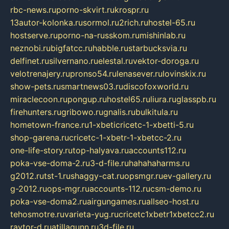
rbc-news.ru
porno-skvirt.ru
krospr.ru
13autor-kolonka.ru
sormol.ru
2rich.ru
hostel-65.ru
hostserve.ru
porno-na-russkom.ru
mishinlab.ru
neznobi.ru
bigfatcc.ru
habble.ru
starbucksvia.ru
delfinet.ru
silvernano.ru
elestal.ru
vektor-doroga.ru
velotrenajery.ru
pronso54.ru
lenasever.ru
lovinskix.ru
show-pets.ru
smartnews03.ru
discofoxworld.ru
miraclecoon.ru
pongup.ru
hostel65.ru
liura.ru
glasspb.ru
firehunters.ru
gribowo.ru
gnalis.ru
bulkitula.ru
hometown-france.ru
1-xbeticricetc-1-xbetti-5.ru
shop-garena.ru
cricetc-1-xbetr-1-xbetcc-2.ru
one-life-story.ru
top-halyava.ru
accounts112.ru
poka-vse-doma-2.ru
3-d-file.ru
hahahaharms.ru
g2012.ru
tst-1.ru
shaggy-cat.ru
opsmgr.ru
ev-gallery.ru
g-2012.ru
ops-mgr.ru
accounts-112.ru
csm-demo.ru
poka-vse-doma2.ru
airgungames.ru
allseo-host.ru
tehosmotre.ru
varieta-yug.ru
cricetc1xbetr1xbetcc2.ru
raytor-d.ru
atillagunn.ru
3d-file.ru