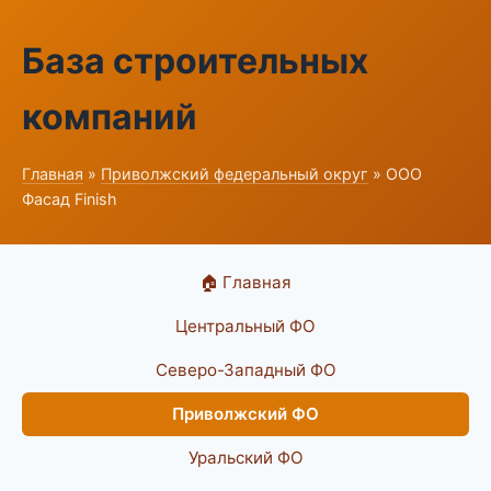
База строительных
компаний
Главная
»
Приволжский федеральный округ
» ООО
Фасад Finish
🏠 Главная
Центральный ФО
Северо-Западный ФО
Приволжский ФО
Уральский ФО