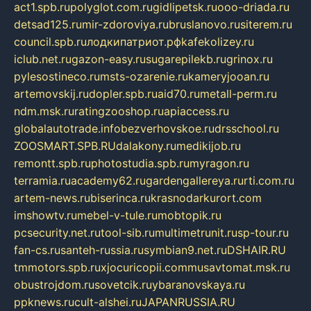
act1.spb.ru
polyglot.com.ru
gidlipetsk.ru
ooo-driada.ru
detsad125.ru
mir-zdoroviya.ru
bruslanovo.ru
siterem.ru
council.spb.ru
лодкипатриот.рф
kafekolizey.ru
iclub.net.ru
gazon-easy.ru
sugarepilekb.ru
grinox.ru
pylesostineco.ru
msts-ozarenie.ru
kameryjooan.ru
artemovskij.ru
dopler.spb.ru
aid70.ru
metall-perm.ru
ndm.msk.ru
ratingzooshop.ru
apiaccess.ru
globalautotrade.info
bezverhovskoe.ru
drsschool.ru
ZOOSMART.SPB.RU
dalakony.ru
medikijob.ru
remontt.spb.ru
photostudia.spb.ru
myragon.ru
terramia.ru
academy62.ru
gardengallereya.ru
rti.com.ru
artem-news.ru
biserinca.ru
krasnodarkurort.com
imshowtv.ru
mebel-v-tule.ru
mobtopik.ru
pcsecurity.net.ru
tool-sib.ru
multimetrunit.ru
sp-tour.ru
fan-cs.ru
santeh-russia.ru
symbian9.net.ru
DSHAIR.RU
tmmotors.spb.ru
xjocuricopii.com
musavtomat.msk.ru
obustrojdom.ru
sovetcik.ru
ybaranovskaya.ru
ppknews.ru
cult-alshei.ru
JAPANRUSSIA.RU