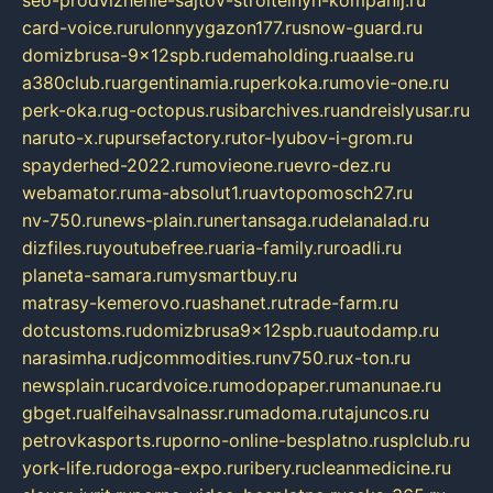
card-voice.ru
rulonnyygazon177.ru
snow-guard.ru
domizbrusa-9x12spb.ru
demaholding.ru
aalse.ru
a380club.ru
argentinamia.ru
perkoka.ru
movie-one.ru
perk-oka.ru
g-octopus.ru
sibarchives.ru
andreislyusar.ru
naruto-x.ru
pursefactory.ru
tor-lyubov-i-grom.ru
spayderhed-2022.ru
movieone.ru
evro-dez.ru
webamator.ru
ma-absolut1.ru
avtopomosch27.ru
nv-750.ru
news-plain.ru
nertansaga.ru
delanalad.ru
dizfiles.ru
youtubefree.ru
aria-family.ru
roadli.ru
planeta-samara.ru
mysmartbuy.ru
matrasy-kemerovo.ru
ashanet.ru
trade-farm.ru
dotcustoms.ru
domizbrusa9x12spb.ru
autodamp.ru
narasimha.ru
djcommodities.ru
nv750.ru
x-ton.ru
newsplain.ru
cardvoice.ru
modopaper.ru
manunae.ru
gbget.ru
alfeihavsalnassr.ru
madoma.ru
tajuncos.ru
petrovkasports.ru
porno-online-besplatno.ru
splclub.ru
york-life.ru
doroga-expo.ru
ribery.ru
cleanmedicine.ru