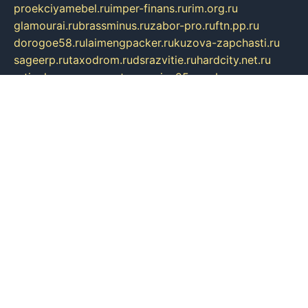
proekciyamebel.ru
imper-finans.ru
rim.org.ru
glamourai.ru
brassminus.ru
zabor-pro.ru
ftn.pp.ru
dorogoe58.ru
laimengpacker.ru
kuzova-zapchasti.ru
sageerp.ru
taxodrom.ru
dsrazvitie.ru
hardcity.net.ru
ratinghomegames.ru
topservice25.ru
gubernyan.ru
gtglasslined.ru
ii4.ru
tssport.spb.ru
andorra24.com
blackwallstreet.ru
oboimos.ru
optim-doors.com.ru
ikuch.ru
nycr.org.ru
npa21.ru
vremya-ch.spb.ru
desert000.ru
ivtorgi.ru
ifiori.ru
catalog-statei.ru
dcv.org.ru
spetsmaster174.ru
ipkameryhiseeu.ru
dum26.ru
ruspol.spb.ru
fr-opendp.ru
kam-solnyshko.ru
cheyenne-arapaho.ru
sevzapmetal.spb.ru
ted-lapidus.spb.ru
parasite-eliminator.ru
sigma-complete.ru
modernworld.ru
dama-moda.ru
eholot-group.ru
sk-nvkz.ru
DRONGOLD.RU
democratia2.ru
i-farmer.ru
mass-sport.org
jablonex.spb.ru
bookmess.ru
linkword.ru
refineua.com.ru
cs-spec.net.ru
altay-mebel.ru