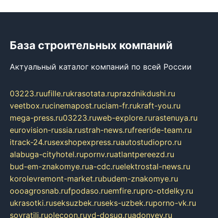
База строительных компаний
Актуальный каталог компаний по всей России
03223.ru
ufille.ru
krasotata.ru
prazdnikdushi.ru
veetbox.ru
cinemapost.ru
ciam-fr.ru
kraft-you.ru
mega-press.ru
03223.ru
web-explore.ru
rastenuya.ru
eurovision-russia.ru
strah-news.ru
freeride-team.ru
itrack-24.ru
sexshopexpress.ru
autostudiopro.ru
alabuga-cityhotel.ru
pornv.ru
atlantpereezd.ru
bud-em-znakomye.ru
a-cdc.ru
elektrostal-news.ru
korolevremont-market.ru
budem-znakomye.ru
oooagrosnab.ru
fpodaso.ru
emfire.ru
pro-otdelky.ru
ukrasotki.ru
seksuzbek.ru
seks-uzbek.ru
porno-vk.ru
sovratili.ru
olecoon.ru
vd-dosug.ru
adonyev.ru