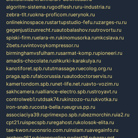
algoritm-sistema.ru
godflesh.ru
ru-industria.ru
zebra-tlt.ru
okna-proficom.ru
erynok.ru
onlinekinospace.ru
startupstudio-fefu.ru
zarges-ru.ru
gegenjustizunrecht.ru
autobalashov.ru
utrovortu.ru
spiski-firm.ru
elara-m.ru
kinomusorka.ru
mkcslava.ru
2bets.ru
vintovoykompressor.ru
birminghamvsfulham.ru
sarmat-komp.ru
pioneeri.ru
amadis-chocolate.ru
shkurki-karakulya.ru
kanotiforet.spb.ru
tutmassage.ru
ecolog.org.ru
praga.spb.ru
falcorussia.ru
autodoctorservis.ru
kamertondom.spb.ru
net-life.net.ru
avto-vozim.ru
sakhcamera.ru
alliance-electro.spb.ru
stroyavt.ru
controlweb1.ru
tdsak74.ru
kinzozo-ru.ru
kvotka.ru
iron-snab.ru
costa-bella.ru
eugrus.pp.ru
associaciya39.ru
primexpo.spb.ru
bezmorchin.ru
ia2.ru
cpt21.ru
ispecspb.ru
regahost.ru
kolosok-elita.ru
tae-kwon.ru
consrio.com.ru
insiam.ru
avegainfo.ru
archery161.ru
bigencyclica.ru
vlast16.ru
korru.net