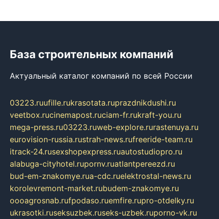
База строительных компаний
Актуальный каталог компаний по всей России
03223.ru
ufille.ru
krasotata.ru
prazdnikdushi.ru
veetbox.ru
cinemapost.ru
ciam-fr.ru
kraft-you.ru
mega-press.ru
03223.ru
web-explore.ru
rastenuya.ru
eurovision-russia.ru
strah-news.ru
freeride-team.ru
itrack-24.ru
sexshopexpress.ru
autostudiopro.ru
alabuga-cityhotel.ru
pornv.ru
atlantpereezd.ru
bud-em-znakomye.ru
a-cdc.ru
elektrostal-news.ru
korolevremont-market.ru
budem-znakomye.ru
oooagrosnab.ru
fpodaso.ru
emfire.ru
pro-otdelky.ru
ukrasotki.ru
seksuzbek.ru
seks-uzbek.ru
porno-vk.ru