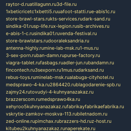
raytor-d.ru
atillagunn.ru
3d-file.ru
1xbeticricetc1xbetti5.ru
uafoot-statti.ru
e-abis1c.ru
store-brawl-stars.ru
kts-services.ru
dark-sand.ru
sindika-01.ru
sp-life.ru
x-legion.ru
sib-archives.ru
e-abis-1-c.ru
sindika01.ru
venda-festival.ru
store-brawlstars.ru
dooraleksandria.ru
antenna-highly.ru
mine-lab-msk.ru
1-mus.ru
3-sex-porn.ru
ban-damn.ru
purse-factory.ru
viagra-tablet.ru
fasbags.ru
adler-jun.ru
bandamn.ru
fincontech.ru
3sexporn.ru
1mus.ru
darksand.ru
rebus-toys.ru
minelab-msk.ru
alabuga-cityhotel.ru
medsprawo-4-ka.ru
2864420.ru
blagodarenie-spb.ru
zajmy24.ru
tovudyi-4-kuhnyanazakaz.ru
brazzerscom.ru
medsprawo4ka.ru
xehyroo5kuhnyanazakaz.ru
fabrikayfabrikaefabrika.ru
vskrytie-zamkov-moskva-113.ru
biletnadom.ru
zed-online.ru
pimchax.ru
brazzers-hd.ru
z-host.ru
kitubeu2kuhnyanazakaz.ru
naperekate.ru