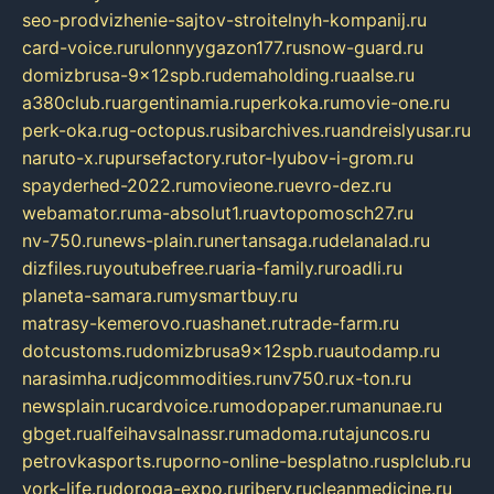
seo-prodvizhenie-sajtov-stroitelnyh-kompanij.ru
card-voice.ru
rulonnyygazon177.ru
snow-guard.ru
domizbrusa-9x12spb.ru
demaholding.ru
aalse.ru
a380club.ru
argentinamia.ru
perkoka.ru
movie-one.ru
perk-oka.ru
g-octopus.ru
sibarchives.ru
andreislyusar.ru
naruto-x.ru
pursefactory.ru
tor-lyubov-i-grom.ru
spayderhed-2022.ru
movieone.ru
evro-dez.ru
webamator.ru
ma-absolut1.ru
avtopomosch27.ru
nv-750.ru
news-plain.ru
nertansaga.ru
delanalad.ru
dizfiles.ru
youtubefree.ru
aria-family.ru
roadli.ru
planeta-samara.ru
mysmartbuy.ru
matrasy-kemerovo.ru
ashanet.ru
trade-farm.ru
dotcustoms.ru
domizbrusa9x12spb.ru
autodamp.ru
narasimha.ru
djcommodities.ru
nv750.ru
x-ton.ru
newsplain.ru
cardvoice.ru
modopaper.ru
manunae.ru
gbget.ru
alfeihavsalnassr.ru
madoma.ru
tajuncos.ru
petrovkasports.ru
porno-online-besplatno.ru
splclub.ru
york-life.ru
doroga-expo.ru
ribery.ru
cleanmedicine.ru