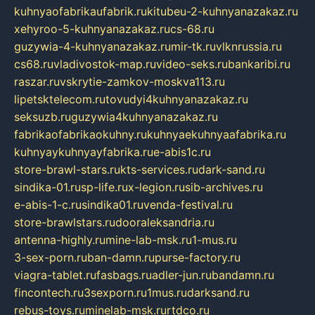
kuhnyaofabrikaufabrik.ru
kitubeu-2-kuhnyanazakaz.ru
xehyroo-5-kuhnyanazakaz.ru
cs-68.ru
guzywia-4-kuhnyanazakaz.ru
mir-tk.ru
vlknrussia.ru
cs68.ru
vladivostok-map.ru
video-seks.ru
bankaribi.ru
raszar.ru
vskrytie-zamkov-moskva113.ru
lipetsktelecom.ru
tovudyi4kuhnyanazakaz.ru
seksuzb.ru
guzywia4kuhnyanazakaz.ru
fabrikaofabrikaokuhny.ru
kuhnyaekuhnyaafabrika.ru
kuhnyaykuhnyayfabrika.ru
e-abis1c.ru
store-brawl-stars.ru
kts-services.ru
dark-sand.ru
sindika-01.ru
sp-life.ru
x-legion.ru
sib-archives.ru
e-abis-1-c.ru
sindika01.ru
venda-festival.ru
store-brawlstars.ru
dooraleksandria.ru
antenna-highly.ru
mine-lab-msk.ru
1-mus.ru
3-sex-porn.ru
ban-damn.ru
purse-factory.ru
viagra-tablet.ru
fasbags.ru
adler-jun.ru
bandamn.ru
fincontech.ru
3sexporn.ru
1mus.ru
darksand.ru
rebus-toys.ru
minelab-msk.ru
rtdco.ru