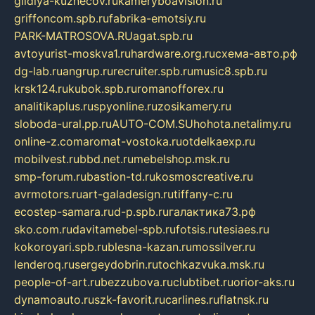
gildiya-kuznecov.ru
kameryboavision.ru
griffoncom.spb.ru
fabrika-emotsiy.ru
PARK-MATROSOVA.RU
agat.spb.ru
avtoyurist-moskva1.ru
hardware.org.ru
схема-авто.рф
dg-lab.ru
angrup.ru
recruiter.spb.ru
music8.spb.ru
krsk124.ru
kubok.spb.ru
romanofforex.ru
analitikaplus.ru
spyonline.ru
zosikamery.ru
sloboda-ural.pp.ru
AUTO-COM.SU
hohota.net
alimy.ru
online-z.com
aromat-vostoka.ru
otdelkaexp.ru
mobilvest.ru
bbd.net.ru
mebelshop.msk.ru
smp-forum.ru
bastion-td.ru
kosmoscreative.ru
avrmotors.ru
art-galadesign.ru
tiffany-c.ru
ecostep-samara.ru
d-p.spb.ru
галактика73.рф
sko.com.ru
davitamebel-spb.ru
fotsis.ru
tesiaes.ru
kokoroyari.spb.ru
blesna-kazan.ru
mossilver.ru
lenderoq.ru
sergeydobrin.ru
tochkazvuka.msk.ru
people-of-art.ru
bezzubova.ru
clubtibet.ru
orior-aks.ru
dynamoauto.ru
szk-favorit.ru
carlines.ru
flatnsk.ru