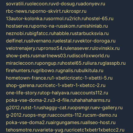
sovratili.ru
olecoon.ru
vd-dosug.ru
adonyev.ru
rbc-news.ru
porno-skvirt.ru
krospr.ru
13autor-kolonka.ru
sormol.ru
2rich.ru
hostel-65.ru
hostserve.ru
porno-na-russkom.ru
mishinlab.ru
neznobi.ru
bigfatcc.ru
habble.ru
starbucksvia.ru
delfinet.ru
silvernano.ru
elestal.ru
vektor-doroga.ru
velotrenajery.ru
pronso54.ru
lenasever.ru
lovinskix.ru
show-pets.ru
smartnews03.ru
discofoxworld.ru
miraclecoon.ru
pongup.ru
hostel65.ru
liura.ru
glasspb.ru
firehunters.ru
gribowo.ru
gnalis.ru
bulkitula.ru
hometown-france.ru
1-xbeticricetc-1-xbetti-5.ru
shop-garena.ru
cricetc-1-xbetr-1-xbetcc-2.ru
one-life-story.ru
top-halyava.ru
accounts112.ru
poka-vse-doma-2.ru
3-d-file.ru
hahahaharms.ru
g2012.ru
tst-1.ru
shaggy-cat.ru
opsmgr.ru
ev-gallery.ru
g-2012.ru
ops-mgr.ru
accounts-112.ru
csm-demo.ru
poka-vse-doma2.ru
airgungames.ru
allseo-host.ru
tehosmotre.ru
varieta-yug.ru
cricetc1xbetr1xbetcc2.ru