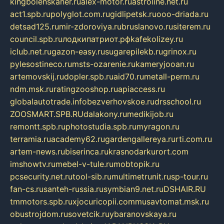
kingbolenskaner.ru
alex-motor.ru
astroline.net.ru
act1.spb.ru
polyglot.com.ru
gidlipetsk.ru
ooo-driada.ru
detsad125.ru
mir-zdoroviya.ru
bruslanovo.ru
siterem.ru
council.spb.ru
лодкипатриот.рф
kafekolizey.ru
iclub.net.ru
gazon-easy.ru
sugarepilekb.ru
grinox.ru
pylesostineco.ru
msts-ozarenie.ru
kameryjooan.ru
artemovskij.ru
dopler.spb.ru
aid70.ru
metall-perm.ru
ndm.msk.ru
ratingzooshop.ru
apiaccess.ru
globalautotrade.info
bezverhovskoe.ru
drsschool.ru
ZOOSMART.SPB.RU
dalakony.ru
medikijob.ru
remontt.spb.ru
photostudia.spb.ru
myragon.ru
terramia.ru
academy62.ru
gardengallereya.ru
rti.com.ru
artem-news.ru
biserinca.ru
krasnodarkurort.com
imshowtv.ru
mebel-v-tule.ru
mobtopik.ru
pcsecurity.net.ru
tool-sib.ru
multimetrunit.ru
sp-tour.ru
fan-cs.ru
santeh-russia.ru
symbian9.net.ru
DSHAIR.RU
tmmotors.spb.ru
xjocuricopii.com
musavtomat.msk.ru
obustrojdom.ru
sovetcik.ru
ybaranovskaya.ru