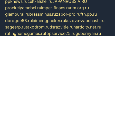
ppknews.ru
cult-alshei.ru
JAPANRUSSIA.RU
proekciyamebel.ru
imper-finans.ru
rim.org.ru
glamourai.ru
brassminus.ru
zabor-pro.ru
ftn.pp.ru
dorogoe58.ru
laimengpacker.ru
kuzova-zapchasti.ru
sageerp.ru
taxodrom.ru
dsrazvitie.ru
hardcity.net.ru
ratinghomegames.ru
topservice25.ru
gubernyan.ru
gtglasslined.ru
ii4.ru
tssport.spb.ru
andorra24.com
blackwallstreet.ru
oboimos.ru
optim-doors.com.ru
ikuch.ru
nycr.org.ru
npa21.ru
vremya-ch.spb.ru
desert000.ru
ivtorgi.ru
ifiori.ru
catalog-statei.ru
dcv.org.ru
spetsmaster174.ru
ipkameryhiseeu.ru
dum26.ru
ruspol.spb.ru
fr-opendp.ru
kam-solnyshko.ru
cheyenne-arapaho.ru
sevzapmetal.spb.ru
ted-lapidus.spb.ru
parasite-eliminator.ru
sigma-complete.ru
modernworld.ru
dama-moda.ru
eholot-group.ru
sk-nvkz.ru
DRONGOLD.RU
democratia2.ru
i-farmer.ru
mass-sport.org
jablonex.spb.ru
bookmess.ru
linkword.ru