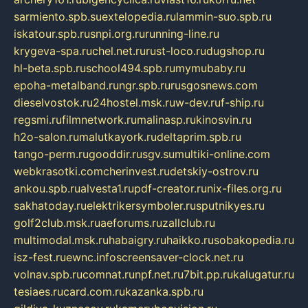
sarmiento.spb.su
extelopedia.ru
lammin-suo.spb.ru
iskatour.spb.ru
snpi.org.ru
running-line.ru
krygeva-spa.ru
chel.net.ru
rust-loco.ru
dugshop.ru
hl-beta.spb.ru
school494.spb.ru
mymubaby.ru
epoha-metalband.ru
ngr.spb.ru
rusgosnews.com
dieselvostok.ru
24hostel.msk.ru
w-dev.ru
f-ship.ru
regsmi.ru
filmnetwork.ru
malinasp.ru
kinosvin.ru
h2o-salon.ru
malutkayork.ru
deltaprim.spb.ru
tango-perm.ru
gooddir.ru
sgv.su
multiki-online.com
webkrasotki.com
cherinvest.ru
detskiy-ostrov.ru
ankou.spb.ru
alvesta1.ru
pdf-creator.ru
nix-files.org.ru
sakhatoday.ru
elektrikersymboler.ru
sputnikyes.ru
golf2club.msk.ru
aeforums.ru
zallclub.ru
multimodal.msk.ru
habaigry.ru
haikko.ru
sobakopedia.ru
isz-fest.ru
ewnc.info
screensaver-clock.net.ru
volnav.spb.ru
comnat.ru
npf.net.ru
7bit.pp.ru
kalugatur.ru
tesiaes.ru
card.com.ru
kazanka.spb.ru