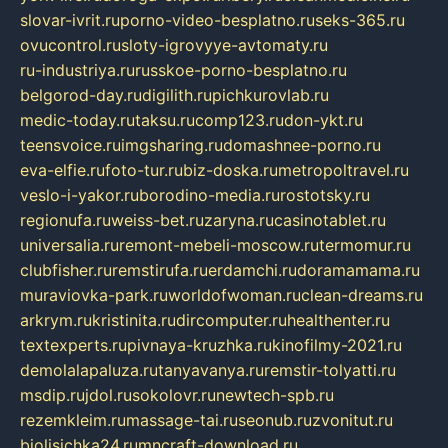
slovar-ivrit.ru
porno-video-besplatno.ru
seks-365.ru
ovucontrol.ru
sloty-igrovyye-avtomaty.ru
ru-industriya.ru
russkoe-porno-besplatno.ru
belgorod-day.ru
digilith.ru
pichkurovlab.ru
medic-today.ru
taksu.ru
comp123.ru
don-ykt.ru
teensvoice.ru
imgsharing.ru
domashnee-porno.ru
eva-elfie.ru
foto-tur.ru
biz-doska.ru
metropoltravel.ru
veslo-i-yakor.ru
borodino-media.ru
rostotsky.ru
regionufa.ru
weiss-bet.ru
zaryna.ru
casinotablet.ru
universalia.ru
remont-mebeli-moscow.ru
termomur.ru
clubfisher.ru
remstirufa.ru
erdamchi.ru
doramamama.ru
muraviovka-park.ru
worldofwoman.ru
clean-dreams.ru
arkrym.ru
kristinita.ru
dircomputer.ru
healthenter.ru
textexperts.ru
pivnaya-kruzhka.ru
kinofilmy-2021.ru
demolalapaluza.ru
tanyavanya.ru
remstir-tolyatti.ru
msdip.ru
jdol.ru
sokolovr.ru
newtech-spb.ru
rezemkleim.ru
massage-tai.ru
seonub.ru
zvonitut.ru
biolisichka24.ru
mncraft-download.ru