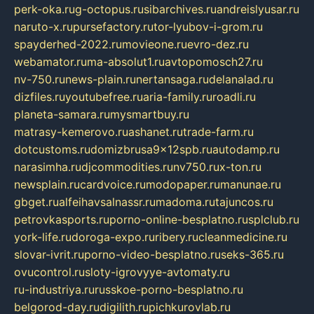
perk-oka.ru
g-octopus.ru
sibarchives.ru
andreislyusar.ru
naruto-x.ru
pursefactory.ru
tor-lyubov-i-grom.ru
spayderhed-2022.ru
movieone.ru
evro-dez.ru
webamator.ru
ma-absolut1.ru
avtopomosch27.ru
nv-750.ru
news-plain.ru
nertansaga.ru
delanalad.ru
dizfiles.ru
youtubefree.ru
aria-family.ru
roadli.ru
planeta-samara.ru
mysmartbuy.ru
matrasy-kemerovo.ru
ashanet.ru
trade-farm.ru
dotcustoms.ru
domizbrusa9x12spb.ru
autodamp.ru
narasimha.ru
djcommodities.ru
nv750.ru
x-ton.ru
newsplain.ru
cardvoice.ru
modopaper.ru
manunae.ru
gbget.ru
alfeihavsalnassr.ru
madoma.ru
tajuncos.ru
petrovkasports.ru
porno-online-besplatno.ru
splclub.ru
york-life.ru
doroga-expo.ru
ribery.ru
cleanmedicine.ru
slovar-ivrit.ru
porno-video-besplatno.ru
seks-365.ru
ovucontrol.ru
sloty-igrovyye-avtomaty.ru
ru-industriya.ru
russkoe-porno-besplatno.ru
belgorod-day.ru
digilith.ru
pichkurovlab.ru