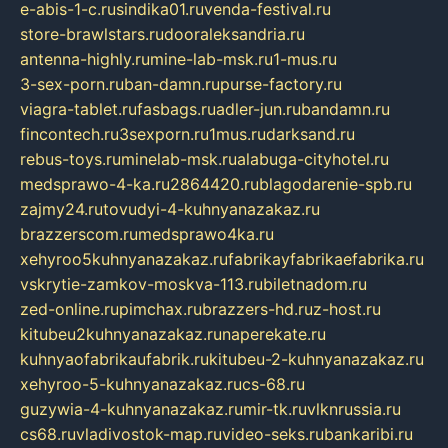
e-abis-1-c.ru
sindika01.ru
venda-festival.ru
store-brawlstars.ru
dooraleksandria.ru
antenna-highly.ru
mine-lab-msk.ru
1-mus.ru
3-sex-porn.ru
ban-damn.ru
purse-factory.ru
viagra-tablet.ru
fasbags.ru
adler-jun.ru
bandamn.ru
fincontech.ru
3sexporn.ru
1mus.ru
darksand.ru
rebus-toys.ru
minelab-msk.ru
alabuga-cityhotel.ru
medsprawo-4-ka.ru
2864420.ru
blagodarenie-spb.ru
zajmy24.ru
tovudyi-4-kuhnyanazakaz.ru
brazzerscom.ru
medsprawo4ka.ru
xehyroo5kuhnyanazakaz.ru
fabrikayfabrikaefabrika.ru
vskrytie-zamkov-moskva-113.ru
biletnadom.ru
zed-online.ru
pimchax.ru
brazzers-hd.ru
z-host.ru
kitubeu2kuhnyanazakaz.ru
naperekate.ru
kuhnyaofabrikaufabrik.ru
kitubeu-2-kuhnyanazakaz.ru
xehyroo-5-kuhnyanazakaz.ru
cs-68.ru
guzywia-4-kuhnyanazakaz.ru
mir-tk.ru
vlknrussia.ru
cs68.ru
vladivostok-map.ru
video-seks.ru
bankaribi.ru