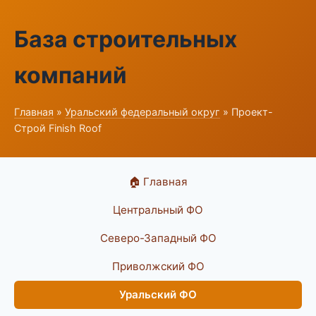
База строительных
компаний
Главная
»
Уральский федеральный округ
» Проект-
Строй Finish Roof
🏠 Главная
Центральный ФО
Северо-Западный ФО
Приволжский ФО
Уральский ФО