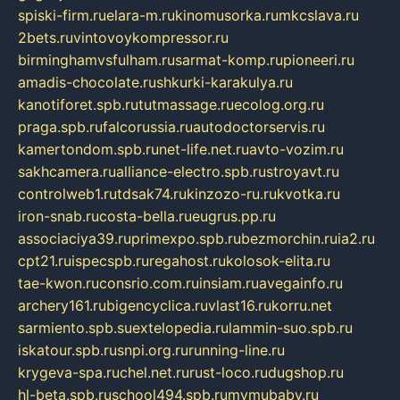
spiski-firm.ru
elara-m.ru
kinomusorka.ru
mkcslava.ru
2bets.ru
vintovoykompressor.ru
birminghamvsfulham.ru
sarmat-komp.ru
pioneeri.ru
amadis-chocolate.ru
shkurki-karakulya.ru
kanotiforet.spb.ru
tutmassage.ru
ecolog.org.ru
praga.spb.ru
falcorussia.ru
autodoctorservis.ru
kamertondom.spb.ru
net-life.net.ru
avto-vozim.ru
sakhcamera.ru
alliance-electro.spb.ru
stroyavt.ru
controlweb1.ru
tdsak74.ru
kinzozo-ru.ru
kvotka.ru
iron-snab.ru
costa-bella.ru
eugrus.pp.ru
associaciya39.ru
primexpo.spb.ru
bezmorchin.ru
ia2.ru
cpt21.ru
ispecspb.ru
regahost.ru
kolosok-elita.ru
tae-kwon.ru
consrio.com.ru
insiam.ru
avegainfo.ru
archery161.ru
bigencyclica.ru
vlast16.ru
korru.net
sarmiento.spb.su
extelopedia.ru
lammin-suo.spb.ru
iskatour.spb.ru
snpi.org.ru
running-line.ru
krygeva-spa.ru
chel.net.ru
rust-loco.ru
dugshop.ru
hl-beta.spb.ru
school494.spb.ru
mymubaby.ru