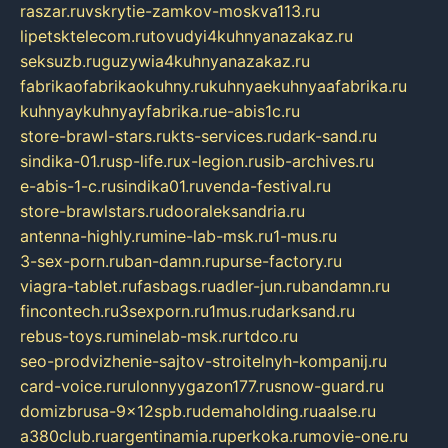
raszar.ru
vskrytie-zamkov-moskva113.ru
lipetsktelecom.ru
tovudyi4kuhnyanazakaz.ru
seksuzb.ru
guzywia4kuhnyanazakaz.ru
fabrikaofabrikaokuhny.ru
kuhnyaekuhnyaafabrika.ru
kuhnyaykuhnyayfabrika.ru
e-abis1c.ru
store-brawl-stars.ru
kts-services.ru
dark-sand.ru
sindika-01.ru
sp-life.ru
x-legion.ru
sib-archives.ru
e-abis-1-c.ru
sindika01.ru
venda-festival.ru
store-brawlstars.ru
dooraleksandria.ru
antenna-highly.ru
mine-lab-msk.ru
1-mus.ru
3-sex-porn.ru
ban-damn.ru
purse-factory.ru
viagra-tablet.ru
fasbags.ru
adler-jun.ru
bandamn.ru
fincontech.ru
3sexporn.ru
1mus.ru
darksand.ru
rebus-toys.ru
minelab-msk.ru
rtdco.ru
seo-prodvizhenie-sajtov-stroitelnyh-kompanij.ru
card-voice.ru
rulonnyygazon177.ru
snow-guard.ru
domizbrusa-9x12spb.ru
demaholding.ru
aalse.ru
a380club.ru
argentinamia.ru
perkoka.ru
movie-one.ru