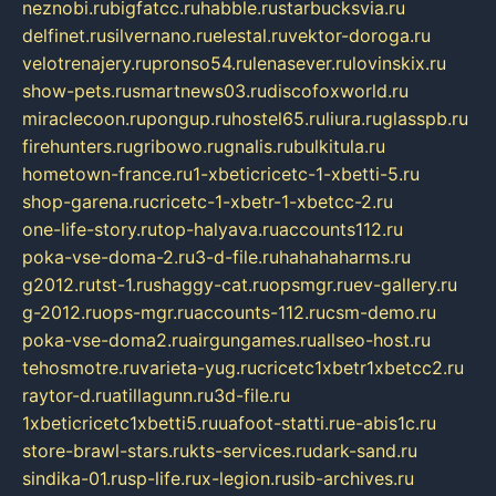
neznobi.ru
bigfatcc.ru
habble.ru
starbucksvia.ru
delfinet.ru
silvernano.ru
elestal.ru
vektor-doroga.ru
velotrenajery.ru
pronso54.ru
lenasever.ru
lovinskix.ru
show-pets.ru
smartnews03.ru
discofoxworld.ru
miraclecoon.ru
pongup.ru
hostel65.ru
liura.ru
glasspb.ru
firehunters.ru
gribowo.ru
gnalis.ru
bulkitula.ru
hometown-france.ru
1-xbeticricetc-1-xbetti-5.ru
shop-garena.ru
cricetc-1-xbetr-1-xbetcc-2.ru
one-life-story.ru
top-halyava.ru
accounts112.ru
poka-vse-doma-2.ru
3-d-file.ru
hahahaharms.ru
g2012.ru
tst-1.ru
shaggy-cat.ru
opsmgr.ru
ev-gallery.ru
g-2012.ru
ops-mgr.ru
accounts-112.ru
csm-demo.ru
poka-vse-doma2.ru
airgungames.ru
allseo-host.ru
tehosmotre.ru
varieta-yug.ru
cricetc1xbetr1xbetcc2.ru
raytor-d.ru
atillagunn.ru
3d-file.ru
1xbeticricetc1xbetti5.ru
uafoot-statti.ru
e-abis1c.ru
store-brawl-stars.ru
kts-services.ru
dark-sand.ru
sindika-01.ru
sp-life.ru
x-legion.ru
sib-archives.ru