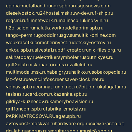
epoha-metalband.ru
ngr.spb.ru
rusgosnews.com
dieselvostok.ru
24hostel.msk.ru
w-dev.ru
f-ship.ru
regsmi.ru
filmnetwork.ru
malinasp.ru
kinosvin.ru
h2o-salon.ru
malutkayork.ru
deltaprim.spb.ru
tango-perm.ru
gooddir.ru
sgv.su
multiki-online.com
webkrasotki.com
cherinvest.ru
detskiy-ostrov.ru
ankou.spb.ru
alvesta1.ru
pdf-creator.ru
nix-files.org.ru
sakhatoday.ru
elektrikersymboler.ru
sputnikyes.ru
golf2club.msk.ru
aeforums.ru
zallclub.ru
multimodal.msk.ru
habaigry.ru
haikko.ru
sobakopedia.ru
isz-fest.ru
ewnc.info
screensaver-clock.net.ru
volnav.spb.ru
comnat.ru
npf.net.ru
7bit.pp.ru
kalugatur.ru
tesiaes.ru
card.com.ru
kazanka.spb.ru
gildiya-kuznecov.ru
kameryboavision.ru
griffoncom.spb.ru
fabrika-emotsiy.ru
PARK-MATROSOVA.RU
agat.spb.ru
avtoyurist-moskva1.ru
hardware.org.ru
схема-авто.рф
dg-lab.ru
angrup.ru
recruiter.spb.ru
music8.spb.ru