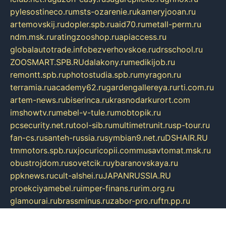
pylesostineco.ru
msts-ozarenie.ru
kameryjooan.ru
artemovskij.ru
dopler.spb.ru
aid70.ru
metall-perm.ru
ndm.msk.ru
ratingzooshop.ru
apiaccess.ru
globalautotrade.info
bezverhovskoe.ru
drsschool.ru
ZOOSMART.SPB.RU
dalakony.ru
medikijob.ru
remontt.spb.ru
photostudia.spb.ru
myragon.ru
terramia.ru
academy62.ru
gardengallereya.ru
rti.com.ru
artem-news.ru
biserinca.ru
krasnodarkurort.com
imshowtv.ru
mebel-v-tule.ru
mobtopik.ru
pcsecurity.net.ru
tool-sib.ru
multimetrunit.ru
sp-tour.ru
fan-cs.ru
santeh-russia.ru
symbian9.net.ru
DSHAIR.RU
tmmotors.spb.ru
xjocuricopii.com
musavtomat.msk.ru
obustrojdom.ru
sovetcik.ru
ybaranovskaya.ru
ppknews.ru
cult-alshei.ru
JAPANRUSSIA.RU
proekciyamebel.ru
imper-finans.ru
rim.org.ru
glamourai.ru
brassminus.ru
zabor-pro.ru
ftn.pp.ru
dorogoe58.ru
laimengpacker.ru
kuzova-zapchasti.ru