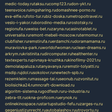
medic-today.ru
taksu.ru
comp123.ru
don-ykt.ru
teensvoice.ru
imgsharing.ru
domashnee-porno.ru
eva-elfie.ru
foto-tur.ru
biz-doska.ru
metropoltravel.ru
veslo-i-yakor.ru
borodino-media.ru
rostotsky.ru
regionufa.ru
weiss-bet.ru
zaryna.ru
casinotablet.ru
universalia.ru
remont-mebeli-moscow.ru
termomur.ru
clubfisher.ru
remstirufa.ru
erdamchi.ru
doramamama.ru
muraviovka-park.ru
worldofwoman.ru
clean-dreams.ru
arkrym.ru
kristinita.ru
dircomputer.ru
healthenter.ru
textexperts.ru
pivnaya-kruzhka.ru
kinofilmy-2021.ru
demolalapaluza.ru
tanyavanya.ru
remstir-tolyatti.ru
msdip.ru
jdol.ru
sokolovr.ru
newtech-spb.ru
rezemkleim.ru
massage-tai.ru
seonub.ru
zvonitut.ru
biolisichka24.ru
mncraft-download.ru
algoritm-sistema.ru
godflesh.ru
ru-industria.ru
zebra-tlt.ru
okna-proficom.ru
erynok.ru
onlinekinospace.ru
startupstudio-fefu.ru
zarges-ru.ru
gegenjustizunrecht.ru
autobalashov.ru
utrovortu.ru