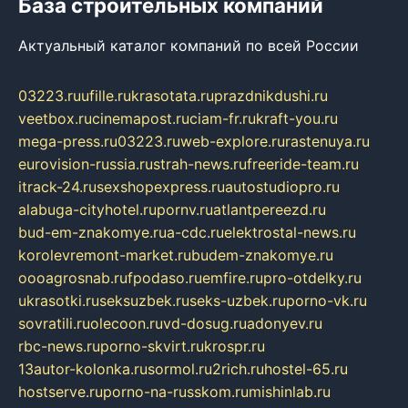
База строительных компаний
Актуальный каталог компаний по всей России
03223.ru
ufille.ru
krasotata.ru
prazdnikdushi.ru
veetbox.ru
cinemapost.ru
ciam-fr.ru
kraft-you.ru
mega-press.ru
03223.ru
web-explore.ru
rastenuya.ru
eurovision-russia.ru
strah-news.ru
freeride-team.ru
itrack-24.ru
sexshopexpress.ru
autostudiopro.ru
alabuga-cityhotel.ru
pornv.ru
atlantpereezd.ru
bud-em-znakomye.ru
a-cdc.ru
elektrostal-news.ru
korolevremont-market.ru
budem-znakomye.ru
oooagrosnab.ru
fpodaso.ru
emfire.ru
pro-otdelky.ru
ukrasotki.ru
seksuzbek.ru
seks-uzbek.ru
porno-vk.ru
sovratili.ru
olecoon.ru
vd-dosug.ru
adonyev.ru
rbc-news.ru
porno-skvirt.ru
krospr.ru
13autor-kolonka.ru
sormol.ru
2rich.ru
hostel-65.ru
hostserve.ru
porno-na-russkom.ru
mishinlab.ru