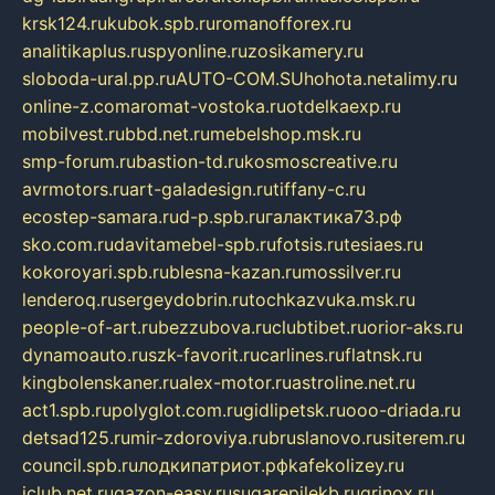
krsk124.ru
kubok.spb.ru
romanofforex.ru
analitikaplus.ru
spyonline.ru
zosikamery.ru
sloboda-ural.pp.ru
AUTO-COM.SU
hohota.net
alimy.ru
online-z.com
aromat-vostoka.ru
otdelkaexp.ru
mobilvest.ru
bbd.net.ru
mebelshop.msk.ru
smp-forum.ru
bastion-td.ru
kosmoscreative.ru
avrmotors.ru
art-galadesign.ru
tiffany-c.ru
ecostep-samara.ru
d-p.spb.ru
галактика73.рф
sko.com.ru
davitamebel-spb.ru
fotsis.ru
tesiaes.ru
kokoroyari.spb.ru
blesna-kazan.ru
mossilver.ru
lenderoq.ru
sergeydobrin.ru
tochkazvuka.msk.ru
people-of-art.ru
bezzubova.ru
clubtibet.ru
orior-aks.ru
dynamoauto.ru
szk-favorit.ru
carlines.ru
flatnsk.ru
kingbolenskaner.ru
alex-motor.ru
astroline.net.ru
act1.spb.ru
polyglot.com.ru
gidlipetsk.ru
ooo-driada.ru
detsad125.ru
mir-zdoroviya.ru
bruslanovo.ru
siterem.ru
council.spb.ru
лодкипатриот.рф
kafekolizey.ru
iclub.net.ru
gazon-easy.ru
sugarepilekb.ru
grinox.ru