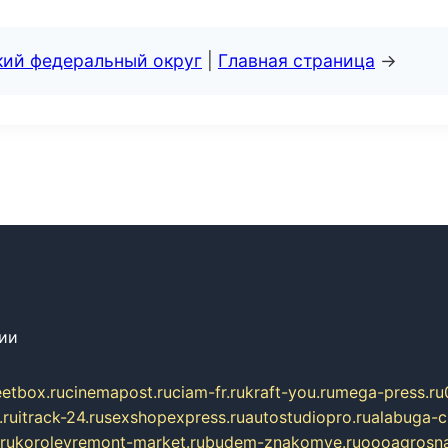
кий федеральный округ
|
Главная страница
→
сии
eetbox.ru
cinemapost.ru
ciam-fr.ru
kraft-you.ru
mega-press.ru
.ru
itrack-24.ru
sexshopexpress.ru
autostudiopro.ru
alabuga-ci
ru
korolevremont-market.ru
budem-znakomye.ru
oooagrosna