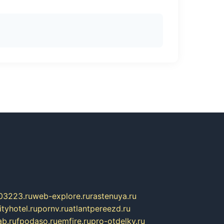
03223.ru
web-explore.ru
rastenuya.ru
tyhotel.ru
pornv.ru
atlantpereezd.ru
b.ru
fpodaso.ru
emfire.ru
pro-otdelky.ru