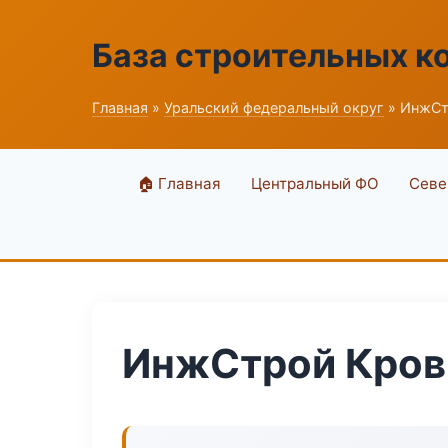
База строительных к
Главная
»
Уральский федеральный округ
» ИнжСт
🏠 Главная
Центральный ФО
Севе
ИнжСтрой Кров