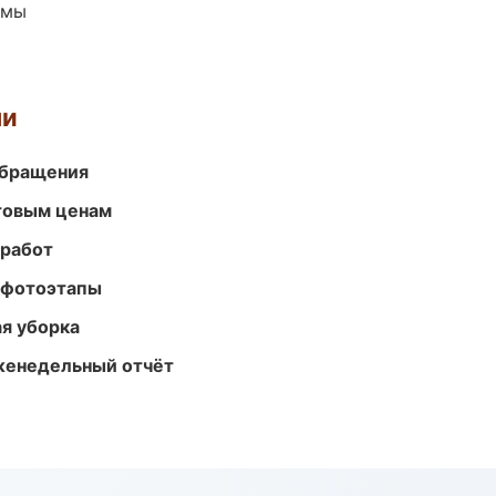
емы
ми
обращения
птовым ценам
 работ
 фотоэтапы
ая уборка
женедельный отчёт