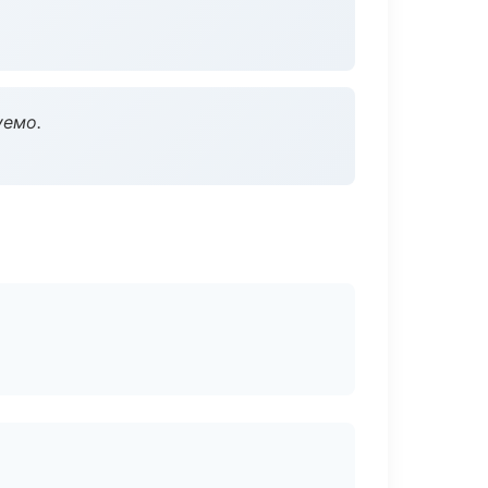
уемо.