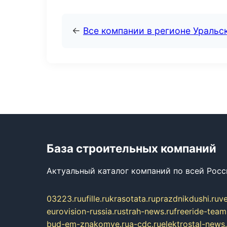
←
Все компании в регионе Уральс
База строительных компаний
Актуальный каталог компаний по всей Рос
03223.ru
ufille.ru
krasotata.ru
prazdnikdushi.ru
v
eurovision-russia.ru
strah-news.ru
freeride-team
bud-em-znakomye.ru
a-cdc.ru
elektrostal-news.