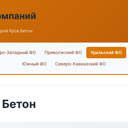
омпаний
рой Кров Бетон
ро-Западный ФО
Приволжский ФО
Уральский ФО
Южный ФО
Северо-Кавказский ФО
 Бетон