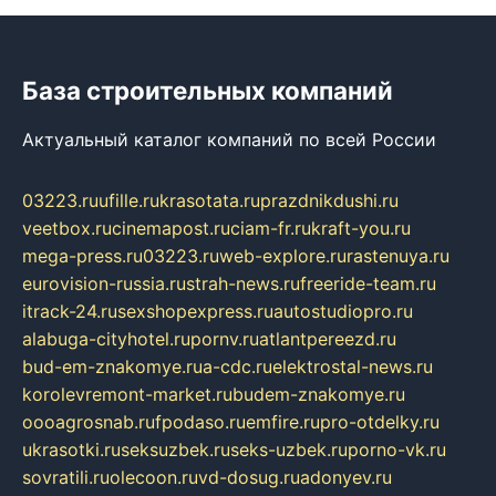
База строительных компаний
Актуальный каталог компаний по всей России
03223.ru
ufille.ru
krasotata.ru
prazdnikdushi.ru
veetbox.ru
cinemapost.ru
ciam-fr.ru
kraft-you.ru
mega-press.ru
03223.ru
web-explore.ru
rastenuya.ru
eurovision-russia.ru
strah-news.ru
freeride-team.ru
itrack-24.ru
sexshopexpress.ru
autostudiopro.ru
alabuga-cityhotel.ru
pornv.ru
atlantpereezd.ru
bud-em-znakomye.ru
a-cdc.ru
elektrostal-news.ru
korolevremont-market.ru
budem-znakomye.ru
oooagrosnab.ru
fpodaso.ru
emfire.ru
pro-otdelky.ru
ukrasotki.ru
seksuzbek.ru
seks-uzbek.ru
porno-vk.ru
sovratili.ru
olecoon.ru
vd-dosug.ru
adonyev.ru