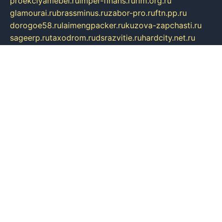
proekciyamebel.ru
imper-finans.ru
rim.org.ru
glamourai.ru
brassminus.ru
zabor-pro.ru
ftn.pp.ru
dorogoe58.ru
laimengpacker.ru
kuzova-zapchasti.ru
sageerp.ru
taxodrom.ru
dsrazvitie.ru
hardcity.net.ru
ratinghomegames.ru
topservice25.ru
gubernyan.ru
gtglasslined.ru
ii4.ru
tssport.spb.ru
andorra24.com
blackwallstreet.ru
oboimos.ru
optim-doors.com.ru
ikuch.ru
nycr.org.ru
npa21.ru
vremya-ch.spb.ru
desert000.ru
ivtorgi.ru
ifiori.ru
catalog-statei.ru
dcv.org.ru
spetsmaster174.ru
ipkameryhiseeu.ru
dum26.ru
ruspol.spb.ru
fr-opendp.ru
kam-solnyshko.ru
cheyenne-arapaho.ru
sevzapmetal.spb.ru
ted-lapidus.spb.ru
parasite-eliminator.ru
sigma-complete.ru
modernworld.ru
dama-moda.ru
eholot-group.ru
sk-nvkz.ru
DRONGOLD.RU
democratia2.ru
i-farmer.ru
mass-sport.org
jablonex.spb.ru
bookmess.ru
linkword.ru
refineua.com.ru
cs-spec.net.ru
altay-mebel.ru