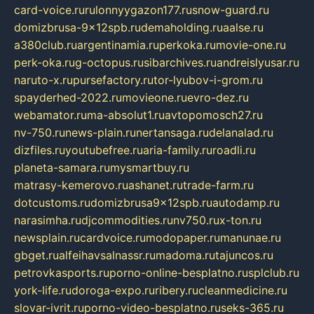
card-voice.ru
rulonnyygazon177.ru
snow-guard.ru
domizbrusa-9x12spb.ru
demaholding.ru
aalse.ru
a380club.ru
argentinamia.ru
perkoka.ru
movie-one.ru
perk-oka.ru
g-octopus.ru
sibarchives.ru
andreislyusar.ru
naruto-x.ru
pursefactory.ru
tor-lyubov-i-grom.ru
spayderhed-2022.ru
movieone.ru
evro-dez.ru
webamator.ru
ma-absolut1.ru
avtopomosch27.ru
nv-750.ru
news-plain.ru
nertansaga.ru
delanalad.ru
dizfiles.ru
youtubefree.ru
aria-family.ru
roadli.ru
planeta-samara.ru
mysmartbuy.ru
matrasy-kemerovo.ru
ashanet.ru
trade-farm.ru
dotcustoms.ru
domizbrusa9x12spb.ru
autodamp.ru
narasimha.ru
djcommodities.ru
nv750.ru
x-ton.ru
newsplain.ru
cardvoice.ru
modopaper.ru
manunae.ru
gbget.ru
alfeihavsalnassr.ru
madoma.ru
tajuncos.ru
petrovkasports.ru
porno-online-besplatno.ru
splclub.ru
york-life.ru
doroga-expo.ru
ribery.ru
cleanmedicine.ru
slovar-ivrit.ru
porno-video-besplatno.ru
seks-365.ru