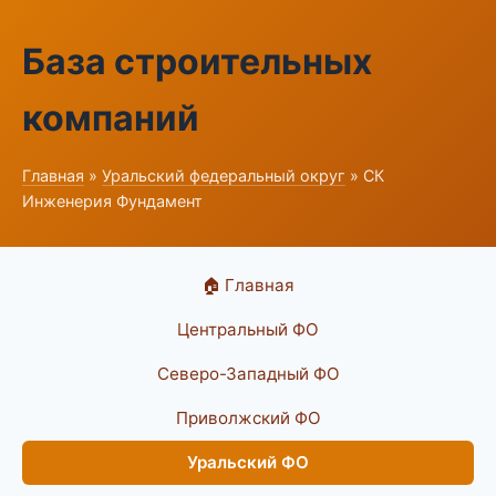
База строительных
компаний
Главная
»
Уральский федеральный округ
» СК
Инженерия Фундамент
🏠 Главная
Центральный ФО
Северо-Западный ФО
Приволжский ФО
Уральский ФО