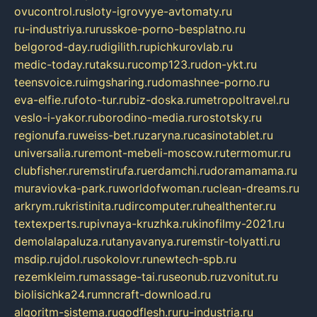
ovucontrol.ru
sloty-igrovyye-avtomaty.ru
ru-industriya.ru
russkoe-porno-besplatno.ru
belgorod-day.ru
digilith.ru
pichkurovlab.ru
medic-today.ru
taksu.ru
comp123.ru
don-ykt.ru
teensvoice.ru
imgsharing.ru
domashnee-porno.ru
eva-elfie.ru
foto-tur.ru
biz-doska.ru
metropoltravel.ru
veslo-i-yakor.ru
borodino-media.ru
rostotsky.ru
regionufa.ru
weiss-bet.ru
zaryna.ru
casinotablet.ru
universalia.ru
remont-mebeli-moscow.ru
termomur.ru
clubfisher.ru
remstirufa.ru
erdamchi.ru
doramamama.ru
muraviovka-park.ru
worldofwoman.ru
clean-dreams.ru
arkrym.ru
kristinita.ru
dircomputer.ru
healthenter.ru
textexperts.ru
pivnaya-kruzhka.ru
kinofilmy-2021.ru
demolalapaluza.ru
tanyavanya.ru
remstir-tolyatti.ru
msdip.ru
jdol.ru
sokolovr.ru
newtech-spb.ru
rezemkleim.ru
massage-tai.ru
seonub.ru
zvonitut.ru
biolisichka24.ru
mncraft-download.ru
algoritm-sistema.ru
godflesh.ru
ru-industria.ru