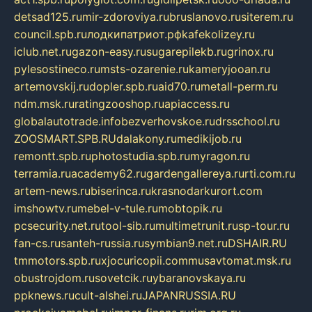
detsad125.ru
mir-zdoroviya.ru
bruslanovo.ru
siterem.ru
council.spb.ru
лодкипатриот.рф
kafekolizey.ru
iclub.net.ru
gazon-easy.ru
sugarepilekb.ru
grinox.ru
pylesostineco.ru
msts-ozarenie.ru
kameryjooan.ru
artemovskij.ru
dopler.spb.ru
aid70.ru
metall-perm.ru
ndm.msk.ru
ratingzooshop.ru
apiaccess.ru
globalautotrade.info
bezverhovskoe.ru
drsschool.ru
ZOOSMART.SPB.RU
dalakony.ru
medikijob.ru
remontt.spb.ru
photostudia.spb.ru
myragon.ru
terramia.ru
academy62.ru
gardengallereya.ru
rti.com.ru
artem-news.ru
biserinca.ru
krasnodarkurort.com
imshowtv.ru
mebel-v-tule.ru
mobtopik.ru
pcsecurity.net.ru
tool-sib.ru
multimetrunit.ru
sp-tour.ru
fan-cs.ru
santeh-russia.ru
symbian9.net.ru
DSHAIR.RU
tmmotors.spb.ru
xjocuricopii.com
musavtomat.msk.ru
obustrojdom.ru
sovetcik.ru
ybaranovskaya.ru
ppknews.ru
cult-alshei.ru
JAPANRUSSIA.RU