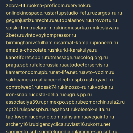
zebra-tlt.ru
okna-proficom.ru
erynok.ru
onlinekinospace.ru
startupstudio-fefu.ru
zarges-ru.ru
gegenjustizunrecht.ru
autobalashov.ru
utrovortu.ru
spiski-firm.ru
elara-m.ru
kinomusorka.ru
mkcslava.ru
2bets.ru
vintovoykompressor.ru
birminghamvsfulham.ru
sarmat-komp.ru
pioneeri.ru
amadis-chocolate.ru
shkurki-karakulya.ru
kanotiforet.spb.ru
tutmassage.ru
ecolog.org.ru
praga.spb.ru
falcorussia.ru
autodoctorservis.ru
kamertondom.spb.ru
net-life.net.ru
avto-vozim.ru
sakhcamera.ru
alliance-electro.spb.ru
stroyavt.ru
controlweb1.ru
tdsak74.ru
kinzozo-ru.ru
kvotka.ru
iron-snab.ru
costa-bella.ru
eugrus.pp.ru
associaciya39.ru
primexpo.spb.ru
bezmorchin.ru
ia2.ru
cpt21.ru
ispecspb.ru
regahost.ru
kolosok-elita.ru
tae-kwon.ru
consrio.com.ru
insiam.ru
avegainfo.ru
archery161.ru
bigencyclica.ru
vlast16.ru
korru.net
sarmiento.spb.su
extelopedia.ru
lammin-suo.spb.ru