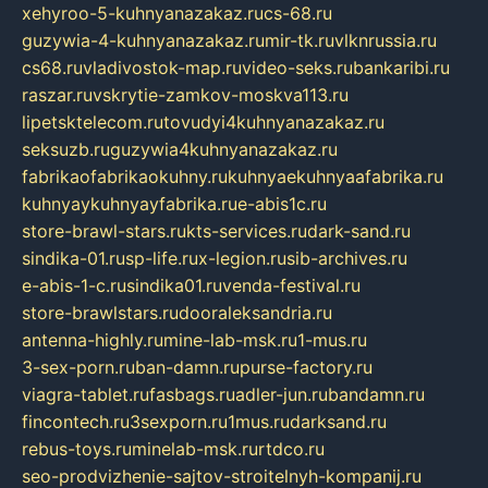
xehyroo-5-kuhnyanazakaz.ru
cs-68.ru
guzywia-4-kuhnyanazakaz.ru
mir-tk.ru
vlknrussia.ru
cs68.ru
vladivostok-map.ru
video-seks.ru
bankaribi.ru
raszar.ru
vskrytie-zamkov-moskva113.ru
lipetsktelecom.ru
tovudyi4kuhnyanazakaz.ru
seksuzb.ru
guzywia4kuhnyanazakaz.ru
fabrikaofabrikaokuhny.ru
kuhnyaekuhnyaafabrika.ru
kuhnyaykuhnyayfabrika.ru
e-abis1c.ru
store-brawl-stars.ru
kts-services.ru
dark-sand.ru
sindika-01.ru
sp-life.ru
x-legion.ru
sib-archives.ru
e-abis-1-c.ru
sindika01.ru
venda-festival.ru
store-brawlstars.ru
dooraleksandria.ru
antenna-highly.ru
mine-lab-msk.ru
1-mus.ru
3-sex-porn.ru
ban-damn.ru
purse-factory.ru
viagra-tablet.ru
fasbags.ru
adler-jun.ru
bandamn.ru
fincontech.ru
3sexporn.ru
1mus.ru
darksand.ru
rebus-toys.ru
minelab-msk.ru
rtdco.ru
seo-prodvizhenie-sajtov-stroitelnyh-kompanij.ru