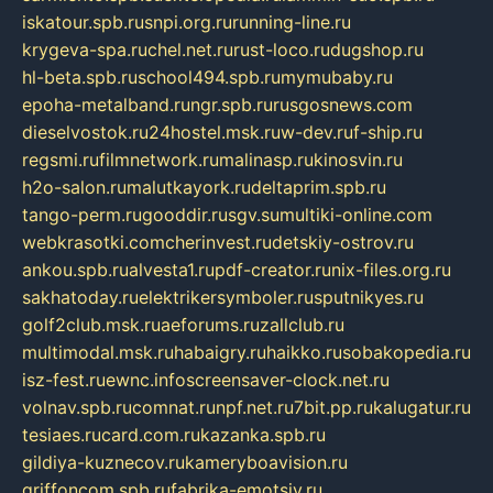
iskatour.spb.ru
snpi.org.ru
running-line.ru
krygeva-spa.ru
chel.net.ru
rust-loco.ru
dugshop.ru
hl-beta.spb.ru
school494.spb.ru
mymubaby.ru
epoha-metalband.ru
ngr.spb.ru
rusgosnews.com
dieselvostok.ru
24hostel.msk.ru
w-dev.ru
f-ship.ru
regsmi.ru
filmnetwork.ru
malinasp.ru
kinosvin.ru
h2o-salon.ru
malutkayork.ru
deltaprim.spb.ru
tango-perm.ru
gooddir.ru
sgv.su
multiki-online.com
webkrasotki.com
cherinvest.ru
detskiy-ostrov.ru
ankou.spb.ru
alvesta1.ru
pdf-creator.ru
nix-files.org.ru
sakhatoday.ru
elektrikersymboler.ru
sputnikyes.ru
golf2club.msk.ru
aeforums.ru
zallclub.ru
multimodal.msk.ru
habaigry.ru
haikko.ru
sobakopedia.ru
isz-fest.ru
ewnc.info
screensaver-clock.net.ru
volnav.spb.ru
comnat.ru
npf.net.ru
7bit.pp.ru
kalugatur.ru
tesiaes.ru
card.com.ru
kazanka.spb.ru
gildiya-kuznecov.ru
kameryboavision.ru
griffoncom.spb.ru
fabrika-emotsiy.ru