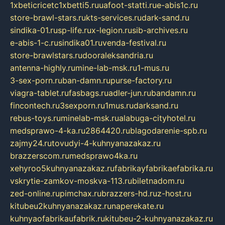
1xbeticricetc1xbetti5.ru
uafoot-statti.ru
e-abis1c.ru
store-brawl-stars.ru
kts-services.ru
dark-sand.ru
sindika-01.ru
sp-life.ru
x-legion.ru
sib-archives.ru
e-abis-1-c.ru
sindika01.ru
venda-festival.ru
store-brawlstars.ru
dooraleksandria.ru
antenna-highly.ru
mine-lab-msk.ru
1-mus.ru
3-sex-porn.ru
ban-damn.ru
purse-factory.ru
viagra-tablet.ru
fasbags.ru
adler-jun.ru
bandamn.ru
fincontech.ru
3sexporn.ru
1mus.ru
darksand.ru
rebus-toys.ru
minelab-msk.ru
alabuga-cityhotel.ru
medsprawo-4-ka.ru
2864420.ru
blagodarenie-spb.ru
zajmy24.ru
tovudyi-4-kuhnyanazakaz.ru
brazzerscom.ru
medsprawo4ka.ru
xehyroo5kuhnyanazakaz.ru
fabrikayfabrikaefabrika.ru
vskrytie-zamkov-moskva-113.ru
biletnadom.ru
zed-online.ru
pimchax.ru
brazzers-hd.ru
z-host.ru
kitubeu2kuhnyanazakaz.ru
naperekate.ru
kuhnyaofabrikaufabrik.ru
kitubeu-2-kuhnyanazakaz.ru