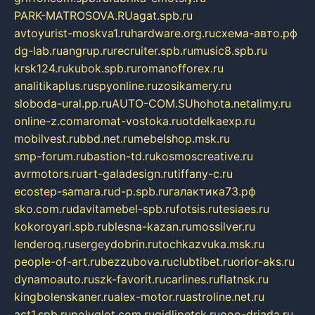
PARK-MATROSOVA.RU
agat.spb.ru
avtoyurist-moskva1.ru
hardware.org.ru
схема-авто.рф
dg-lab.ru
angrup.ru
recruiter.spb.ru
music8.spb.ru
krsk124.ru
kubok.spb.ru
romanofforex.ru
analitikaplus.ru
spyonline.ru
zosikamery.ru
sloboda-ural.pp.ru
AUTO-COM.SU
hohota.net
alimy.ru
online-z.com
aromat-vostoka.ru
otdelkaexp.ru
mobilvest.ru
bbd.net.ru
mebelshop.msk.ru
smp-forum.ru
bastion-td.ru
kosmoscreative.ru
avrmotors.ru
art-galadesign.ru
tiffany-c.ru
ecostep-samara.ru
d-p.spb.ru
галактика73.рф
sko.com.ru
davitamebel-spb.ru
fotsis.ru
tesiaes.ru
kokoroyari.spb.ru
blesna-kazan.ru
mossilver.ru
lenderoq.ru
sergeydobrin.ru
tochkazvuka.msk.ru
people-of-art.ru
bezzubova.ru
clubtibet.ru
orior-aks.ru
dynamoauto.ru
szk-favorit.ru
carlines.ru
flatnsk.ru
kingbolenskaner.ru
alex-motor.ru
astroline.net.ru
act1.spb.ru
polyglot.com.ru
gidlipetsk.ru
ooo-driada.ru