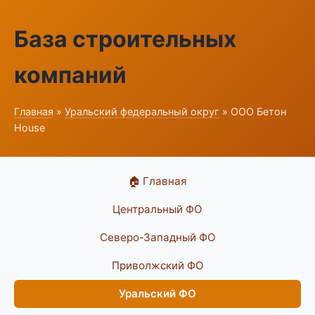
База строительных
компаний
Главная
»
Уральский федеральный округ
» ООО Бетон
House
🏠 Главная
Центральный ФО
Северо-Западный ФО
Приволжский ФО
Уральский ФО