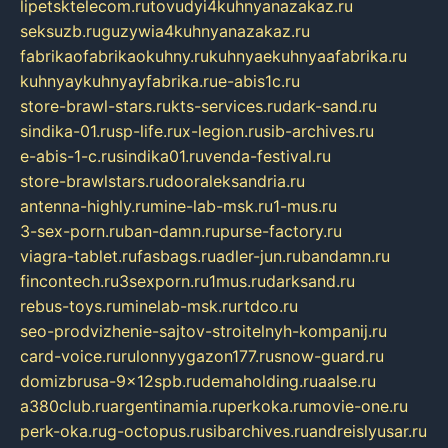
lipetsktelecom.ru
tovudyi4kuhnyanazakaz.ru
seksuzb.ru
guzywia4kuhnyanazakaz.ru
fabrikaofabrikaokuhny.ru
kuhnyaekuhnyaafabrika.ru
kuhnyaykuhnyayfabrika.ru
e-abis1c.ru
store-brawl-stars.ru
kts-services.ru
dark-sand.ru
sindika-01.ru
sp-life.ru
x-legion.ru
sib-archives.ru
e-abis-1-c.ru
sindika01.ru
venda-festival.ru
store-brawlstars.ru
dooraleksandria.ru
antenna-highly.ru
mine-lab-msk.ru
1-mus.ru
3-sex-porn.ru
ban-damn.ru
purse-factory.ru
viagra-tablet.ru
fasbags.ru
adler-jun.ru
bandamn.ru
fincontech.ru
3sexporn.ru
1mus.ru
darksand.ru
rebus-toys.ru
minelab-msk.ru
rtdco.ru
seo-prodvizhenie-sajtov-stroitelnyh-kompanij.ru
card-voice.ru
rulonnyygazon177.ru
snow-guard.ru
domizbrusa-9x12spb.ru
demaholding.ru
aalse.ru
a380club.ru
argentinamia.ru
perkoka.ru
movie-one.ru
perk-oka.ru
g-octopus.ru
sibarchives.ru
andreislyusar.ru