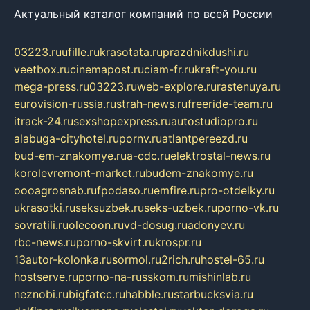
Актуальный каталог компаний по всей России
03223.ru
ufille.ru
krasotata.ru
prazdnikdushi.ru
veetbox.ru
cinemapost.ru
ciam-fr.ru
kraft-you.ru
mega-press.ru
03223.ru
web-explore.ru
rastenuya.ru
eurovision-russia.ru
strah-news.ru
freeride-team.ru
itrack-24.ru
sexshopexpress.ru
autostudiopro.ru
alabuga-cityhotel.ru
pornv.ru
atlantpereezd.ru
bud-em-znakomye.ru
a-cdc.ru
elektrostal-news.ru
korolevremont-market.ru
budem-znakomye.ru
oooagrosnab.ru
fpodaso.ru
emfire.ru
pro-otdelky.ru
ukrasotki.ru
seksuzbek.ru
seks-uzbek.ru
porno-vk.ru
sovratili.ru
olecoon.ru
vd-dosug.ru
adonyev.ru
rbc-news.ru
porno-skvirt.ru
krospr.ru
13autor-kolonka.ru
sormol.ru
2rich.ru
hostel-65.ru
hostserve.ru
porno-na-russkom.ru
mishinlab.ru
neznobi.ru
bigfatcc.ru
habble.ru
starbucksvia.ru