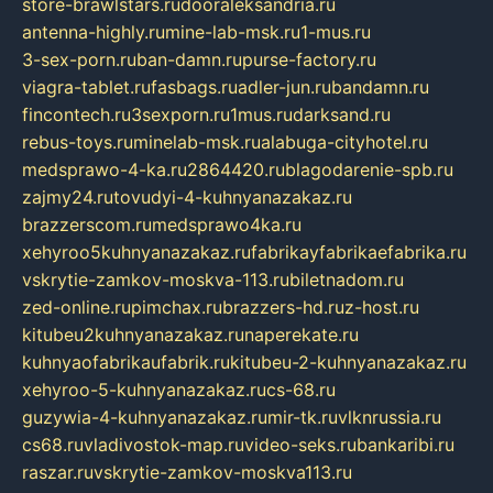
store-brawlstars.ru
dooraleksandria.ru
antenna-highly.ru
mine-lab-msk.ru
1-mus.ru
3-sex-porn.ru
ban-damn.ru
purse-factory.ru
viagra-tablet.ru
fasbags.ru
adler-jun.ru
bandamn.ru
fincontech.ru
3sexporn.ru
1mus.ru
darksand.ru
rebus-toys.ru
minelab-msk.ru
alabuga-cityhotel.ru
medsprawo-4-ka.ru
2864420.ru
blagodarenie-spb.ru
zajmy24.ru
tovudyi-4-kuhnyanazakaz.ru
brazzerscom.ru
medsprawo4ka.ru
xehyroo5kuhnyanazakaz.ru
fabrikayfabrikaefabrika.ru
vskrytie-zamkov-moskva-113.ru
biletnadom.ru
zed-online.ru
pimchax.ru
brazzers-hd.ru
z-host.ru
kitubeu2kuhnyanazakaz.ru
naperekate.ru
kuhnyaofabrikaufabrik.ru
kitubeu-2-kuhnyanazakaz.ru
xehyroo-5-kuhnyanazakaz.ru
cs-68.ru
guzywia-4-kuhnyanazakaz.ru
mir-tk.ru
vlknrussia.ru
cs68.ru
vladivostok-map.ru
video-seks.ru
bankaribi.ru
raszar.ru
vskrytie-zamkov-moskva113.ru