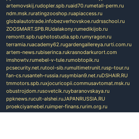
artemovskij.ru
dopler.spb.ru
aid70.ru
metall-perm.ru
ndm.msk.ru
ratingzooshop.ru
apiaccess.ru
globalautotrade.info
bezverhovskoe.ru
drsschool.ru
ZOOSMART.SPB.RU
dalakony.ru
medikijob.ru
remontt.spb.ru
photostudia.spb.ru
myragon.ru
terramia.ru
academy62.ru
gardengallereya.ru
rti.com.ru
artem-news.ru
biserinca.ru
krasnodarkurort.com
imshowtv.ru
mebel-v-tule.ru
mobtopik.ru
pcsecurity.net.ru
tool-sib.ru
multimetrunit.ru
sp-tour.ru
fan-cs.ru
santeh-russia.ru
symbian9.net.ru
DSHAIR.RU
tmmotors.spb.ru
xjocuricopii.com
musavtomat.msk.ru
obustrojdom.ru
sovetcik.ru
ybaranovskaya.ru
ppknews.ru
cult-alshei.ru
JAPANRUSSIA.RU
proekciyamebel.ru
imper-finans.ru
rim.org.ru
glamourai.ru
brassminus.ru
zabor-pro.ru
ftn.pp.ru
dorogoe58.ru
laimengpacker.ru
kuzova-zapchasti.ru
sageerp.ru
taxodrom.ru
dsrazvitie.ru
hardcity.net.ru
ratinghomegames.ru
topservice25.ru
gubernyan.ru