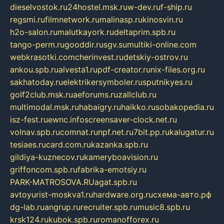
dieselvostok.ru
24hostel.msk.ru
w-dev.ru
f-ship.ru
regsmi.ru
filmnetwork.ru
malinasp.ru
kinosvin.ru
h2o-salon.ru
malutkayork.ru
deltaprim.spb.ru
tango-perm.ru
gooddir.ru
sgv.su
multiki-online.com
webkrasotki.com
cherinvest.ru
detskiy-ostrov.ru
ankou.spb.ru
alvesta1.ru
pdf-creator.ru
nix-files.org.ru
sakhatoday.ru
elektrikersymboler.ru
sputnikyes.ru
golf2club.msk.ru
aeforums.ru
zallclub.ru
multimodal.msk.ru
habaigry.ru
haikko.ru
sobakopedia.ru
isz-fest.ru
ewnc.info
screensaver-clock.net.ru
volnav.spb.ru
comnat.ru
npf.net.ru
7bit.pp.ru
kalugatur.ru
tesiaes.ru
card.com.ru
kazanka.spb.ru
gildiya-kuznecov.ru
kameryboavision.ru
griffoncom.spb.ru
fabrika-emotsiy.ru
PARK-MATROSOVA.RU
agat.spb.ru
avtoyurist-moskva1.ru
hardware.org.ru
схема-авто.рф
dg-lab.ru
angrup.ru
recruiter.spb.ru
music8.spb.ru
krsk124.ru
kubok.spb.ru
romanofforex.ru