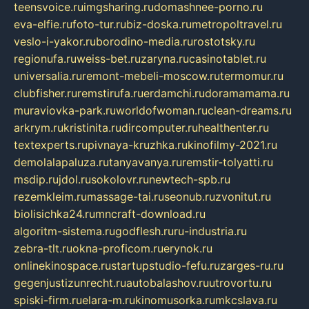
teensvoice.ru
imgsharing.ru
domashnee-porno.ru
eva-elfie.ru
foto-tur.ru
biz-doska.ru
metropoltravel.ru
veslo-i-yakor.ru
borodino-media.ru
rostotsky.ru
regionufa.ru
weiss-bet.ru
zaryna.ru
casinotablet.ru
universalia.ru
remont-mebeli-moscow.ru
termomur.ru
clubfisher.ru
remstirufa.ru
erdamchi.ru
doramamama.ru
muraviovka-park.ru
worldofwoman.ru
clean-dreams.ru
arkrym.ru
kristinita.ru
dircomputer.ru
healthenter.ru
textexperts.ru
pivnaya-kruzhka.ru
kinofilmy-2021.ru
demolalapaluza.ru
tanyavanya.ru
remstir-tolyatti.ru
msdip.ru
jdol.ru
sokolovr.ru
newtech-spb.ru
rezemkleim.ru
massage-tai.ru
seonub.ru
zvonitut.ru
biolisichka24.ru
mncraft-download.ru
algoritm-sistema.ru
godflesh.ru
ru-industria.ru
zebra-tlt.ru
okna-proficom.ru
erynok.ru
onlinekinospace.ru
startupstudio-fefu.ru
zarges-ru.ru
gegenjustizunrecht.ru
autobalashov.ru
utrovortu.ru
spiski-firm.ru
elara-m.ru
kinomusorka.ru
mkcslava.ru