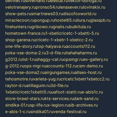
delfinet.ru
silvernano.ru
elestal.ru
vektor-doroga.ru
velotrenajery.ru
pronso54.ru
lenasever.ru
lovinskix.ru
show-pets.ru
smartnews03.ru
discofoxworld.ru
miraclecoon.ru
pongup.ru
hostel65.ru
liura.ru
glasspb.ru
firehunters.ru
gribowo.ru
gnalis.ru
bulkitula.ru
hometown-france.ru
1-xbeticricetc-1-xbetti-5.ru
shop-garena.ru
cricetc-1-xbetr-1-xbetcc-2.ru
one-life-story.ru
top-halyava.ru
accounts112.ru
poka-vse-doma-2.ru
3-d-file.ru
hahahaharms.ru
g2012.ru
tst-1.ru
shaggy-cat.ru
opsmgr.ru
ev-gallery.ru
g-2012.ru
ops-mgr.ru
accounts-112.ru
csm-demo.ru
poka-vse-doma2.ru
airgungames.ru
allseo-host.ru
tehosmotre.ru
varieta-yug.ru
cricetc1xbetr1xbetcc2.ru
raytor-d.ru
atillagunn.ru
3d-file.ru
1xbeticricetc1xbetti5.ru
uafoot-statti.ru
e-abis1c.ru
store-brawl-stars.ru
kts-services.ru
dark-sand.ru
sindika-01.ru
sp-life.ru
x-legion.ru
sib-archives.ru
e-abis-1-c.ru
sindika01.ru
venda-festival.ru