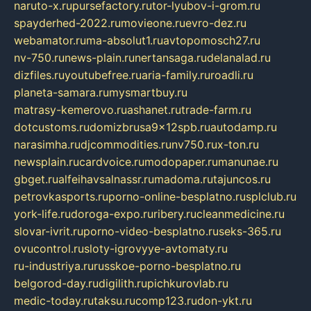
naruto-x.ru
pursefactory.ru
tor-lyubov-i-grom.ru
spayderhed-2022.ru
movieone.ru
evro-dez.ru
webamator.ru
ma-absolut1.ru
avtopomosch27.ru
nv-750.ru
news-plain.ru
nertansaga.ru
delanalad.ru
dizfiles.ru
youtubefree.ru
aria-family.ru
roadli.ru
planeta-samara.ru
mysmartbuy.ru
matrasy-kemerovo.ru
ashanet.ru
trade-farm.ru
dotcustoms.ru
domizbrusa9x12spb.ru
autodamp.ru
narasimha.ru
djcommodities.ru
nv750.ru
x-ton.ru
newsplain.ru
cardvoice.ru
modopaper.ru
manunae.ru
gbget.ru
alfeihavsalnassr.ru
madoma.ru
tajuncos.ru
petrovkasports.ru
porno-online-besplatno.ru
splclub.ru
york-life.ru
doroga-expo.ru
ribery.ru
cleanmedicine.ru
slovar-ivrit.ru
porno-video-besplatno.ru
seks-365.ru
ovucontrol.ru
sloty-igrovyye-avtomaty.ru
ru-industriya.ru
russkoe-porno-besplatno.ru
belgorod-day.ru
digilith.ru
pichkurovlab.ru
medic-today.ru
taksu.ru
comp123.ru
don-ykt.ru