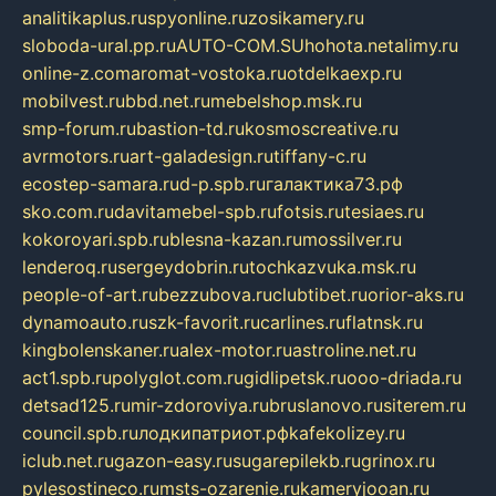
analitikaplus.ru
spyonline.ru
zosikamery.ru
sloboda-ural.pp.ru
AUTO-COM.SU
hohota.net
alimy.ru
online-z.com
aromat-vostoka.ru
otdelkaexp.ru
mobilvest.ru
bbd.net.ru
mebelshop.msk.ru
smp-forum.ru
bastion-td.ru
kosmoscreative.ru
avrmotors.ru
art-galadesign.ru
tiffany-c.ru
ecostep-samara.ru
d-p.spb.ru
галактика73.рф
sko.com.ru
davitamebel-spb.ru
fotsis.ru
tesiaes.ru
kokoroyari.spb.ru
blesna-kazan.ru
mossilver.ru
lenderoq.ru
sergeydobrin.ru
tochkazvuka.msk.ru
people-of-art.ru
bezzubova.ru
clubtibet.ru
orior-aks.ru
dynamoauto.ru
szk-favorit.ru
carlines.ru
flatnsk.ru
kingbolenskaner.ru
alex-motor.ru
astroline.net.ru
act1.spb.ru
polyglot.com.ru
gidlipetsk.ru
ooo-driada.ru
detsad125.ru
mir-zdoroviya.ru
bruslanovo.ru
siterem.ru
council.spb.ru
лодкипатриот.рф
kafekolizey.ru
iclub.net.ru
gazon-easy.ru
sugarepilekb.ru
grinox.ru
pylesostineco.ru
msts-ozarenie.ru
kameryjooan.ru