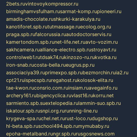
2bets.ru
vintovoykompressor.ru
birminghamvsfulham.ru
sarmat-komp.ru
pioneeri.ru
amadis-chocolate.ru
shkurki-karakulya.ru
kanotiforet.spb.ru
tutmassage.ru
ecolog.org.ru
praga.spb.ru
falcorussia.ru
autodoctorservis.ru
kamertondom.spb.ru
net-life.net.ru
avto-vozim.ru
sakhcamera.ru
alliance-electro.spb.ru
stroyavt.ru
controlweb1.ru
tdsak74.ru
kinzozo-ru.ru
kvotka.ru
iron-snab.ru
costa-bella.ru
eugrus.pp.ru
associaciya39.ru
primexpo.spb.ru
bezmorchin.ru
ia2.ru
cpt21.ru
ispecspb.ru
regahost.ru
kolosok-elita.ru
tae-kwon.ru
consrio.com.ru
insiam.ru
avegainfo.ru
archery161.ru
bigencyclica.ru
vlast16.ru
korru.net
sarmiento.spb.su
extelopedia.ru
lammin-suo.spb.ru
iskatour.spb.ru
snpi.org.ru
running-line.ru
krygeva-spa.ru
chel.net.ru
rust-loco.ru
dugshop.ru
hl-beta.spb.ru
school494.spb.ru
mymubaby.ru
epoha-metalband.ru
ngr.spb.ru
rusgosnews.com