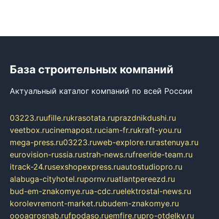
База строительных компаний
Актуальный каталог компаний по всей России
03223.ru
ufille.ru
krasotata.ru
prazdnikdushi.ru
veetbox.ru
cinemapost.ru
ciam-fr.ru
kraft-you.ru
mega-press.ru
03223.ru
web-explore.ru
rastenuya.ru
eurovision-russia.ru
strah-news.ru
freeride-team.ru
itrack-24.ru
sexshopexpress.ru
autostudiopro.ru
alabuga-cityhotel.ru
pornv.ru
atlantpereezd.ru
bud-em-znakomye.ru
a-cdc.ru
elektrostal-news.ru
korolevremont-market.ru
budem-znakomye.ru
oooagrosnab.ru
fpodaso.ru
emfire.ru
pro-otdelky.ru