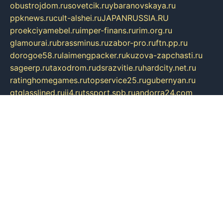
obustrojdom.ru
sovetcik.ru
ybaranovskaya.ru
ppknews.ru
cult-alshei.ru
JAPANRUSSIA.RU
proekciyamebel.ru
imper-finans.ru
rim.org.ru
glamourai.ru
brassminus.ru
zabor-pro.ru
ftn.pp.ru
dorogoe58.ru
laimengpacker.ru
kuzova-zapchasti.ru
sageerp.ru
taxodrom.ru
dsrazvitie.ru
hardcity.net.ru
ratinghomegames.ru
topservice25.ru
gubernyan.ru
gtglasslined.ru
ii4.ru
tssport.spb.ru
andorra24.com
blackwallstreet.ru
oboimos.ru
optim-doors.com.ru
ikuch.ru
nycr.org.ru
npa21.ru
vremya-ch.spb.ru
desert000.ru
ivtorgi.ru
ifiori.ru
catalog-statei.ru
dcv.org.ru
spetsmaster174.ru
ipkameryhiseeu.ru
dum26.ru
ruspol.spb.ru
fr-opendp.ru
kam-solnyshko.ru
cheyenne-arapaho.ru
sevzapmetal.spb.ru
ted-lapidus.spb.ru
parasite-eliminator.ru
sigma-complete.ru
modernworld.ru
dama-moda.ru
eholot-group.ru
sk-nvkz.ru
DRONGOLD.RU
democratia2.ru
i-farmer.ru
mass-sport.org