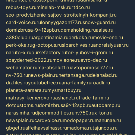
rebus-toys.ru
minelab-msk.ru
rtdco.ru
seo-prodvizhenie-sajtov-stroitelnyh-kompanij.ru
card-voice.ru
rulonnyygazon177.ru
snow-guard.ru
domizbrusa-9x12spb.ru
demaholding.ru
aalse.ru
a380club.ru
argentinamia.ru
perkoka.ru
movie-one.ru
perk-oka.ru
g-octopus.ru
sibarchives.ru
andreislyusar.ru
naruto-x.ru
pursefactory.ru
tor-lyubov-i-grom.ru
spayderhed-2022.ru
movieone.ru
evro-dez.ru
webamator.ru
ma-absolut1.ru
avtopomosch27.ru
nv-750.ru
news-plain.ru
nertansaga.ru
delanalad.ru
dizfiles.ru
youtubefree.ru
aria-family.ru
roadli.ru
planeta-samara.ru
mysmartbuy.ru
matrasy-kemerovo.ru
ashanet.ru
trade-farm.ru
dotcustoms.ru
domizbrusa9x12spb.ru
autodamp.ru
narasimha.ru
djcommodities.ru
nv750.ru
x-ton.ru
newsplain.ru
cardvoice.ru
modopaper.ru
manunae.ru
gbget.ru
alfeihavsalnassr.ru
madoma.ru
tajuncos.ru