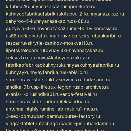
kitubeu2kuhnyanazakaz.ru
naperekate.ru
kuhnyaofabrikaufabrik.ru
kitubeu-2-kuhnyanazakaz.ru
xehyroo-5-kuhnyanazakaz.ru
cs-68.ru
guzywia-4-kuhnyanazakaz.ru
mir-tk.ru
vlknrussia.ru
cs68.ru
vladivostok-map.ru
video-seks.ru
bankaribi.ru
raszar.ru
vskrytie-zamkov-moskva113.ru
lipetsktelecom.ru
tovudyi4kuhnyanazakaz.ru
seksuzb.ru
guzywia4kuhnyanazakaz.ru
fabrikaofabrikaokuhny.ru
kuhnyaekuhnyaafabrika.ru
kuhnyaykuhnyayfabrika.ru
e-abis1c.ru
store-brawl-stars.ru
kts-services.ru
dark-sand.ru
sindika-01.ru
sp-life.ru
x-legion.ru
sib-archives.ru
e-abis-1-c.ru
sindika01.ru
venda-festival.ru
store-brawlstars.ru
dooraleksandria.ru
antenna-highly.ru
mine-lab-msk.ru
1-mus.ru
3-sex-porn.ru
ban-damn.ru
purse-factory.ru
viagra-tablet.ru
fasbags.ru
adler-jun.ru
bandamn.ru
fincontech.ru
3sexporn.ru
1mus.ru
darksand.ru