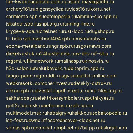
tae-kwon.ru
consrio.com.ru
insiam.ru
avegainfo.ru
archery161.ru
bigencyclica.ru
vlast16.ru
korru.net
sarmiento.spb.su
extelopedia.ru
lammin-suo.spb.ru
iskatour.spb.ru
snpi.org.ru
running-line.ru
krygeva-spa.ru
chel.net.ru
rust-loco.ru
dugshop.ru
hl-beta.spb.ru
school494.spb.ru
mymubaby.ru
epoha-metalband.ru
ngr.spb.ru
rusgosnews.com
dieselvostok.ru
24hostel.msk.ru
w-dev.ru
f-ship.ru
regsmi.ru
filmnetwork.ru
malinasp.ru
kinosvin.ru
h2o-salon.ru
malutkayork.ru
deltaprim.spb.ru
tango-perm.ru
gooddir.ru
sgv.su
multiki-online.com
webkrasotki.com
cherinvest.ru
detskiy-ostrov.ru
ankou.spb.ru
alvesta1.ru
pdf-creator.ru
nix-files.org.ru
sakhatoday.ru
elektrikersymboler.ru
sputnikyes.ru
golf2club.msk.ru
aeforums.ru
zallclub.ru
multimodal.msk.ru
habaigry.ru
haikko.ru
sobakopedia.ru
isz-fest.ru
ewnc.info
screensaver-clock.net.ru
volnav.spb.ru
comnat.ru
npf.net.ru
7bit.pp.ru
kalugatur.ru