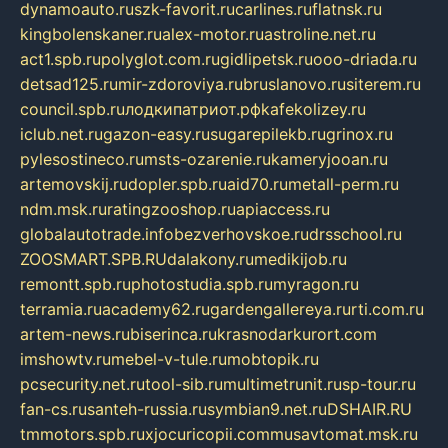
dynamoauto.ru
szk-favorit.ru
carlines.ru
flatnsk.ru
kingbolenskaner.ru
alex-motor.ru
astroline.net.ru
act1.spb.ru
polyglot.com.ru
gidlipetsk.ru
ooo-driada.ru
detsad125.ru
mir-zdoroviya.ru
bruslanovo.ru
siterem.ru
council.spb.ru
лодкипатриот.рф
kafekolizey.ru
iclub.net.ru
gazon-easy.ru
sugarepilekb.ru
grinox.ru
pylesostineco.ru
msts-ozarenie.ru
kameryjooan.ru
artemovskij.ru
dopler.spb.ru
aid70.ru
metall-perm.ru
ndm.msk.ru
ratingzooshop.ru
apiaccess.ru
globalautotrade.info
bezverhovskoe.ru
drsschool.ru
ZOOSMART.SPB.RU
dalakony.ru
medikijob.ru
remontt.spb.ru
photostudia.spb.ru
myragon.ru
terramia.ru
academy62.ru
gardengallereya.ru
rti.com.ru
artem-news.ru
biserinca.ru
krasnodarkurort.com
imshowtv.ru
mebel-v-tule.ru
mobtopik.ru
pcsecurity.net.ru
tool-sib.ru
multimetrunit.ru
sp-tour.ru
fan-cs.ru
santeh-russia.ru
symbian9.net.ru
DSHAIR.RU
tmmotors.spb.ru
xjocuricopii.com
musavtomat.msk.ru