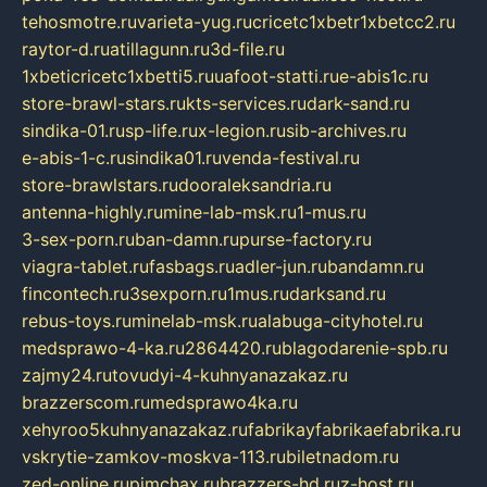
tehosmotre.ru
varieta-yug.ru
cricetc1xbetr1xbetcc2.ru
raytor-d.ru
atillagunn.ru
3d-file.ru
1xbeticricetc1xbetti5.ru
uafoot-statti.ru
e-abis1c.ru
store-brawl-stars.ru
kts-services.ru
dark-sand.ru
sindika-01.ru
sp-life.ru
x-legion.ru
sib-archives.ru
e-abis-1-c.ru
sindika01.ru
venda-festival.ru
store-brawlstars.ru
dooraleksandria.ru
antenna-highly.ru
mine-lab-msk.ru
1-mus.ru
3-sex-porn.ru
ban-damn.ru
purse-factory.ru
viagra-tablet.ru
fasbags.ru
adler-jun.ru
bandamn.ru
fincontech.ru
3sexporn.ru
1mus.ru
darksand.ru
rebus-toys.ru
minelab-msk.ru
alabuga-cityhotel.ru
medsprawo-4-ka.ru
2864420.ru
blagodarenie-spb.ru
zajmy24.ru
tovudyi-4-kuhnyanazakaz.ru
brazzerscom.ru
medsprawo4ka.ru
xehyroo5kuhnyanazakaz.ru
fabrikayfabrikaefabrika.ru
vskrytie-zamkov-moskva-113.ru
biletnadom.ru
zed-online.ru
pimchax.ru
brazzers-hd.ru
z-host.ru