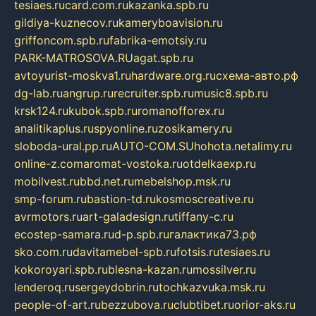
tesiaes.ru
card.com.ru
kazanka.spb.ru
gildiya-kuznecov.ru
kameryboavision.ru
griffoncom.spb.ru
fabrika-emotsiy.ru
PARK-MATROSOVA.RU
agat.spb.ru
avtoyurist-moskva1.ru
hardware.org.ru
схема-авто.рф
dg-lab.ru
angrup.ru
recruiter.spb.ru
music8.spb.ru
krsk124.ru
kubok.spb.ru
romanofforex.ru
analitikaplus.ru
spyonline.ru
zosikamery.ru
sloboda-ural.pp.ru
AUTO-COM.SU
hohota.net
alimy.ru
online-z.com
aromat-vostoka.ru
otdelkaexp.ru
mobilvest.ru
bbd.net.ru
mebelshop.msk.ru
smp-forum.ru
bastion-td.ru
kosmoscreative.ru
avrmotors.ru
art-galadesign.ru
tiffany-c.ru
ecostep-samara.ru
d-p.spb.ru
галактика73.рф
sko.com.ru
davitamebel-spb.ru
fotsis.ru
tesiaes.ru
kokoroyari.spb.ru
blesna-kazan.ru
mossilver.ru
lenderoq.ru
sergeydobrin.ru
tochkazvuka.msk.ru
people-of-art.ru
bezzubova.ru
clubtibet.ru
orior-aks.ru