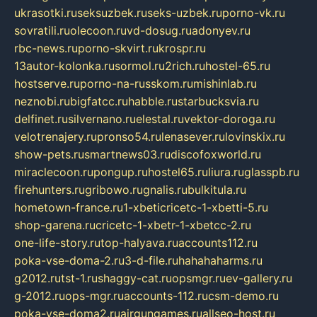
ukrasotki.ru
seksuzbek.ru
seks-uzbek.ru
porno-vk.ru
sovratili.ru
olecoon.ru
vd-dosug.ru
adonyev.ru
rbc-news.ru
porno-skvirt.ru
krospr.ru
13autor-kolonka.ru
sormol.ru
2rich.ru
hostel-65.ru
hostserve.ru
porno-na-russkom.ru
mishinlab.ru
neznobi.ru
bigfatcc.ru
habble.ru
starbucksvia.ru
delfinet.ru
silvernano.ru
elestal.ru
vektor-doroga.ru
velotrenajery.ru
pronso54.ru
lenasever.ru
lovinskix.ru
show-pets.ru
smartnews03.ru
discofoxworld.ru
miraclecoon.ru
pongup.ru
hostel65.ru
liura.ru
glasspb.ru
firehunters.ru
gribowo.ru
gnalis.ru
bulkitula.ru
hometown-france.ru
1-xbeticricetc-1-xbetti-5.ru
shop-garena.ru
cricetc-1-xbetr-1-xbetcc-2.ru
one-life-story.ru
top-halyava.ru
accounts112.ru
poka-vse-doma-2.ru
3-d-file.ru
hahahaharms.ru
g2012.ru
tst-1.ru
shaggy-cat.ru
opsmgr.ru
ev-gallery.ru
g-2012.ru
ops-mgr.ru
accounts-112.ru
csm-demo.ru
poka-vse-doma2.ru
airgungames.ru
allseo-host.ru