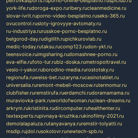
petrovkasports.ru
porno-online-besplatno.ru
splclub.ru
york-life.ru
doroga-expo.ru
ribery.ru
cleanmedicine.ru
slovar-ivrit.ru
porno-video-besplatno.ru
seks-365.ru
ovucontrol.ru
sloty-igrovyye-avtomaty.ru
ru-industriya.ru
russkoe-porno-besplatno.ru
belgorod-day.ru
digilith.ru
pichkurovlab.ru
medic-today.ru
taksu.ru
comp123.ru
don-ykt.ru
teensvoice.ru
imgsharing.ru
domashnee-porno.ru
eva-elfie.ru
foto-tur.ru
biz-doska.ru
metropoltravel.ru
veslo-i-yakor.ru
borodino-media.ru
rostotsky.ru
regionufa.ru
weiss-bet.ru
zaryna.ru
casinotablet.ru
universalia.ru
remont-mebeli-moscow.ru
termomur.ru
clubfisher.ru
remstirufa.ru
erdamchi.ru
doramamama.ru
muraviovka-park.ru
worldofwoman.ru
clean-dreams.ru
arkrym.ru
kristinita.ru
dircomputer.ru
healthenter.ru
textexperts.ru
pivnaya-kruzhka.ru
kinofilmy-2021.ru
demolalapaluza.ru
tanyavanya.ru
remstir-tolyatti.ru
msdip.ru
jdol.ru
sokolovr.ru
newtech-spb.ru