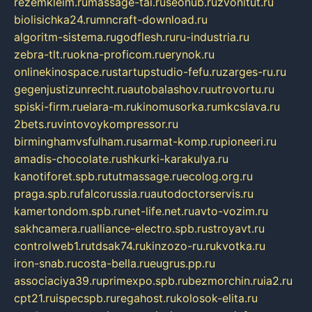
rezemkleim.ru
massage-tai.ru
seonub.ru
zvonitut.ru
biolisichka24.ru
mncraft-download.ru
algoritm-sistema.ru
godflesh.ru
ru-industria.ru
zebra-tlt.ru
okna-proficom.ru
erynok.ru
onlinekinospace.ru
startupstudio-fefu.ru
zarges-ru.ru
gegenjustizunrecht.ru
autobalashov.ru
utrovortu.ru
spiski-firm.ru
elara-m.ru
kinomusorka.ru
mkcslava.ru
2bets.ru
vintovoykompressor.ru
birminghamvsfulham.ru
sarmat-komp.ru
pioneeri.ru
amadis-chocolate.ru
shkurki-karakulya.ru
kanotiforet.spb.ru
tutmassage.ru
ecolog.org.ru
praga.spb.ru
falcorussia.ru
autodoctorservis.ru
kamertondom.spb.ru
net-life.net.ru
avto-vozim.ru
sakhcamera.ru
alliance-electro.spb.ru
stroyavt.ru
controlweb1.ru
tdsak74.ru
kinzozo-ru.ru
kvotka.ru
iron-snab.ru
costa-bella.ru
eugrus.pp.ru
associaciya39.ru
primexpo.spb.ru
bezmorchin.ru
ia2.ru
cpt21.ru
ispecspb.ru
regahost.ru
kolosok-elita.ru