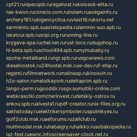
cpt21.ru
ispecspb.ru
regahost.ru
kolosok-elita.ru
tae-kwon.ru
consrio.com.ru
insiam.ru
avegainfo.ru
archery161.ru
bigencyclica.ru
vlast16.ru
korru.net
sarmiento.spb.su
extelopedia.ru
lammin-suo.spb.ru
iskatour.spb.ru
snpi.org.ru
running-line.ru
krygeva-spa.ru
chel.net.ru
rust-loco.ru
dugshop.ru
hl-beta.spb.ru
school494.spb.ru
mymubaby.ru
epoha-metalband.ru
ngr.spb.ru
rusgosnews.com
dieselvostok.ru
24hostel.msk.ru
w-dev.ru
f-ship.ru
regsmi.ru
filmnetwork.ru
malinasp.ru
kinosvin.ru
h2o-salon.ru
malutkayork.ru
deltaprim.spb.ru
tango-perm.ru
gooddir.ru
sgv.su
multiki-online.com
webkrasotki.com
cherinvest.ru
detskiy-ostrov.ru
ankou.spb.ru
alvesta1.ru
pdf-creator.ru
nix-files.org.ru
sakhatoday.ru
elektrikersymboler.ru
sputnikyes.ru
golf2club.msk.ru
aeforums.ru
zallclub.ru
multimodal.msk.ru
habaigry.ru
haikko.ru
sobakopedia.ru
isz-fest.ru
ewnc.info
screensaver-clock.net.ru