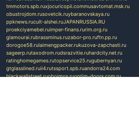
tmmotors.spb.ru
xjocuricopii.com
musavtomat.msk.ru
obustrojdom.ru
sovetcik.ru
ybaranovskaya.ru
ppknews.ru
cult-alshei.ru
JAPANRUSSIA.RU
proekciyamebel.ru
imper-finans.ru
rim.org.ru
glamourai.ru
brassminus.ru
zabor-pro.ru
ftn.pp.ru
dorogoe58.ru
laimengpacker.ru
kuzova-zapchasti.ru
sageerp.ru
taxodrom.ru
dsrazvitie.ru
hardcity.net.ru
ratinghomegames.ru
topservice25.ru
gubernyan.ru
gtglasslined.ru
ii4.ru
tssport.spb.ru
andorra24.com
blackwallstreet.ru
oboimos.ru
optim-doors.com.ru
ikuch.ru
nycr.org.ru
npa21.ru
vremya-ch.spb.ru
desert000.ru
ivtorgi.ru
ifiori.ru
catalog-statei.ru
dcv.org.ru
spetsmaster174.ru
ipkameryhiseeu.ru
dum26.ru
ruspol.spb.ru
fr-opendp.ru
kam-solnyshko.ru
cheyenne-arapaho.ru
sevzapmetal.spb.ru
ted-lapidus.spb.ru
parasite-eliminator.ru
sigma-complete.ru
modernworld.ru
dama-moda.ru
eholot-group.ru
sk-nvkz.ru
DRONGOLD.RU