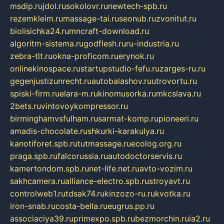
msdip.ru
jdol.ru
sokolovr.ru
newtech-spb.ru
rezemkleim.ru
massage-tai.ru
seonub.ru
zvonitut.ru
biolisichka24.ru
mncraft-download.ru
algoritm-sistema.ru
godflesh.ru
ru-industria.ru
zebra-tlt.ru
okna-proficom.ru
erynok.ru
onlinekinospace.ru
startupstudio-fefu.ru
zarges-ru.ru
gegenjustizunrecht.ru
autobalashov.ru
utrovortu.ru
spiski-firm.ru
elara-m.ru
kinomusorka.ru
mkcslava.ru
2bets.ru
vintovoykompressor.ru
birminghamvsfulham.ru
sarmat-komp.ru
pioneeri.ru
amadis-chocolate.ru
shkurki-karakulya.ru
kanotiforet.spb.ru
tutmassage.ru
ecolog.org.ru
praga.spb.ru
falcorussia.ru
autodoctorservis.ru
kamertondom.spb.ru
net-life.net.ru
avto-vozim.ru
sakhcamera.ru
alliance-electro.spb.ru
stroyavt.ru
controlweb1.ru
tdsak74.ru
kinzozo-ru.ru
kvotka.ru
iron-snab.ru
costa-bella.ru
eugrus.pp.ru
associaciya39.ru
primexpo.spb.ru
bezmorchin.ru
ia2.ru