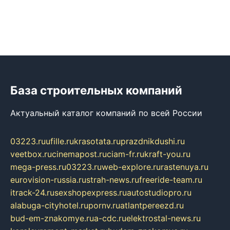
База строительных компаний
Актуальный каталог компаний по всей России
03223.ru
ufille.ru
krasotata.ru
prazdnikdushi.ru
veetbox.ru
cinemapost.ru
ciam-fr.ru
kraft-you.ru
mega-press.ru
03223.ru
web-explore.ru
rastenuya.ru
eurovision-russia.ru
strah-news.ru
freeride-team.ru
itrack-24.ru
sexshopexpress.ru
autostudiopro.ru
alabuga-cityhotel.ru
pornv.ru
atlantpereezd.ru
bud-em-znakomye.ru
a-cdc.ru
elektrostal-news.ru