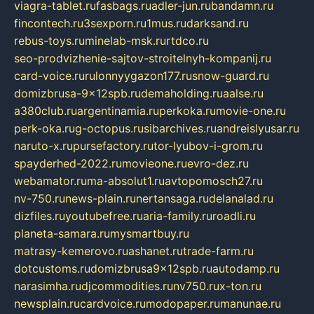
viagra-tablet.ru
fasbags.ru
adler-jun.ru
bandamn.ru
fincontech.ru
3sexporn.ru
1mus.ru
darksand.ru
rebus-toys.ru
minelab-msk.ru
rtdco.ru
seo-prodvizhenie-sajtov-stroitelnyh-kompanij.ru
card-voice.ru
rulonnyygazon177.ru
snow-guard.ru
domizbrusa-9x12spb.ru
demaholding.ru
aalse.ru
a380club.ru
argentinamia.ru
perkoka.ru
movie-one.ru
perk-oka.ru
g-octopus.ru
sibarchives.ru
andreislyusar.ru
naruto-x.ru
pursefactory.ru
tor-lyubov-i-grom.ru
spayderhed-2022.ru
movieone.ru
evro-dez.ru
webamator.ru
ma-absolut1.ru
avtopomosch27.ru
nv-750.ru
news-plain.ru
nertansaga.ru
delanalad.ru
dizfiles.ru
youtubefree.ru
aria-family.ru
roadli.ru
planeta-samara.ru
mysmartbuy.ru
matrasy-kemerovo.ru
ashanet.ru
trade-farm.ru
dotcustoms.ru
domizbrusa9x12spb.ru
autodamp.ru
narasimha.ru
djcommodities.ru
nv750.ru
x-ton.ru
newsplain.ru
cardvoice.ru
modopaper.ru
manunae.ru