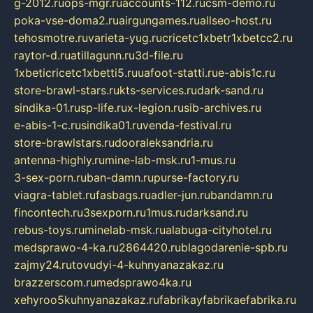
g-2012.ru
ops-mgr.ru
accounts-112.ru
csm-demo.ru
poka-vse-doma2.ru
airgungames.ru
allseo-host.ru
tehosmotre.ru
varieta-yug.ru
cricetc1xbetr1xbetcc2.ru
raytor-d.ru
atillagunn.ru
3d-file.ru
1xbeticricetc1xbetti5.ru
uafoot-statti.ru
e-abis1c.ru
store-brawl-stars.ru
kts-services.ru
dark-sand.ru
sindika-01.ru
sp-life.ru
x-legion.ru
sib-archives.ru
e-abis-1-c.ru
sindika01.ru
venda-festival.ru
store-brawlstars.ru
dooraleksandria.ru
antenna-highly.ru
mine-lab-msk.ru
1-mus.ru
3-sex-porn.ru
ban-damn.ru
purse-factory.ru
viagra-tablet.ru
fasbags.ru
adler-jun.ru
bandamn.ru
fincontech.ru
3sexporn.ru
1mus.ru
darksand.ru
rebus-toys.ru
minelab-msk.ru
alabuga-cityhotel.ru
medsprawo-4-ka.ru
2864420.ru
blagodarenie-spb.ru
zajmy24.ru
tovudyi-4-kuhnyanazakaz.ru
brazzerscom.ru
medsprawo4ka.ru
xehyroo5kuhnyanazakaz.ru
fabrikayfabrikaefabrika.ru