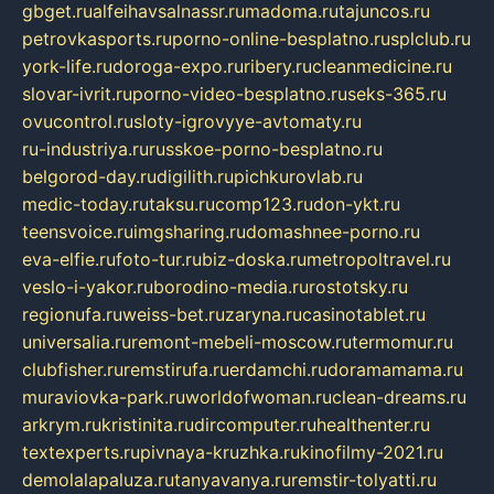
gbget.ru
alfeihavsalnassr.ru
madoma.ru
tajuncos.ru
petrovkasports.ru
porno-online-besplatno.ru
splclub.ru
york-life.ru
doroga-expo.ru
ribery.ru
cleanmedicine.ru
slovar-ivrit.ru
porno-video-besplatno.ru
seks-365.ru
ovucontrol.ru
sloty-igrovyye-avtomaty.ru
ru-industriya.ru
russkoe-porno-besplatno.ru
belgorod-day.ru
digilith.ru
pichkurovlab.ru
medic-today.ru
taksu.ru
comp123.ru
don-ykt.ru
teensvoice.ru
imgsharing.ru
domashnee-porno.ru
eva-elfie.ru
foto-tur.ru
biz-doska.ru
metropoltravel.ru
veslo-i-yakor.ru
borodino-media.ru
rostotsky.ru
regionufa.ru
weiss-bet.ru
zaryna.ru
casinotablet.ru
universalia.ru
remont-mebeli-moscow.ru
termomur.ru
clubfisher.ru
remstirufa.ru
erdamchi.ru
doramamama.ru
muraviovka-park.ru
worldofwoman.ru
clean-dreams.ru
arkrym.ru
kristinita.ru
dircomputer.ru
healthenter.ru
textexperts.ru
pivnaya-kruzhka.ru
kinofilmy-2021.ru
demolalapaluza.ru
tanyavanya.ru
remstir-tolyatti.ru