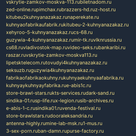
vskrytie-zamkov-moskva-113.ru
biletnadom.ru
zed-online.ru
pimchax.ru
brazzers-hd.ru
z-host.ru
kitubeu2kuhnyanazakaz.ru
naperekate.ru
kuhnyaofabrikaufabrik.ru
kitubeu-2-kuhnyanazakaz.ru
xehyroo-5-kuhnyanazakaz.ru
cs-68.ru
guzywia-4-kuhnyanazakaz.ru
mir-tk.ru
vlknrussia.ru
cs68.ru
vladivostok-map.ru
video-seks.ru
bankaribi.ru
raszar.ru
vskrytie-zamkov-moskva113.ru
lipetsktelecom.ru
tovudyi4kuhnyanazakaz.ru
seksuzb.ru
guzywia4kuhnyanazakaz.ru
fabrikaofabrikaokuhny.ru
kuhnyaekuhnyaafabrika.ru
kuhnyaykuhnyayfabrika.ru
e-abis1c.ru
store-brawl-stars.ru
kts-services.ru
dark-sand.ru
sindika-01.ru
sp-life.ru
x-legion.ru
sib-archives.ru
e-abis-1-c.ru
sindika01.ru
venda-festival.ru
store-brawlstars.ru
dooraleksandria.ru
antenna-highly.ru
mine-lab-msk.ru
1-mus.ru
3-sex-porn.ru
ban-damn.ru
purse-factory.ru