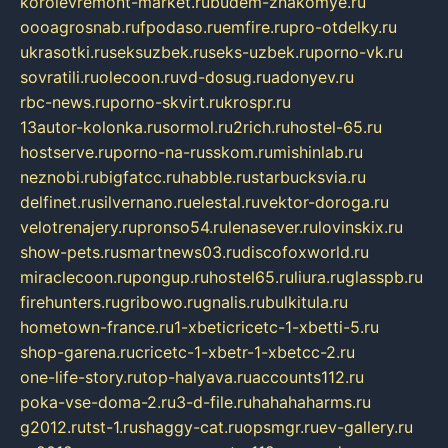
korolevremont-market.ru
budem-znakomye.ru
oooagrosnab.ru
fpodaso.ru
emfire.ru
pro-otdelky.ru
ukrasotki.ru
seksuzbek.ru
seks-uzbek.ru
porno-vk.ru
sovratili.ru
olecoon.ru
vd-dosug.ru
adonyev.ru
rbc-news.ru
porno-skvirt.ru
krospr.ru
13autor-kolonka.ru
sormol.ru
2rich.ru
hostel-65.ru
hostserve.ru
porno-na-russkom.ru
mishinlab.ru
neznobi.ru
bigfatcc.ru
habble.ru
starbucksvia.ru
delfinet.ru
silvernano.ru
elestal.ru
vektor-doroga.ru
velotrenajery.ru
pronso54.ru
lenasever.ru
lovinskix.ru
show-pets.ru
smartnews03.ru
discofoxworld.ru
miraclecoon.ru
pongup.ru
hostel65.ru
liura.ru
glasspb.ru
firehunters.ru
gribowo.ru
gnalis.ru
bulkitula.ru
hometown-france.ru
1-xbeticricetc-1-xbetti-5.ru
shop-garena.ru
cricetc-1-xbetr-1-xbetcc-2.ru
one-life-story.ru
top-halyava.ru
accounts112.ru
poka-vse-doma-2.ru
3-d-file.ru
hahahaharms.ru
g2012.ru
tst-1.ru
shaggy-cat.ru
opsmgr.ru
ev-gallery.ru