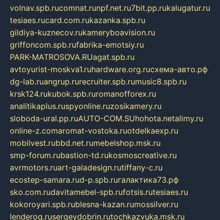
volnav.spb.ru
comnat.ru
npf.net.ru
7bit.pp.ru
kalugatur.ru
tesiaes.ru
card.com.ru
kazanka.spb.ru
gildiya-kuznecov.ru
kameryboavision.ru
griffoncom.spb.ru
fabrika-emotsiy.ru
PARK-MATROSOVA.RU
agat.spb.ru
avtoyurist-moskva1.ru
hardware.org.ru
схема-авто.рф
dg-lab.ru
angrup.ru
recruiter.spb.ru
music8.spb.ru
krsk124.ru
kubok.spb.ru
romanofforex.ru
analitikaplus.ru
spyonline.ru
zosikamery.ru
sloboda-ural.pp.ru
AUTO-COM.SU
hohota.net
alimy.ru
online-z.com
aromat-vostoka.ru
otdelkaexp.ru
mobilvest.ru
bbd.net.ru
mebelshop.msk.ru
smp-forum.ru
bastion-td.ru
kosmoscreative.ru
avrmotors.ru
art-galadesign.ru
tiffany-c.ru
ecostep-samara.ru
d-p.spb.ru
галактика73.рф
sko.com.ru
davitamebel-spb.ru
fotsis.ru
tesiaes.ru
kokoroyari.spb.ru
blesna-kazan.ru
mossilver.ru
lenderoq.ru
sergeydobrin.ru
tochkazvuka.msk.ru