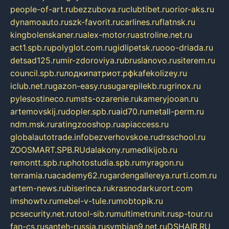
people-of-art.ru
bezzubova.ru
clubtibet.ru
orior-aks.ru
dynamoauto.ru
szk-favorit.ru
carlines.ru
flatnsk.ru
kingbolenskaner.ru
alex-motor.ru
astroline.net.ru
act1.spb.ru
polyglot.com.ru
gidlipetsk.ru
ooo-driada.ru
detsad125.ru
mir-zdoroviya.ru
bruslanovo.ru
siterem.ru
council.spb.ru
лодкипатриот.рф
kafekolizey.ru
iclub.net.ru
gazon-easy.ru
sugarepilekb.ru
grinox.ru
pylesostineco.ru
msts-ozarenie.ru
kameryjooan.ru
artemovskij.ru
dopler.spb.ru
aid70.ru
metall-perm.ru
ndm.msk.ru
ratingzooshop.ru
apiaccess.ru
globalautotrade.info
bezverhovskoe.ru
drsschool.ru
ZOOSMART.SPB.RU
dalakony.ru
medikijob.ru
remontt.spb.ru
photostudia.spb.ru
myragon.ru
terramia.ru
academy62.ru
gardengallereya.ru
rti.com.ru
artem-news.ru
biserinca.ru
krasnodarkurort.com
imshowtv.ru
mebel-v-tule.ru
mobtopik.ru
pcsecurity.net.ru
tool-sib.ru
multimetrunit.ru
sp-tour.ru
fan-cs.ru
santeh-russia.ru
symbian9.net.ru
DSHAIR.RU