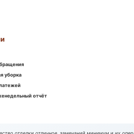
ми
обращения
ая уборка
платежей
женедельный отчёт
чество отделки отличное, замечаний минимум и их опер