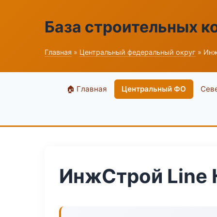
База строительных к
Главная
»
Центральный федеральный округ
» Инж
🏠 Главная
Центральный ФО
Сев
ИнжСтрой Line