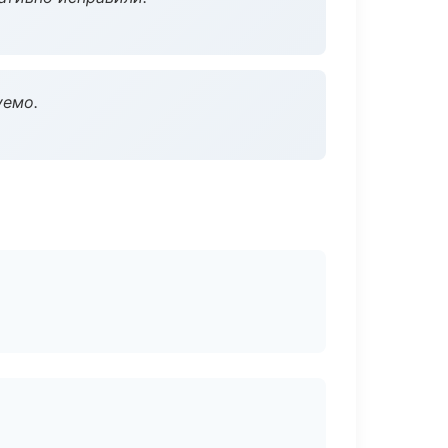
уемо.