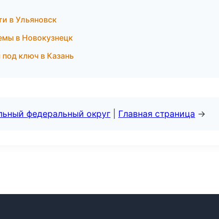
и в Ульяновск
емы в Новокузнецк
 под ключ в Казань
альный федеральный округ
|
Главная страница
→