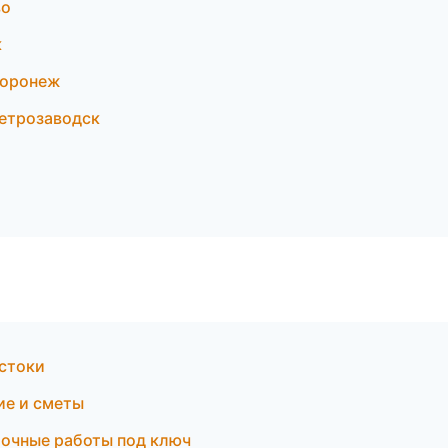
во
к
Воронеж
етрозаводск
стоки
е и сметы
очные работы под ключ