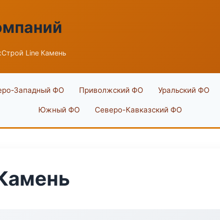
омпаний
Строй Line Камень
еро-Западный ФО
Приволжский ФО
Уральский ФО
Южный ФО
Северо-Кавказский ФО
 Камень