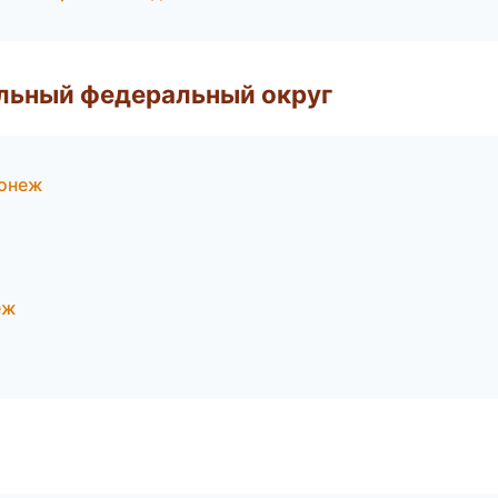
альный федеральный округ
ронеж
еж