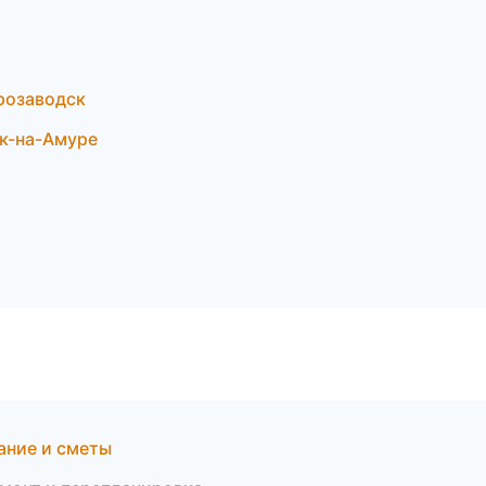
розаводск
к-на-Амуре
ание и сметы