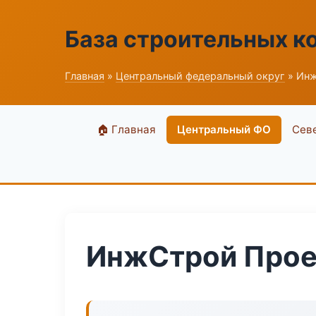
База строительных к
Главная
»
Центральный федеральный округ
» Инж
🏠 Главная
Центральный ФО
Сев
ИнжСтрой Прое