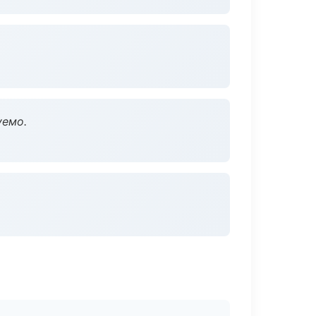
уемо.