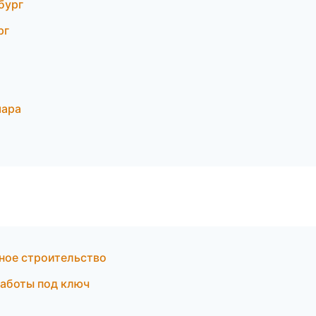
бург
рг
мара
ное строительство
работы под ключ
и