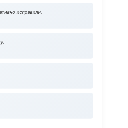
ативно исправили.
у.