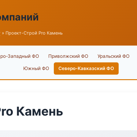
омпаний
г
» Проект-Строй Pro Камень
ро-Западный ФО
Приволжский ФО
Уральский ФО
Южный ФО
Северо-Кавказский ФО
ro Камень