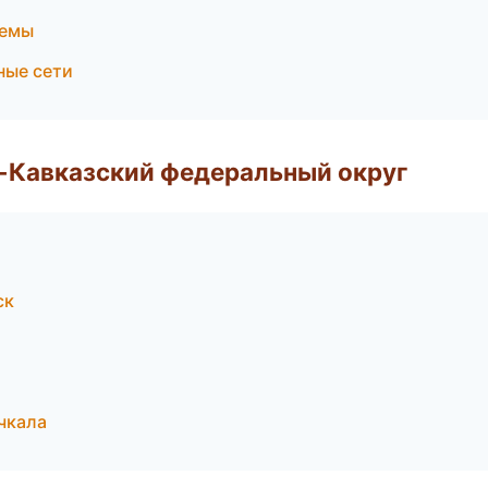
темы
ные сети
о-Кавказский федеральный округ
ск
чкала