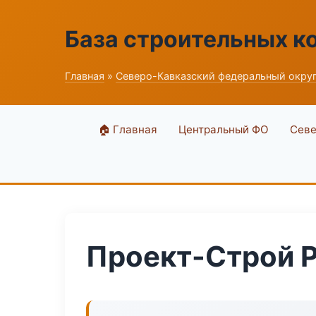
База строительных к
Главная
»
Северо-Кавказский федеральный окру
🏠 Главная
Центральный ФО
Севе
Проект-Строй P