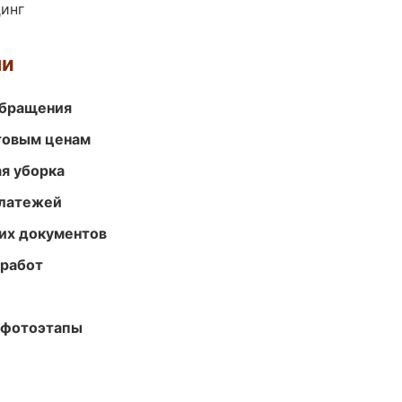
динг
ми
обращения
птовым ценам
ая уборка
платежей
их документов
 работ
 фотоэтапы