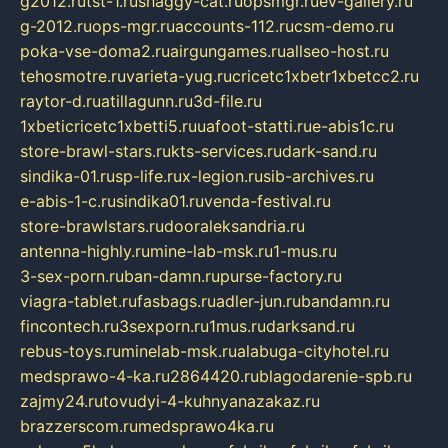
g2012.ru
tst-1.ru
shaggy-cat.ru
opsmgr.ru
ev-gallery.ru
g-2012.ru
ops-mgr.ru
accounts-112.ru
csm-demo.ru
poka-vse-doma2.ru
airgungames.ru
allseo-host.ru
tehosmotre.ru
varieta-yug.ru
cricetc1xbetr1xbetcc2.ru
raytor-d.ru
atillagunn.ru
3d-file.ru
1xbeticricetc1xbetti5.ru
uafoot-statti.ru
e-abis1c.ru
store-brawl-stars.ru
kts-services.ru
dark-sand.ru
sindika-01.ru
sp-life.ru
x-legion.ru
sib-archives.ru
e-abis-1-c.ru
sindika01.ru
venda-festival.ru
store-brawlstars.ru
dooraleksandria.ru
antenna-highly.ru
mine-lab-msk.ru
1-mus.ru
3-sex-porn.ru
ban-damn.ru
purse-factory.ru
viagra-tablet.ru
fasbags.ru
adler-jun.ru
bandamn.ru
fincontech.ru
3sexporn.ru
1mus.ru
darksand.ru
rebus-toys.ru
minelab-msk.ru
alabuga-cityhotel.ru
medsprawo-4-ka.ru
2864420.ru
blagodarenie-spb.ru
zajmy24.ru
tovudyi-4-kuhnyanazakaz.ru
brazzerscom.ru
medsprawo4ka.ru