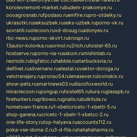
korolevremont-market.ru
budem-znakomye.ru
oooagrosnab.ru
fpodaso.ru
emfire.ru
pro-otdelky.ru
ukrasotki.ru
seksuzbek.ru
seks-uzbek.ru
porno-vk.ru
sovratili.ru
olecoon.ru
vd-dosug.ru
adonyev.ru
rbc-news.ru
porno-skvirt.ru
krospr.ru
13autor-kolonka.ru
sormol.ru
2rich.ru
hostel-65.ru
hostserve.ru
porno-na-russkom.ru
mishinlab.ru
neznobi.ru
bigfatcc.ru
habble.ru
starbucksvia.ru
delfinet.ru
silvernano.ru
elestal.ru
vektor-doroga.ru
velotrenajery.ru
pronso54.ru
lenasever.ru
lovinskix.ru
show-pets.ru
smartnews03.ru
discofoxworld.ru
miraclecoon.ru
pongup.ru
hostel65.ru
liura.ru
glasspb.ru
firehunters.ru
gribowo.ru
gnalis.ru
bulkitula.ru
hometown-france.ru
1-xbeticricetc-1-xbetti-5.ru
shop-garena.ru
cricetc-1-xbetr-1-xbetcc-2.ru
one-life-story.ru
top-halyava.ru
accounts112.ru
poka-vse-doma-2.ru
3-d-file.ru
hahahaharms.ru