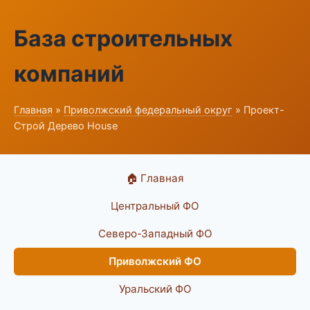
База строительных
компаний
Главная
»
Приволжский федеральный округ
» Проект-
Строй Дерево House
🏠 Главная
Центральный ФО
Северо-Западный ФО
Приволжский ФО
Уральский ФО