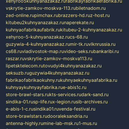
xehyroo5kuhnyanazakaz.ru
fabrikayfabrikaefabrika.ru
vskrytie-zamkov-moskva-113.ru
biletnadom.ru
zed-online.ru
pimchax.ru
brazzers-hd.ru
z-host.ru
kitubeu2kuhnyanazakaz.ru
naperekate.ru
kuhnyaofabrikaufabrik.ru
kitubeu-2-kuhnyanazakaz.ru
xehyroo-5-kuhnyanazakaz.ru
cs-68.ru
guzywia-4-kuhnyanazakaz.ru
mir-tk.ru
vlknrussia.ru
cs68.ru
vladivostok-map.ru
video-seks.ru
bankaribi.ru
raszar.ru
vskrytie-zamkov-moskva113.ru
lipetsktelecom.ru
tovudyi4kuhnyanazakaz.ru
seksuzb.ru
guzywia4kuhnyanazakaz.ru
fabrikaofabrikaokuhny.ru
kuhnyaekuhnyaafabrika.ru
kuhnyaykuhnyayfabrika.ru
e-abis1c.ru
store-brawl-stars.ru
kts-services.ru
dark-sand.ru
sindika-01.ru
sp-life.ru
x-legion.ru
sib-archives.ru
e-abis-1-c.ru
sindika01.ru
venda-festival.ru
store-brawlstars.ru
dooraleksandria.ru
antenna-highly.ru
mine-lab-msk.ru
1-mus.ru