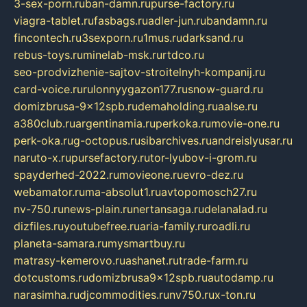
3-sex-porn.ru
ban-damn.ru
purse-factory.ru
viagra-tablet.ru
fasbags.ru
adler-jun.ru
bandamn.ru
fincontech.ru
3sexporn.ru
1mus.ru
darksand.ru
rebus-toys.ru
minelab-msk.ru
rtdco.ru
seo-prodvizhenie-sajtov-stroitelnyh-kompanij.ru
card-voice.ru
rulonnyygazon177.ru
snow-guard.ru
domizbrusa-9x12spb.ru
demaholding.ru
aalse.ru
a380club.ru
argentinamia.ru
perkoka.ru
movie-one.ru
perk-oka.ru
g-octopus.ru
sibarchives.ru
andreislyusar.ru
naruto-x.ru
pursefactory.ru
tor-lyubov-i-grom.ru
spayderhed-2022.ru
movieone.ru
evro-dez.ru
webamator.ru
ma-absolut1.ru
avtopomosch27.ru
nv-750.ru
news-plain.ru
nertansaga.ru
delanalad.ru
dizfiles.ru
youtubefree.ru
aria-family.ru
roadli.ru
planeta-samara.ru
mysmartbuy.ru
matrasy-kemerovo.ru
ashanet.ru
trade-farm.ru
dotcustoms.ru
domizbrusa9x12spb.ru
autodamp.ru
narasimha.ru
djcommodities.ru
nv750.ru
x-ton.ru