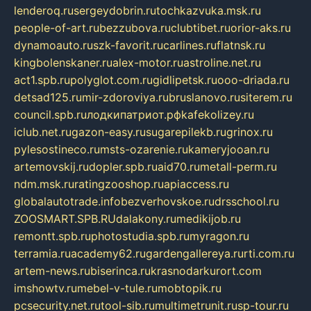
lenderoq.ru
sergeydobrin.ru
tochkazvuka.msk.ru
people-of-art.ru
bezzubova.ru
clubtibet.ru
orior-aks.ru
dynamoauto.ru
szk-favorit.ru
carlines.ru
flatnsk.ru
kingbolenskaner.ru
alex-motor.ru
astroline.net.ru
act1.spb.ru
polyglot.com.ru
gidlipetsk.ru
ooo-driada.ru
detsad125.ru
mir-zdoroviya.ru
bruslanovo.ru
siterem.ru
council.spb.ru
лодкипатриот.рф
kafekolizey.ru
iclub.net.ru
gazon-easy.ru
sugarepilekb.ru
grinox.ru
pylesostineco.ru
msts-ozarenie.ru
kameryjooan.ru
artemovskij.ru
dopler.spb.ru
aid70.ru
metall-perm.ru
ndm.msk.ru
ratingzooshop.ru
apiaccess.ru
globalautotrade.info
bezverhovskoe.ru
drsschool.ru
ZOOSMART.SPB.RU
dalakony.ru
medikijob.ru
remontt.spb.ru
photostudia.spb.ru
myragon.ru
terramia.ru
academy62.ru
gardengallereya.ru
rti.com.ru
artem-news.ru
biserinca.ru
krasnodarkurort.com
imshowtv.ru
mebel-v-tule.ru
mobtopik.ru
pcsecurity.net.ru
tool-sib.ru
multimetrunit.ru
sp-tour.ru