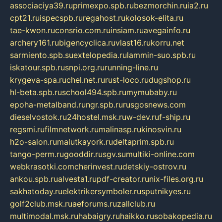
associaciya39.ru
primexpo.spb.ru
bezmorchin.ru
ia2.ru
cpt21.ru
ispecspb.ru
regahost.ru
kolosok-elita.ru
tae-kwon.ru
consrio.com.ru
insiam.ru
avegainfo.ru
archery161.ru
bigencyclica.ru
vlast16.ru
korru.net
sarmiento.spb.su
extelopedia.ru
lammin-suo.spb.ru
iskatour.spb.ru
snpi.org.ru
running-line.ru
krygeva-spa.ru
chel.net.ru
rust-loco.ru
dugshop.ru
hl-beta.spb.ru
school494.spb.ru
mymubaby.ru
epoha-metalband.ru
ngr.spb.ru
rusgosnews.com
dieselvostok.ru
24hostel.msk.ru
w-dev.ru
f-ship.ru
regsmi.ru
filmnetwork.ru
malinasp.ru
kinosvin.ru
h2o-salon.ru
malutkayork.ru
deltaprim.spb.ru
tango-perm.ru
gooddir.ru
sgv.su
multiki-online.com
webkrasotki.com
cherinvest.ru
detskiy-ostrov.ru
ankou.spb.ru
alvesta1.ru
pdf-creator.ru
nix-files.org.ru
sakhatoday.ru
elektrikersymboler.ru
sputnikyes.ru
golf2club.msk.ru
aeforums.ru
zallclub.ru
multimodal.msk.ru
habaigry.ru
haikko.ru
sobakopedia.ru