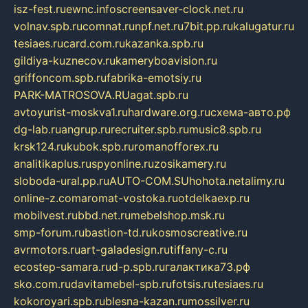
isz-fest.ru
ewnc.info
screensaver-clock.net.ru
volnav.spb.ru
comnat.ru
npf.net.ru
7bit.pp.ru
kalugatur.ru
tesiaes.ru
card.com.ru
kazanka.spb.ru
gildiya-kuznecov.ru
kameryboavision.ru
griffoncom.spb.ru
fabrika-emotsiy.ru
PARK-MATROSOVA.RU
agat.spb.ru
avtoyurist-moskva1.ru
hardware.org.ru
схема-авто.рф
dg-lab.ru
angrup.ru
recruiter.spb.ru
music8.spb.ru
krsk124.ru
kubok.spb.ru
romanofforex.ru
analitikaplus.ru
spyonline.ru
zosikamery.ru
sloboda-ural.pp.ru
AUTO-COM.SU
hohota.net
alimy.ru
online-z.com
aromat-vostoka.ru
otdelkaexp.ru
mobilvest.ru
bbd.net.ru
mebelshop.msk.ru
smp-forum.ru
bastion-td.ru
kosmoscreative.ru
avrmotors.ru
art-galadesign.ru
tiffany-c.ru
ecostep-samara.ru
d-p.spb.ru
галактика73.рф
sko.com.ru
davitamebel-spb.ru
fotsis.ru
tesiaes.ru
kokoroyari.spb.ru
blesna-kazan.ru
mossilver.ru