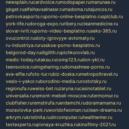
newsplain.ru
cardvoice.ru
modopaper.ru
manunae.ru
gbget.ru
alfeihavsalnassr.ru
madoma.ru
tajuncos.ru
petrovkasports.ru
porno-online-besplatno.ru
splclub.ru
york-life.ru
doroga-expo.ru
ribery.ru
cleanmedicine.ru
slovar-ivrit.ru
porno-video-besplatno.ru
seks-365.ru
ovucontrol.ru
sloty-igrovyye-avtomaty.ru
ru-industriya.ru
russkoe-porno-besplatno.ru
belgorod-day.ru
digilith.ru
pichkurovlab.ru
medic-today.ru
taksu.ru
comp123.ru
don-ykt.ru
teensvoice.ru
imgsharing.ru
domashnee-porno.ru
eva-elfie.ru
foto-tur.ru
biz-doska.ru
metropoltravel.ru
veslo-i-yakor.ru
borodino-media.ru
rostotsky.ru
regionufa.ru
weiss-bet.ru
zaryna.ru
casinotablet.ru
universalia.ru
remont-mebeli-moscow.ru
termomur.ru
clubfisher.ru
remstirufa.ru
erdamchi.ru
doramamama.ru
muraviovka-park.ru
worldofwoman.ru
clean-dreams.ru
arkrym.ru
kristinita.ru
dircomputer.ru
healthenter.ru
textexperts.ru
pivnaya-kruzhka.ru
kinofilmy-2021.ru