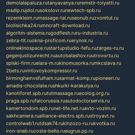
demolalapaluza.ru
tanyavanya.ru
remstir-tolyatti.ru
msdip.ru
jdol.ru
sokolovr.ru
newtech-spb.ru
rezemkleim.ru
massage-tai.ru
seonub.ru
zvonitut.ru
biolisichka24.ru
mncraft-download.ru
algoritm-sistema.ru
godflesh.ru
ru-industria.ru
zebra-tlt.ru
okna-proficom.ru
erynok.ru
onlinekinospace.ru
startupstudio-fefu.ru
zarges-ru.ru
gegenjustizunrecht.ru
autobalashov.ru
utrovortu.ru
spiski-firm.ru
elara-m.ru
kinomusorka.ru
mkcslava.ru
2bets.ru
vintovoykompressor.ru
birminghamvsfulham.ru
sarmat-komp.ru
pioneeri.ru
amadis-chocolate.ru
shkurki-karakulya.ru
kanotiforet.spb.ru
tutmassage.ru
ecolog.org.ru
praga.spb.ru
falcorussia.ru
autodoctorservis.ru
kamertondom.spb.ru
net-life.net.ru
avto-vozim.ru
sakhcamera.ru
alliance-electro.spb.ru
stroyavt.ru
controlweb1.ru
tdsak74.ru
kinzozo-ru.ru
kvotka.ru
iron-snab.ru
costa-bella.ru
eugrus.pp.ru