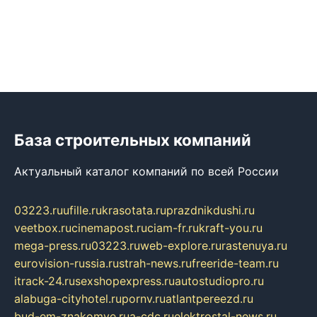
База строительных компаний
Актуальный каталог компаний по всей России
03223.ru
ufille.ru
krasotata.ru
prazdnikdushi.ru
veetbox.ru
cinemapost.ru
ciam-fr.ru
kraft-you.ru
mega-press.ru
03223.ru
web-explore.ru
rastenuya.ru
eurovision-russia.ru
strah-news.ru
freeride-team.ru
itrack-24.ru
sexshopexpress.ru
autostudiopro.ru
alabuga-cityhotel.ru
pornv.ru
atlantpereezd.ru
bud-em-znakomye.ru
a-cdc.ru
elektrostal-news.ru