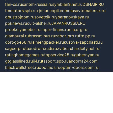
fan-cs.ru
santeh-russia.ru
symbian9.net.ru
DSHAIR.RU
tmmotors.spb.ru
xjocuricopii.com
musavtomat.msk.ru
obustrojdom.ru
sovetcik.ru
ybaranovskaya.ru
ppknews.ru
cult-alshei.ru
JAPANRUSSIA.RU
proekciyamebel.ru
imper-finans.ru
rim.org.ru
glamourai.ru
brassminus.ru
zabor-pro.ru
ftn.pp.ru
dorogoe58.ru
laimengpacker.ru
kuzova-zapchasti.ru
sageerp.ru
taxodrom.ru
dsrazvitie.ru
hardcity.net.ru
ratinghomegames.ru
topservice25.ru
gubernyan.ru
gtglasslined.ru
ii4.ru
tssport.spb.ru
andorra24.com
blackwallstreet.ru
oboimos.ru
optim-doors.com.ru
ikuch.ru
nycr.org.ru
npa21.ru
vremya-ch.spb.ru
desert000.ru
ivtorgi.ru
ifiori.ru
catalog-statei.ru
dcv.org.ru
spetsmaster174.ru
ipkameryhiseeu.ru
dum26.ru
ruspol.spb.ru
fr-opendp.ru
kam-solnyshko.ru
cheyenne-arapaho.ru
sevzapmetal.spb.ru
ted-lapidus.spb.ru
parasite-eliminator.ru
sigma-complete.ru
modernworld.ru
dama-moda.ru