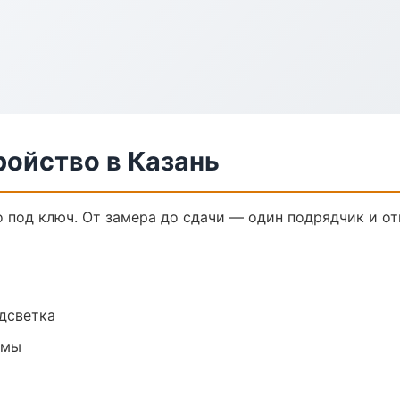
ройство в Казань
 под ключ. От замера до сдачи — один подрядчик и от
одсветка
емы