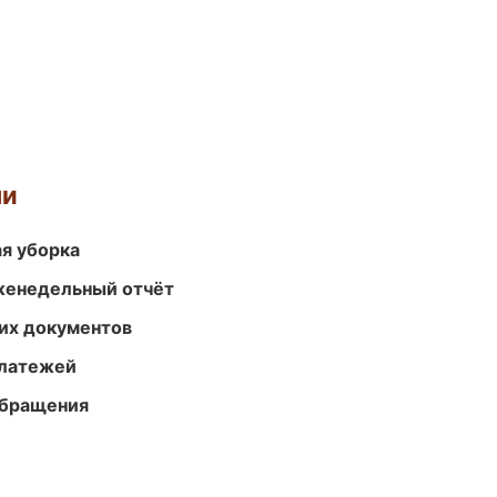
ми
ая уборка
женедельный отчёт
их документов
платежей
обращения