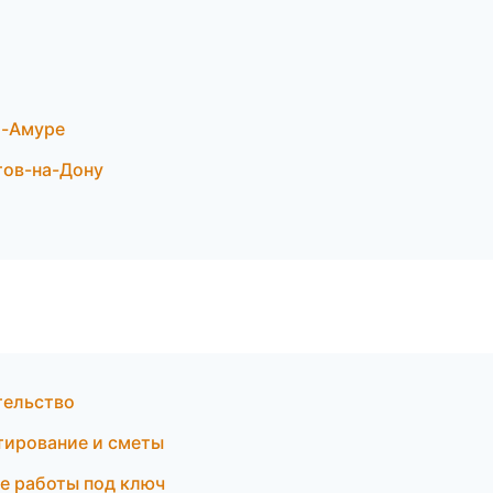
а-Амуре
тов-на-Дону
тельство
тирование и сметы
е работы под ключ