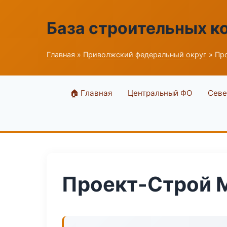
База строительных к
Главная
»
Приволжский федеральный округ
» Пр
🏠 Главная
Центральный ФО
Севе
Проект-Строй 