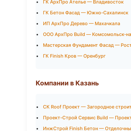
ГК АрхПро Ателье — Владивосток
ГК Бетон Фасад — Южно-Сахалинск
ИП АрхПро Дерево — Махачкала
ООО АрхПро Build — Комсомольск-н
Мастерская Фундамент Фасад — Рос
ГК Finish Кров — Оренбург
Компании в Казань
СК Roof Проект — Загородное строи
Проект-Строй Сервис Build — Проек
ИнжСтрой Finish Бетон — Отделочны