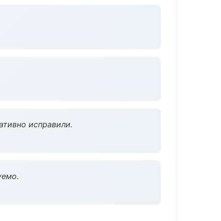
ативно исправили.
уемо.