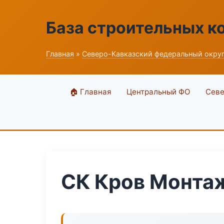
База строительных к
Главная
»
Северо-Кавказский федеральный окру
🏠 Главная
Центральный ФО
Севе
СК Кров Монта