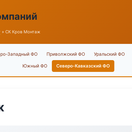
омпаний
г
» СК Кров Монтаж
ро-Западный ФО
Приволжский ФО
Уральский ФО
Южный ФО
Северо-Кавказский ФО
ж