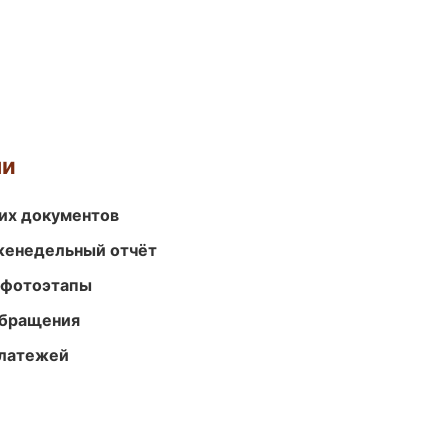
ми
их документов
женедельный отчёт
 фотоэтапы
обращения
платежей