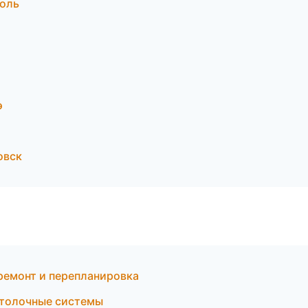
поль
э
овск
ремонт и перепланировка
отолочные системы