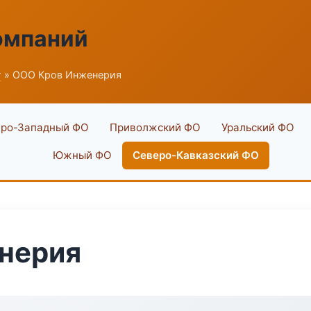
омпаний
г
» ООО Кров Инженерия
ро-Западный ФО
Приволжский ФО
Уральский ФО
Южный ФО
Северо-Кавказский ФО
нерия