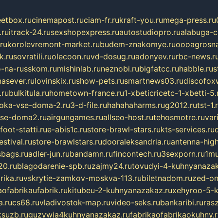
eetbox.ru
cinemapost.ru
ciam-fr.ru
kraft-you.ru
mega-press.ru
.ru
itrack-24.ru
sexshopexpress.ru
autostudiopro.ru
alabuga-ci
ru
korolevremont-market.ru
budem-znakomye.ru
oooagrosna
k.ru
sovratili.ru
olecoon.ru
vd-dosug.ru
adonyev.ru
rbc-news.r
-na-russkom.ru
mishinlab.ru
neznobi.ru
bigfatcc.ru
habble.ru
s
nasever.ru
lovinskix.ru
show-pets.ru
smartnews03.ru
discofox
.ru
bulkitula.ru
hometown-france.ru
1-xbeticricetc-1-xbetti-5.
oka-vse-doma-2.ru
3-d-file.ru
hahahaharms.ru
g2012.ru
tst-1.
se-doma2.ru
airgungames.ru
allseo-host.ru
tehosmotre.ru
var
foot-statti.ru
e-abis1c.ru
store-brawl-stars.ru
kts-services.ru
stival.ru
store-brawlstars.ru
dooraleksandria.ru
antenna-high
sbags.ru
adler-jun.ru
bandamn.ru
fincontech.ru
3sexporn.ru
1mu
0.ru
blagodarenie-spb.ru
zajmy24.ru
tovudyi-4-kuhnyanazak
rika.ru
vskrytie-zamkov-moskva-113.ru
biletnadom.ru
zed-on
ofabrikaufabrik.ru
kitubeu-2-kuhnyanazakaz.ru
xehyroo-5-k
a.ru
cs68.ru
vladivostok-map.ru
video-seks.ru
bankaribi.ru
rasz
ksuzb.ru
guzywia4kuhnyanazakaz.ru
fabrikaofabrikaokuhny.