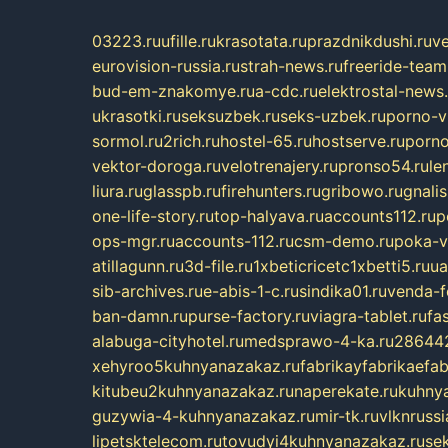
03223.ru
ufille.ru
krasotata.ru
prazdnikdushi.ru
v
eurovision-russia.ru
strah-news.ru
freeride-team
bud-em-znakomye.ru
a-cdc.ru
elektrostal-news.
ukrasotki.ru
seksuzbek.ru
seks-uzbek.ru
porno-v
sormol.ru
2rich.ru
hostel-65.ru
hostserve.ru
porno
vektor-doroga.ru
velotrenajery.ru
pronso54.ru
le
liura.ru
glasspb.ru
firehunters.ru
gribowo.ru
gnalis
one-life-story.ru
top-halyava.ru
accounts112.ru
p
ops-mgr.ru
accounts-112.ru
csm-demo.ru
poka-v
atillagunn.ru
3d-file.ru
1xbeticricetc1xbetti5.ru
ua
sib-archives.ru
e-abis-1-c.ru
sindika01.ru
venda-fe
ban-damn.ru
purse-factory.ru
viagra-tablet.ru
fa
alabuga-cityhotel.ru
medsprawo-4-ka.ru
286442
xehyroo5kuhnyanazakaz.ru
fabrikayfabrikaefab
kitubeu2kuhnyanazakaz.ru
naperekate.ru
kuhnya
guzywia-4-kuhnyanazakaz.ru
mir-tk.ru
vlknrussi
lipetsktelecom.ru
tovudyi4kuhnyanazakaz.ru
se