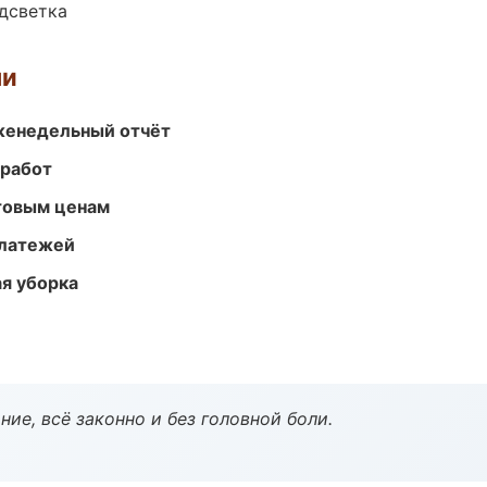
одсветка
ми
женедельный отчёт
 работ
птовым ценам
платежей
ая уборка
ие, всё законно и без головной боли.