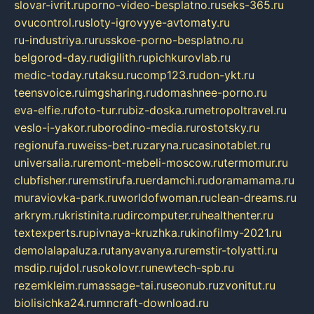
slovar-ivrit.ru
porno-video-besplatno.ru
seks-365.ru
ovucontrol.ru
sloty-igrovyye-avtomaty.ru
ru-industriya.ru
russkoe-porno-besplatno.ru
belgorod-day.ru
digilith.ru
pichkurovlab.ru
medic-today.ru
taksu.ru
comp123.ru
don-ykt.ru
teensvoice.ru
imgsharing.ru
domashnee-porno.ru
eva-elfie.ru
foto-tur.ru
biz-doska.ru
metropoltravel.ru
veslo-i-yakor.ru
borodino-media.ru
rostotsky.ru
regionufa.ru
weiss-bet.ru
zaryna.ru
casinotablet.ru
universalia.ru
remont-mebeli-moscow.ru
termomur.ru
clubfisher.ru
remstirufa.ru
erdamchi.ru
doramamama.ru
muraviovka-park.ru
worldofwoman.ru
clean-dreams.ru
arkrym.ru
kristinita.ru
dircomputer.ru
healthenter.ru
textexperts.ru
pivnaya-kruzhka.ru
kinofilmy-2021.ru
demolalapaluza.ru
tanyavanya.ru
remstir-tolyatti.ru
msdip.ru
jdol.ru
sokolovr.ru
newtech-spb.ru
rezemkleim.ru
massage-tai.ru
seonub.ru
zvonitut.ru
biolisichka24.ru
mncraft-download.ru