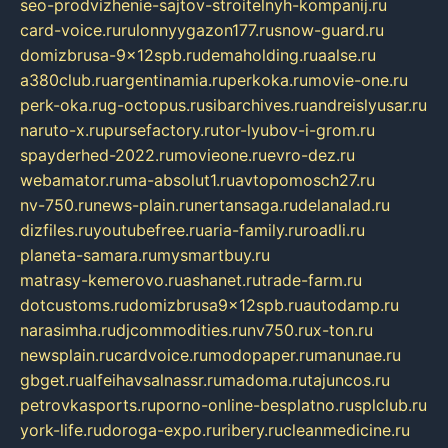
seo-prodvizhenie-sajtov-stroitelnyh-kompanij.ru
card-voice.ru
rulonnyygazon177.ru
snow-guard.ru
domizbrusa-9x12spb.ru
demaholding.ru
aalse.ru
a380club.ru
argentinamia.ru
perkoka.ru
movie-one.ru
perk-oka.ru
g-octopus.ru
sibarchives.ru
andreislyusar.ru
naruto-x.ru
pursefactory.ru
tor-lyubov-i-grom.ru
spayderhed-2022.ru
movieone.ru
evro-dez.ru
webamator.ru
ma-absolut1.ru
avtopomosch27.ru
nv-750.ru
news-plain.ru
nertansaga.ru
delanalad.ru
dizfiles.ru
youtubefree.ru
aria-family.ru
roadli.ru
planeta-samara.ru
mysmartbuy.ru
matrasy-kemerovo.ru
ashanet.ru
trade-farm.ru
dotcustoms.ru
domizbrusa9x12spb.ru
autodamp.ru
narasimha.ru
djcommodities.ru
nv750.ru
x-ton.ru
newsplain.ru
cardvoice.ru
modopaper.ru
manunae.ru
gbget.ru
alfeihavsalnassr.ru
madoma.ru
tajuncos.ru
petrovkasports.ru
porno-online-besplatno.ru
splclub.ru
york-life.ru
doroga-expo.ru
ribery.ru
cleanmedicine.ru