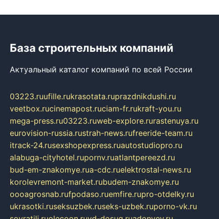
База строительных компаний
Актуальный каталог компаний по всей России
03223.ru
ufille.ru
krasotata.ru
prazdnikdushi.ru
veetbox.ru
cinemapost.ru
ciam-fr.ru
kraft-you.ru
mega-press.ru
03223.ru
web-explore.ru
rastenuya.ru
eurovision-russia.ru
strah-news.ru
freeride-team.ru
itrack-24.ru
sexshopexpress.ru
autostudiopro.ru
alabuga-cityhotel.ru
pornv.ru
atlantpereezd.ru
bud-em-znakomye.ru
a-cdc.ru
elektrostal-news.ru
korolevremont-market.ru
budem-znakomye.ru
oooagrosnab.ru
fpodaso.ru
emfire.ru
pro-otdelky.ru
ukrasotki.ru
seksuzbek.ru
seks-uzbek.ru
porno-vk.ru
sovratili.ru
olecoon.ru
vd-dosug.ru
adonyev.ru