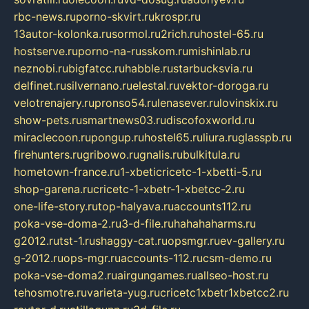
rbc-news.ru
porno-skvirt.ru
krospr.ru
13autor-kolonka.ru
sormol.ru
2rich.ru
hostel-65.ru
hostserve.ru
porno-na-russkom.ru
mishinlab.ru
neznobi.ru
bigfatcc.ru
habble.ru
starbucksvia.ru
delfinet.ru
silvernano.ru
elestal.ru
vektor-doroga.ru
velotrenajery.ru
pronso54.ru
lenasever.ru
lovinskix.ru
show-pets.ru
smartnews03.ru
discofoxworld.ru
miraclecoon.ru
pongup.ru
hostel65.ru
liura.ru
glasspb.ru
firehunters.ru
gribowo.ru
gnalis.ru
bulkitula.ru
hometown-france.ru
1-xbeticricetc-1-xbetti-5.ru
shop-garena.ru
cricetc-1-xbetr-1-xbetcc-2.ru
one-life-story.ru
top-halyava.ru
accounts112.ru
poka-vse-doma-2.ru
3-d-file.ru
hahahaharms.ru
g2012.ru
tst-1.ru
shaggy-cat.ru
opsmgr.ru
ev-gallery.ru
g-2012.ru
ops-mgr.ru
accounts-112.ru
csm-demo.ru
poka-vse-doma2.ru
airgungames.ru
allseo-host.ru
tehosmotre.ru
varieta-yug.ru
cricetc1xbetr1xbetcc2.ru