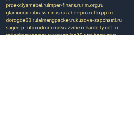
proekciyamebel.ru
imper-finans.ru
rim.org.ru
glamourai.ru
brassminus.ru
zabor-pro.ru
ftn.pp.ru
dorogoe58.ru
laimengpacker.ru
kuzova-zapchasti.ru
sageerp.ru
taxodrom.ru
dsrazvitie.ru
hardcity.net.ru
ratinghomegames.ru
topservice25.ru
gubernyan.ru
gtglasslined.ru
ii4.ru
tssport.spb.ru
andorra24.com
blackwallstreet.ru
oboimos.ru
optim-doors.com.ru
ikuch.ru
nycr.org.ru
npa21.ru
vremya-ch.spb.ru
desert000.ru
ivtorgi.ru
ifiori.ru
catalog-statei.ru
dcv.org.ru
spetsmaster174.ru
ipkameryhiseeu.ru
dum26.ru
ruspol.spb.ru
fr-opendp.ru
kam-solnyshko.ru
cheyenne-arapaho.ru
sevzapmetal.spb.ru
ted-lapidus.spb.ru
parasite-eliminator.ru
sigma-complete.ru
modernworld.ru
dama-moda.ru
eholot-group.ru
sk-nvkz.ru
DRONGOLD.RU
democratia2.ru
i-farmer.ru
mass-sport.org
jablonex.spb.ru
bookmess.ru
linkword.ru
refineua.com.ru
cs-spec.net.ru
altay-mebel.ru