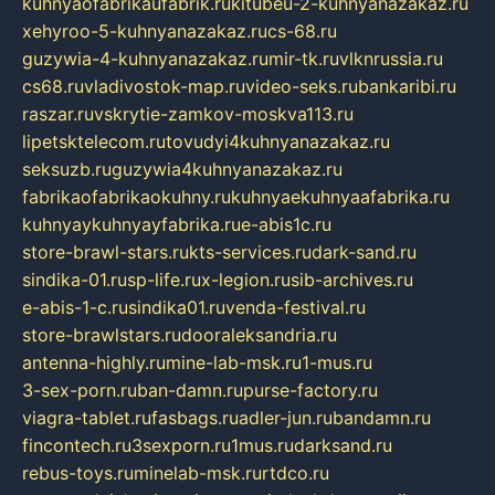
kuhnyaofabrikaufabrik.ru
kitubeu-2-kuhnyanazakaz.ru
xehyroo-5-kuhnyanazakaz.ru
cs-68.ru
guzywia-4-kuhnyanazakaz.ru
mir-tk.ru
vlknrussia.ru
cs68.ru
vladivostok-map.ru
video-seks.ru
bankaribi.ru
raszar.ru
vskrytie-zamkov-moskva113.ru
lipetsktelecom.ru
tovudyi4kuhnyanazakaz.ru
seksuzb.ru
guzywia4kuhnyanazakaz.ru
fabrikaofabrikaokuhny.ru
kuhnyaekuhnyaafabrika.ru
kuhnyaykuhnyayfabrika.ru
e-abis1c.ru
store-brawl-stars.ru
kts-services.ru
dark-sand.ru
sindika-01.ru
sp-life.ru
x-legion.ru
sib-archives.ru
e-abis-1-c.ru
sindika01.ru
venda-festival.ru
store-brawlstars.ru
dooraleksandria.ru
antenna-highly.ru
mine-lab-msk.ru
1-mus.ru
3-sex-porn.ru
ban-damn.ru
purse-factory.ru
viagra-tablet.ru
fasbags.ru
adler-jun.ru
bandamn.ru
fincontech.ru
3sexporn.ru
1mus.ru
darksand.ru
rebus-toys.ru
minelab-msk.ru
rtdco.ru