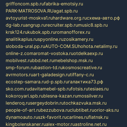
griffoncom.spb.ru
fabrika-emotsiy.ru
PARK-MATROSOVA.RU
agat.spb.ru
avtoyurist-moskva1.ru
hardware.org.ru
схема-авто.рф
dg-lab.ru
angrup.ru
recruiter.spb.ru
music8.spb.ru
krsk124.ru
kubok.spb.ru
romanofforex.ru
analitikaplus.ru
spyonline.ru
zosikamery.ru
sloboda-ural.pp.ru
AUTO-COM.SU
hohota.net
alimy.ru
online-z.com
aromat-vostoka.ru
otdelkaexp.ru
mobilvest.ru
bbd.net.ru
mebelshop.msk.ru
smp-forum.ru
bastion-td.ru
kosmoscreative.ru
avrmotors.ru
art-galadesign.ru
tiffany-c.ru
ecostep-samara.ru
d-p.spb.ru
галактика73.рф
sko.com.ru
davitamebel-spb.ru
fotsis.ru
tesiaes.ru
kokoroyari.spb.ru
blesna-kazan.ru
mossilver.ru
lenderoq.ru
sergeydobrin.ru
tochkazvuka.msk.ru
people-of-art.ru
bezzubova.ru
clubtibet.ru
orior-aks.ru
dynamoauto.ru
szk-favorit.ru
carlines.ru
flatnsk.ru
kingbolenskaner.ru
alex-motor.ru
astroline.net.ru