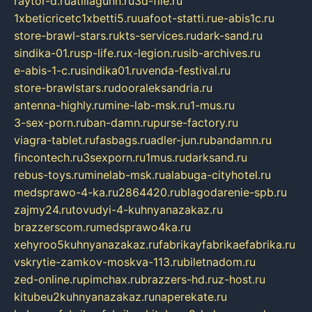
raytor-d.ru
atillagunn.ru
3d-file.ru
1xbeticricetc1xbetti5.ru
uafoot-statti.ru
e-abis1c.ru
store-brawl-stars.ru
kts-services.ru
dark-sand.ru
sindika-01.ru
sp-life.ru
x-legion.ru
sib-archives.ru
e-abis-1-c.ru
sindika01.ru
venda-festival.ru
store-brawlstars.ru
dooraleksandria.ru
antenna-highly.ru
mine-lab-msk.ru
1-mus.ru
3-sex-porn.ru
ban-damn.ru
purse-factory.ru
viagra-tablet.ru
fasbags.ru
adler-jun.ru
bandamn.ru
fincontech.ru
3sexporn.ru
1mus.ru
darksand.ru
rebus-toys.ru
minelab-msk.ru
alabuga-cityhotel.ru
medsprawo-4-ka.ru
2864420.ru
blagodarenie-spb.ru
zajmy24.ru
tovudyi-4-kuhnyanazakaz.ru
brazzerscom.ru
medsprawo4ka.ru
xehyroo5kuhnyanazakaz.ru
fabrikayfabrikaefabrika.ru
vskrytie-zamkov-moskva-113.ru
biletnadom.ru
zed-online.ru
pimchax.ru
brazzers-hd.ru
z-host.ru
kitubeu2kuhnyanazakaz.ru
naperekate.ru