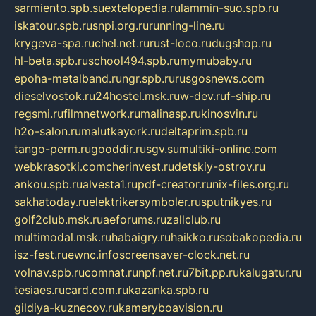
sarmiento.spb.su
extelopedia.ru
lammin-suo.spb.ru
iskatour.spb.ru
snpi.org.ru
running-line.ru
krygeva-spa.ru
chel.net.ru
rust-loco.ru
dugshop.ru
hl-beta.spb.ru
school494.spb.ru
mymubaby.ru
epoha-metalband.ru
ngr.spb.ru
rusgosnews.com
dieselvostok.ru
24hostel.msk.ru
w-dev.ru
f-ship.ru
regsmi.ru
filmnetwork.ru
malinasp.ru
kinosvin.ru
h2o-salon.ru
malutkayork.ru
deltaprim.spb.ru
tango-perm.ru
gooddir.ru
sgv.su
multiki-online.com
webkrasotki.com
cherinvest.ru
detskiy-ostrov.ru
ankou.spb.ru
alvesta1.ru
pdf-creator.ru
nix-files.org.ru
sakhatoday.ru
elektrikersymboler.ru
sputnikyes.ru
golf2club.msk.ru
aeforums.ru
zallclub.ru
multimodal.msk.ru
habaigry.ru
haikko.ru
sobakopedia.ru
isz-fest.ru
ewnc.info
screensaver-clock.net.ru
volnav.spb.ru
comnat.ru
npf.net.ru
7bit.pp.ru
kalugatur.ru
tesiaes.ru
card.com.ru
kazanka.spb.ru
gildiya-kuznecov.ru
kameryboavision.ru