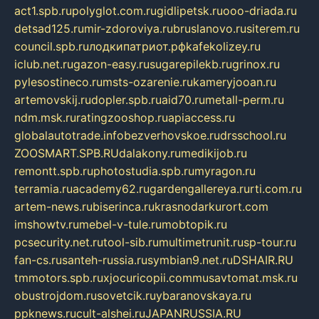
act1.spb.ru
polyglot.com.ru
gidlipetsk.ru
ooo-driada.ru
detsad125.ru
mir-zdoroviya.ru
bruslanovo.ru
siterem.ru
council.spb.ru
лодкипатриот.рф
kafekolizey.ru
iclub.net.ru
gazon-easy.ru
sugarepilekb.ru
grinox.ru
pylesostineco.ru
msts-ozarenie.ru
kameryjooan.ru
artemovskij.ru
dopler.spb.ru
aid70.ru
metall-perm.ru
ndm.msk.ru
ratingzooshop.ru
apiaccess.ru
globalautotrade.info
bezverhovskoe.ru
drsschool.ru
ZOOSMART.SPB.RU
dalakony.ru
medikijob.ru
remontt.spb.ru
photostudia.spb.ru
myragon.ru
terramia.ru
academy62.ru
gardengallereya.ru
rti.com.ru
artem-news.ru
biserinca.ru
krasnodarkurort.com
imshowtv.ru
mebel-v-tule.ru
mobtopik.ru
pcsecurity.net.ru
tool-sib.ru
multimetrunit.ru
sp-tour.ru
fan-cs.ru
santeh-russia.ru
symbian9.net.ru
DSHAIR.RU
tmmotors.spb.ru
xjocuricopii.com
musavtomat.msk.ru
obustrojdom.ru
sovetcik.ru
ybaranovskaya.ru
ppknews.ru
cult-alshei.ru
JAPANRUSSIA.RU