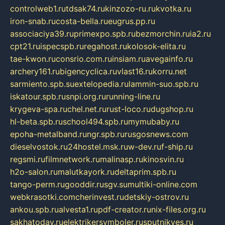
controlweb1.ru
tdsak74.ru
kinzozo-ru.ru
kvotka.ru
iron-snab.ru
costa-bella.ru
eugrus.pp.ru
associaciya39.ru
primexpo.spb.ru
bezmorchin.ru
ia2.ru
cpt21.ru
ispecspb.ru
regahost.ru
kolosok-elita.ru
tae-kwon.ru
consrio.com.ru
insiam.ru
avegainfo.ru
archery161.ru
bigencyclica.ru
vlast16.ru
korru.net
sarmiento.spb.su
extelopedia.ru
lammin-suo.spb.ru
iskatour.spb.ru
snpi.org.ru
running-line.ru
krygeva-spa.ru
chel.net.ru
rust-loco.ru
dugshop.ru
hl-beta.spb.ru
school494.spb.ru
mymubaby.ru
epoha-metalband.ru
ngr.spb.ru
rusgosnews.com
dieselvostok.ru
24hostel.msk.ru
w-dev.ru
f-ship.ru
regsmi.ru
filmnetwork.ru
malinasp.ru
kinosvin.ru
h2o-salon.ru
malutkayork.ru
deltaprim.spb.ru
tango-perm.ru
gooddir.ru
sgv.su
multiki-online.com
webkrasotki.com
cherinvest.ru
detskiy-ostrov.ru
ankou.spb.ru
alvesta1.ru
pdf-creator.ru
nix-files.org.ru
sakhatoday.ru
elektrikersymboler.ru
sputnikyes.ru