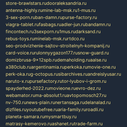
store-brawlstars.ru
dooraleksandria.ru
antenna-highly.ru
mine-lab-msk.ru
1-mus.ru
3-sex-porn.ru
ban-damn.ru
purse-factory.ru
viagra-tablet.ru
fasbags.ru
adler-jun.ru
bandamn.ru
fincontech.ru
3sexporn.ru
1mus.ru
darksand.ru
rebus-toys.ru
minelab-msk.ru
rtdco.ru
seo-prodvizhenie-sajtov-stroitelnyh-kompanij.ru
card-voice.ru
rulonnyygazon177.ru
snow-guard.ru
domizbrusa-9x12spb.ru
demaholding.ru
aalse.ru
a380club.ru
argentinamia.ru
perkoka.ru
movie-one.ru
perk-oka.ru
g-octopus.ru
sibarchives.ru
andreislyusar.ru
naruto-x.ru
pursefactory.ru
tor-lyubov-i-grom.ru
spayderhed-2022.ru
movieone.ru
evro-dez.ru
webamator.ru
ma-absolut1.ru
avtopomosch27.ru
nv-750.ru
news-plain.ru
nertansaga.ru
delanalad.ru
dizfiles.ru
youtubefree.ru
aria-family.ru
roadli.ru
planeta-samara.ru
mysmartbuy.ru
matrasy-kemerovo.ru
ashanet.ru
trade-farm.ru