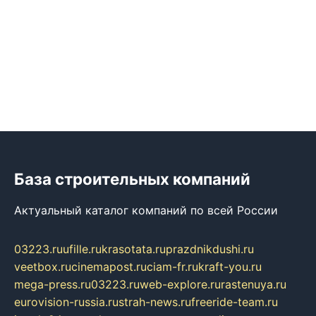
База строительных компаний
Актуальный каталог компаний по всей России
03223.ru
ufille.ru
krasotata.ru
prazdnikdushi.ru
veetbox.ru
cinemapost.ru
ciam-fr.ru
kraft-you.ru
mega-press.ru
03223.ru
web-explore.ru
rastenuya.ru
eurovision-russia.ru
strah-news.ru
freeride-team.ru