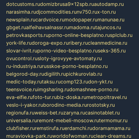
dotcustoms.ru
domizbrusa9x12spb.ru
autodamp.ru
narasimha.ru
djcommodities.ru
nv750.ru
x-ton.ru
newsplain.ru
cardvoice.ru
modopaper.ru
manunae.ru
gbget.ru
alfeihavsalnassr.ru
madoma.ru
tajuncos.ru
petrovkasports.ru
porno-online-besplatno.ru
splclub.ru
york-life.ru
doroga-expo.ru
ribery.ru
cleanmedicine.ru
slovar-ivrit.ru
porno-video-besplatno.ru
seks-365.ru
ovucontrol.ru
sloty-igrovyye-avtomaty.ru
ru-industriya.ru
russkoe-porno-besplatno.ru
belgorod-day.ru
digilith.ru
pichkurovlab.ru
medic-today.ru
taksu.ru
comp123.ru
don-ykt.ru
teensvoice.ru
imgsharing.ru
domashnee-porno.ru
eva-elfie.ru
foto-tur.ru
biz-doska.ru
metropoltravel.ru
veslo-i-yakor.ru
borodino-media.ru
rostotsky.ru
regionufa.ru
weiss-bet.ru
zaryna.ru
casinotablet.ru
universalia.ru
remont-mebeli-moscow.ru
termomur.ru
clubfisher.ru
remstirufa.ru
erdamchi.ru
doramamama.ru
muraviovka-park.ru
worldofwoman.ru
clean-dreams.ru