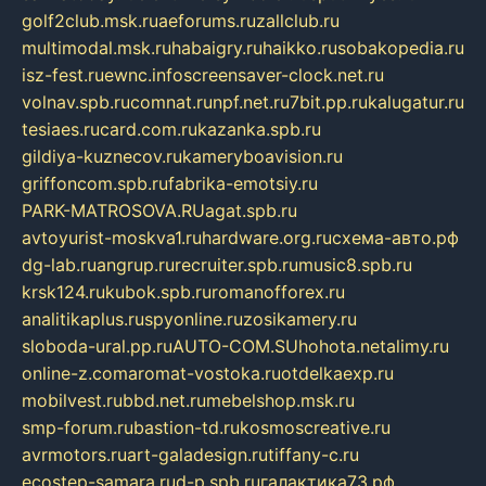
golf2club.msk.ru
aeforums.ru
zallclub.ru
multimodal.msk.ru
habaigry.ru
haikko.ru
sobakopedia.ru
isz-fest.ru
ewnc.info
screensaver-clock.net.ru
volnav.spb.ru
comnat.ru
npf.net.ru
7bit.pp.ru
kalugatur.ru
tesiaes.ru
card.com.ru
kazanka.spb.ru
gildiya-kuznecov.ru
kameryboavision.ru
griffoncom.spb.ru
fabrika-emotsiy.ru
PARK-MATROSOVA.RU
agat.spb.ru
avtoyurist-moskva1.ru
hardware.org.ru
схема-авто.рф
dg-lab.ru
angrup.ru
recruiter.spb.ru
music8.spb.ru
krsk124.ru
kubok.spb.ru
romanofforex.ru
analitikaplus.ru
spyonline.ru
zosikamery.ru
sloboda-ural.pp.ru
AUTO-COM.SU
hohota.net
alimy.ru
online-z.com
aromat-vostoka.ru
otdelkaexp.ru
mobilvest.ru
bbd.net.ru
mebelshop.msk.ru
smp-forum.ru
bastion-td.ru
kosmoscreative.ru
avrmotors.ru
art-galadesign.ru
tiffany-c.ru
ecostep-samara.ru
d-p.spb.ru
галактика73.рф