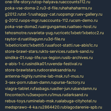
one-life-story.ru
top-halyava.ru
accounts112.ru
poka-vse-doma-2.ru
3-d-file.ru
hahahaharms.ru
g2012.ru
tst-1.ru
shaggy-cat.ru
opsmgr.ru
ev-gallery.ru
g-2012.ru
ops-mgr.ru
accounts-112.ru
csm-demo.ru
poka-vse-doma2.ru
airgungames.ru
allseo-host.ru
tehosmotre.ru
varieta-yug.ru
cricetc1xbetr1xbetcc2.ru
raytor-d.ru
atillagunn.ru
3d-file.ru
1xbeticricetc1xbetti5.ru
uafoot-statti.ru
e-abis1c.ru
store-brawl-stars.ru
kts-services.ru
dark-sand.ru
sindika-01.ru
sp-life.ru
x-legion.ru
sib-archives.ru
e-abis-1-c.ru
sindika01.ru
venda-festival.ru
store-brawlstars.ru
dooraleksandria.ru
antenna-highly.ru
mine-lab-msk.ru
1-mus.ru
3-sex-porn.ru
ban-damn.ru
purse-factory.ru
viagra-tablet.ru
fasbags.ru
adler-jun.ru
bandamn.ru
fincontech.ru
3sexporn.ru
1mus.ru
darksand.ru
rebus-toys.ru
minelab-msk.ru
alabuga-cityhotel.ru
medsprawo-4-ka.ru
2864420.ru
blagodarenie-spb.ru