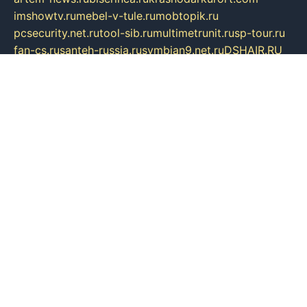
imshowtv.ru
mebel-v-tule.ru
mobtopik.ru
pcsecurity.net.ru
tool-sib.ru
multimetrunit.ru
sp-tour.ru
fan-cs.ru
santeh-russia.ru
symbian9.net.ru
DSHAIR.RU
tmmotors.spb.ru
xjocuricopii.com
musavtomat.msk.ru
obustrojdom.ru
sovetcik.ru
ybaranovskaya.ru
ppknews.ru
cult-alshei.ru
JAPANRUSSIA.RU
proekciyamebel.ru
imper-finans.ru
rim.org.ru
glamourai.ru
brassminus.ru
zabor-pro.ru
ftn.pp.ru
dorogoe58.ru
laimengpacker.ru
kuzova-zapchasti.ru
sageerp.ru
taxodrom.ru
dsrazvitie.ru
hardcity.net.ru
ratinghomegames.ru
topservice25.ru
gubernyan.ru
gtglasslined.ru
ii4.ru
tssport.spb.ru
andorra24.com
blackwallstreet.ru
oboimos.ru
optim-doors.com.ru
ikuch.ru
nycr.org.ru
npa21.ru
vremya-ch.spb.ru
desert000.ru
ivtorgi.ru
ifiori.ru
catalog-statei.ru
dcv.org.ru
spetsmaster174.ru
ipkameryhiseeu.ru
dum26.ru
ruspol.spb.ru
fr-opendp.ru
kam-solnyshko.ru
cheyenne-arapaho.ru
sevzapmetal.spb.ru