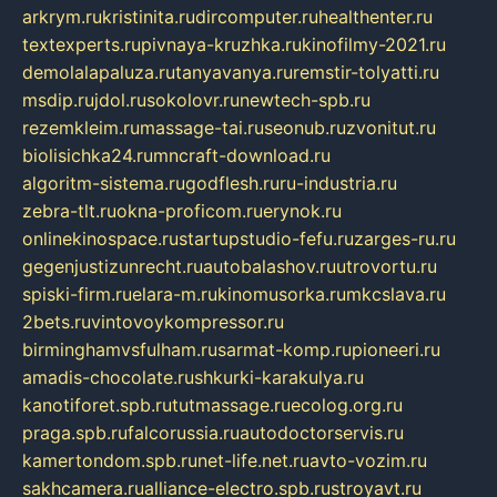
arkrym.ru
kristinita.ru
dircomputer.ru
healthenter.ru
textexperts.ru
pivnaya-kruzhka.ru
kinofilmy-2021.ru
demolalapaluza.ru
tanyavanya.ru
remstir-tolyatti.ru
msdip.ru
jdol.ru
sokolovr.ru
newtech-spb.ru
rezemkleim.ru
massage-tai.ru
seonub.ru
zvonitut.ru
biolisichka24.ru
mncraft-download.ru
algoritm-sistema.ru
godflesh.ru
ru-industria.ru
zebra-tlt.ru
okna-proficom.ru
erynok.ru
onlinekinospace.ru
startupstudio-fefu.ru
zarges-ru.ru
gegenjustizunrecht.ru
autobalashov.ru
utrovortu.ru
spiski-firm.ru
elara-m.ru
kinomusorka.ru
mkcslava.ru
2bets.ru
vintovoykompressor.ru
birminghamvsfulham.ru
sarmat-komp.ru
pioneeri.ru
amadis-chocolate.ru
shkurki-karakulya.ru
kanotiforet.spb.ru
tutmassage.ru
ecolog.org.ru
praga.spb.ru
falcorussia.ru
autodoctorservis.ru
kamertondom.spb.ru
net-life.net.ru
avto-vozim.ru
sakhcamera.ru
alliance-electro.spb.ru
stroyavt.ru