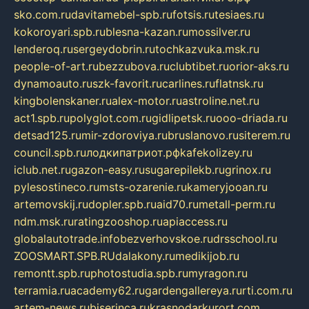
sko.com.ru
davitamebel-spb.ru
fotsis.ru
tesiaes.ru
kokoroyari.spb.ru
blesna-kazan.ru
mossilver.ru
lenderoq.ru
sergeydobrin.ru
tochkazvuka.msk.ru
people-of-art.ru
bezzubova.ru
clubtibet.ru
orior-aks.ru
dynamoauto.ru
szk-favorit.ru
carlines.ru
flatnsk.ru
kingbolenskaner.ru
alex-motor.ru
astroline.net.ru
act1.spb.ru
polyglot.com.ru
gidlipetsk.ru
ooo-driada.ru
detsad125.ru
mir-zdoroviya.ru
bruslanovo.ru
siterem.ru
council.spb.ru
лодкипатриот.рф
kafekolizey.ru
iclub.net.ru
gazon-easy.ru
sugarepilekb.ru
grinox.ru
pylesostineco.ru
msts-ozarenie.ru
kameryjooan.ru
artemovskij.ru
dopler.spb.ru
aid70.ru
metall-perm.ru
ndm.msk.ru
ratingzooshop.ru
apiaccess.ru
globalautotrade.info
bezverhovskoe.ru
drsschool.ru
ZOOSMART.SPB.RU
dalakony.ru
medikijob.ru
remontt.spb.ru
photostudia.spb.ru
myragon.ru
terramia.ru
academy62.ru
gardengallereya.ru
rti.com.ru
artem-news.ru
biserinca.ru
krasnodarkurort.com