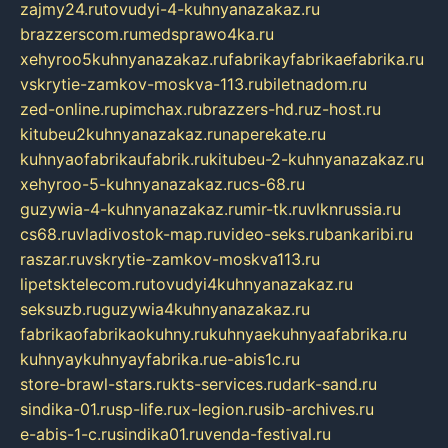
zajmy24.ru
tovudyi-4-kuhnyanazakaz.ru
brazzerscom.ru
medsprawo4ka.ru
xehyroo5kuhnyanazakaz.ru
fabrikayfabrikaefabrika.ru
vskrytie-zamkov-moskva-113.ru
biletnadom.ru
zed-online.ru
pimchax.ru
brazzers-hd.ru
z-host.ru
kitubeu2kuhnyanazakaz.ru
naperekate.ru
kuhnyaofabrikaufabrik.ru
kitubeu-2-kuhnyanazakaz.ru
xehyroo-5-kuhnyanazakaz.ru
cs-68.ru
guzywia-4-kuhnyanazakaz.ru
mir-tk.ru
vlknrussia.ru
cs68.ru
vladivostok-map.ru
video-seks.ru
bankaribi.ru
raszar.ru
vskrytie-zamkov-moskva113.ru
lipetsktelecom.ru
tovudyi4kuhnyanazakaz.ru
seksuzb.ru
guzywia4kuhnyanazakaz.ru
fabrikaofabrikaokuhny.ru
kuhnyaekuhnyaafabrika.ru
kuhnyaykuhnyayfabrika.ru
e-abis1c.ru
store-brawl-stars.ru
kts-services.ru
dark-sand.ru
sindika-01.ru
sp-life.ru
x-legion.ru
sib-archives.ru
e-abis-1-c.ru
sindika01.ru
venda-festival.ru