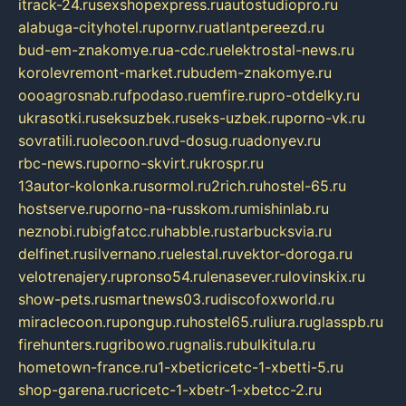
itrack-24.ru
sexshopexpress.ru
autostudiopro.ru
alabuga-cityhotel.ru
pornv.ru
atlantpereezd.ru
bud-em-znakomye.ru
a-cdc.ru
elektrostal-news.ru
korolevremont-market.ru
budem-znakomye.ru
oooagrosnab.ru
fpodaso.ru
emfire.ru
pro-otdelky.ru
ukrasotki.ru
seksuzbek.ru
seks-uzbek.ru
porno-vk.ru
sovratili.ru
olecoon.ru
vd-dosug.ru
adonyev.ru
rbc-news.ru
porno-skvirt.ru
krospr.ru
13autor-kolonka.ru
sormol.ru
2rich.ru
hostel-65.ru
hostserve.ru
porno-na-russkom.ru
mishinlab.ru
neznobi.ru
bigfatcc.ru
habble.ru
starbucksvia.ru
delfinet.ru
silvernano.ru
elestal.ru
vektor-doroga.ru
velotrenajery.ru
pronso54.ru
lenasever.ru
lovinskix.ru
show-pets.ru
smartnews03.ru
discofoxworld.ru
miraclecoon.ru
pongup.ru
hostel65.ru
liura.ru
glasspb.ru
firehunters.ru
gribowo.ru
gnalis.ru
bulkitula.ru
hometown-france.ru
1-xbeticricetc-1-xbetti-5.ru
shop-garena.ru
cricetc-1-xbetr-1-xbetcc-2.ru