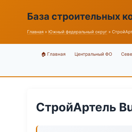
База строительных к
Главная
»
Южный федеральный округ
» СтройАрт
🏠 Главная
Центральный ФО
Севе
СтройАртель Bu