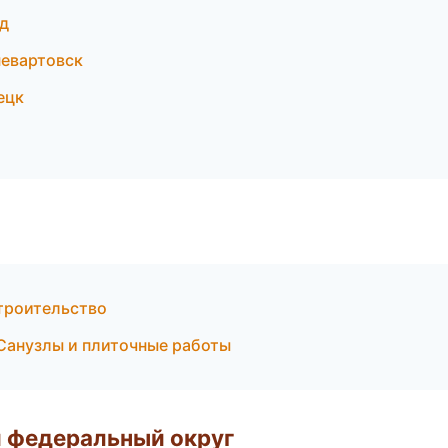
д
невартовск
ецк
троительство
Санузлы и плиточные работы
 федеральный округ