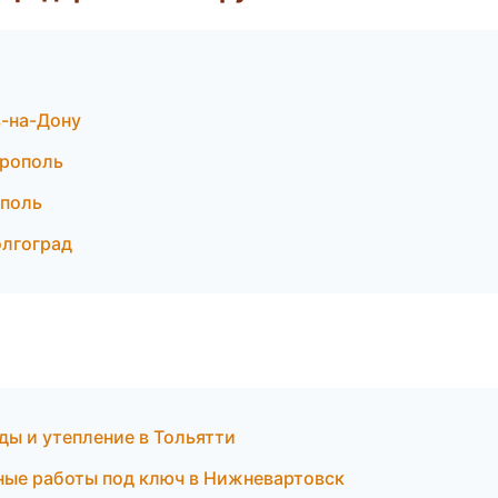
в-на-Дону
ерополь
ополь
олгоград
ы и утепление в Тольятти
ые работы под ключ в Нижневартовск