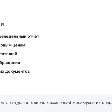
ми
женедельный отчёт
птовым ценам
платежей
обращения
их документов
чество отделки отличное, замечаний минимум и их опер