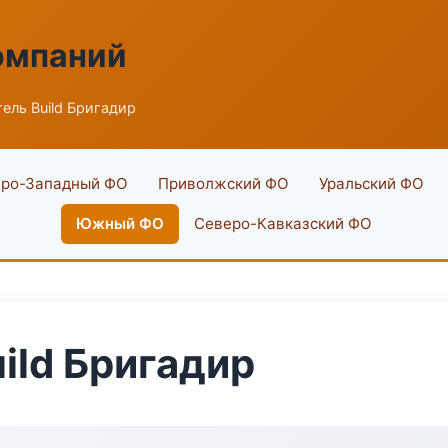
омпаний
ель Build Бригадир
ро-Западный ФО
Приволжский ФО
Уральский ФО
Южный ФО
Северо-Кавказский ФО
ild Бригадир