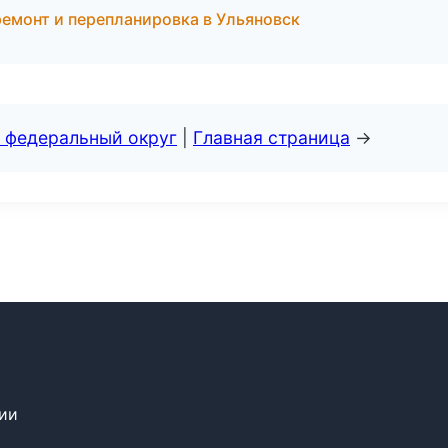
емонт и перепланировка в Ульяновск
 федеральный округ
|
Главная страница
→
сии