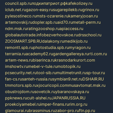
council.spb.ru
лодкипатриот.рф
kafekolizey.ru
iclub.net.ru
gazon-easy.ru
sugarepilekb.ru
grinox.ru
pylesostineco.ru
msts-ozarenie.ru
kameryjooan.ru
artemovskij.ru
dopler.spb.ru
aid70.ru
metall-perm.ru
ndm.msk.ru
ratingzooshop.ru
apiaccess.ru
globalautotrade.info
bezverhovskoe.ru
drsschool.ru
ZOOSMART.SPB.RU
dalakony.ru
medikijob.ru
remontt.spb.ru
photostudia.spb.ru
myragon.ru
terramia.ru
academy62.ru
gardengallereya.ru
rti.com.ru
artem-news.ru
biserinca.ru
krasnodarkurort.com
imshowtv.ru
mebel-v-tule.ru
mobtopik.ru
pcsecurity.net.ru
tool-sib.ru
multimetrunit.ru
sp-tour.ru
fan-cs.ru
santeh-russia.ru
symbian9.net.ru
DSHAIR.RU
tmmotors.spb.ru
xjocuricopii.com
musavtomat.msk.ru
obustrojdom.ru
sovetcik.ru
ybaranovskaya.ru
ppknews.ru
cult-alshei.ru
JAPANRUSSIA.RU
proekciyamebel.ru
imper-finans.ru
rim.org.ru
glamourai.ru
brassminus.ru
zabor-pro.ru
ftn.pp.ru