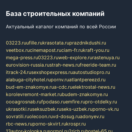
База строительных компаний
Актуальный каталог компаний по всей России
03223.ru
ufille.ru
krasotata.ru
prazdnikdushi.ru
veetbox.ru
cinemapost.ru
ciam-fr.ru
kraft-you.ru
mega-press.ru
03223.ru
web-explore.ru
rastenuya.ru
eurovision-russia.ru
strah-news.ru
freeride-team.ru
itrack-24.ru
sexshopexpress.ru
autostudiopro.ru
alabuga-cityhotel.ru
pornv.ru
atlantpereezd.ru
bud-em-znakomye.ru
a-cdc.ru
elektrostal-news.ru
korolevremont-market.ru
budem-znakomye.ru
oooagrosnab.ru
fpodaso.ru
emfire.ru
pro-otdelky.ru
ukrasotki.ru
seksuzbek.ru
seks-uzbek.ru
porno-vk.ru
sovratili.ru
olecoon.ru
vd-dosug.ru
adonyev.ru
rbc-news.ru
porno-skvirt.ru
krospr.ru
13autor-kolonka.ru
sormol.ru
2rich.ru
hostel-65.ru