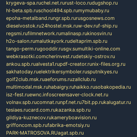
krygeva-spa.ru
chel.net.ru
rust-loco.ru
dugshop.ru
hl-beta.spb.ru
school494.spb.ru
mymubaby.ru
epoha-metalband.ru
ngr.spb.ru
rusgosnews.com
dieselvostok.ru
24hostel.msk.ru
w-dev.ru
f-ship.ru
regsmi.ru
filmnetwork.ru
malinasp.ru
kinosvin.ru
h2o-salon.ru
malutkayork.ru
deltaprim.spb.ru
tango-perm.ru
gooddir.ru
sgv.su
multiki-online.com
webkrasotki.com
cherinvest.ru
detskiy-ostrov.ru
ankou.spb.ru
alvesta1.ru
pdf-creator.ru
nix-files.org.ru
sakhatoday.ru
elektrikersymboler.ru
sputnikyes.ru
golf2club.msk.ru
aeforums.ru
zallclub.ru
multimodal.msk.ru
habaigry.ru
haikko.ru
sobakopedia.ru
isz-fest.ru
ewnc.info
screensaver-clock.net.ru
volnav.spb.ru
comnat.ru
npf.net.ru
7bit.pp.ru
kalugatur.ru
tesiaes.ru
card.com.ru
kazanka.spb.ru
gildiya-kuznecov.ru
kameryboavision.ru
griffoncom.spb.ru
fabrika-emotsiy.ru
PARK-MATROSOVA.RU
agat.spb.ru