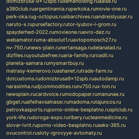
domizbrusa-9x12spb.ru
demaholding.ru
aalse.ru
a380club.ru
argentinamia.ru
perkoka.ru
movie-one.ru
perk-oka.ru
g-octopus.ru
sibarchives.ru
andreislyusar.ru
naruto-x.ru
pursefactory.ru
tor-lyubov-i-grom.ru
spayderhed-2022.ru
movieone.ru
evro-dez.ru
webamator.ru
ma-absolut1.ru
avtopomosch27.ru
nv-750.ru
news-plain.ru
nertansaga.ru
delanalad.ru
dizfiles.ru
youtubefree.ru
aria-family.ru
roadli.ru
planeta-samara.ru
mysmartbuy.ru
matrasy-kemerovo.ru
ashanet.ru
trade-farm.ru
dotcustoms.ru
domizbrusa9x12spb.ru
autodamp.ru
narasimha.ru
djcommodities.ru
nv750.ru
x-ton.ru
newsplain.ru
cardvoice.ru
modopaper.ru
manunae.ru
gbget.ru
alfeihavsalnassr.ru
madoma.ru
tajuncos.ru
petrovkasports.ru
porno-online-besplatno.ru
splclub.ru
york-life.ru
doroga-expo.ru
ribery.ru
cleanmedicine.ru
slovar-ivrit.ru
porno-video-besplatno.ru
seks-365.ru
ovucontrol.ru
sloty-igrovyye-avtomaty.ru