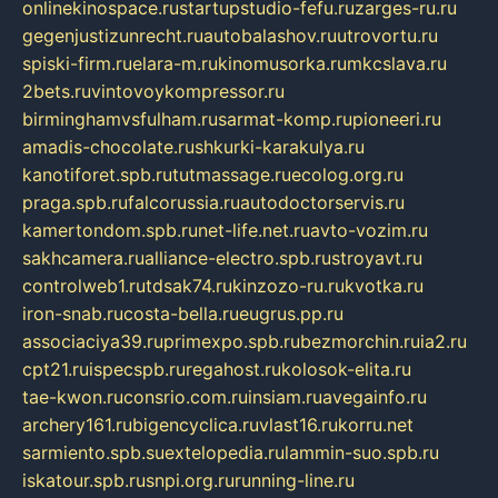
onlinekinospace.ru
startupstudio-fefu.ru
zarges-ru.ru
gegenjustizunrecht.ru
autobalashov.ru
utrovortu.ru
spiski-firm.ru
elara-m.ru
kinomusorka.ru
mkcslava.ru
2bets.ru
vintovoykompressor.ru
birminghamvsfulham.ru
sarmat-komp.ru
pioneeri.ru
amadis-chocolate.ru
shkurki-karakulya.ru
kanotiforet.spb.ru
tutmassage.ru
ecolog.org.ru
praga.spb.ru
falcorussia.ru
autodoctorservis.ru
kamertondom.spb.ru
net-life.net.ru
avto-vozim.ru
sakhcamera.ru
alliance-electro.spb.ru
stroyavt.ru
controlweb1.ru
tdsak74.ru
kinzozo-ru.ru
kvotka.ru
iron-snab.ru
costa-bella.ru
eugrus.pp.ru
associaciya39.ru
primexpo.spb.ru
bezmorchin.ru
ia2.ru
cpt21.ru
ispecspb.ru
regahost.ru
kolosok-elita.ru
tae-kwon.ru
consrio.com.ru
insiam.ru
avegainfo.ru
archery161.ru
bigencyclica.ru
vlast16.ru
korru.net
sarmiento.spb.su
extelopedia.ru
lammin-suo.spb.ru
iskatour.spb.ru
snpi.org.ru
running-line.ru