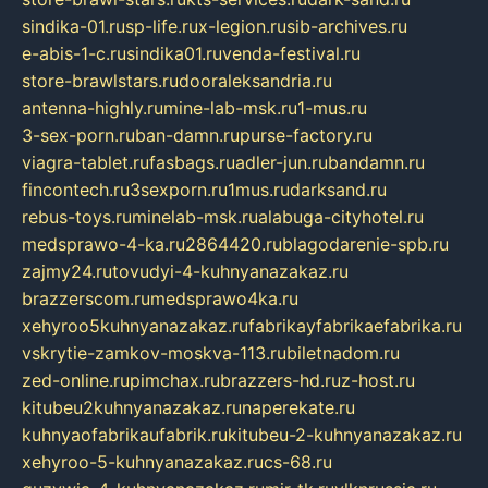
sindika-01.ru
sp-life.ru
x-legion.ru
sib-archives.ru
e-abis-1-c.ru
sindika01.ru
venda-festival.ru
store-brawlstars.ru
dooraleksandria.ru
antenna-highly.ru
mine-lab-msk.ru
1-mus.ru
3-sex-porn.ru
ban-damn.ru
purse-factory.ru
viagra-tablet.ru
fasbags.ru
adler-jun.ru
bandamn.ru
fincontech.ru
3sexporn.ru
1mus.ru
darksand.ru
rebus-toys.ru
minelab-msk.ru
alabuga-cityhotel.ru
medsprawo-4-ka.ru
2864420.ru
blagodarenie-spb.ru
zajmy24.ru
tovudyi-4-kuhnyanazakaz.ru
brazzerscom.ru
medsprawo4ka.ru
xehyroo5kuhnyanazakaz.ru
fabrikayfabrikaefabrika.ru
vskrytie-zamkov-moskva-113.ru
biletnadom.ru
zed-online.ru
pimchax.ru
brazzers-hd.ru
z-host.ru
kitubeu2kuhnyanazakaz.ru
naperekate.ru
kuhnyaofabrikaufabrik.ru
kitubeu-2-kuhnyanazakaz.ru
xehyroo-5-kuhnyanazakaz.ru
cs-68.ru