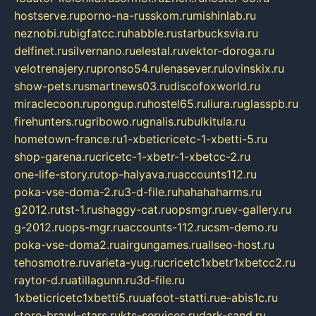
hostserve.ru
porno-na-russkom.ru
mishinlab.ru
neznobi.ru
bigfatcc.ru
habble.ru
starbucksvia.ru
delfinet.ru
silvernano.ru
elestal.ru
vektor-doroga.ru
velotrenajery.ru
pronso54.ru
lenasever.ru
lovinskix.ru
show-pets.ru
smartnews03.ru
discofoxworld.ru
miraclecoon.ru
pongup.ru
hostel65.ru
liura.ru
glasspb.ru
firehunters.ru
gribowo.ru
gnalis.ru
bulkitula.ru
hometown-france.ru
1-xbeticricetc-1-xbetti-5.ru
shop-garena.ru
cricetc-1-xbetr-1-xbetcc-2.ru
one-life-story.ru
top-halyava.ru
accounts112.ru
poka-vse-doma-2.ru
3-d-file.ru
hahahaharms.ru
g2012.ru
tst-1.ru
shaggy-cat.ru
opsmgr.ru
ev-gallery.ru
g-2012.ru
ops-mgr.ru
accounts-112.ru
csm-demo.ru
poka-vse-doma2.ru
airgungames.ru
allseo-host.ru
tehosmotre.ru
varieta-yug.ru
cricetc1xbetr1xbetcc2.ru
raytor-d.ru
atillagunn.ru
3d-file.ru
1xbeticricetc1xbetti5.ru
uafoot-statti.ru
e-abis1c.ru
store-brawl-stars.ru
kts-services.ru
dark-sand.ru