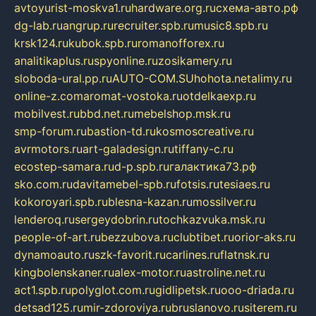
avtoyurist-moskva1.ru
hardware.org.ru
схема-авто.рф
dg-lab.ru
angrup.ru
recruiter.spb.ru
music8.spb.ru
krsk124.ru
kubok.spb.ru
romanofforex.ru
analitikaplus.ru
spyonline.ru
zosikamery.ru
sloboda-ural.pp.ru
AUTO-COM.SU
hohota.net
alimy.ru
online-z.com
aromat-vostoka.ru
otdelkaexp.ru
mobilvest.ru
bbd.net.ru
mebelshop.msk.ru
smp-forum.ru
bastion-td.ru
kosmoscreative.ru
avrmotors.ru
art-galadesign.ru
tiffany-c.ru
ecostep-samara.ru
d-p.spb.ru
галактика73.рф
sko.com.ru
davitamebel-spb.ru
fotsis.ru
tesiaes.ru
kokoroyari.spb.ru
blesna-kazan.ru
mossilver.ru
lenderoq.ru
sergeydobrin.ru
tochkazvuka.msk.ru
people-of-art.ru
bezzubova.ru
clubtibet.ru
orior-aks.ru
dynamoauto.ru
szk-favorit.ru
carlines.ru
flatnsk.ru
kingbolenskaner.ru
alex-motor.ru
astroline.net.ru
act1.spb.ru
polyglot.com.ru
gidlipetsk.ru
ooo-driada.ru
detsad125.ru
mir-zdoroviya.ru
bruslanovo.ru
siterem.ru