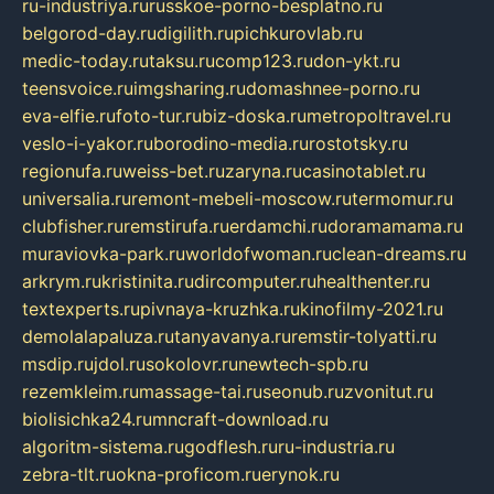
ru-industriya.ru
russkoe-porno-besplatno.ru
belgorod-day.ru
digilith.ru
pichkurovlab.ru
medic-today.ru
taksu.ru
comp123.ru
don-ykt.ru
teensvoice.ru
imgsharing.ru
domashnee-porno.ru
eva-elfie.ru
foto-tur.ru
biz-doska.ru
metropoltravel.ru
veslo-i-yakor.ru
borodino-media.ru
rostotsky.ru
regionufa.ru
weiss-bet.ru
zaryna.ru
casinotablet.ru
universalia.ru
remont-mebeli-moscow.ru
termomur.ru
clubfisher.ru
remstirufa.ru
erdamchi.ru
doramamama.ru
muraviovka-park.ru
worldofwoman.ru
clean-dreams.ru
arkrym.ru
kristinita.ru
dircomputer.ru
healthenter.ru
textexperts.ru
pivnaya-kruzhka.ru
kinofilmy-2021.ru
demolalapaluza.ru
tanyavanya.ru
remstir-tolyatti.ru
msdip.ru
jdol.ru
sokolovr.ru
newtech-spb.ru
rezemkleim.ru
massage-tai.ru
seonub.ru
zvonitut.ru
biolisichka24.ru
mncraft-download.ru
algoritm-sistema.ru
godflesh.ru
ru-industria.ru
zebra-tlt.ru
okna-proficom.ru
erynok.ru