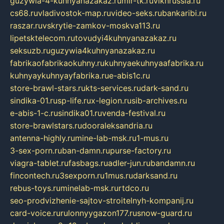
guzywia-4-kuhnyanazakaz.ru
mir-tk.ru
vlknrussia.ru
cs68.ru
vladivostok-map.ru
video-seks.ru
bankaribi.ru
raszar.ru
vskrytie-zamkov-moskva113.ru
lipetsktelecom.ru
tovudyi4kuhnyanazakaz.ru
seksuzb.ru
guzywia4kuhnyanazakaz.ru
fabrikaofabrikaokuhny.ru
kuhnyaekuhnyaafabrika.ru
kuhnyaykuhnyayfabrika.ru
e-abis1c.ru
store-brawl-stars.ru
kts-services.ru
dark-sand.ru
sindika-01.ru
sp-life.ru
x-legion.ru
sib-archives.ru
e-abis-1-c.ru
sindika01.ru
venda-festival.ru
store-brawlstars.ru
dooraleksandria.ru
antenna-highly.ru
mine-lab-msk.ru
1-mus.ru
3-sex-porn.ru
ban-damn.ru
purse-factory.ru
viagra-tablet.ru
fasbags.ru
adler-jun.ru
bandamn.ru
fincontech.ru
3sexporn.ru
1mus.ru
darksand.ru
rebus-toys.ru
minelab-msk.ru
rtdco.ru
seo-prodvizhenie-sajtov-stroitelnyh-kompanij.ru
card-voice.ru
rulonnyygazon177.ru
snow-guard.ru