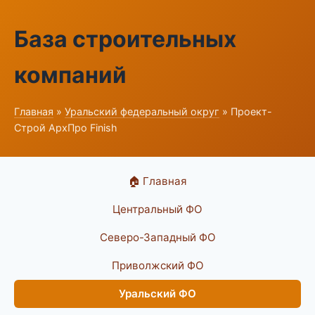
База строительных
компаний
Главная
»
Уральский федеральный округ
» Проект-
Строй АрхПро Finish
🏠 Главная
Центральный ФО
Северо-Западный ФО
Приволжский ФО
Уральский ФО