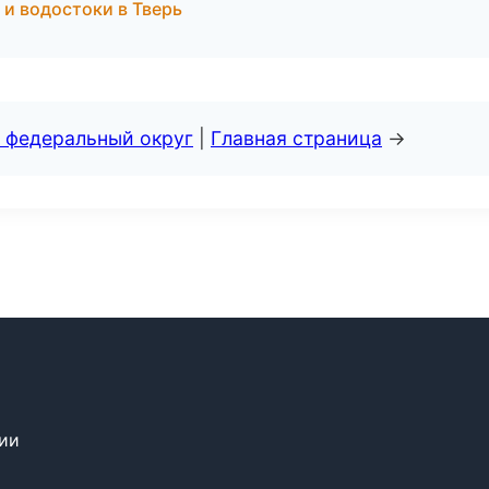
и водостоки в Тверь
 федеральный округ
|
Главная страница
→
сии