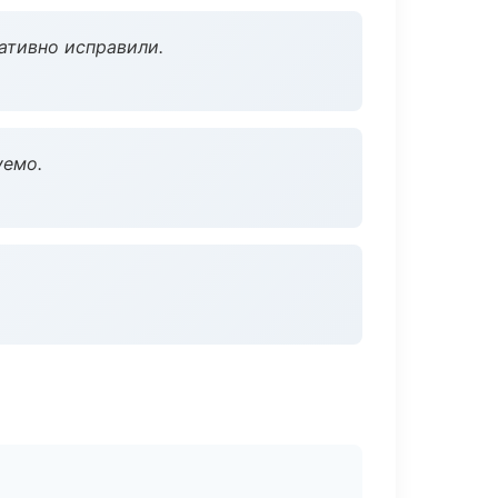
ативно исправили.
уемо.