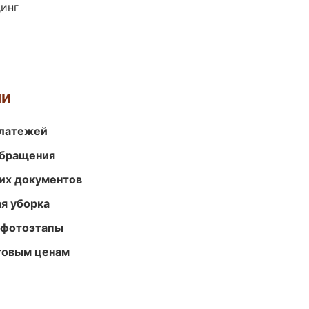
динг
ми
платежей
обращения
их документов
ая уборка
 фотоэтапы
птовым ценам