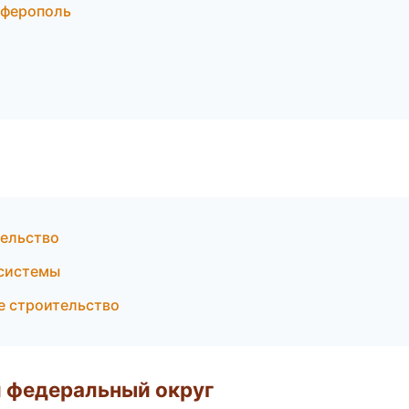
мферополь
тельство
 системы
е строительство
 федеральный округ