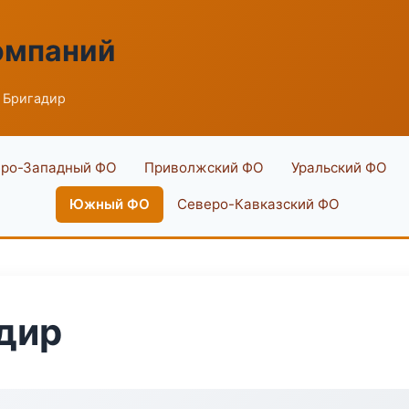
омпаний
 Бригадир
ро-Западный ФО
Приволжский ФО
Уральский ФО
Южный ФО
Северо-Кавказский ФО
дир