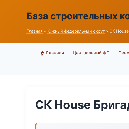
База строительных к
Главная
»
Южный федеральный округ
» СК House
🏠 Главная
Центральный ФО
Севе
СК House Брига