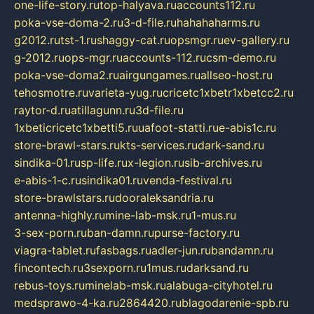
one-life-story.ru
top-halyava.ru
accounts112.ru
poka-vse-doma-2.ru
3-d-file.ru
hahahaharms.ru
g2012.ru
tst-1.ru
shaggy-cat.ru
opsmgr.ru
ev-gallery.ru
g-2012.ru
ops-mgr.ru
accounts-112.ru
csm-demo.ru
poka-vse-doma2.ru
airgungames.ru
allseo-host.ru
tehosmotre.ru
varieta-yug.ru
cricetc1xbetr1xbetcc2.ru
raytor-d.ru
atillagunn.ru
3d-file.ru
1xbeticricetc1xbetti5.ru
uafoot-statti.ru
e-abis1c.ru
store-brawl-stars.ru
kts-services.ru
dark-sand.ru
sindika-01.ru
sp-life.ru
x-legion.ru
sib-archives.ru
e-abis-1-c.ru
sindika01.ru
venda-festival.ru
store-brawlstars.ru
dooraleksandria.ru
antenna-highly.ru
mine-lab-msk.ru
1-mus.ru
3-sex-porn.ru
ban-damn.ru
purse-factory.ru
viagra-tablet.ru
fasbags.ru
adler-jun.ru
bandamn.ru
fincontech.ru
3sexporn.ru
1mus.ru
darksand.ru
rebus-toys.ru
minelab-msk.ru
alabuga-cityhotel.ru
medsprawo-4-ka.ru
2864420.ru
blagodarenie-spb.ru