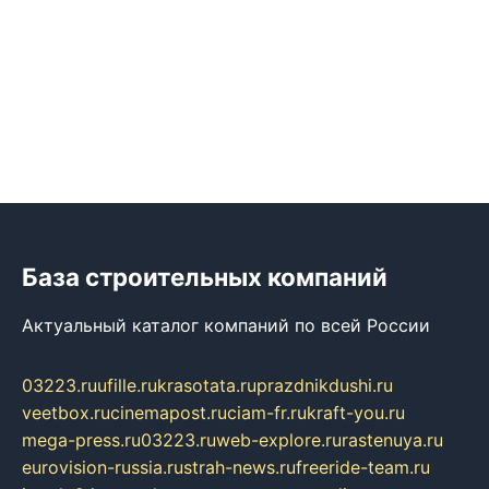
База строительных компаний
Актуальный каталог компаний по всей России
03223.ru
ufille.ru
krasotata.ru
prazdnikdushi.ru
veetbox.ru
cinemapost.ru
ciam-fr.ru
kraft-you.ru
mega-press.ru
03223.ru
web-explore.ru
rastenuya.ru
eurovision-russia.ru
strah-news.ru
freeride-team.ru