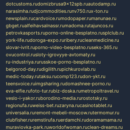
dotcustoms.ru
domizbrusa9x12spb.ru
autodamp.ru
narasimha.ru
djcommodities.ru
nv750.ru
x-ton.ru
newsplain.ru
cardvoice.ru
modopaper.ru
manunae.ru
gbget.ru
alfeihavsalnassr.ru
madoma.ru
tajuncos.ru
petrovkasports.ru
porno-online-besplatno.ru
splclub.ru
york-life.ru
doroga-expo.ru
ribery.ru
cleanmedicine.ru
slovar-ivrit.ru
porno-video-besplatno.ru
seks-365.ru
ovucontrol.ru
sloty-igrovyye-avtomaty.ru
ru-industriya.ru
russkoe-porno-besplatno.ru
belgorod-day.ru
digilith.ru
pichkurovlab.ru
medic-today.ru
taksu.ru
comp123.ru
don-ykt.ru
teensvoice.ru
imgsharing.ru
domashnee-porno.ru
eva-elfie.ru
foto-tur.ru
biz-doska.ru
metropoltravel.ru
veslo-i-yakor.ru
borodino-media.ru
rostotsky.ru
regionufa.ru
weiss-bet.ru
zaryna.ru
casinotablet.ru
universalia.ru
remont-mebeli-moscow.ru
termomur.ru
clubfisher.ru
remstirufa.ru
erdamchi.ru
doramamama.ru
muraviovka-park.ru
worldofwoman.ru
clean-dreams.ru