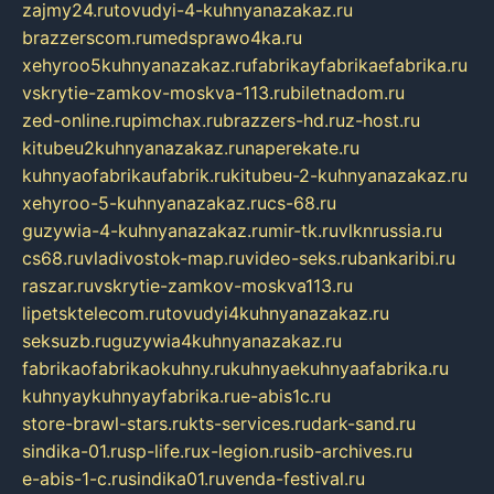
zajmy24.ru
tovudyi-4-kuhnyanazakaz.ru
brazzerscom.ru
medsprawo4ka.ru
xehyroo5kuhnyanazakaz.ru
fabrikayfabrikaefabrika.ru
vskrytie-zamkov-moskva-113.ru
biletnadom.ru
zed-online.ru
pimchax.ru
brazzers-hd.ru
z-host.ru
kitubeu2kuhnyanazakaz.ru
naperekate.ru
kuhnyaofabrikaufabrik.ru
kitubeu-2-kuhnyanazakaz.ru
xehyroo-5-kuhnyanazakaz.ru
cs-68.ru
guzywia-4-kuhnyanazakaz.ru
mir-tk.ru
vlknrussia.ru
cs68.ru
vladivostok-map.ru
video-seks.ru
bankaribi.ru
raszar.ru
vskrytie-zamkov-moskva113.ru
lipetsktelecom.ru
tovudyi4kuhnyanazakaz.ru
seksuzb.ru
guzywia4kuhnyanazakaz.ru
fabrikaofabrikaokuhny.ru
kuhnyaekuhnyaafabrika.ru
kuhnyaykuhnyayfabrika.ru
e-abis1c.ru
store-brawl-stars.ru
kts-services.ru
dark-sand.ru
sindika-01.ru
sp-life.ru
x-legion.ru
sib-archives.ru
e-abis-1-c.ru
sindika01.ru
venda-festival.ru