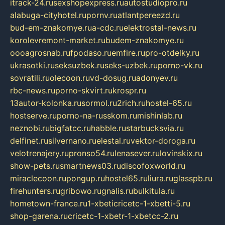
itrack-24.ru
sexshopexpress.ru
autostudiopro.ru
alabuga-cityhotel.ru
pornv.ru
atlantpereezd.ru
bud-em-znakomye.ru
a-cdc.ru
elektrostal-news.ru
korolevremont-market.ru
budem-znakomye.ru
oooagrosnab.ru
fpodaso.ru
emfire.ru
pro-otdelky.ru
ukrasotki.ru
seksuzbek.ru
seks-uzbek.ru
porno-vk.ru
sovratili.ru
olecoon.ru
vd-dosug.ru
adonyev.ru
rbc-news.ru
porno-skvirt.ru
krospr.ru
13autor-kolonka.ru
sormol.ru
2rich.ru
hostel-65.ru
hostserve.ru
porno-na-russkom.ru
mishinlab.ru
neznobi.ru
bigfatcc.ru
habble.ru
starbucksvia.ru
delfinet.ru
silvernano.ru
elestal.ru
vektor-doroga.ru
velotrenajery.ru
pronso54.ru
lenasever.ru
lovinskix.ru
show-pets.ru
smartnews03.ru
discofoxworld.ru
miraclecoon.ru
pongup.ru
hostel65.ru
liura.ru
glasspb.ru
firehunters.ru
gribowo.ru
gnalis.ru
bulkitula.ru
hometown-france.ru
1-xbeticricetc-1-xbetti-5.ru
shop-garena.ru
cricetc-1-xbetr-1-xbetcc-2.ru