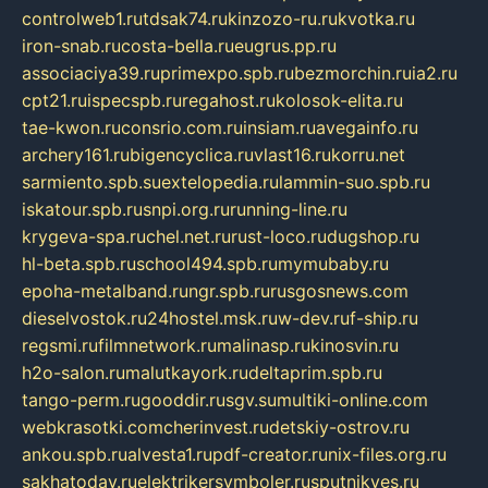
controlweb1.ru
tdsak74.ru
kinzozo-ru.ru
kvotka.ru
iron-snab.ru
costa-bella.ru
eugrus.pp.ru
associaciya39.ru
primexpo.spb.ru
bezmorchin.ru
ia2.ru
cpt21.ru
ispecspb.ru
regahost.ru
kolosok-elita.ru
tae-kwon.ru
consrio.com.ru
insiam.ru
avegainfo.ru
archery161.ru
bigencyclica.ru
vlast16.ru
korru.net
sarmiento.spb.su
extelopedia.ru
lammin-suo.spb.ru
iskatour.spb.ru
snpi.org.ru
running-line.ru
krygeva-spa.ru
chel.net.ru
rust-loco.ru
dugshop.ru
hl-beta.spb.ru
school494.spb.ru
mymubaby.ru
epoha-metalband.ru
ngr.spb.ru
rusgosnews.com
dieselvostok.ru
24hostel.msk.ru
w-dev.ru
f-ship.ru
regsmi.ru
filmnetwork.ru
malinasp.ru
kinosvin.ru
h2o-salon.ru
malutkayork.ru
deltaprim.spb.ru
tango-perm.ru
gooddir.ru
sgv.su
multiki-online.com
webkrasotki.com
cherinvest.ru
detskiy-ostrov.ru
ankou.spb.ru
alvesta1.ru
pdf-creator.ru
nix-files.org.ru
sakhatoday.ru
elektrikersymboler.ru
sputnikyes.ru