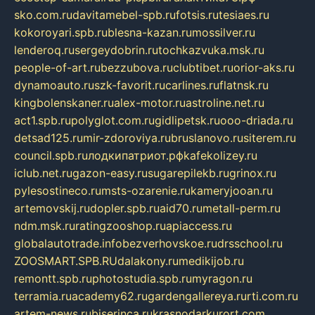
sko.com.ru
davitamebel-spb.ru
fotsis.ru
tesiaes.ru
kokoroyari.spb.ru
blesna-kazan.ru
mossilver.ru
lenderoq.ru
sergeydobrin.ru
tochkazvuka.msk.ru
people-of-art.ru
bezzubova.ru
clubtibet.ru
orior-aks.ru
dynamoauto.ru
szk-favorit.ru
carlines.ru
flatnsk.ru
kingbolenskaner.ru
alex-motor.ru
astroline.net.ru
act1.spb.ru
polyglot.com.ru
gidlipetsk.ru
ooo-driada.ru
detsad125.ru
mir-zdoroviya.ru
bruslanovo.ru
siterem.ru
council.spb.ru
лодкипатриот.рф
kafekolizey.ru
iclub.net.ru
gazon-easy.ru
sugarepilekb.ru
grinox.ru
pylesostineco.ru
msts-ozarenie.ru
kameryjooan.ru
artemovskij.ru
dopler.spb.ru
aid70.ru
metall-perm.ru
ndm.msk.ru
ratingzooshop.ru
apiaccess.ru
globalautotrade.info
bezverhovskoe.ru
drsschool.ru
ZOOSMART.SPB.RU
dalakony.ru
medikijob.ru
remontt.spb.ru
photostudia.spb.ru
myragon.ru
terramia.ru
academy62.ru
gardengallereya.ru
rti.com.ru
artem-news.ru
biserinca.ru
krasnodarkurort.com