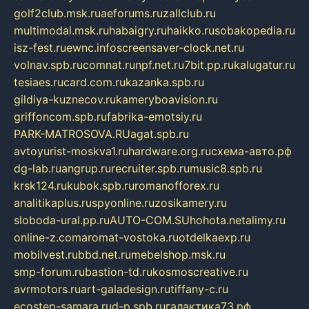
golf2club.msk.ru
aeforums.ru
zallclub.ru
multimodal.msk.ru
habaigry.ru
haikko.ru
sobakopedia.ru
isz-fest.ru
ewnc.info
screensaver-clock.net.ru
volnav.spb.ru
comnat.ru
npf.net.ru
7bit.pp.ru
kalugatur.ru
tesiaes.ru
card.com.ru
kazanka.spb.ru
gildiya-kuznecov.ru
kameryboavision.ru
griffoncom.spb.ru
fabrika-emotsiy.ru
PARK-MATROSOVA.RU
agat.spb.ru
avtoyurist-moskva1.ru
hardware.org.ru
схема-авто.рф
dg-lab.ru
angrup.ru
recruiter.spb.ru
music8.spb.ru
krsk124.ru
kubok.spb.ru
romanofforex.ru
analitikaplus.ru
spyonline.ru
zosikamery.ru
sloboda-ural.pp.ru
AUTO-COM.SU
hohota.net
alimy.ru
online-z.com
aromat-vostoka.ru
otdelkaexp.ru
mobilvest.ru
bbd.net.ru
mebelshop.msk.ru
smp-forum.ru
bastion-td.ru
kosmoscreative.ru
avrmotors.ru
art-galadesign.ru
tiffany-c.ru
ecostep-samara.ru
d-p.spb.ru
галактика73.рф