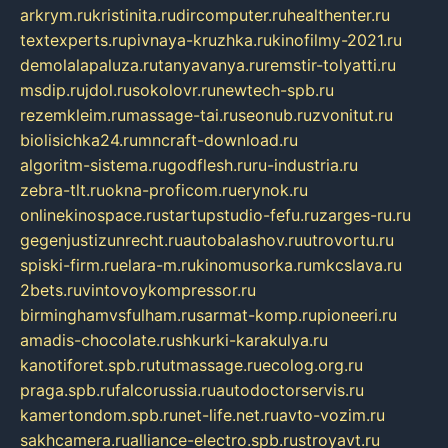
arkrym.ru
kristinita.ru
dircomputer.ru
healthenter.ru
textexperts.ru
pivnaya-kruzhka.ru
kinofilmy-2021.ru
demolalapaluza.ru
tanyavanya.ru
remstir-tolyatti.ru
msdip.ru
jdol.ru
sokolovr.ru
newtech-spb.ru
rezemkleim.ru
massage-tai.ru
seonub.ru
zvonitut.ru
biolisichka24.ru
mncraft-download.ru
algoritm-sistema.ru
godflesh.ru
ru-industria.ru
zebra-tlt.ru
okna-proficom.ru
erynok.ru
onlinekinospace.ru
startupstudio-fefu.ru
zarges-ru.ru
gegenjustizunrecht.ru
autobalashov.ru
utrovortu.ru
spiski-firm.ru
elara-m.ru
kinomusorka.ru
mkcslava.ru
2bets.ru
vintovoykompressor.ru
birminghamvsfulham.ru
sarmat-komp.ru
pioneeri.ru
amadis-chocolate.ru
shkurki-karakulya.ru
kanotiforet.spb.ru
tutmassage.ru
ecolog.org.ru
praga.spb.ru
falcorussia.ru
autodoctorservis.ru
kamertondom.spb.ru
net-life.net.ru
avto-vozim.ru
sakhcamera.ru
alliance-electro.spb.ru
stroyavt.ru