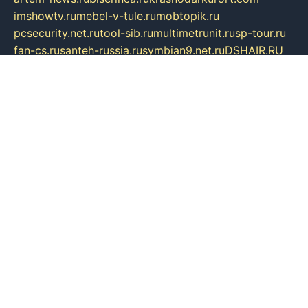
imshowtv.ru
mebel-v-tule.ru
mobtopik.ru
pcsecurity.net.ru
tool-sib.ru
multimetrunit.ru
sp-tour.ru
fan-cs.ru
santeh-russia.ru
symbian9.net.ru
DSHAIR.RU
tmmotors.spb.ru
xjocuricopii.com
musavtomat.msk.ru
obustrojdom.ru
sovetcik.ru
ybaranovskaya.ru
ppknews.ru
cult-alshei.ru
JAPANRUSSIA.RU
proekciyamebel.ru
imper-finans.ru
rim.org.ru
glamourai.ru
brassminus.ru
zabor-pro.ru
ftn.pp.ru
dorogoe58.ru
laimengpacker.ru
kuzova-zapchasti.ru
sageerp.ru
taxodrom.ru
dsrazvitie.ru
hardcity.net.ru
ratinghomegames.ru
topservice25.ru
gubernyan.ru
gtglasslined.ru
ii4.ru
tssport.spb.ru
andorra24.com
blackwallstreet.ru
oboimos.ru
optim-doors.com.ru
ikuch.ru
nycr.org.ru
npa21.ru
vremya-ch.spb.ru
desert000.ru
ivtorgi.ru
ifiori.ru
catalog-statei.ru
dcv.org.ru
spetsmaster174.ru
ipkameryhiseeu.ru
dum26.ru
ruspol.spb.ru
fr-opendp.ru
kam-solnyshko.ru