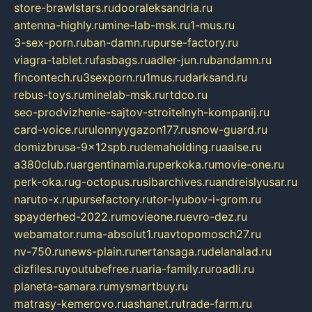
store-brawlstars.ru
dooraleksandria.ru
antenna-highly.ru
mine-lab-msk.ru
1-mus.ru
3-sex-porn.ru
ban-damn.ru
purse-factory.ru
viagra-tablet.ru
fasbags.ru
adler-jun.ru
bandamn.ru
fincontech.ru
3sexporn.ru
1mus.ru
darksand.ru
rebus-toys.ru
minelab-msk.ru
rtdco.ru
seo-prodvizhenie-sajtov-stroitelnyh-kompanij.ru
card-voice.ru
rulonnyygazon177.ru
snow-guard.ru
domizbrusa-9x12spb.ru
demaholding.ru
aalse.ru
a380club.ru
argentinamia.ru
perkoka.ru
movie-one.ru
perk-oka.ru
g-octopus.ru
sibarchives.ru
andreislyusar.ru
naruto-x.ru
pursefactory.ru
tor-lyubov-i-grom.ru
spayderhed-2022.ru
movieone.ru
evro-dez.ru
webamator.ru
ma-absolut1.ru
avtopomosch27.ru
nv-750.ru
news-plain.ru
nertansaga.ru
delanalad.ru
dizfiles.ru
youtubefree.ru
aria-family.ru
roadli.ru
planeta-samara.ru
mysmartbuy.ru
matrasy-kemerovo.ru
ashanet.ru
trade-farm.ru