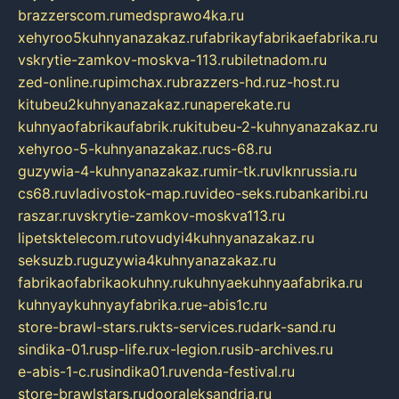
brazzerscom.ru
medsprawo4ka.ru
xehyroo5kuhnyanazakaz.ru
fabrikayfabrikaefabrika.ru
vskrytie-zamkov-moskva-113.ru
biletnadom.ru
zed-online.ru
pimchax.ru
brazzers-hd.ru
z-host.ru
kitubeu2kuhnyanazakaz.ru
naperekate.ru
kuhnyaofabrikaufabrik.ru
kitubeu-2-kuhnyanazakaz.ru
xehyroo-5-kuhnyanazakaz.ru
cs-68.ru
guzywia-4-kuhnyanazakaz.ru
mir-tk.ru
vlknrussia.ru
cs68.ru
vladivostok-map.ru
video-seks.ru
bankaribi.ru
raszar.ru
vskrytie-zamkov-moskva113.ru
lipetsktelecom.ru
tovudyi4kuhnyanazakaz.ru
seksuzb.ru
guzywia4kuhnyanazakaz.ru
fabrikaofabrikaokuhny.ru
kuhnyaekuhnyaafabrika.ru
kuhnyaykuhnyayfabrika.ru
e-abis1c.ru
store-brawl-stars.ru
kts-services.ru
dark-sand.ru
sindika-01.ru
sp-life.ru
x-legion.ru
sib-archives.ru
e-abis-1-c.ru
sindika01.ru
venda-festival.ru
store-brawlstars.ru
dooraleksandria.ru