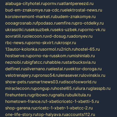
alabuga-cityhotel.ru
pornv.ru
atlantpereezd.ru
bud-em-znakomye.ru
a-cdc.ru
elektrostal-news.ru
korolevremont-market.ru
budem-znakomye.ru
oooagrosnab.ru
fpodaso.ru
emfire.ru
pro-otdelky.ru
ukrasotki.ru
seksuzbek.ru
seks-uzbek.ru
porno-vk.ru
sovratili.ru
olecoon.ru
vd-dosug.ru
adonyev.ru
rbc-news.ru
porno-skvirt.ru
krospr.ru
13autor-kolonka.ru
sormol.ru
2rich.ru
hostel-65.ru
hostserve.ru
porno-na-russkom.ru
mishinlab.ru
neznobi.ru
bigfatcc.ru
habble.ru
starbucksvia.ru
delfinet.ru
silvernano.ru
elestal.ru
vektor-doroga.ru
velotrenajery.ru
pronso54.ru
lenasever.ru
lovinskix.ru
show-pets.ru
smartnews03.ru
discofoxworld.ru
miraclecoon.ru
pongup.ru
hostel65.ru
liura.ru
glasspb.ru
firehunters.ru
gribowo.ru
gnalis.ru
bulkitula.ru
hometown-france.ru
1-xbeticricetc-1-xbetti-5.ru
shop-garena.ru
cricetc-1-xbetr-1-xbetcc-2.ru
one-life-story.ru
top-halyava.ru
accounts112.ru