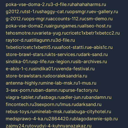
poka-vse-doma-2.ru
3-d-file.ru
hahahaharms.ru
g2012.ru
tst-1.ru
shaggy-cat.ru
opsmgr.ru
ev-gallery.ru
g-2012.ru
ops-mgr.ru
accounts-112.ru
csm-demo.ru
poka-vse-doma2.ru
airgungames.ru
allseo-host.ru
tehosmotre.ru
varieta-yug.ru
cricetc1xbetr1xbetcc2.ru
raytor-d.ru
atillagunn.ru
3d-file.ru
1xbeticricetc1xbetti5.ru
uafoot-statti.ru
e-abis1c.ru
store-brawl-stars.ru
kts-services.ru
dark-sand.ru
sindika-01.ru
sp-life.ru
x-legion.ru
sib-archives.ru
e-abis-1-c.ru
sindika01.ru
venda-festival.ru
store-brawlstars.ru
dooraleksandria.ru
antenna-highly.ru
mine-lab-msk.ru
1-mus.ru
3-sex-porn.ru
ban-damn.ru
purse-factory.ru
viagra-tablet.ru
fasbags.ru
adler-jun.ru
bandamn.ru
fincontech.ru
3sexporn.ru
1mus.ru
darksand.ru
rebus-toys.ru
minelab-msk.ru
alabuga-cityhotel.ru
medsprawo-4-ka.ru
2864420.ru
blagodarenie-spb.ru
zajmy24.ru
tovudyi-4-kuhnyanazakaz.ru