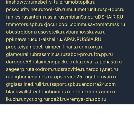
imshowtv.ru
mebel-v-tule.ru
mobtopik.ru
pcsecurity.net.ru
tool-sib.ru
multimetrunit.ru
sp-tour.ru
fan-cs.ru
santeh-russia.ru
symbian9.net.ru
DSHAIR.RU
tmmotors.spb.ru
xjocuricopii.com
musavtomat.msk.ru
obustrojdom.ru
sovetcik.ru
ybaranovskaya.ru
ppknews.ru
cult-alshei.ru
JAPANRUSSIA.RU
proekciyamebel.ru
imper-finans.ru
rim.org.ru
glamourai.ru
brassminus.ru
zabor-pro.ru
ftn.pp.ru
dorogoe58.ru
laimengpacker.ru
kuzova-zapchasti.ru
sageerp.ru
taxodrom.ru
dsrazvitie.ru
hardcity.net.ru
ratinghomegames.ru
topservice25.ru
gubernyan.ru
gtglasslined.ru
ii4.ru
tssport.spb.ru
andorra24.com
blackwallstreet.ru
oboimos.ru
optim-doors.com.ru
ikuch.ru
nycr.org.ru
npa21.ru
vremya-ch.spb.ru
desert000.ru
ivtorgi.ru
ifiori.ru
catalog-statei.ru
dcv.org.ru
spetsmaster174.ru
ipkameryhiseeu.ru
dum26.ru
ruspol.spb.ru
fr-opendp.ru
kam-solnyshko.ru
cheyenne-arapaho.ru
sevzapmetal.spb.ru