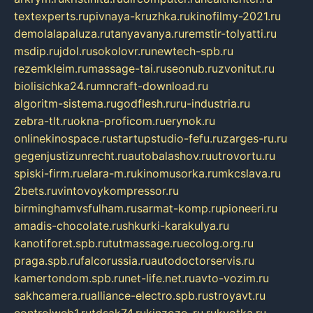
textexperts.ru
pivnaya-kruzhka.ru
kinofilmy-2021.ru
demolalapaluza.ru
tanyavanya.ru
remstir-tolyatti.ru
msdip.ru
jdol.ru
sokolovr.ru
newtech-spb.ru
rezemkleim.ru
massage-tai.ru
seonub.ru
zvonitut.ru
biolisichka24.ru
mncraft-download.ru
algoritm-sistema.ru
godflesh.ru
ru-industria.ru
zebra-tlt.ru
okna-proficom.ru
erynok.ru
onlinekinospace.ru
startupstudio-fefu.ru
zarges-ru.ru
gegenjustizunrecht.ru
autobalashov.ru
utrovortu.ru
spiski-firm.ru
elara-m.ru
kinomusorka.ru
mkcslava.ru
2bets.ru
vintovoykompressor.ru
birminghamvsfulham.ru
sarmat-komp.ru
pioneeri.ru
amadis-chocolate.ru
shkurki-karakulya.ru
kanotiforet.spb.ru
tutmassage.ru
ecolog.org.ru
praga.spb.ru
falcorussia.ru
autodoctorservis.ru
kamertondom.spb.ru
net-life.net.ru
avto-vozim.ru
sakhcamera.ru
alliance-electro.spb.ru
stroyavt.ru
controlweb1.ru
tdsak74.ru
kinzozo-ru.ru
kvotka.ru