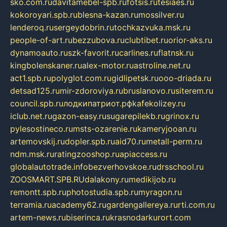
sko.com.ru
davitamebel-spb.ru
fotsis.ru
tesiaes.ru
kokoroyari.spb.ru
blesna-kazan.ru
mossilver.ru
lenderoq.ru
sergeydobrin.ru
tochkazvuka.msk.ru
people-of-art.ru
bezzubova.ru
clubtibet.ru
orior-aks.ru
dynamoauto.ru
szk-favorit.ru
carlines.ru
flatnsk.ru
kingbolenskaner.ru
alex-motor.ru
astroline.net.ru
act1.spb.ru
polyglot.com.ru
gidlipetsk.ru
ooo-driada.ru
detsad125.ru
mir-zdoroviya.ru
bruslanovo.ru
siterem.ru
council.spb.ru
лодкипатриот.рф
kafekolizey.ru
iclub.net.ru
gazon-easy.ru
sugarepilekb.ru
grinox.ru
pylesostineco.ru
msts-ozarenie.ru
kameryjooan.ru
artemovskij.ru
dopler.spb.ru
aid70.ru
metall-perm.ru
ndm.msk.ru
ratingzooshop.ru
apiaccess.ru
globalautotrade.info
bezverhovskoe.ru
drsschool.ru
ZOOSMART.SPB.RU
dalakony.ru
medikijob.ru
remontt.spb.ru
photostudia.spb.ru
myragon.ru
terramia.ru
academy62.ru
gardengallereya.ru
rti.com.ru
artem-news.ru
biserinca.ru
krasnodarkurort.com