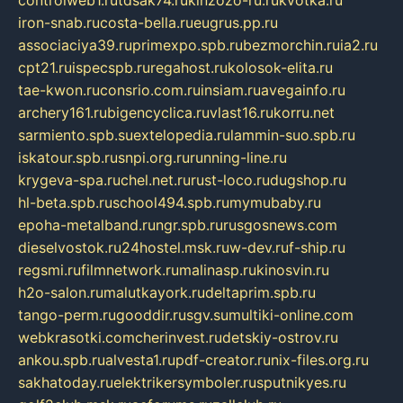
iron-snab.ru
costa-bella.ru
eugrus.pp.ru
associaciya39.ru
primexpo.spb.ru
bezmorchin.ru
ia2.ru
cpt21.ru
ispecspb.ru
regahost.ru
kolosok-elita.ru
tae-kwon.ru
consrio.com.ru
insiam.ru
avegainfo.ru
archery161.ru
bigencyclica.ru
vlast16.ru
korru.net
sarmiento.spb.su
extelopedia.ru
lammin-suo.spb.ru
iskatour.spb.ru
snpi.org.ru
running-line.ru
krygeva-spa.ru
chel.net.ru
rust-loco.ru
dugshop.ru
hl-beta.spb.ru
school494.spb.ru
mymubaby.ru
epoha-metalband.ru
ngr.spb.ru
rusgosnews.com
dieselvostok.ru
24hostel.msk.ru
w-dev.ru
f-ship.ru
regsmi.ru
filmnetwork.ru
malinasp.ru
kinosvin.ru
h2o-salon.ru
malutkayork.ru
deltaprim.spb.ru
tango-perm.ru
gooddir.ru
sgv.su
multiki-online.com
webkrasotki.com
cherinvest.ru
detskiy-ostrov.ru
ankou.spb.ru
alvesta1.ru
pdf-creator.ru
nix-files.org.ru
sakhatoday.ru
elektrikersymboler.ru
sputnikyes.ru