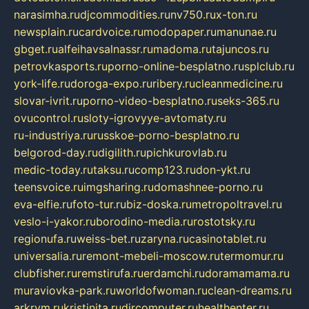
narasimha.ru
djcommodities.ru
nv750.ru
x-ton.ru
newsplain.ru
cardvoice.ru
modopaper.ru
manunae.ru
gbget.ru
alfeihavsalnassr.ru
madoma.ru
tajuncos.ru
petrovkasports.ru
porno-online-besplatno.ru
splclub.ru
york-life.ru
doroga-expo.ru
ribery.ru
cleanmedicine.ru
slovar-ivrit.ru
porno-video-besplatno.ru
seks-365.ru
ovucontrol.ru
sloty-igrovyye-avtomaty.ru
ru-industriya.ru
russkoe-porno-besplatno.ru
belgorod-day.ru
digilith.ru
pichkurovlab.ru
medic-today.ru
taksu.ru
comp123.ru
don-ykt.ru
teensvoice.ru
imgsharing.ru
domashnee-porno.ru
eva-elfie.ru
foto-tur.ru
biz-doska.ru
metropoltravel.ru
veslo-i-yakor.ru
borodino-media.ru
rostotsky.ru
regionufa.ru
weiss-bet.ru
zaryna.ru
casinotablet.ru
universalia.ru
remont-mebeli-moscow.ru
termomur.ru
clubfisher.ru
remstirufa.ru
erdamchi.ru
doramamama.ru
muraviovka-park.ru
worldofwoman.ru
clean-dreams.ru
arkrym.ru
kristinita.ru
dircomputer.ru
healthenter.ru