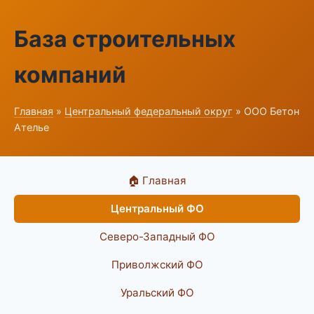
База строительных
компаний
Главная
»
Центральный федеральный округ
» ООО Бетон
Ателье
🏠 Главная
Центральный ФО
Северо-Западный ФО
Приволжский ФО
Уральский ФО