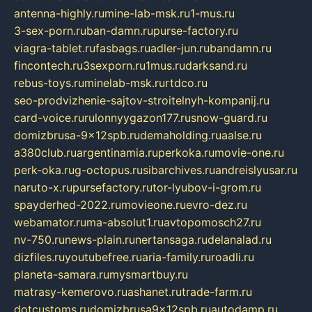
antenna-highly.ru
mine-lab-msk.ru
1-mus.ru
3-sex-porn.ru
ban-damn.ru
purse-factory.ru
viagra-tablet.ru
fasbags.ru
adler-jun.ru
bandamn.ru
fincontech.ru
3sexporn.ru
1mus.ru
darksand.ru
rebus-toys.ru
minelab-msk.ru
rtdco.ru
seo-prodvizhenie-sajtov-stroitelnyh-kompanij.ru
card-voice.ru
rulonnyygazon177.ru
snow-guard.ru
domizbrusa-9x12spb.ru
demaholding.ru
aalse.ru
a380club.ru
argentinamia.ru
perkoka.ru
movie-one.ru
perk-oka.ru
g-octopus.ru
sibarchives.ru
andreislyusar.ru
naruto-x.ru
pursefactory.ru
tor-lyubov-i-grom.ru
spayderhed-2022.ru
movieone.ru
evro-dez.ru
webamator.ru
ma-absolut1.ru
avtopomosch27.ru
nv-750.ru
news-plain.ru
nertansaga.ru
delanalad.ru
dizfiles.ru
youtubefree.ru
aria-family.ru
roadli.ru
planeta-samara.ru
mysmartbuy.ru
matrasy-kemerovo.ru
ashanet.ru
trade-farm.ru
dotcustoms.ru
domizbrusa9x12spb.ru
autodamp.ru