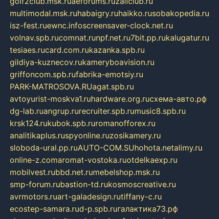
golf2club.msk.ru
aeforums.ru
zallclub.ru
multimodal.msk.ru
habaigry.ru
haikko.ru
sobakopedia.ru
isz-fest.ru
ewnc.info
screensaver-clock.net.ru
volnav.spb.ru
comnat.ru
npf.net.ru
7bit.pp.ru
kalugatur.ru
tesiaes.ru
card.com.ru
kazanka.spb.ru
gildiya-kuznecov.ru
kameryboavision.ru
griffoncom.spb.ru
fabrika-emotsiy.ru
PARK-MATROSOVA.RU
agat.spb.ru
avtoyurist-moskva1.ru
hardware.org.ru
схема-авто.рф
dg-lab.ru
angrup.ru
recruiter.spb.ru
music8.spb.ru
krsk124.ru
kubok.spb.ru
romanofforex.ru
analitikaplus.ru
spyonline.ru
zosikamery.ru
sloboda-ural.pp.ru
AUTO-COM.SU
hohota.net
alimy.ru
online-z.com
aromat-vostoka.ru
otdelkaexp.ru
mobilvest.ru
bbd.net.ru
mebelshop.msk.ru
smp-forum.ru
bastion-td.ru
kosmoscreative.ru
avrmotors.ru
art-galadesign.ru
tiffany-c.ru
ecostep-samara.ru
d-p.spb.ru
галактика73.рф