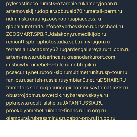
pylesostineco.ru
msts-ozarenie.ru
kameryjooan.ru
artemovskij.ru
dopler.spb.ru
aid70.ru
metall-perm.ru
ndm.msk.ru
ratingzooshop.ru
apiaccess.ru
globalautotrade.info
bezverhovskoe.ru
drsschool.ru
ZOOSMART.SPB.RU
dalakony.ru
medikijob.ru
remontt.spb.ru
photostudia.spb.ru
myragon.ru
terramia.ru
academy62.ru
gardengallereya.ru
rti.com.ru
artem-news.ru
biserinca.ru
krasnodarkurort.com
imshowtv.ru
mebel-v-tule.ru
mobtopik.ru
pcsecurity.net.ru
tool-sib.ru
multimetrunit.ru
sp-tour.ru
fan-cs.ru
santeh-russia.ru
symbian9.net.ru
DSHAIR.RU
tmmotors.spb.ru
xjocuricopii.com
musavtomat.msk.ru
obustrojdom.ru
sovetcik.ru
ybaranovskaya.ru
ppknews.ru
cult-alshei.ru
JAPANRUSSIA.RU
proekciyamebel.ru
imper-finans.ru
rim.org.ru
glamourai.ru
brassminus.ru
zabor-pro.ru
ftn.pp.ru
dorogoe58.ru
laimengpacker.ru
kuzova-zapchasti.ru
sageerp.ru
taxodrom.ru
dsrazvitie.ru
hardcity.net.ru