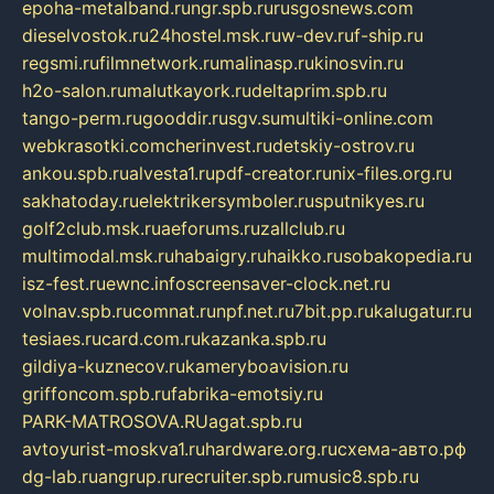
epoha-metalband.ru
ngr.spb.ru
rusgosnews.com
dieselvostok.ru
24hostel.msk.ru
w-dev.ru
f-ship.ru
regsmi.ru
filmnetwork.ru
malinasp.ru
kinosvin.ru
h2o-salon.ru
malutkayork.ru
deltaprim.spb.ru
tango-perm.ru
gooddir.ru
sgv.su
multiki-online.com
webkrasotki.com
cherinvest.ru
detskiy-ostrov.ru
ankou.spb.ru
alvesta1.ru
pdf-creator.ru
nix-files.org.ru
sakhatoday.ru
elektrikersymboler.ru
sputnikyes.ru
golf2club.msk.ru
aeforums.ru
zallclub.ru
multimodal.msk.ru
habaigry.ru
haikko.ru
sobakopedia.ru
isz-fest.ru
ewnc.info
screensaver-clock.net.ru
volnav.spb.ru
comnat.ru
npf.net.ru
7bit.pp.ru
kalugatur.ru
tesiaes.ru
card.com.ru
kazanka.spb.ru
gildiya-kuznecov.ru
kameryboavision.ru
griffoncom.spb.ru
fabrika-emotsiy.ru
PARK-MATROSOVA.RU
agat.spb.ru
avtoyurist-moskva1.ru
hardware.org.ru
схема-авто.рф
dg-lab.ru
angrup.ru
recruiter.spb.ru
music8.spb.ru