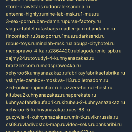
store-brawlstars.ru
dooraleksandria.ru
antenna-highly.ru
mine-lab-msk.ru
1-mus.ru
3-sex-porn.ru
ban-damn.ru
purse-factory.ru
viagra-tablet.ru
fasbags.ru
adler-jun.ru
bandamn.ru
fincontech.ru
3sexporn.ru
1mus.ru
darksand.ru
rebus-toys.ru
minelab-msk.ru
alabuga-cityhotel.ru
medsprawo-4-ka.ru
2864420.ru
blagodarenie-spb.ru
zajmy24.ru
tovudyi-4-kuhnyanazakaz.ru
brazzerscom.ru
medsprawo4ka.ru
xehyroo5kuhnyanazakaz.ru
fabrikayfabrikaefabrika.ru
vskrytie-zamkov-moskva-113.ru
biletnadom.ru
zed-online.ru
pimchax.ru
brazzers-hd.ru
z-host.ru
kitubeu2kuhnyanazakaz.ru
naperekate.ru
kuhnyaofabrikaufabrik.ru
kitubeu-2-kuhnyanazakaz.ru
xehyroo-5-kuhnyanazakaz.ru
cs-68.ru
guzywia-4-kuhnyanazakaz.ru
mir-tk.ru
vlknrussia.ru
cs68.ru
vladivostok-map.ru
video-seks.ru
bankaribi.ru
raszar.ru
vskrytie-zamkov-moskva113.ru