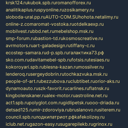
krsk124.ru
kubok.spb.ru
romanofforex.ru
analitikaplus.ru
spyonline.ru
zosikamery.ru
sloboda-ural.pp.ru
AUTO-COM.SU
hohota.net
alimy.ru
online-z.com
aromat-vostoka.ru
otdelkaexp.ru
mobilvest.ru
bbd.net.ru
mebelshop.msk.ru
smp-forum.ru
bastion-td.ru
kosmoscreative.ru
avrmotors.ru
art-galadesign.ru
tiffany-c.ru
ecostep-samara.ru
d-p.spb.ru
галактика73.рф
sko.com.ru
davitamebel-spb.ru
fotsis.ru
tesiaes.ru
kokoroyari.spb.ru
blesna-kazan.ru
mossilver.ru
lenderoq.ru
sergeydobrin.ru
tochkazvuka.msk.ru
people-of-art.ru
bezzubova.ru
clubtibet.ru
orior-aks.ru
dynamoauto.ru
szk-favorit.ru
carlines.ru
flatnsk.ru
kingbolenskaner.ru
alex-motor.ru
astroline.net.ru
act1.spb.ru
polyglot.com.ru
gidlipetsk.ru
ooo-driada.ru
detsad125.ru
mir-zdoroviya.ru
bruslanovo.ru
siterem.ru
council.spb.ru
лодкипатриот.рф
kafekolizey.ru
iclub.net.ru
gazon-easy.ru
sugarepilekb.ru
grinox.ru