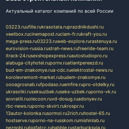
Актуальный каталог компаний по всей России
03223.ru
ufille.ru
krasotata.ru
prazdnikdushi.ru
veetbox.ru
cinemapost.ru
ciam-fr.ru
kraft-you.ru
mega-press.ru
03223.ru
web-explore.ru
rastenuya.ru
eurovision-russia.ru
strah-news.ru
freeride-team.ru
itrack-24.ru
sexshopexpress.ru
autostudiopro.ru
alabuga-cityhotel.ru
pornv.ru
atlantpereezd.ru
bud-em-znakomye.ru
a-cdc.ru
elektrostal-news.ru
korolevremont-market.ru
budem-znakomye.ru
oooagrosnab.ru
fpodaso.ru
emfire.ru
pro-otdelky.ru
ukrasotki.ru
seksuzbek.ru
seks-uzbek.ru
porno-vk.ru
sovratili.ru
olecoon.ru
vd-dosug.ru
adonyev.ru
rbc-news.ru
porno-skvirt.ru
krospr.ru
13autor-kolonka.ru
sormol.ru
2rich.ru
hostel-65.ru
hostserve.ru
porno-na-russkom.ru
mishinlab.ru
neznobi.ru
bigfatcc.ru
habble.ru
starbucksvia.ru