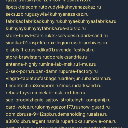
lipetsktelecom.ru
tovudyi4kuhnyanazakaz.ru
seksuzb.ru
guzywia4kuhnyanazakaz.ru
fabrikaofabrikaokuhny.ru
kuhnyaekuhnyaafabrika.ru
kuhnyaykuhnyayfabrika.ru
e-abis1c.ru
store-brawl-stars.ru
kts-services.ru
dark-sand.ru
sindika-01.ru
sp-life.ru
x-legion.ru
sib-archives.ru
e-abis-1-c.ru
sindika01.ru
venda-festival.ru
store-brawlstars.ru
dooraleksandria.ru
antenna-highly.ru
mine-lab-msk.ru
1-mus.ru
3-sex-porn.ru
ban-damn.ru
purse-factory.ru
viagra-tablet.ru
fasbags.ru
adler-jun.ru
bandamn.ru
fincontech.ru
3sexporn.ru
1mus.ru
darksand.ru
rebus-toys.ru
minelab-msk.ru
rtdco.ru
seo-prodvizhenie-sajtov-stroitelnyh-kompanij.ru
card-voice.ru
rulonnyygazon177.ru
snow-guard.ru
domizbrusa-9x12spb.ru
demaholding.ru
aalse.ru
a380club.ru
argentinamia.ru
perkoka.ru
movie-one.ru