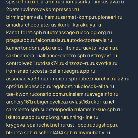
spiski-firm.ru
elara-m.ru
kinomusorka.ru
mkcslava.ru
2bets.ru
vintovoykompressor.ru
birminghamvsfulham.ru
sarmat-komp.ru
pioneeri.ru
amadis-chocolate.ru
shkurki-karakulya.ru
kanotiforet.spb.ru
tutmassage.ru
ecolog.org.ru
praga.spb.ru
falcorussia.ru
autodoctorservis.ru
kamertondom.spb.ru
net-life.net.ru
avto-vozim.ru
sakhcamera.ru
alliance-electro.spb.ru
stroyavt.ru
controlweb1.ru
tdsak74.ru
kinzozo-ru.ru
kvotka.ru
iron-snab.ru
costa-bella.ru
eugrus.pp.ru
associaciya39.ru
primexpo.spb.ru
bezmorchin.ru
ia2.ru
cpt21.ru
ispecspb.ru
regahost.ru
kolosok-elita.ru
tae-kwon.ru
consrio.com.ru
insiam.ru
avegainfo.ru
archery161.ru
bigencyclica.ru
vlast16.ru
korru.net
sarmiento.spb.su
extelopedia.ru
lammin-suo.spb.ru
iskatour.spb.ru
snpi.org.ru
running-line.ru
krygeva-spa.ru
chel.net.ru
rust-loco.ru
dugshop.ru
hl-beta.spb.ru
school494.spb.ru
mymubaby.ru