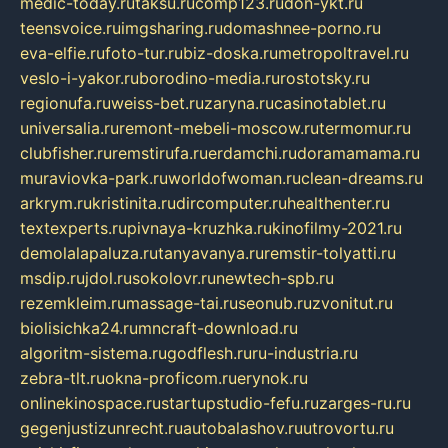
medic-today.ru
taksu.ru
comp123.ru
don-ykt.ru
teensvoice.ru
imgsharing.ru
domashnee-porno.ru
eva-elfie.ru
foto-tur.ru
biz-doska.ru
metropoltravel.ru
veslo-i-yakor.ru
borodino-media.ru
rostotsky.ru
regionufa.ru
weiss-bet.ru
zaryna.ru
casinotablet.ru
universalia.ru
remont-mebeli-moscow.ru
termomur.ru
clubfisher.ru
remstirufa.ru
erdamchi.ru
doramamama.ru
muraviovka-park.ru
worldofwoman.ru
clean-dreams.ru
arkrym.ru
kristinita.ru
dircomputer.ru
healthenter.ru
textexperts.ru
pivnaya-kruzhka.ru
kinofilmy-2021.ru
demolalapaluza.ru
tanyavanya.ru
remstir-tolyatti.ru
msdip.ru
jdol.ru
sokolovr.ru
newtech-spb.ru
rezemkleim.ru
massage-tai.ru
seonub.ru
zvonitut.ru
biolisichka24.ru
mncraft-download.ru
algoritm-sistema.ru
godflesh.ru
ru-industria.ru
zebra-tlt.ru
okna-proficom.ru
erynok.ru
onlinekinospace.ru
startupstudio-fefu.ru
zarges-ru.ru
gegenjustizunrecht.ru
autobalashov.ru
utrovortu.ru