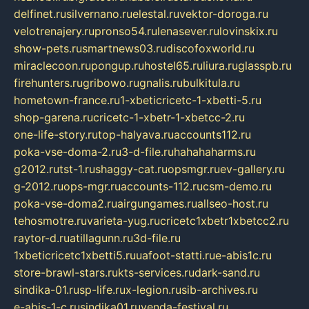
delfinet.ru
silvernano.ru
elestal.ru
vektor-doroga.ru
velotrenajery.ru
pronso54.ru
lenasever.ru
lovinskix.ru
show-pets.ru
smartnews03.ru
discofoxworld.ru
miraclecoon.ru
pongup.ru
hostel65.ru
liura.ru
glasspb.ru
firehunters.ru
gribowo.ru
gnalis.ru
bulkitula.ru
hometown-france.ru
1-xbeticricetc-1-xbetti-5.ru
shop-garena.ru
cricetc-1-xbetr-1-xbetcc-2.ru
one-life-story.ru
top-halyava.ru
accounts112.ru
poka-vse-doma-2.ru
3-d-file.ru
hahahaharms.ru
g2012.ru
tst-1.ru
shaggy-cat.ru
opsmgr.ru
ev-gallery.ru
g-2012.ru
ops-mgr.ru
accounts-112.ru
csm-demo.ru
poka-vse-doma2.ru
airgungames.ru
allseo-host.ru
tehosmotre.ru
varieta-yug.ru
cricetc1xbetr1xbetcc2.ru
raytor-d.ru
atillagunn.ru
3d-file.ru
1xbeticricetc1xbetti5.ru
uafoot-statti.ru
e-abis1c.ru
store-brawl-stars.ru
kts-services.ru
dark-sand.ru
sindika-01.ru
sp-life.ru
x-legion.ru
sib-archives.ru
e-abis-1-c.ru
sindika01.ru
venda-festival.ru