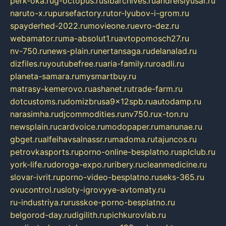
perk-oka.ru
g-octopus.ru
sibarchives.ru
andreislyusar.ru
naruto-x.ru
pursefactory.ru
tor-lyubov-i-grom.ru
spayderhed-2022.ru
movieone.ru
evro-dez.ru
webamator.ru
ma-absolut1.ru
avtopomosch27.ru
nv-750.ru
news-plain.ru
nertansaga.ru
delanalad.ru
dizfiles.ru
youtubefree.ru
aria-family.ru
roadli.ru
planeta-samara.ru
mysmartbuy.ru
matrasy-kemerovo.ru
ashanet.ru
trade-farm.ru
dotcustoms.ru
domizbrusa9x12spb.ru
autodamp.ru
narasimha.ru
djcommodities.ru
nv750.ru
x-ton.ru
newsplain.ru
cardvoice.ru
modopaper.ru
manunae.ru
gbget.ru
alfeihavsalnassr.ru
madoma.ru
tajuncos.ru
petrovkasports.ru
porno-online-besplatno.ru
splclub.ru
york-life.ru
doroga-expo.ru
ribery.ru
cleanmedicine.ru
slovar-ivrit.ru
porno-video-besplatno.ru
seks-365.ru
ovucontrol.ru
sloty-igrovyye-avtomaty.ru
ru-industriya.ru
russkoe-porno-besplatno.ru
belgorod-day.ru
digilith.ru
pichkurovlab.ru