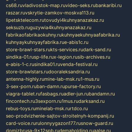
cs68.ru
vladivostok-map.ru
video-seks.ru
bankaribi.ru
raszar.ru
vskrytie-zamkov-moskva113.ru
lipetsktelecom.ru
tovudyi4kuhnyanazakaz.ru
seksuzb.ru
guzywia4kuhnyanazakaz.ru
fabrikaofabrikaokuhny.ru
kuhnyaekuhnyaafabrika.ru
kuhnyaykuhnyayfabrika.ru
e-abis1c.ru
store-brawl-stars.ru
kts-services.ru
dark-sand.ru
sindika-01.ru
sp-life.ru
x-legion.ru
sib-archives.ru
e-abis-1-c.ru
sindika01.ru
venda-festival.ru
store-brawlstars.ru
dooraleksandria.ru
antenna-highly.ru
mine-lab-msk.ru
1-mus.ru
3-sex-porn.ru
ban-damn.ru
purse-factory.ru
viagra-tablet.ru
fasbags.ru
adler-jun.ru
bandamn.ru
fincontech.ru
3sexporn.ru
1mus.ru
darksand.ru
rebus-toys.ru
minelab-msk.ru
rtdco.ru
seo-prodvizhenie-sajtov-stroitelnyh-kompanij.ru
card-voice.ru
rulonnyygazon177.ru
snow-guard.ru
domizbrusa-9x12spb.ru
demaholding.ru
aalse.ru