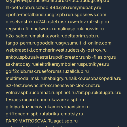
krygeva-spa.ru
chel.net.ru
rust-loco.ru
dugshop.ru
hl-beta.spb.ru
school494.spb.ru
mymubaby.ru
epoha-metalband.ru
ngr.spb.ru
rusgosnews.com
dieselvostok.ru
24hostel.msk.ru
w-dev.ru
f-ship.ru
regsmi.ru
filmnetwork.ru
malinasp.ru
kinosvin.ru
h2o-salon.ru
malutkayork.ru
deltaprim.spb.ru
tango-perm.ru
gooddir.ru
sgv.su
multiki-online.com
webkrasotki.com
cherinvest.ru
detskiy-ostrov.ru
ankou.spb.ru
alvesta1.ru
pdf-creator.ru
nix-files.org.ru
sakhatoday.ru
elektrikersymboler.ru
sputnikyes.ru
golf2club.msk.ru
aeforums.ru
zallclub.ru
multimodal.msk.ru
habaigry.ru
haikko.ru
sobakopedia.ru
isz-fest.ru
ewnc.info
screensaver-clock.net.ru
volnav.spb.ru
comnat.ru
npf.net.ru
7bit.pp.ru
kalugatur.ru
tesiaes.ru
card.com.ru
kazanka.spb.ru
gildiya-kuznecov.ru
kameryboavision.ru
griffoncom.spb.ru
fabrika-emotsiy.ru
PARK-MATROSOVA.RU
agat.spb.ru