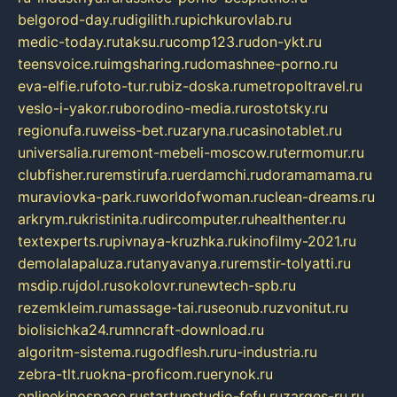
belgorod-day.ru
digilith.ru
pichkurovlab.ru
medic-today.ru
taksu.ru
comp123.ru
don-ykt.ru
teensvoice.ru
imgsharing.ru
domashnee-porno.ru
eva-elfie.ru
foto-tur.ru
biz-doska.ru
metropoltravel.ru
veslo-i-yakor.ru
borodino-media.ru
rostotsky.ru
regionufa.ru
weiss-bet.ru
zaryna.ru
casinotablet.ru
universalia.ru
remont-mebeli-moscow.ru
termomur.ru
clubfisher.ru
remstirufa.ru
erdamchi.ru
doramamama.ru
muraviovka-park.ru
worldofwoman.ru
clean-dreams.ru
arkrym.ru
kristinita.ru
dircomputer.ru
healthenter.ru
textexperts.ru
pivnaya-kruzhka.ru
kinofilmy-2021.ru
demolalapaluza.ru
tanyavanya.ru
remstir-tolyatti.ru
msdip.ru
jdol.ru
sokolovr.ru
newtech-spb.ru
rezemkleim.ru
massage-tai.ru
seonub.ru
zvonitut.ru
biolisichka24.ru
mncraft-download.ru
algoritm-sistema.ru
godflesh.ru
ru-industria.ru
zebra-tlt.ru
okna-proficom.ru
erynok.ru
onlinekinospace.ru
startupstudio-fefu.ru
zarges-ru.ru