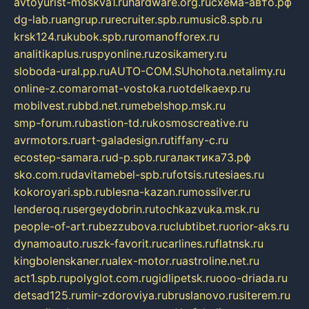
avtoyurist-moskva1.ru
hardware.org.ru
схема-авто.рф
dg-lab.ru
angrup.ru
recruiter.spb.ru
music8.spb.ru
krsk124.ru
kubok.spb.ru
romanofforex.ru
analitikaplus.ru
spyonline.ru
zosikamery.ru
sloboda-ural.pp.ru
AUTO-COM.SU
hohota.net
alimy.ru
online-z.com
aromat-vostoka.ru
otdelkaexp.ru
mobilvest.ru
bbd.net.ru
mebelshop.msk.ru
smp-forum.ru
bastion-td.ru
kosmoscreative.ru
avrmotors.ru
art-galadesign.ru
tiffany-c.ru
ecostep-samara.ru
d-p.spb.ru
галактика73.рф
sko.com.ru
davitamebel-spb.ru
fotsis.ru
tesiaes.ru
kokoroyari.spb.ru
blesna-kazan.ru
mossilver.ru
lenderoq.ru
sergeydobrin.ru
tochkazvuka.msk.ru
people-of-art.ru
bezzubova.ru
clubtibet.ru
orior-aks.ru
dynamoauto.ru
szk-favorit.ru
carlines.ru
flatnsk.ru
kingbolenskaner.ru
alex-motor.ru
astroline.net.ru
act1.spb.ru
polyglot.com.ru
gidlipetsk.ru
ooo-driada.ru
detsad125.ru
mir-zdoroviya.ru
bruslanovo.ru
siterem.ru