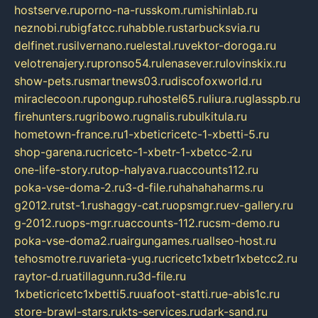
hostserve.ru
porno-na-russkom.ru
mishinlab.ru
neznobi.ru
bigfatcc.ru
habble.ru
starbucksvia.ru
delfinet.ru
silvernano.ru
elestal.ru
vektor-doroga.ru
velotrenajery.ru
pronso54.ru
lenasever.ru
lovinskix.ru
show-pets.ru
smartnews03.ru
discofoxworld.ru
miraclecoon.ru
pongup.ru
hostel65.ru
liura.ru
glasspb.ru
firehunters.ru
gribowo.ru
gnalis.ru
bulkitula.ru
hometown-france.ru
1-xbeticricetc-1-xbetti-5.ru
shop-garena.ru
cricetc-1-xbetr-1-xbetcc-2.ru
one-life-story.ru
top-halyava.ru
accounts112.ru
poka-vse-doma-2.ru
3-d-file.ru
hahahaharms.ru
g2012.ru
tst-1.ru
shaggy-cat.ru
opsmgr.ru
ev-gallery.ru
g-2012.ru
ops-mgr.ru
accounts-112.ru
csm-demo.ru
poka-vse-doma2.ru
airgungames.ru
allseo-host.ru
tehosmotre.ru
varieta-yug.ru
cricetc1xbetr1xbetcc2.ru
raytor-d.ru
atillagunn.ru
3d-file.ru
1xbeticricetc1xbetti5.ru
uafoot-statti.ru
e-abis1c.ru
store-brawl-stars.ru
kts-services.ru
dark-sand.ru