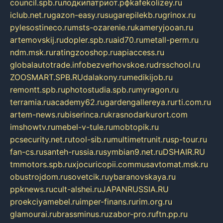
council.spb.ru
лодкипатриот.рф
kafekolizey.ru
iclub.net.ru
gazon-easy.ru
sugarepilekb.ru
grinox.ru
pylesostineco.ru
msts-ozarenie.ru
kameryjooan.ru
artemovskij.ru
dopler.spb.ru
aid70.ru
metall-perm.ru
ndm.msk.ru
ratingzooshop.ru
apiaccess.ru
globalautotrade.info
bezverhovskoe.ru
drsschool.ru
ZOOSMART.SPB.RU
dalakony.ru
medikijob.ru
remontt.spb.ru
photostudia.spb.ru
myragon.ru
terramia.ru
academy62.ru
gardengallereya.ru
rti.com.ru
artem-news.ru
biserinca.ru
krasnodarkurort.com
imshowtv.ru
mebel-v-tule.ru
mobtopik.ru
pcsecurity.net.ru
tool-sib.ru
multimetrunit.ru
sp-tour.ru
fan-cs.ru
santeh-russia.ru
symbian9.net.ru
DSHAIR.RU
tmmotors.spb.ru
xjocuricopii.com
musavtomat.msk.ru
obustrojdom.ru
sovetcik.ru
ybaranovskaya.ru
ppknews.ru
cult-alshei.ru
JAPANRUSSIA.RU
proekciyamebel.ru
imper-finans.ru
rim.org.ru
glamourai.ru
brassminus.ru
zabor-pro.ru
ftn.pp.ru