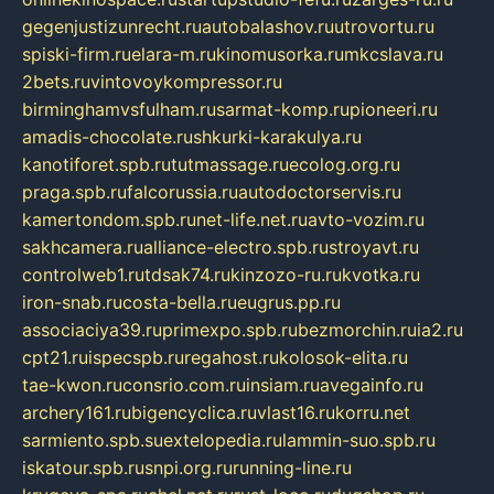
gegenjustizunrecht.ru
autobalashov.ru
utrovortu.ru
spiski-firm.ru
elara-m.ru
kinomusorka.ru
mkcslava.ru
2bets.ru
vintovoykompressor.ru
birminghamvsfulham.ru
sarmat-komp.ru
pioneeri.ru
amadis-chocolate.ru
shkurki-karakulya.ru
kanotiforet.spb.ru
tutmassage.ru
ecolog.org.ru
praga.spb.ru
falcorussia.ru
autodoctorservis.ru
kamertondom.spb.ru
net-life.net.ru
avto-vozim.ru
sakhcamera.ru
alliance-electro.spb.ru
stroyavt.ru
controlweb1.ru
tdsak74.ru
kinzozo-ru.ru
kvotka.ru
iron-snab.ru
costa-bella.ru
eugrus.pp.ru
associaciya39.ru
primexpo.spb.ru
bezmorchin.ru
ia2.ru
cpt21.ru
ispecspb.ru
regahost.ru
kolosok-elita.ru
tae-kwon.ru
consrio.com.ru
insiam.ru
avegainfo.ru
archery161.ru
bigencyclica.ru
vlast16.ru
korru.net
sarmiento.spb.su
extelopedia.ru
lammin-suo.spb.ru
iskatour.spb.ru
snpi.org.ru
running-line.ru