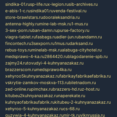
sindika-01.ru
sp-life.ru
x-legion.ru
sib-archives.ru
e-abis-1-c.ru
sindika01.ru
venda-festival.ru
store-brawlstars.ru
dooraleksandria.ru
antenna-highly.ru
mine-lab-msk.ru
1-mus.ru
3-sex-porn.ru
ban-damn.ru
purse-factory.ru
viagra-tablet.ru
fasbags.ru
adler-jun.ru
bandamn.ru
fincontech.ru
3sexporn.ru
1mus.ru
darksand.ru
rebus-toys.ru
minelab-msk.ru
alabuga-cityhotel.ru
medsprawo-4-ka.ru
2864420.ru
blagodarenie-spb.ru
zajmy24.ru
tovudyi-4-kuhnyanazakaz.ru
brazzerscom.ru
medsprawo4ka.ru
xehyroo5kuhnyanazakaz.ru
fabrikayfabrikaefabrika.ru
vskrytie-zamkov-moskva-113.ru
biletnadom.ru
zed-online.ru
pimchax.ru
brazzers-hd.ru
z-host.ru
kitubeu2kuhnyanazakaz.ru
naperekate.ru
kuhnyaofabrikaufabrik.ru
kitubeu-2-kuhnyanazakaz.ru
xehyroo-5-kuhnyanazakaz.ru
cs-68.ru
guzywia-4-kuhnyanazakaz.ru
mir-tk.ru
vlknrussia.ru