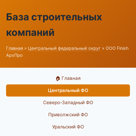
База строительных
компаний
Главная
»
Центральный федеральный округ
» ООО Finish
АрхПро
🏠 Главная
Центральный ФО
Северо-Западный ФО
Приволжский ФО
Уральский ФО