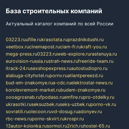
База строительных компаний
Актуальный каталог компаний по всей России
03223.ru
ufille.ru
krasotata.ru
prazdnikdushi.ru
veetbox.ru
cinemapost.ru
ciam-fr.ru
kraft-you.ru
mega-press.ru
03223.ru
web-explore.ru
rastenuya.ru
eurovision-russia.ru
strah-news.ru
freeride-team.ru
itrack-24.ru
sexshopexpress.ru
autostudiopro.ru
alabuga-cityhotel.ru
pornv.ru
atlantpereezd.ru
bud-em-znakomye.ru
a-cdc.ru
elektrostal-news.ru
korolevremont-market.ru
budem-znakomye.ru
oooagrosnab.ru
fpodaso.ru
emfire.ru
pro-otdelky.ru
ukrasotki.ru
seksuzbek.ru
seks-uzbek.ru
porno-vk.ru
sovratili.ru
olecoon.ru
vd-dosug.ru
adonyev.ru
rbc-news.ru
porno-skvirt.ru
krospr.ru
13autor-kolonka.ru
sormol.ru
2rich.ru
hostel-65.ru