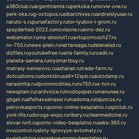
a380club.ru
argentinamia.ru
perkoka.ru
movie-one.ru
perk-oka.ru
g-octopus.ru
sibarchives.ru
andreislyusar.ru
naruto-x.ru
pursefactory.ru
tor-lyubov-i-grom.ru
spayderhed-2022.ru
movieone.ru
evro-dez.ru
webamator.ru
ma-absolut1.ru
avtopomosch27.ru
nv-750.ru
news-plain.ru
nertansaga.ru
delanalad.ru
dizfiles.ru
youtubefree.ru
aria-family.ru
roadli.ru
planeta-samara.ru
mysmartbuy.ru
matrasy-kemerovo.ru
ashanet.ru
trade-farm.ru
dotcustoms.ru
domizbrusa9x12spb.ru
autodamp.ru
narasimha.ru
djcommodities.ru
nv750.ru
x-ton.ru
newsplain.ru
cardvoice.ru
modopaper.ru
manunae.ru
gbget.ru
alfeihavsalnassr.ru
madoma.ru
tajuncos.ru
petrovkasports.ru
porno-online-besplatno.ru
splclub.ru
york-life.ru
doroga-expo.ru
ribery.ru
cleanmedicine.ru
slovar-ivrit.ru
porno-video-besplatno.ru
seks-365.ru
ovucontrol.ru
sloty-igrovyye-avtomaty.ru
ru-industriya.ru
russkoe-porno-besplatno.ru