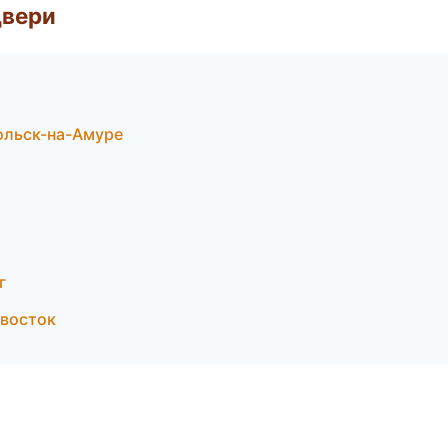
двери
ольск-на-Амуре
г
восток