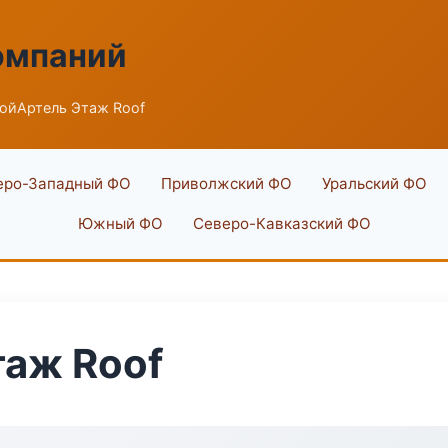
омпаний
ойАртель Этаж Roof
еро-Западный ФО
Приволжский ФО
Уральский ФО
Южный ФО
Северо-Кавказский ФО
аж Roof