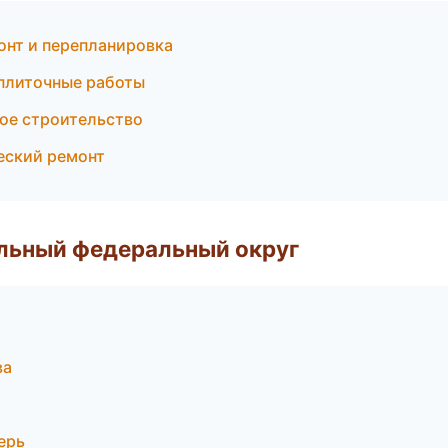
онт и перепланировка
 плиточные работы
ное строительство
еский ремонт
альный федеральный округ
ва
ерь