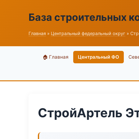
База строительных к
Главная
»
Центральный федеральный округ
» Стр
🏠 Главная
Центральный ФО
Сев
СтройАртель Эт