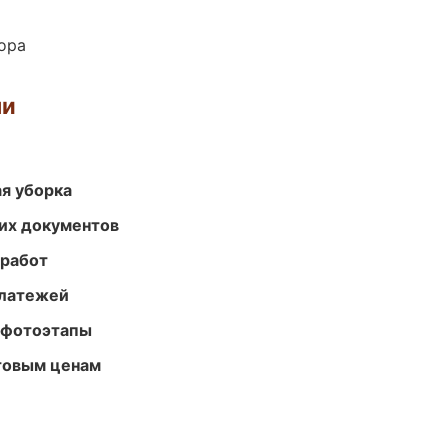
ора
ми
ая уборка
их документов
 работ
платежей
 фотоэтапы
птовым ценам