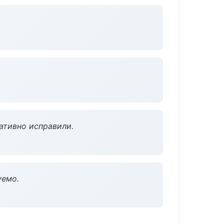
ативно исправили.
уемо.