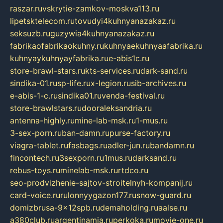
raszar.ru
vskrytie-zamkov-moskva113.ru
lipetsktelecom.ru
tovudyi4kuhnyanazakaz.ru
seksuzb.ru
guzywia4kuhnyanazakaz.ru
fabrikaofabrikaokuhny.ru
kuhnyaekuhnyaafabrika.ru
kuhnyaykuhnyayfabrika.ru
e-abis1c.ru
store-brawl-stars.ru
kts-services.ru
dark-sand.ru
sindika-01.ru
sp-life.ru
x-legion.ru
sib-archives.ru
e-abis-1-c.ru
sindika01.ru
venda-festival.ru
store-brawlstars.ru
dooraleksandria.ru
antenna-highly.ru
mine-lab-msk.ru
1-mus.ru
3-sex-porn.ru
ban-damn.ru
purse-factory.ru
viagra-tablet.ru
fasbags.ru
adler-jun.ru
bandamn.ru
fincontech.ru
3sexporn.ru
1mus.ru
darksand.ru
rebus-toys.ru
minelab-msk.ru
rtdco.ru
seo-prodvizhenie-sajtov-stroitelnyh-kompanij.ru
card-voice.ru
rulonnyygazon177.ru
snow-guard.ru
domizbrusa-9x12spb.ru
demaholding.ru
aalse.ru
a380club.ru
argentinamia.ru
perkoka.ru
movie-one.ru