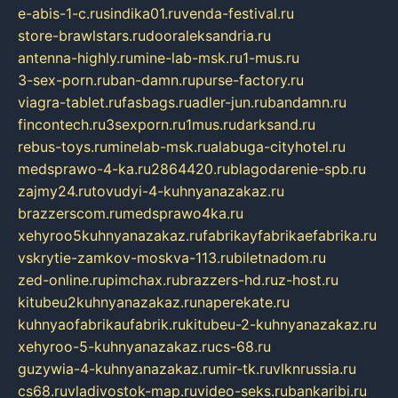
e-abis-1-c.ru
sindika01.ru
venda-festival.ru
store-brawlstars.ru
dooraleksandria.ru
antenna-highly.ru
mine-lab-msk.ru
1-mus.ru
3-sex-porn.ru
ban-damn.ru
purse-factory.ru
viagra-tablet.ru
fasbags.ru
adler-jun.ru
bandamn.ru
fincontech.ru
3sexporn.ru
1mus.ru
darksand.ru
rebus-toys.ru
minelab-msk.ru
alabuga-cityhotel.ru
medsprawo-4-ka.ru
2864420.ru
blagodarenie-spb.ru
zajmy24.ru
tovudyi-4-kuhnyanazakaz.ru
brazzerscom.ru
medsprawo4ka.ru
xehyroo5kuhnyanazakaz.ru
fabrikayfabrikaefabrika.ru
vskrytie-zamkov-moskva-113.ru
biletnadom.ru
zed-online.ru
pimchax.ru
brazzers-hd.ru
z-host.ru
kitubeu2kuhnyanazakaz.ru
naperekate.ru
kuhnyaofabrikaufabrik.ru
kitubeu-2-kuhnyanazakaz.ru
xehyroo-5-kuhnyanazakaz.ru
cs-68.ru
guzywia-4-kuhnyanazakaz.ru
mir-tk.ru
vlknrussia.ru
cs68.ru
vladivostok-map.ru
video-seks.ru
bankaribi.ru