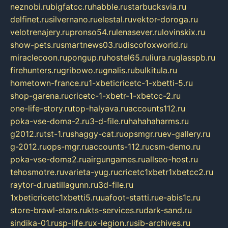
neznobi.ru
bigfatcc.ru
habble.ru
starbucksvia.ru
delfinet.ru
silvernano.ru
elestal.ru
vektor-doroga.ru
velotrenajery.ru
pronso54.ru
lenasever.ru
lovinskix.ru
show-pets.ru
smartnews03.ru
discofoxworld.ru
miraclecoon.ru
pongup.ru
hostel65.ru
liura.ru
glasspb.ru
firehunters.ru
gribowo.ru
gnalis.ru
bulkitula.ru
hometown-france.ru
1-xbeticricetc-1-xbetti-5.ru
shop-garena.ru
cricetc-1-xbetr-1-xbetcc-2.ru
one-life-story.ru
top-halyava.ru
accounts112.ru
poka-vse-doma-2.ru
3-d-file.ru
hahahaharms.ru
g2012.ru
tst-1.ru
shaggy-cat.ru
opsmgr.ru
ev-gallery.ru
g-2012.ru
ops-mgr.ru
accounts-112.ru
csm-demo.ru
poka-vse-doma2.ru
airgungames.ru
allseo-host.ru
tehosmotre.ru
varieta-yug.ru
cricetc1xbetr1xbetcc2.ru
raytor-d.ru
atillagunn.ru
3d-file.ru
1xbeticricetc1xbetti5.ru
uafoot-statti.ru
e-abis1c.ru
store-brawl-stars.ru
kts-services.ru
dark-sand.ru
sindika-01.ru
sp-life.ru
x-legion.ru
sib-archives.ru