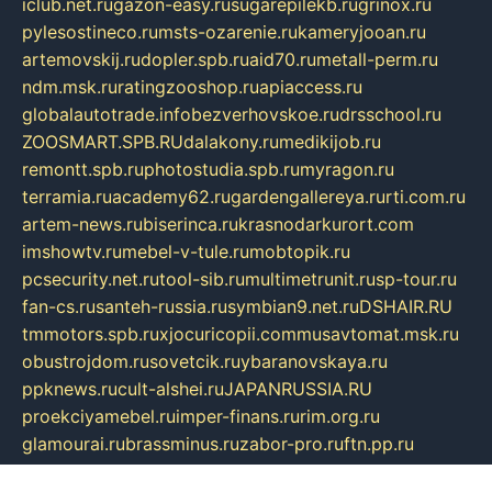
iclub.net.ru
gazon-easy.ru
sugarepilekb.ru
grinox.ru
pylesostineco.ru
msts-ozarenie.ru
kameryjooan.ru
artemovskij.ru
dopler.spb.ru
aid70.ru
metall-perm.ru
ndm.msk.ru
ratingzooshop.ru
apiaccess.ru
globalautotrade.info
bezverhovskoe.ru
drsschool.ru
ZOOSMART.SPB.RU
dalakony.ru
medikijob.ru
remontt.spb.ru
photostudia.spb.ru
myragon.ru
terramia.ru
academy62.ru
gardengallereya.ru
rti.com.ru
artem-news.ru
biserinca.ru
krasnodarkurort.com
imshowtv.ru
mebel-v-tule.ru
mobtopik.ru
pcsecurity.net.ru
tool-sib.ru
multimetrunit.ru
sp-tour.ru
fan-cs.ru
santeh-russia.ru
symbian9.net.ru
DSHAIR.RU
tmmotors.spb.ru
xjocuricopii.com
musavtomat.msk.ru
obustrojdom.ru
sovetcik.ru
ybaranovskaya.ru
ppknews.ru
cult-alshei.ru
JAPANRUSSIA.RU
proekciyamebel.ru
imper-finans.ru
rim.org.ru
glamourai.ru
brassminus.ru
zabor-pro.ru
ftn.pp.ru
dorogoe58.ru
laimengpacker.ru
kuzova-zapchasti.ru