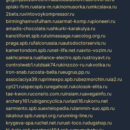
spiski-firm.ru
elara-m.ru
kinomusorka.ru
mkcslava.ru
2bets.ru
vintovoykompressor.ru
birminghamvsfulham.ru
sarmat-komp.ru
pioneeri.ru
amadis-chocolate.ru
shkurki-karakulya.ru
kanotiforet.spb.ru
tutmassage.ru
ecolog.org.ru
praga.spb.ru
falcorussia.ru
autodoctorservis.ru
kamertondom.spb.ru
net-life.net.ru
avto-vozim.ru
sakhcamera.ru
alliance-electro.spb.ru
stroyavt.ru
controlweb1.ru
tdsak74.ru
kinzozo-ru.ru
kvotka.ru
iron-snab.ru
costa-bella.ru
eugrus.pp.ru
associaciya39.ru
primexpo.spb.ru
bezmorchin.ru
ia2.ru
cpt21.ru
ispecspb.ru
regahost.ru
kolosok-elita.ru
tae-kwon.ru
consrio.com.ru
insiam.ru
avegainfo.ru
archery161.ru
bigencyclica.ru
vlast16.ru
korru.net
sarmiento.spb.su
extelopedia.ru
lammin-suo.spb.ru
iskatour.spb.ru
snpi.org.ru
running-line.ru
krygeva-spa.ru
chel.net.ru
rust-loco.ru
dugshop.ru