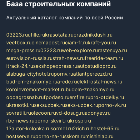
База строительных компаний
Актуальный каталог компаний по всей России
03223.ru
ufille.ru
krasotata.ru
prazdnikdushi.ru
veetbox.ru
cinemapost.ru
ciam-fr.ru
kraft-you.ru
mega-press.ru
03223.ru
web-explore.ru
rastenuya.ru
eurovision-russia.ru
strah-news.ru
freeride-team.ru
itrack-24.ru
sexshopexpress.ru
autostudiopro.ru
alabuga-cityhotel.ru
pornv.ru
atlantpereezd.ru
bud-em-znakomye.ru
a-cdc.ru
elektrostal-news.ru
korolevremont-market.ru
budem-znakomye.ru
oooagrosnab.ru
fpodaso.ru
emfire.ru
pro-otdelky.ru
ukrasotki.ru
seksuzbek.ru
seks-uzbek.ru
porno-vk.ru
sovratili.ru
olecoon.ru
vd-dosug.ru
adonyev.ru
rbc-news.ru
porno-skvirt.ru
krospr.ru
13autor-kolonka.ru
sormol.ru
2rich.ru
hostel-65.ru
hostserve.ru
porno-na-russkom.ru
mishinlab.ru