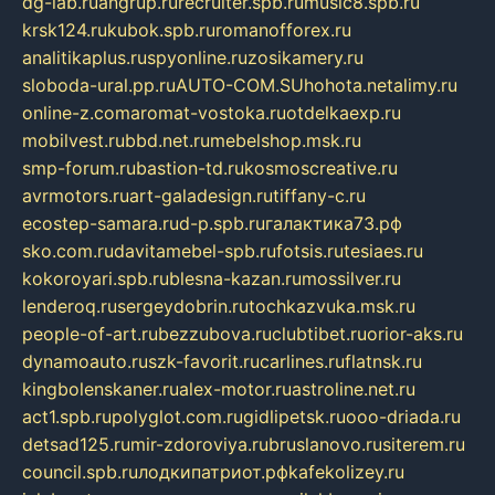
dg-lab.ru
angrup.ru
recruiter.spb.ru
music8.spb.ru
krsk124.ru
kubok.spb.ru
romanofforex.ru
analitikaplus.ru
spyonline.ru
zosikamery.ru
sloboda-ural.pp.ru
AUTO-COM.SU
hohota.net
alimy.ru
online-z.com
aromat-vostoka.ru
otdelkaexp.ru
mobilvest.ru
bbd.net.ru
mebelshop.msk.ru
smp-forum.ru
bastion-td.ru
kosmoscreative.ru
avrmotors.ru
art-galadesign.ru
tiffany-c.ru
ecostep-samara.ru
d-p.spb.ru
галактика73.рф
sko.com.ru
davitamebel-spb.ru
fotsis.ru
tesiaes.ru
kokoroyari.spb.ru
blesna-kazan.ru
mossilver.ru
lenderoq.ru
sergeydobrin.ru
tochkazvuka.msk.ru
people-of-art.ru
bezzubova.ru
clubtibet.ru
orior-aks.ru
dynamoauto.ru
szk-favorit.ru
carlines.ru
flatnsk.ru
kingbolenskaner.ru
alex-motor.ru
astroline.net.ru
act1.spb.ru
polyglot.com.ru
gidlipetsk.ru
ooo-driada.ru
detsad125.ru
mir-zdoroviya.ru
bruslanovo.ru
siterem.ru
council.spb.ru
лодкипатриот.рф
kafekolizey.ru