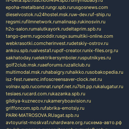
hl-beta.spb.ru
school494.spb.ru
mymubaby.ru
epoha-metalband.ru
ngr.spb.ru
rusgosnews.com
dieselvostok.ru
24hostel.msk.ru
w-dev.ru
f-ship.ru
regsmi.ru
filmnetwork.ru
malinasp.ru
kinosvin.ru
h2o-salon.ru
malutkayork.ru
deltaprim.spb.ru
tango-perm.ru
gooddir.ru
sgv.su
multiki-online.com
webkrasotki.com
cherinvest.ru
detskiy-ostrov.ru
ankou.spb.ru
alvesta1.ru
pdf-creator.ru
nix-files.org.ru
sakhatoday.ru
elektrikersymboler.ru
sputnikyes.ru
golf2club.msk.ru
aeforums.ru
zallclub.ru
multimodal.msk.ru
habaigry.ru
haikko.ru
sobakopedia.ru
isz-fest.ru
ewnc.info
screensaver-clock.net.ru
volnav.spb.ru
comnat.ru
npf.net.ru
7bit.pp.ru
kalugatur.ru
tesiaes.ru
card.com.ru
kazanka.spb.ru
gildiya-kuznecov.ru
kameryboavision.ru
griffoncom.spb.ru
fabrika-emotsiy.ru
PARK-MATROSOVA.RU
agat.spb.ru
avtoyurist-moskva1.ru
hardware.org.ru
схема-авто.рф