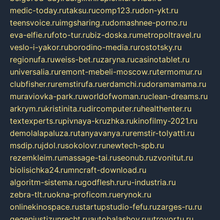
medic-today.ru
taksu.ru
comp123.ru
don-ykt.ru
teensvoice.ru
imgsharing.ru
domashnee-porno.ru
eva-elfie.ru
foto-tur.ru
biz-doska.ru
metropoltravel.ru
veslo-i-yakor.ru
borodino-media.ru
rostotsky.ru
regionufa.ru
weiss-bet.ru
zaryna.ru
casinotablet.ru
universalia.ru
remont-mebeli-moscow.ru
termomur.ru
clubfisher.ru
remstirufa.ru
erdamchi.ru
doramamama.ru
muraviovka-park.ru
worldofwoman.ru
clean-dreams.ru
arkrym.ru
kristinita.ru
dircomputer.ru
healthenter.ru
textexperts.ru
pivnaya-kruzhka.ru
kinofilmy-2021.ru
demolalapaluza.ru
tanyavanya.ru
remstir-tolyatti.ru
msdip.ru
jdol.ru
sokolovr.ru
newtech-spb.ru
rezemkleim.ru
massage-tai.ru
seonub.ru
zvonitut.ru
biolisichka24.ru
mncraft-download.ru
algoritm-sistema.ru
godflesh.ru
ru-industria.ru
zebra-tlt.ru
okna-proficom.ru
erynok.ru
onlinekinospace.ru
startupstudio-fefu.ru
zarges-ru.ru
gegenjustizunrecht.ru
autobalashov.ru
utrovortu.ru