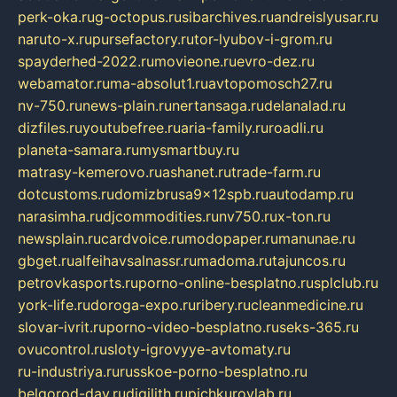
perk-oka.ru
g-octopus.ru
sibarchives.ru
andreislyusar.ru
naruto-x.ru
pursefactory.ru
tor-lyubov-i-grom.ru
spayderhed-2022.ru
movieone.ru
evro-dez.ru
webamator.ru
ma-absolut1.ru
avtopomosch27.ru
nv-750.ru
news-plain.ru
nertansaga.ru
delanalad.ru
dizfiles.ru
youtubefree.ru
aria-family.ru
roadli.ru
planeta-samara.ru
mysmartbuy.ru
matrasy-kemerovo.ru
ashanet.ru
trade-farm.ru
dotcustoms.ru
domizbrusa9x12spb.ru
autodamp.ru
narasimha.ru
djcommodities.ru
nv750.ru
x-ton.ru
newsplain.ru
cardvoice.ru
modopaper.ru
manunae.ru
gbget.ru
alfeihavsalnassr.ru
madoma.ru
tajuncos.ru
petrovkasports.ru
porno-online-besplatno.ru
splclub.ru
york-life.ru
doroga-expo.ru
ribery.ru
cleanmedicine.ru
slovar-ivrit.ru
porno-video-besplatno.ru
seks-365.ru
ovucontrol.ru
sloty-igrovyye-avtomaty.ru
ru-industriya.ru
russkoe-porno-besplatno.ru
belgorod-day.ru
digilith.ru
pichkurovlab.ru