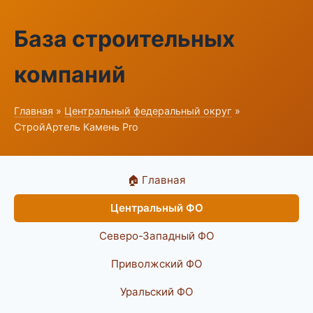
База строительных
компаний
Главная
»
Центральный федеральный округ
»
СтройАртель Камень Pro
🏠 Главная
Центральный ФО
Северо-Западный ФО
Приволжский ФО
Уральский ФО