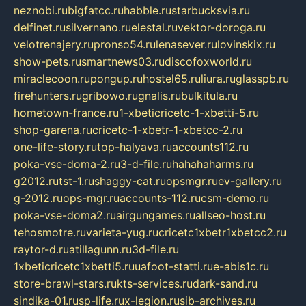
neznobi.ru
bigfatcc.ru
habble.ru
starbucksvia.ru
delfinet.ru
silvernano.ru
elestal.ru
vektor-doroga.ru
velotrenajery.ru
pronso54.ru
lenasever.ru
lovinskix.ru
show-pets.ru
smartnews03.ru
discofoxworld.ru
miraclecoon.ru
pongup.ru
hostel65.ru
liura.ru
glasspb.ru
firehunters.ru
gribowo.ru
gnalis.ru
bulkitula.ru
hometown-france.ru
1-xbeticricetc-1-xbetti-5.ru
shop-garena.ru
cricetc-1-xbetr-1-xbetcc-2.ru
one-life-story.ru
top-halyava.ru
accounts112.ru
poka-vse-doma-2.ru
3-d-file.ru
hahahaharms.ru
g2012.ru
tst-1.ru
shaggy-cat.ru
opsmgr.ru
ev-gallery.ru
g-2012.ru
ops-mgr.ru
accounts-112.ru
csm-demo.ru
poka-vse-doma2.ru
airgungames.ru
allseo-host.ru
tehosmotre.ru
varieta-yug.ru
cricetc1xbetr1xbetcc2.ru
raytor-d.ru
atillagunn.ru
3d-file.ru
1xbeticricetc1xbetti5.ru
uafoot-statti.ru
e-abis1c.ru
store-brawl-stars.ru
kts-services.ru
dark-sand.ru
sindika-01.ru
sp-life.ru
x-legion.ru
sib-archives.ru