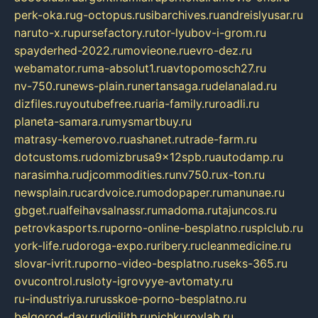
perk-oka.ru
g-octopus.ru
sibarchives.ru
andreislyusar.ru
naruto-x.ru
pursefactory.ru
tor-lyubov-i-grom.ru
spayderhed-2022.ru
movieone.ru
evro-dez.ru
webamator.ru
ma-absolut1.ru
avtopomosch27.ru
nv-750.ru
news-plain.ru
nertansaga.ru
delanalad.ru
dizfiles.ru
youtubefree.ru
aria-family.ru
roadli.ru
planeta-samara.ru
mysmartbuy.ru
matrasy-kemerovo.ru
ashanet.ru
trade-farm.ru
dotcustoms.ru
domizbrusa9x12spb.ru
autodamp.ru
narasimha.ru
djcommodities.ru
nv750.ru
x-ton.ru
newsplain.ru
cardvoice.ru
modopaper.ru
manunae.ru
gbget.ru
alfeihavsalnassr.ru
madoma.ru
tajuncos.ru
petrovkasports.ru
porno-online-besplatno.ru
splclub.ru
york-life.ru
doroga-expo.ru
ribery.ru
cleanmedicine.ru
slovar-ivrit.ru
porno-video-besplatno.ru
seks-365.ru
ovucontrol.ru
sloty-igrovyye-avtomaty.ru
ru-industriya.ru
russkoe-porno-besplatno.ru
belgorod-day.ru
digilith.ru
pichkurovlab.ru