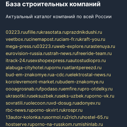
База строительных компаний
Актуальный каталог компаний по всей России
03223.ru
ufille.ru
krasotata.ru
prazdnikdushi.ru
veetbox.ru
cinemapost.ru
ciam-fr.ru
kraft-you.ru
mega-press.ru
03223.ru
web-explore.ru
rastenuya.ru
eurovision-russia.ru
strah-news.ru
freeride-team.ru
itrack-24.ru
sexshopexpress.ru
autostudiopro.ru
alabuga-cityhotel.ru
pornv.ru
atlantpereezd.ru
bud-em-znakomye.ru
a-cdc.ru
elektrostal-news.ru
korolevremont-market.ru
budem-znakomye.ru
oooagrosnab.ru
fpodaso.ru
emfire.ru
pro-otdelky.ru
ukrasotki.ru
seksuzbek.ru
seks-uzbek.ru
porno-vk.ru
sovratili.ru
olecoon.ru
vd-dosug.ru
adonyev.ru
rbc-news.ru
porno-skvirt.ru
krospr.ru
13autor-kolonka.ru
sormol.ru
2rich.ru
hostel-65.ru
hostserve.ru
porno-na-russkom.ru
mishinlab.ru