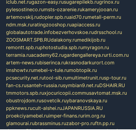
iclub.net.ru
gazon-easy.ru
sugarepilekb.ru
grinox.ru
pylesostineco.ru
msts-ozarenie.ru
kameryjooan.ru
artemovskij.ru
dopler.spb.ru
aid70.ru
metall-perm.ru
ndm.msk.ru
ratingzooshop.ru
apiaccess.ru
globalautotrade.info
bezverhovskoe.ru
drsschool.ru
ZOOSMART.SPB.RU
dalakony.ru
medikijob.ru
remontt.spb.ru
photostudia.spb.ru
myragon.ru
terramia.ru
academy62.ru
gardengallereya.ru
rti.com.ru
artem-news.ru
biserinca.ru
krasnodarkurort.com
imshowtv.ru
mebel-v-tule.ru
mobtopik.ru
pcsecurity.net.ru
tool-sib.ru
multimetrunit.ru
sp-tour.ru
fan-cs.ru
santeh-russia.ru
symbian9.net.ru
DSHAIR.RU
tmmotors.spb.ru
xjocuricopii.com
musavtomat.msk.ru
obustrojdom.ru
sovetcik.ru
ybaranovskaya.ru
ppknews.ru
cult-alshei.ru
JAPANRUSSIA.RU
proekciyamebel.ru
imper-finans.ru
rim.org.ru
glamourai.ru
brassminus.ru
zabor-pro.ru
ftn.pp.ru
dorogoe58.ru
laimengpacker.ru
kuzova-zapchasti.ru