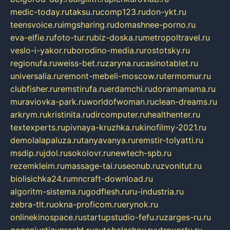
medic-today.ru
taksu.ru
comp123.ru
don-ykt.ru
teensvoice.ru
imgsharing.ru
domashnee-porno.ru
eva-elfie.ru
foto-tur.ru
biz-doska.ru
metropoltravel.ru
veslo-i-yakor.ru
borodino-media.ru
rostotsky.ru
regionufa.ru
weiss-bet.ru
zaryna.ru
casinotablet.ru
universalia.ru
remont-mebeli-moscow.ru
termomur.ru
clubfisher.ru
remstirufa.ru
erdamchi.ru
doramamama.ru
muraviovka-park.ru
worldofwoman.ru
clean-dreams.ru
arkrym.ru
kristinita.ru
dircomputer.ru
healthenter.ru
textexperts.ru
pivnaya-kruzhka.ru
kinofilmy-2021.ru
demolalapaluza.ru
tanyavanya.ru
remstir-tolyatti.ru
msdip.ru
jdol.ru
sokolovr.ru
newtech-spb.ru
rezemkleim.ru
massage-tai.ru
seonub.ru
zvonitut.ru
biolisichka24.ru
mncraft-download.ru
algoritm-sistema.ru
godflesh.ru
ru-industria.ru
zebra-tlt.ru
okna-proficom.ru
erynok.ru
onlinekinospace.ru
startupstudio-fefu.ru
zarges-ru.ru