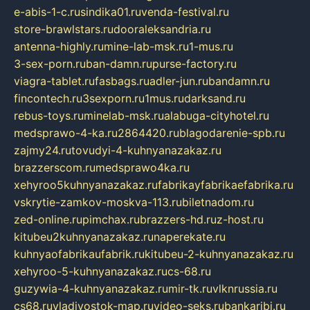
e-abis-1-c.ru
sindika01.ru
venda-festival.ru
store-brawlstars.ru
dooraleksandria.ru
antenna-highly.ru
mine-lab-msk.ru
1-mus.ru
3-sex-porn.ru
ban-damn.ru
purse-factory.ru
viagra-tablet.ru
fasbags.ru
adler-jun.ru
bandamn.ru
fincontech.ru
3sexporn.ru
1mus.ru
darksand.ru
rebus-toys.ru
minelab-msk.ru
alabuga-cityhotel.ru
medsprawo-4-ka.ru
2864420.ru
blagodarenie-spb.ru
zajmy24.ru
tovudyi-4-kuhnyanazakaz.ru
brazzerscom.ru
medsprawo4ka.ru
xehyroo5kuhnyanazakaz.ru
fabrikayfabrikaefabrika.ru
vskrytie-zamkov-moskva-113.ru
biletnadom.ru
zed-online.ru
pimchax.ru
brazzers-hd.ru
z-host.ru
kitubeu2kuhnyanazakaz.ru
naperekate.ru
kuhnyaofabrikaufabrik.ru
kitubeu-2-kuhnyanazakaz.ru
xehyroo-5-kuhnyanazakaz.ru
cs-68.ru
guzywia-4-kuhnyanazakaz.ru
mir-tk.ru
vlknrussia.ru
cs68.ru
vladivostok-map.ru
video-seks.ru
bankaribi.ru