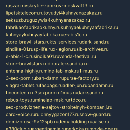
raszar.ru
vskrytie-zamkov-moskva113.ru
lipetsktelecom.ru
tovudyi4kuhnyanazakaz.ru
seksuzb.ru
guzywia4kuhnyanazakaz.ru
fabrikaofabrikaokuhny.ru
kuhnyaekuhnyaafabrika.ru
kuhnyaykuhnyayfabrika.ru
e-abis1c.ru
store-brawl-stars.ru
kts-services.ru
dark-sand.ru
sindika-01.ru
sp-life.ru
x-legion.ru
sib-archives.ru
e-abis-1-c.ru
sindika01.ru
venda-festival.ru
store-brawlstars.ru
dooraleksandria.ru
antenna-highly.ru
mine-lab-msk.ru
1-mus.ru
3-sex-porn.ru
ban-damn.ru
purse-factory.ru
viagra-tablet.ru
fasbags.ru
adler-jun.ru
bandamn.ru
fincontech.ru
3sexporn.ru
1mus.ru
darksand.ru
rebus-toys.ru
minelab-msk.ru
rtdco.ru
seo-prodvizhenie-sajtov-stroitelnyh-kompanij.ru
card-voice.ru
rulonnyygazon177.ru
snow-guard.ru
domizbrusa-9x12spb.ru
demaholding.ru
aalse.ru
a380club.ru
argentinamia.ru
perkoka.ru
movie-one.ru