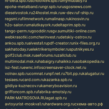
hl-beta.spb.ru
school494.spb.ru
mymubaby.ru
epoha-metalband.ru
ngr.spb.ru
rusgosnews.com
dieselvostok.ru
24hostel.msk.ru
w-dev.ru
f-ship.ru
regsmi.ru
filmnetwork.ru
malinasp.ru
kinosvin.ru
h2o-salon.ru
malutkayork.ru
deltaprim.spb.ru
tango-perm.ru
gooddir.ru
sgv.su
multiki-online.com
webkrasotki.com
cherinvest.ru
detskiy-ostrov.ru
ankou.spb.ru
alvesta1.ru
pdf-creator.ru
nix-files.org.ru
sakhatoday.ru
elektrikersymboler.ru
sputnikyes.ru
golf2club.msk.ru
aeforums.ru
zallclub.ru
multimodal.msk.ru
habaigry.ru
haikko.ru
sobakopedia.ru
isz-fest.ru
ewnc.info
screensaver-clock.net.ru
volnav.spb.ru
comnat.ru
npf.net.ru
7bit.pp.ru
kalugatur.ru
tesiaes.ru
card.com.ru
kazanka.spb.ru
gildiya-kuznecov.ru
kameryboavision.ru
griffoncom.spb.ru
fabrika-emotsiy.ru
PARK-MATROSOVA.RU
agat.spb.ru
avtoyurist-moskva1.ru
hardware.org.ru
схема-авто.рф