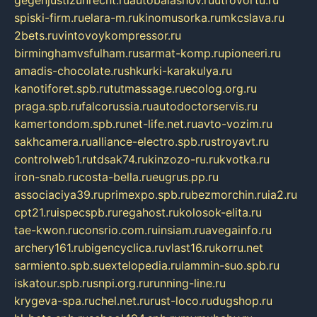
gegenjustizunrecht.ru
autobalashov.ru
utrovortu.ru
spiski-firm.ru
elara-m.ru
kinomusorka.ru
mkcslava.ru
2bets.ru
vintovoykompressor.ru
birminghamvsfulham.ru
sarmat-komp.ru
pioneeri.ru
amadis-chocolate.ru
shkurki-karakulya.ru
kanotiforet.spb.ru
tutmassage.ru
ecolog.org.ru
praga.spb.ru
falcorussia.ru
autodoctorservis.ru
kamertondom.spb.ru
net-life.net.ru
avto-vozim.ru
sakhcamera.ru
alliance-electro.spb.ru
stroyavt.ru
controlweb1.ru
tdsak74.ru
kinzozo-ru.ru
kvotka.ru
iron-snab.ru
costa-bella.ru
eugrus.pp.ru
associaciya39.ru
primexpo.spb.ru
bezmorchin.ru
ia2.ru
cpt21.ru
ispecspb.ru
regahost.ru
kolosok-elita.ru
tae-kwon.ru
consrio.com.ru
insiam.ru
avegainfo.ru
archery161.ru
bigencyclica.ru
vlast16.ru
korru.net
sarmiento.spb.su
extelopedia.ru
lammin-suo.spb.ru
iskatour.spb.ru
snpi.org.ru
running-line.ru
krygeva-spa.ru
chel.net.ru
rust-loco.ru
dugshop.ru