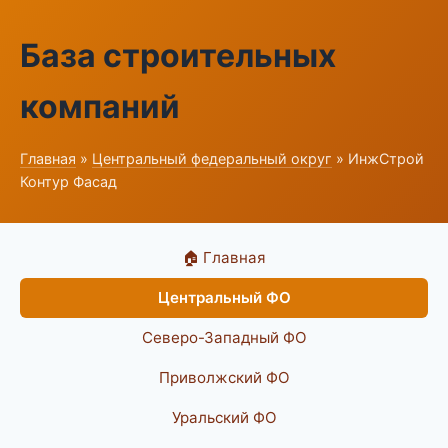
База строительных
компаний
Главная
»
Центральный федеральный округ
» ИнжСтрой
Контур Фасад
🏠 Главная
Центральный ФО
Северо-Западный ФО
Приволжский ФО
Уральский ФО