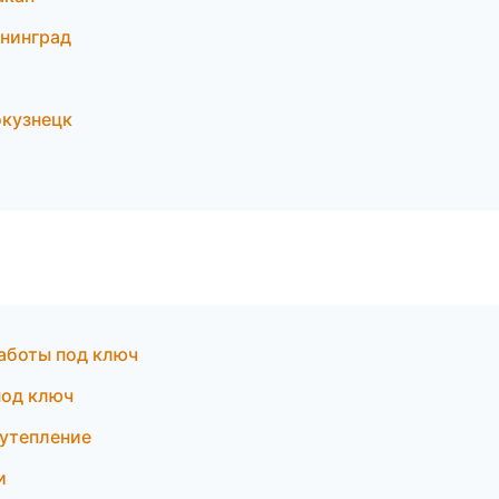
нинград
окузнецк
аботы под ключ
под ключ
утепление
и