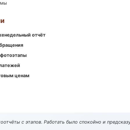
емы
ми
женедельный отчёт
обращения
 фотоэтапы
платежей
птовым ценам
оотчёты с этапов. Работать было спокойно и предсказ