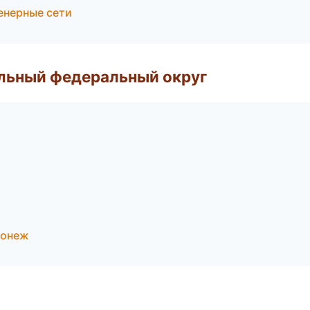
енерные сети
альный федеральный округ
ронеж