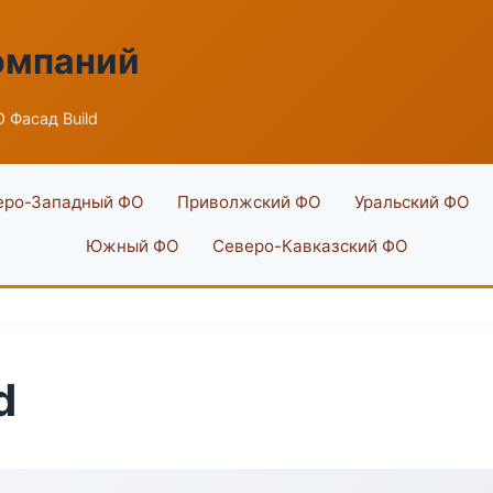
омпаний
 Фасад Build
еро-Западный ФО
Приволжский ФО
Уральский ФО
Южный ФО
Северо-Кавказский ФО
d