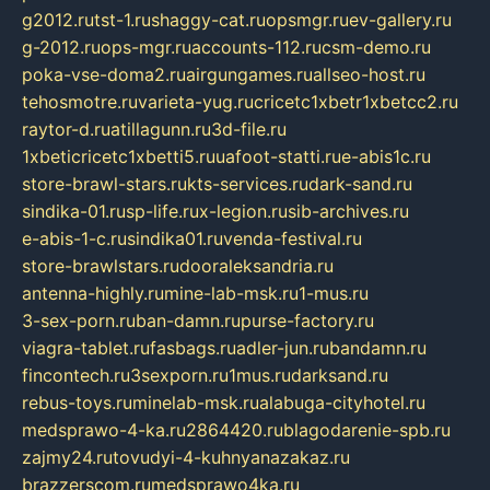
g2012.ru
tst-1.ru
shaggy-cat.ru
opsmgr.ru
ev-gallery.ru
g-2012.ru
ops-mgr.ru
accounts-112.ru
csm-demo.ru
poka-vse-doma2.ru
airgungames.ru
allseo-host.ru
tehosmotre.ru
varieta-yug.ru
cricetc1xbetr1xbetcc2.ru
raytor-d.ru
atillagunn.ru
3d-file.ru
1xbeticricetc1xbetti5.ru
uafoot-statti.ru
e-abis1c.ru
store-brawl-stars.ru
kts-services.ru
dark-sand.ru
sindika-01.ru
sp-life.ru
x-legion.ru
sib-archives.ru
e-abis-1-c.ru
sindika01.ru
venda-festival.ru
store-brawlstars.ru
dooraleksandria.ru
antenna-highly.ru
mine-lab-msk.ru
1-mus.ru
3-sex-porn.ru
ban-damn.ru
purse-factory.ru
viagra-tablet.ru
fasbags.ru
adler-jun.ru
bandamn.ru
fincontech.ru
3sexporn.ru
1mus.ru
darksand.ru
rebus-toys.ru
minelab-msk.ru
alabuga-cityhotel.ru
medsprawo-4-ka.ru
2864420.ru
blagodarenie-spb.ru
zajmy24.ru
tovudyi-4-kuhnyanazakaz.ru
brazzerscom.ru
medsprawo4ka.ru