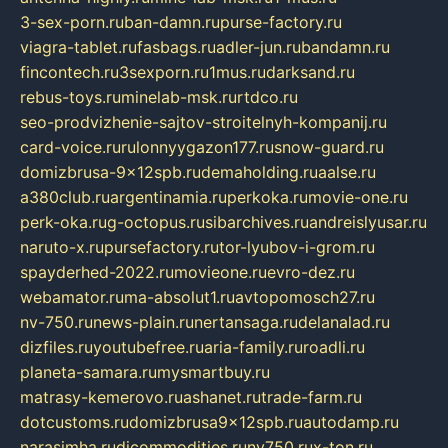
3-sex-porn.ru
ban-damn.ru
purse-factory.ru
viagra-tablet.ru
fasbags.ru
adler-jun.ru
bandamn.ru
fincontech.ru
3sexporn.ru
1mus.ru
darksand.ru
rebus-toys.ru
minelab-msk.ru
rtdco.ru
seo-prodvizhenie-sajtov-stroitelnyh-kompanij.ru
card-voice.ru
rulonnyygazon177.ru
snow-guard.ru
domizbrusa-9x12spb.ru
demaholding.ru
aalse.ru
a380club.ru
argentinamia.ru
perkoka.ru
movie-one.ru
perk-oka.ru
g-octopus.ru
sibarchives.ru
andreislyusar.ru
naruto-x.ru
pursefactory.ru
tor-lyubov-i-grom.ru
spayderhed-2022.ru
movieone.ru
evro-dez.ru
webamator.ru
ma-absolut1.ru
avtopomosch27.ru
nv-750.ru
news-plain.ru
nertansaga.ru
delanalad.ru
dizfiles.ru
youtubefree.ru
aria-family.ru
roadli.ru
planeta-samara.ru
mysmartbuy.ru
matrasy-kemerovo.ru
ashanet.ru
trade-farm.ru
dotcustoms.ru
domizbrusa9x12spb.ru
autodamp.ru
narasimha.ru
djcommodities.ru
nv750.ru
x-ton.ru