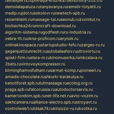
textexperts.ru
pivnaya-kruzhka.ru
kinofilmy-2021.ru
demolalapaluza.ru
tanyavanya.ru
remstir-tolyatti.ru
msdip.ru
jdol.ru
sokolovr.ru
newtech-spb.ru
rezemkleim.ru
massage-tai.ru
seonub.ru
zvonitut.ru
biolisichka24.ru
mncraft-download.ru
algoritm-sistema.ru
godflesh.ru
ru-industria.ru
zebra-tlt.ru
okna-proficom.ru
erynok.ru
onlinekinospace.ru
startupstudio-fefu.ru
zarges-ru.ru
gegenjustizunrecht.ru
autobalashov.ru
utrovortu.ru
spiski-firm.ru
elara-m.ru
kinomusorka.ru
mkcslava.ru
2bets.ru
vintovoykompressor.ru
birminghamvsfulham.ru
sarmat-komp.ru
pioneeri.ru
amadis-chocolate.ru
shkurki-karakulya.ru
kanotiforet.spb.ru
tutmassage.ru
ecolog.org.ru
praga.spb.ru
falcorussia.ru
autodoctorservis.ru
kamertondom.spb.ru
net-life.net.ru
avto-vozim.ru
sakhcamera.ru
alliance-electro.spb.ru
stroyavt.ru
controlweb1.ru
tdsak74.ru
kinzozo-ru.ru
kvotka.ru