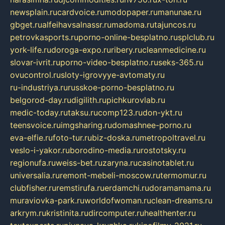
newsplain.ru
cardvoice.ru
modopaper.ru
manunae.ru
gbget.ru
alfeihavsalnassr.ru
madoma.ru
tajuncos.ru
petrovkasports.ru
porno-online-besplatno.ru
splclub.ru
york-life.ru
doroga-expo.ru
ribery.ru
cleanmedicine.ru
slovar-ivrit.ru
porno-video-besplatno.ru
seks-365.ru
ovucontrol.ru
sloty-igrovyye-avtomaty.ru
ru-industriya.ru
russkoe-porno-besplatno.ru
belgorod-day.ru
digilith.ru
pichkurovlab.ru
medic-today.ru
taksu.ru
comp123.ru
don-ykt.ru
teensvoice.ru
imgsharing.ru
domashnee-porno.ru
eva-elfie.ru
foto-tur.ru
biz-doska.ru
metropoltravel.ru
veslo-i-yakor.ru
borodino-media.ru
rostotsky.ru
regionufa.ru
weiss-bet.ru
zaryna.ru
casinotablet.ru
universalia.ru
remont-mebeli-moscow.ru
termomur.ru
clubfisher.ru
remstirufa.ru
erdamchi.ru
doramamama.ru
muraviovka-park.ru
worldofwoman.ru
clean-dreams.ru
arkrym.ru
kristinita.ru
dircomputer.ru
healthenter.ru