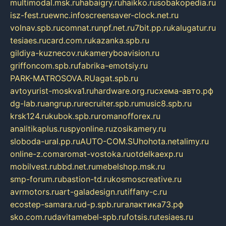
multimodal.msk.ru
habaigry.ru
haikko.ru
sobakopedia.ru
isz-fest.ru
ewnc.info
screensaver-clock.net.ru
volnav.spb.ru
comnat.ru
npf.net.ru
7bit.pp.ru
kalugatur.ru
tesiaes.ru
card.com.ru
kazanka.spb.ru
gildiya-kuznecov.ru
kameryboavision.ru
griffoncom.spb.ru
fabrika-emotsiy.ru
PARK-MATROSOVA.RU
agat.spb.ru
avtoyurist-moskva1.ru
hardware.org.ru
схема-авто.рф
dg-lab.ru
angrup.ru
recruiter.spb.ru
music8.spb.ru
krsk124.ru
kubok.spb.ru
romanofforex.ru
analitikaplus.ru
spyonline.ru
zosikamery.ru
sloboda-ural.pp.ru
AUTO-COM.SU
hohota.net
alimy.ru
online-z.com
aromat-vostoka.ru
otdelkaexp.ru
mobilvest.ru
bbd.net.ru
mebelshop.msk.ru
smp-forum.ru
bastion-td.ru
kosmoscreative.ru
avrmotors.ru
art-galadesign.ru
tiffany-c.ru
ecostep-samara.ru
d-p.spb.ru
галактика73.рф
sko.com.ru
davitamebel-spb.ru
fotsis.ru
tesiaes.ru