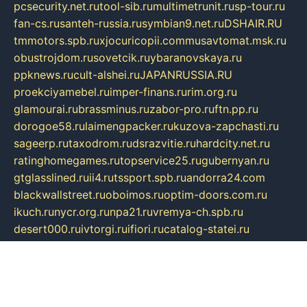
pcsecurity.net.ru
tool-sib.ru
multimetrunit.ru
sp-tour.ru
fan-cs.ru
santeh-russia.ru
symbian9.net.ru
DSHAIR.RU
tmmotors.spb.ru
xjocuricopii.com
musavtomat.msk.ru
obustrojdom.ru
sovetcik.ru
ybaranovskaya.ru
ppknews.ru
cult-alshei.ru
JAPANRUSSIA.RU
proekciyamebel.ru
imper-finans.ru
rim.org.ru
glamourai.ru
brassminus.ru
zabor-pro.ru
ftn.pp.ru
dorogoe58.ru
laimengpacker.ru
kuzova-zapchasti.ru
sageerp.ru
taxodrom.ru
dsrazvitie.ru
hardcity.net.ru
ratinghomegames.ru
topservice25.ru
gubernyan.ru
gtglasslined.ru
ii4.ru
tssport.spb.ru
andorra24.com
blackwallstreet.ru
oboimos.ru
optim-doors.com.ru
ikuch.ru
nycr.org.ru
npa21.ru
vremya-ch.spb.ru
desert000.ru
ivtorgi.ru
ifiori.ru
catalog-statei.ru
dcv.org.ru
spetsmaster174.ru
ipkameryhiseeu.ru
dum26.ru
ruspol.spb.ru
fr-opendp.ru
kam-solnyshko.ru
cheyenne-arapaho.ru
sevzapmetal.spb.ru
ted-lapidus.spb.ru
parasite-eliminator.ru