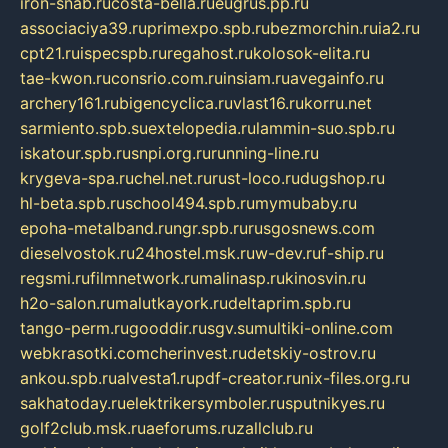
iron-snab.ru
costa-bella.ru
eugrus.pp.ru
associaciya39.ru
primexpo.spb.ru
bezmorchin.ru
ia2.ru
cpt21.ru
ispecspb.ru
regahost.ru
kolosok-elita.ru
tae-kwon.ru
consrio.com.ru
insiam.ru
avegainfo.ru
archery161.ru
bigencyclica.ru
vlast16.ru
korru.net
sarmiento.spb.su
extelopedia.ru
lammin-suo.spb.ru
iskatour.spb.ru
snpi.org.ru
running-line.ru
krygeva-spa.ru
chel.net.ru
rust-loco.ru
dugshop.ru
hl-beta.spb.ru
school494.spb.ru
mymubaby.ru
epoha-metalband.ru
ngr.spb.ru
rusgosnews.com
dieselvostok.ru
24hostel.msk.ru
w-dev.ru
f-ship.ru
regsmi.ru
filmnetwork.ru
malinasp.ru
kinosvin.ru
h2o-salon.ru
malutkayork.ru
deltaprim.spb.ru
tango-perm.ru
gooddir.ru
sgv.su
multiki-online.com
webkrasotki.com
cherinvest.ru
detskiy-ostrov.ru
ankou.spb.ru
alvesta1.ru
pdf-creator.ru
nix-files.org.ru
sakhatoday.ru
elektrikersymboler.ru
sputnikyes.ru
golf2club.msk.ru
aeforums.ru
zallclub.ru