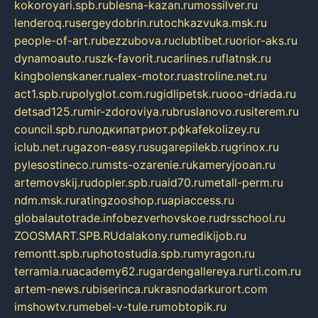
kokoroyari.spb.ru
blesna-kazan.ru
mossilver.ru
lenderoq.ru
sergeydobrin.ru
tochkazvuka.msk.ru
people-of-art.ru
bezzubova.ru
clubtibet.ru
orior-aks.ru
dynamoauto.ru
szk-favorit.ru
carlines.ru
flatnsk.ru
kingbolenskaner.ru
alex-motor.ru
astroline.net.ru
act1.spb.ru
polyglot.com.ru
gidlipetsk.ru
ooo-driada.ru
detsad125.ru
mir-zdoroviya.ru
bruslanovo.ru
siterem.ru
council.spb.ru
лодкипатриот.рф
kafekolizey.ru
iclub.net.ru
gazon-easy.ru
sugarepilekb.ru
grinox.ru
pylesostineco.ru
msts-ozarenie.ru
kameryjooan.ru
artemovskij.ru
dopler.spb.ru
aid70.ru
metall-perm.ru
ndm.msk.ru
ratingzooshop.ru
apiaccess.ru
globalautotrade.info
bezverhovskoe.ru
drsschool.ru
ZOOSMART.SPB.RU
dalakony.ru
medikijob.ru
remontt.spb.ru
photostudia.spb.ru
myragon.ru
terramia.ru
academy62.ru
gardengallereya.ru
rti.com.ru
artem-news.ru
biserinca.ru
krasnodarkurort.com
imshowtv.ru
mebel-v-tule.ru
mobtopik.ru