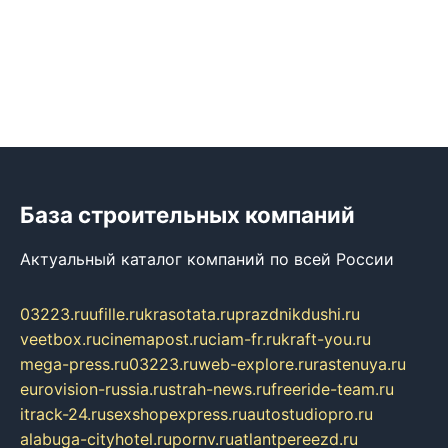
База строительных компаний
Актуальный каталог компаний по всей России
03223.ru
ufille.ru
krasotata.ru
prazdnikdushi.ru
veetbox.ru
cinemapost.ru
ciam-fr.ru
kraft-you.ru
mega-press.ru
03223.ru
web-explore.ru
rastenuya.ru
eurovision-russia.ru
strah-news.ru
freeride-team.ru
itrack-24.ru
sexshopexpress.ru
autostudiopro.ru
alabuga-cityhotel.ru
pornv.ru
atlantpereezd.ru