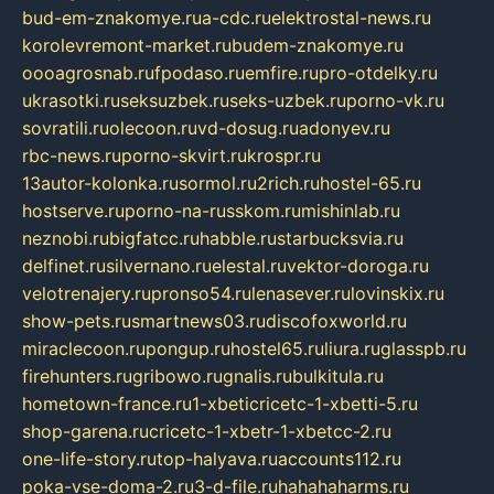
bud-em-znakomye.ru
a-cdc.ru
elektrostal-news.ru
korolevremont-market.ru
budem-znakomye.ru
oooagrosnab.ru
fpodaso.ru
emfire.ru
pro-otdelky.ru
ukrasotki.ru
seksuzbek.ru
seks-uzbek.ru
porno-vk.ru
sovratili.ru
olecoon.ru
vd-dosug.ru
adonyev.ru
rbc-news.ru
porno-skvirt.ru
krospr.ru
13autor-kolonka.ru
sormol.ru
2rich.ru
hostel-65.ru
hostserve.ru
porno-na-russkom.ru
mishinlab.ru
neznobi.ru
bigfatcc.ru
habble.ru
starbucksvia.ru
delfinet.ru
silvernano.ru
elestal.ru
vektor-doroga.ru
velotrenajery.ru
pronso54.ru
lenasever.ru
lovinskix.ru
show-pets.ru
smartnews03.ru
discofoxworld.ru
miraclecoon.ru
pongup.ru
hostel65.ru
liura.ru
glasspb.ru
firehunters.ru
gribowo.ru
gnalis.ru
bulkitula.ru
hometown-france.ru
1-xbeticricetc-1-xbetti-5.ru
shop-garena.ru
cricetc-1-xbetr-1-xbetcc-2.ru
one-life-story.ru
top-halyava.ru
accounts112.ru
poka-vse-doma-2.ru
3-d-file.ru
hahahaharms.ru