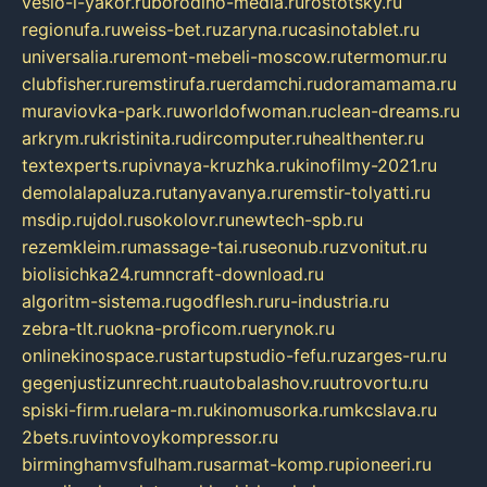
veslo-i-yakor.ru
borodino-media.ru
rostotsky.ru
regionufa.ru
weiss-bet.ru
zaryna.ru
casinotablet.ru
universalia.ru
remont-mebeli-moscow.ru
termomur.ru
clubfisher.ru
remstirufa.ru
erdamchi.ru
doramamama.ru
muraviovka-park.ru
worldofwoman.ru
clean-dreams.ru
arkrym.ru
kristinita.ru
dircomputer.ru
healthenter.ru
textexperts.ru
pivnaya-kruzhka.ru
kinofilmy-2021.ru
demolalapaluza.ru
tanyavanya.ru
remstir-tolyatti.ru
msdip.ru
jdol.ru
sokolovr.ru
newtech-spb.ru
rezemkleim.ru
massage-tai.ru
seonub.ru
zvonitut.ru
biolisichka24.ru
mncraft-download.ru
algoritm-sistema.ru
godflesh.ru
ru-industria.ru
zebra-tlt.ru
okna-proficom.ru
erynok.ru
onlinekinospace.ru
startupstudio-fefu.ru
zarges-ru.ru
gegenjustizunrecht.ru
autobalashov.ru
utrovortu.ru
spiski-firm.ru
elara-m.ru
kinomusorka.ru
mkcslava.ru
2bets.ru
vintovoykompressor.ru
birminghamvsfulham.ru
sarmat-komp.ru
pioneeri.ru