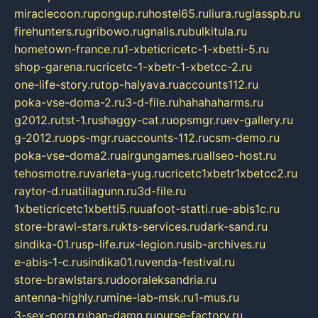
miraclecoon.ru
pongup.ru
hostel65.ru
liura.ru
glasspb.ru
firehunters.ru
gribowo.ru
gnalis.ru
bulkitula.ru
hometown-france.ru
1-xbeticricetc-1-xbetti-5.ru
shop-garena.ru
cricetc-1-xbetr-1-xbetcc-2.ru
one-life-story.ru
top-halyava.ru
accounts112.ru
poka-vse-doma-2.ru
3-d-file.ru
hahahaharms.ru
g2012.ru
tst-1.ru
shaggy-cat.ru
opsmgr.ru
ev-gallery.ru
g-2012.ru
ops-mgr.ru
accounts-112.ru
csm-demo.ru
poka-vse-doma2.ru
airgungames.ru
allseo-host.ru
tehosmotre.ru
varieta-yug.ru
cricetc1xbetr1xbetcc2.ru
raytor-d.ru
atillagunn.ru
3d-file.ru
1xbeticricetc1xbetti5.ru
uafoot-statti.ru
e-abis1c.ru
store-brawl-stars.ru
kts-services.ru
dark-sand.ru
sindika-01.ru
sp-life.ru
x-legion.ru
sib-archives.ru
e-abis-1-c.ru
sindika01.ru
venda-festival.ru
store-brawlstars.ru
dooraleksandria.ru
antenna-highly.ru
mine-lab-msk.ru
1-mus.ru
3-sex-porn.ru
ban-damn.ru
purse-factory.ru