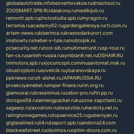
globalautotrade.info
bezverhovskoe.ru
drsschool.ru
ZOOSMART.SPB.RU
dalakony.ru
medikijob.ru
remontt.spb.ru
photostudia.spb.ru
myragon.ru
terramia.ru
academy62.ru
gardengallereya.ru
rti.com.ru
artem-news.ru
biserinca.ru
krasnodarkurort.com
imshowtv.ru
mebel-v-tule.ru
mobtopik.ru
pcsecurity.net.ru
tool-sib.ru
multimetrunit.ru
sp-tour.ru
fan-cs.ru
santeh-russia.ru
symbian9.net.ru
DSHAIR.RU
tmmotors.spb.ru
xjocuricopii.com
musavtomat.msk.ru
obustrojdom.ru
sovetcik.ru
ybaranovskaya.ru
ppknews.ru
cult-alshei.ru
JAPANRUSSIA.RU
proekciyamebel.ru
imper-finans.ru
rim.org.ru
glamourai.ru
brassminus.ru
zabor-pro.ru
ftn.pp.ru
dorogoe58.ru
laimengpacker.ru
kuzova-zapchasti.ru
sageerp.ru
taxodrom.ru
dsrazvitie.ru
hardcity.net.ru
ratinghomegames.ru
topservice25.ru
gubernyan.ru
gtglasslined.ru
ii4.ru
tssport.spb.ru
andorra24.com
blackwallstreet.ru
oboimos.ru
optim-doors.com.ru