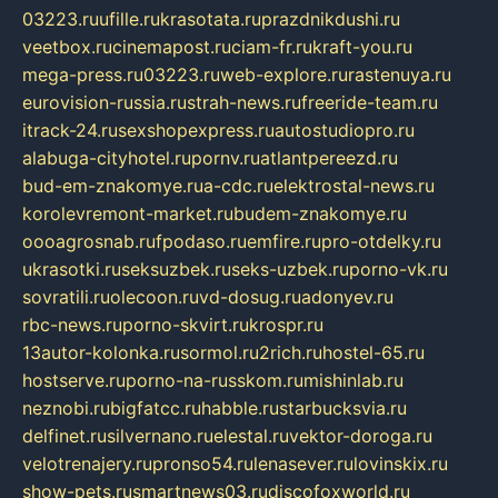
03223.ru
ufille.ru
krasotata.ru
prazdnikdushi.ru
veetbox.ru
cinemapost.ru
ciam-fr.ru
kraft-you.ru
mega-press.ru
03223.ru
web-explore.ru
rastenuya.ru
eurovision-russia.ru
strah-news.ru
freeride-team.ru
itrack-24.ru
sexshopexpress.ru
autostudiopro.ru
alabuga-cityhotel.ru
pornv.ru
atlantpereezd.ru
bud-em-znakomye.ru
a-cdc.ru
elektrostal-news.ru
korolevremont-market.ru
budem-znakomye.ru
oooagrosnab.ru
fpodaso.ru
emfire.ru
pro-otdelky.ru
ukrasotki.ru
seksuzbek.ru
seks-uzbek.ru
porno-vk.ru
sovratili.ru
olecoon.ru
vd-dosug.ru
adonyev.ru
rbc-news.ru
porno-skvirt.ru
krospr.ru
13autor-kolonka.ru
sormol.ru
2rich.ru
hostel-65.ru
hostserve.ru
porno-na-russkom.ru
mishinlab.ru
neznobi.ru
bigfatcc.ru
habble.ru
starbucksvia.ru
delfinet.ru
silvernano.ru
elestal.ru
vektor-doroga.ru
velotrenajery.ru
pronso54.ru
lenasever.ru
lovinskix.ru
show-pets.ru
smartnews03.ru
discofoxworld.ru