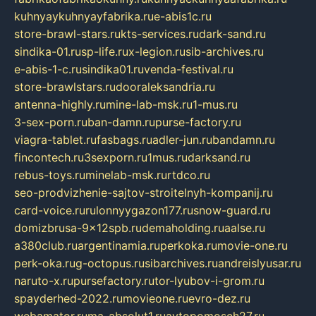
kuhnyaykuhnyayfabrika.ru
e-abis1c.ru
store-brawl-stars.ru
kts-services.ru
dark-sand.ru
sindika-01.ru
sp-life.ru
x-legion.ru
sib-archives.ru
e-abis-1-c.ru
sindika01.ru
venda-festival.ru
store-brawlstars.ru
dooraleksandria.ru
antenna-highly.ru
mine-lab-msk.ru
1-mus.ru
3-sex-porn.ru
ban-damn.ru
purse-factory.ru
viagra-tablet.ru
fasbags.ru
adler-jun.ru
bandamn.ru
fincontech.ru
3sexporn.ru
1mus.ru
darksand.ru
rebus-toys.ru
minelab-msk.ru
rtdco.ru
seo-prodvizhenie-sajtov-stroitelnyh-kompanij.ru
card-voice.ru
rulonnyygazon177.ru
snow-guard.ru
domizbrusa-9x12spb.ru
demaholding.ru
aalse.ru
a380club.ru
argentinamia.ru
perkoka.ru
movie-one.ru
perk-oka.ru
g-octopus.ru
sibarchives.ru
andreislyusar.ru
naruto-x.ru
pursefactory.ru
tor-lyubov-i-grom.ru
spayderhed-2022.ru
movieone.ru
evro-dez.ru
webamator.ru
ma-absolut1.ru
avtopomosch27.ru