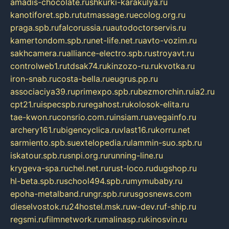
amadis-chocolate.ru
shkurki-karakulya.ru
kanotiforet.spb.ru
tutmassage.ru
ecolog.org.ru
praga.spb.ru
falcorussia.ru
autodoctorservis.ru
kamertondom.spb.ru
net-life.net.ru
avto-vozim.ru
sakhcamera.ru
alliance-electro.spb.ru
stroyavt.ru
controlweb1.ru
tdsak74.ru
kinzozo-ru.ru
kvotka.ru
iron-snab.ru
costa-bella.ru
eugrus.pp.ru
associaciya39.ru
primexpo.spb.ru
bezmorchin.ru
ia2.ru
cpt21.ru
ispecspb.ru
regahost.ru
kolosok-elita.ru
tae-kwon.ru
consrio.com.ru
insiam.ru
avegainfo.ru
archery161.ru
bigencyclica.ru
vlast16.ru
korru.net
sarmiento.spb.su
extelopedia.ru
lammin-suo.spb.ru
iskatour.spb.ru
snpi.org.ru
running-line.ru
krygeva-spa.ru
chel.net.ru
rust-loco.ru
dugshop.ru
hl-beta.spb.ru
school494.spb.ru
mymubaby.ru
epoha-metalband.ru
ngr.spb.ru
rusgosnews.com
dieselvostok.ru
24hostel.msk.ru
w-dev.ru
f-ship.ru
regsmi.ru
filmnetwork.ru
malinasp.ru
kinosvin.ru