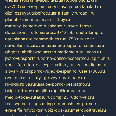
nv-750.ru
news-plain.ru
nertansaga.ru
delanalad.ru
dizfiles.ru
youtubefree.ru
aria-family.ru
roadli.ru
planeta-samara.ru
mysmartbuy.ru
matrasy-kemerovo.ru
ashanet.ru
trade-farm.ru
dotcustoms.ru
domizbrusa9x12spb.ru
autodamp.ru
narasimha.ru
djcommodities.ru
nv750.ru
x-ton.ru
newsplain.ru
cardvoice.ru
modopaper.ru
manunae.ru
gbget.ru
alfeihavsalnassr.ru
madoma.ru
tajuncos.ru
petrovkasports.ru
porno-online-besplatno.ru
splclub.ru
york-life.ru
doroga-expo.ru
ribery.ru
cleanmedicine.ru
slovar-ivrit.ru
porno-video-besplatno.ru
seks-365.ru
ovucontrol.ru
sloty-igrovyye-avtomaty.ru
ru-industriya.ru
russkoe-porno-besplatno.ru
belgorod-day.ru
digilith.ru
pichkurovlab.ru
medic-today.ru
taksu.ru
comp123.ru
don-ykt.ru
teensvoice.ru
imgsharing.ru
domashnee-porno.ru
eva-elfie.ru
foto-tur.ru
biz-doska.ru
metropoltravel.ru