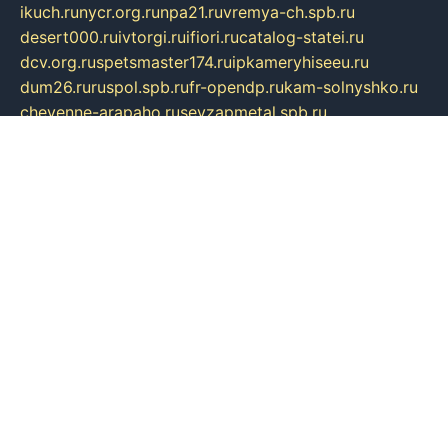
ikuch.ru
nycr.org.ru
npa21.ru
vremya-ch.spb.ru
desert000.ru
ivtorgi.ru
ifiori.ru
catalog-statei.ru
dcv.org.ru
spetsmaster174.ru
ipkameryhiseeu.ru
dum26.ru
ruspol.spb.ru
fr-opendp.ru
kam-solnyshko.ru
cheyenne-arapaho.ru
sevzapmetal.spb.ru
ted-lapidus.spb.ru
parasite-eliminator.ru
sigma-complete.ru
modernworld.ru
dama-moda.ru
eholot-group.ru
sk-nvkz.ru
DRONGOLD.RU
democratia2.ru
i-farmer.ru
mass-sport.org
jablonex.spb.ru
bookmess.ru
linkword.ru
refineua.com.ru
cs-spec.net.ru
altay-mebel.ru
DNK-THEATRE.RU
mechaniks.spb.ru
ipcamtechage.ru
skosta.ru
a-sun.ru
stroy-ldsp.ru
snowlands.org.ru
childrensshoes.ru
mrlizzy.ru
mebelsofiakrd.ru
bulizhenko.ru
rumantick.net.ru
mtszerno.ru
daily-fishing.ru
glushiteli-v-spb.ru
megasat.org.ru
localization.net.ru
flyingfish.pp.ru
ds5teremok.ru
aclib.spb.ru
komissionka30.ru
mag-profit.ru