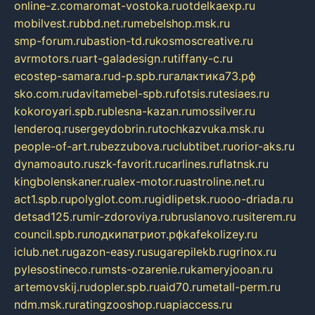
online-z.com
aromat-vostoka.ru
otdelkaexp.ru
mobilvest.ru
bbd.net.ru
mebelshop.msk.ru
smp-forum.ru
bastion-td.ru
kosmoscreative.ru
avrmotors.ru
art-galadesign.ru
tiffany-c.ru
ecostep-samara.ru
d-p.spb.ru
галактика73.рф
sko.com.ru
davitamebel-spb.ru
fotsis.ru
tesiaes.ru
kokoroyari.spb.ru
blesna-kazan.ru
mossilver.ru
lenderoq.ru
sergeydobrin.ru
tochkazvuka.msk.ru
people-of-art.ru
bezzubova.ru
clubtibet.ru
orior-aks.ru
dynamoauto.ru
szk-favorit.ru
carlines.ru
flatnsk.ru
kingbolenskaner.ru
alex-motor.ru
astroline.net.ru
act1.spb.ru
polyglot.com.ru
gidlipetsk.ru
ooo-driada.ru
detsad125.ru
mir-zdoroviya.ru
bruslanovo.ru
siterem.ru
council.spb.ru
лодкипатриот.рф
kafekolizey.ru
iclub.net.ru
gazon-easy.ru
sugarepilekb.ru
grinox.ru
pylesostineco.ru
msts-ozarenie.ru
kameryjooan.ru
artemovskij.ru
dopler.spb.ru
aid70.ru
metall-perm.ru
ndm.msk.ru
ratingzooshop.ru
apiaccess.ru