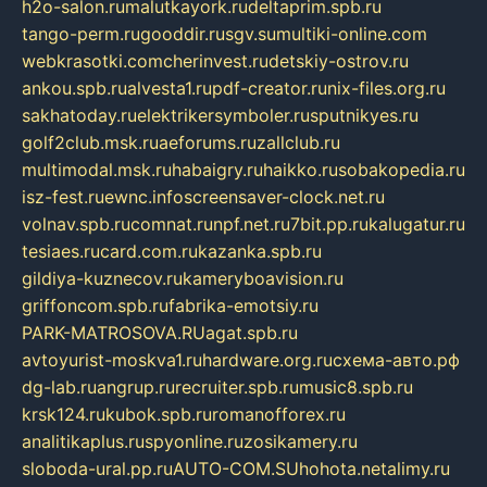
h2o-salon.ru
malutkayork.ru
deltaprim.spb.ru
tango-perm.ru
gooddir.ru
sgv.su
multiki-online.com
webkrasotki.com
cherinvest.ru
detskiy-ostrov.ru
ankou.spb.ru
alvesta1.ru
pdf-creator.ru
nix-files.org.ru
sakhatoday.ru
elektrikersymboler.ru
sputnikyes.ru
golf2club.msk.ru
aeforums.ru
zallclub.ru
multimodal.msk.ru
habaigry.ru
haikko.ru
sobakopedia.ru
isz-fest.ru
ewnc.info
screensaver-clock.net.ru
volnav.spb.ru
comnat.ru
npf.net.ru
7bit.pp.ru
kalugatur.ru
tesiaes.ru
card.com.ru
kazanka.spb.ru
gildiya-kuznecov.ru
kameryboavision.ru
griffoncom.spb.ru
fabrika-emotsiy.ru
PARK-MATROSOVA.RU
agat.spb.ru
avtoyurist-moskva1.ru
hardware.org.ru
схема-авто.рф
dg-lab.ru
angrup.ru
recruiter.spb.ru
music8.spb.ru
krsk124.ru
kubok.spb.ru
romanofforex.ru
analitikaplus.ru
spyonline.ru
zosikamery.ru
sloboda-ural.pp.ru
AUTO-COM.SU
hohota.net
alimy.ru