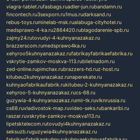
viagra-tablet.ru
fasbags.ru
adler-jun.ru
bandamn.ru
fincontech.ru
3sexporn.ru
1mus.ru
darksand.ru
rebus-toys.ru
minelab-msk.ru
alabuga-cityhotel.ru
medsprawo-4-ka.ru
2864420.ru
blagodarenie-spb.ru
zajmy24.ru
tovudyi-4-kuhnyanazakaz.ru
brazzerscom.ru
medsprawo4ka.ru
xehyroo5kuhnyanazakaz.ru
fabrikayfabrikaefabrika.ru
vskrytie-zamkov-moskva-113.ru
biletnadom.ru
zed-online.ru
pimchax.ru
brazzers-hd.ru
z-host.ru
kitubeu2kuhnyanazakaz.ru
naperekate.ru
kuhnyaofabrikaufabrik.ru
kitubeu-2-kuhnyanazakaz.ru
xehyroo-5-kuhnyanazakaz.ru
cs-68.ru
guzywia-4-kuhnyanazakaz.ru
mir-tk.ru
vlknrussia.ru
cs68.ru
vladivostok-map.ru
video-seks.ru
bankaribi.ru
raszar.ru
vskrytie-zamkov-moskva113.ru
lipetsktelecom.ru
tovudyi4kuhnyanazakaz.ru
seksuzb.ru
guzywia4kuhnyanazakaz.ru
fabrikaofabrikaokuhny.ru
kuhnyaekuhnyaafabrika.ru