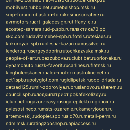
online-z.com
aromat-vostoka.ru
otdelkaexp.ru
mobilvest.ru
bbd.net.ru
mebelshop.msk.ru
smp-forum.ru
bastion-td.ru
kosmoscreative.ru
avrmotors.ru
art-galadesign.ru
tiffany-c.ru
ecostep-samara.ru
d-p.spb.ru
галактика73.рф
sko.com.ru
davitamebel-spb.ru
fotsis.ru
tesiaes.ru
kokoroyari.spb.ru
blesna-kazan.ru
mossilver.ru
lenderoq.ru
sergeydobrin.ru
tochkazvuka.msk.ru
people-of-art.ru
bezzubova.ru
clubtibet.ru
orior-aks.ru
dynamoauto.ru
szk-favorit.ru
carlines.ru
flatnsk.ru
kingbolenskaner.ru
alex-motor.ru
astroline.net.ru
act1.spb.ru
polyglot.com.ru
gidlipetsk.ru
ooo-driada.ru
detsad125.ru
mir-zdoroviya.ru
bruslanovo.ru
siterem.ru
council.spb.ru
лодкипатриот.рф
kafekolizey.ru
iclub.net.ru
gazon-easy.ru
sugarepilekb.ru
grinox.ru
pylesostineco.ru
msts-ozarenie.ru
kameryjooan.ru
artemovskij.ru
dopler.spb.ru
aid70.ru
metall-perm.ru
ndm.msk.ru
ratingzooshop.ru
apiaccess.ru