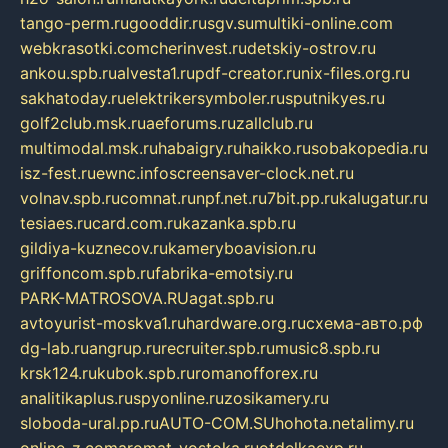
tango-perm.ru
gooddir.ru
sgv.su
multiki-online.com
webkrasotki.com
cherinvest.ru
detskiy-ostrov.ru
ankou.spb.ru
alvesta1.ru
pdf-creator.ru
nix-files.org.ru
sakhatoday.ru
elektrikersymboler.ru
sputnikyes.ru
golf2club.msk.ru
aeforums.ru
zallclub.ru
multimodal.msk.ru
habaigry.ru
haikko.ru
sobakopedia.ru
isz-fest.ru
ewnc.info
screensaver-clock.net.ru
volnav.spb.ru
comnat.ru
npf.net.ru
7bit.pp.ru
kalugatur.ru
tesiaes.ru
card.com.ru
kazanka.spb.ru
gildiya-kuznecov.ru
kameryboavision.ru
griffoncom.spb.ru
fabrika-emotsiy.ru
PARK-MATROSOVA.RU
agat.spb.ru
avtoyurist-moskva1.ru
hardware.org.ru
схема-авто.рф
dg-lab.ru
angrup.ru
recruiter.spb.ru
music8.spb.ru
krsk124.ru
kubok.spb.ru
romanofforex.ru
analitikaplus.ru
spyonline.ru
zosikamery.ru
sloboda-ural.pp.ru
AUTO-COM.SU
hohota.net
alimy.ru