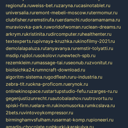
regionufa.ru
weiss-bet.ru
zaryna.ru
casinotablet.ru
universalia.ru
remont-mebeli-moscow.ru
termomur.ru
clubfisher.ru
remstirufa.ru
erdamchi.ru
doramamama.ru
muraviovka-park.ru
worldofwoman.ru
clean-dreams.ru
arkrym.ru
kristinita.ru
dircomputer.ru
healthenter.ru
textexperts.ru
pivnaya-kruzhka.ru
kinofilmy-2021.ru
demolalapaluza.ru
tanyavanya.ru
remstir-tolyatti.ru
msdip.ru
jdol.ru
sokolovr.ru
newtech-spb.ru
rezemkleim.ru
massage-tai.ru
seonub.ru
zvonitut.ru
biolisichka24.ru
mncraft-download.ru
algoritm-sistema.ru
godflesh.ru
ru-industria.ru
zebra-tlt.ru
okna-proficom.ru
erynok.ru
onlinekinospace.ru
startupstudio-fefu.ru
zarges-ru.ru
gegenjustizunrecht.ru
autobalashov.ru
utrovortu.ru
spiski-firm.ru
elara-m.ru
kinomusorka.ru
mkcslava.ru
2bets.ru
vintovoykompressor.ru
birminghamvsfulham.ru
sarmat-komp.ru
pioneeri.ru
amadis-chocolate.ru
shkurki-karakulya.ru