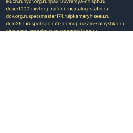
ikuch.ru
nycr.org.ru
npa21.ru
vremya-ch.spb.ru
desert000.ru
ivtorgi.ru
ifiori.ru
catalog-statei.ru
dcv.org.ru
spetsmaster174.ru
ipkameryhiseeu.ru
dum26.ru
ruspol.spb.ru
fr-opendp.ru
kam-solnyshko.ru
cheyenne-arapaho.ru
sevzapmetal.spb.ru
ted-lapidus.spb.ru
parasite-eliminator.ru
sigma-complete.ru
modernworld.ru
dama-moda.ru
eholot-group.ru
sk-nvkz.ru
DRONGOLD.RU
democratia2.ru
i-farmer.ru
mass-sport.org
jablonex.spb.ru
bookmess.ru
linkword.ru
refineua.com.ru
cs-spec.net.ru
altay-mebel.ru
DNK-THEATRE.RU
mechaniks.spb.ru
ipcamtechage.ru
skosta.ru
a-sun.ru
stroy-ldsp.ru
snowlands.org.ru
childrensshoes.ru
mrlizzy.ru
mebelsofiakrd.ru
bulizhenko.ru
rumantick.net.ru
mtszerno.ru
daily-fishing.ru
glushiteli-v-spb.ru
megasat.org.ru
localization.net.ru
flyingfish.pp.ru
ds5teremok.ru
aclib.spb.ru
komissionka30.ru
mag-profit.ru