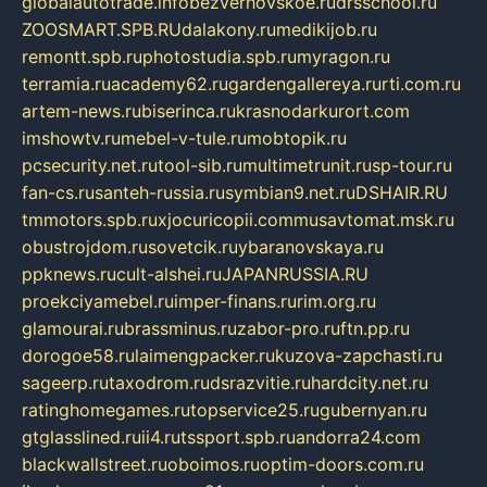
globalautotrade.info
bezverhovskoe.ru
drsschool.ru
ZOOSMART.SPB.RU
dalakony.ru
medikijob.ru
remontt.spb.ru
photostudia.spb.ru
myragon.ru
terramia.ru
academy62.ru
gardengallereya.ru
rti.com.ru
artem-news.ru
biserinca.ru
krasnodarkurort.com
imshowtv.ru
mebel-v-tule.ru
mobtopik.ru
pcsecurity.net.ru
tool-sib.ru
multimetrunit.ru
sp-tour.ru
fan-cs.ru
santeh-russia.ru
symbian9.net.ru
DSHAIR.RU
tmmotors.spb.ru
xjocuricopii.com
musavtomat.msk.ru
obustrojdom.ru
sovetcik.ru
ybaranovskaya.ru
ppknews.ru
cult-alshei.ru
JAPANRUSSIA.RU
proekciyamebel.ru
imper-finans.ru
rim.org.ru
glamourai.ru
brassminus.ru
zabor-pro.ru
ftn.pp.ru
dorogoe58.ru
laimengpacker.ru
kuzova-zapchasti.ru
sageerp.ru
taxodrom.ru
dsrazvitie.ru
hardcity.net.ru
ratinghomegames.ru
topservice25.ru
gubernyan.ru
gtglasslined.ru
ii4.ru
tssport.spb.ru
andorra24.com
blackwallstreet.ru
oboimos.ru
optim-doors.com.ru