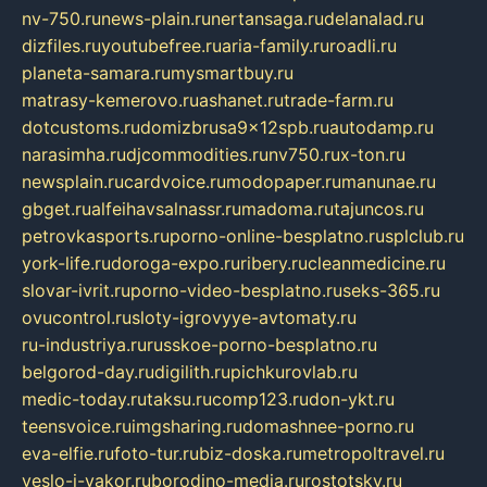
nv-750.ru
news-plain.ru
nertansaga.ru
delanalad.ru
dizfiles.ru
youtubefree.ru
aria-family.ru
roadli.ru
planeta-samara.ru
mysmartbuy.ru
matrasy-kemerovo.ru
ashanet.ru
trade-farm.ru
dotcustoms.ru
domizbrusa9x12spb.ru
autodamp.ru
narasimha.ru
djcommodities.ru
nv750.ru
x-ton.ru
newsplain.ru
cardvoice.ru
modopaper.ru
manunae.ru
gbget.ru
alfeihavsalnassr.ru
madoma.ru
tajuncos.ru
petrovkasports.ru
porno-online-besplatno.ru
splclub.ru
york-life.ru
doroga-expo.ru
ribery.ru
cleanmedicine.ru
slovar-ivrit.ru
porno-video-besplatno.ru
seks-365.ru
ovucontrol.ru
sloty-igrovyye-avtomaty.ru
ru-industriya.ru
russkoe-porno-besplatno.ru
belgorod-day.ru
digilith.ru
pichkurovlab.ru
medic-today.ru
taksu.ru
comp123.ru
don-ykt.ru
teensvoice.ru
imgsharing.ru
domashnee-porno.ru
eva-elfie.ru
foto-tur.ru
biz-doska.ru
metropoltravel.ru
veslo-i-yakor.ru
borodino-media.ru
rostotsky.ru