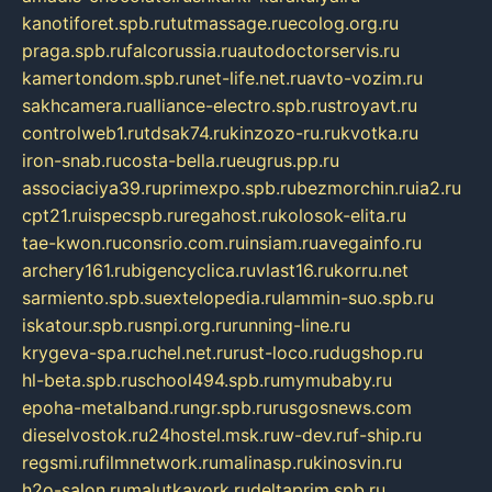
kanotiforet.spb.ru
tutmassage.ru
ecolog.org.ru
praga.spb.ru
falcorussia.ru
autodoctorservis.ru
kamertondom.spb.ru
net-life.net.ru
avto-vozim.ru
sakhcamera.ru
alliance-electro.spb.ru
stroyavt.ru
controlweb1.ru
tdsak74.ru
kinzozo-ru.ru
kvotka.ru
iron-snab.ru
costa-bella.ru
eugrus.pp.ru
associaciya39.ru
primexpo.spb.ru
bezmorchin.ru
ia2.ru
cpt21.ru
ispecspb.ru
regahost.ru
kolosok-elita.ru
tae-kwon.ru
consrio.com.ru
insiam.ru
avegainfo.ru
archery161.ru
bigencyclica.ru
vlast16.ru
korru.net
sarmiento.spb.su
extelopedia.ru
lammin-suo.spb.ru
iskatour.spb.ru
snpi.org.ru
running-line.ru
krygeva-spa.ru
chel.net.ru
rust-loco.ru
dugshop.ru
hl-beta.spb.ru
school494.spb.ru
mymubaby.ru
epoha-metalband.ru
ngr.spb.ru
rusgosnews.com
dieselvostok.ru
24hostel.msk.ru
w-dev.ru
f-ship.ru
regsmi.ru
filmnetwork.ru
malinasp.ru
kinosvin.ru
h2o-salon.ru
malutkayork.ru
deltaprim.spb.ru