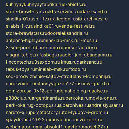
kuhnyaykuhnyayfabrika.ru
e-abis1c.ru
store-brawl-stars.ru
kts-services.ru
dark-sand.ru
sindika-01.ru
sp-life.ru
x-legion.ru
sib-archives.ru
e-abis-1-c.ru
sindika01.ru
venda-festival.ru
store-brawlstars.ru
dooraleksandria.ru
antenna-highly.ru
mine-lab-msk.ru
1-mus.ru
3-sex-porn.ru
ban-damn.ru
purse-factory.ru
viagra-tablet.ru
fasbags.ru
adler-jun.ru
bandamn.ru
fincontech.ru
3sexporn.ru
1mus.ru
darksand.ru
rebus-toys.ru
minelab-msk.ru
rtdco.ru
seo-prodvizhenie-sajtov-stroitelnyh-kompanij.ru
card-voice.ru
rulonnyygazon177.ru
snow-guard.ru
domizbrusa-9x12spb.ru
demaholding.ru
aalse.ru
a380club.ru
argentinamia.ru
perkoka.ru
movie-one.ru
perk-oka.ru
g-octopus.ru
sibarchives.ru
andreislyusar.ru
naruto-x.ru
pursefactory.ru
tor-lyubov-i-grom.ru
spayderhed-2022.ru
movieone.ru
evro-dez.ru
webamator.ru
ma-absolut1.ru
avtopomosch27.ru