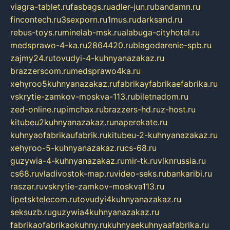
viagra-tablet.ru
fasbags.ru
adler-jun.ru
bandamn.ru
fincontech.ru
3sexporn.ru
1mus.ru
darksand.ru
rebus-toys.ru
minelab-msk.ru
alabuga-cityhotel.ru
medsprawo-4-ka.ru
2864420.ru
blagodarenie-spb.ru
zajmy24.ru
tovudyi-4-kuhnyanazakaz.ru
brazzerscom.ru
medsprawo4ka.ru
xehyroo5kuhnyanazakaz.ru
fabrikayfabrikaefabrika.ru
vskrytie-zamkov-moskva-113.ru
biletnadom.ru
zed-online.ru
pimchax.ru
brazzers-hd.ru
z-host.ru
kitubeu2kuhnyanazakaz.ru
naperekate.ru
kuhnyaofabrikaufabrik.ru
kitubeu-2-kuhnyanazakaz.ru
xehyroo-5-kuhnyanazakaz.ru
cs-68.ru
guzywia-4-kuhnyanazakaz.ru
mir-tk.ru
vlknrussia.ru
cs68.ru
vladivostok-map.ru
video-seks.ru
bankaribi.ru
raszar.ru
vskrytie-zamkov-moskva113.ru
lipetsktelecom.ru
tovudyi4kuhnyanazakaz.ru
seksuzb.ru
guzywia4kuhnyanazakaz.ru
fabrikaofabrikaokuhny.ru
kuhnyaekuhnyaafabrika.ru