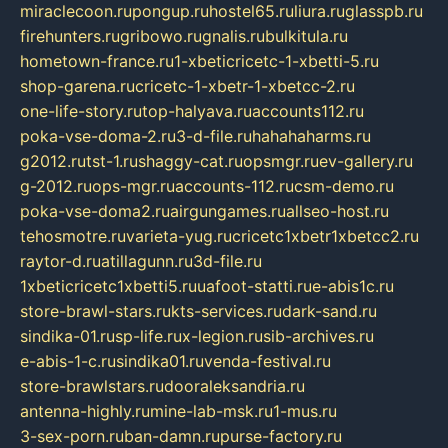
miraclecoon.ru
pongup.ru
hostel65.ru
liura.ru
glasspb.ru
firehunters.ru
gribowo.ru
gnalis.ru
bulkitula.ru
hometown-france.ru
1-xbeticricetc-1-xbetti-5.ru
shop-garena.ru
cricetc-1-xbetr-1-xbetcc-2.ru
one-life-story.ru
top-halyava.ru
accounts112.ru
poka-vse-doma-2.ru
3-d-file.ru
hahahaharms.ru
g2012.ru
tst-1.ru
shaggy-cat.ru
opsmgr.ru
ev-gallery.ru
g-2012.ru
ops-mgr.ru
accounts-112.ru
csm-demo.ru
poka-vse-doma2.ru
airgungames.ru
allseo-host.ru
tehosmotre.ru
varieta-yug.ru
cricetc1xbetr1xbetcc2.ru
raytor-d.ru
atillagunn.ru
3d-file.ru
1xbeticricetc1xbetti5.ru
uafoot-statti.ru
e-abis1c.ru
store-brawl-stars.ru
kts-services.ru
dark-sand.ru
sindika-01.ru
sp-life.ru
x-legion.ru
sib-archives.ru
e-abis-1-c.ru
sindika01.ru
venda-festival.ru
store-brawlstars.ru
dooraleksandria.ru
antenna-highly.ru
mine-lab-msk.ru
1-mus.ru
3-sex-porn.ru
ban-damn.ru
purse-factory.ru