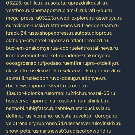
03223.ru
ufille.ru
krasotata.ru
prazdnikdushi.ru
veetbox.ru
cinemapost.ru
ciam-fr.ru
kraft-you.ru
mega-press.ru
03223.ru
web-explore.ru
rastenuya.ru
eurovision-russia.ru
strah-news.ru
freeride-team.ru
itrack-24.ru
sexshopexpress.ru
autostudiopro.ru
alabuga-cityhotel.ru
pornv.ru
atlantpereezd.ru
bud-em-znakomye.ru
a-cdc.ru
elektrostal-news.ru
korolevremont-market.ru
budem-znakomye.ru
oooagrosnab.ru
fpodaso.ru
emfire.ru
pro-otdelky.ru
ukrasotki.ru
seksuzbek.ru
seks-uzbek.ru
porno-vk.ru
sovratili.ru
olecoon.ru
vd-dosug.ru
adonyev.ru
rbc-news.ru
porno-skvirt.ru
krospr.ru
13autor-kolonka.ru
sormol.ru
2rich.ru
hostel-65.ru
hostserve.ru
porno-na-russkom.ru
mishinlab.ru
neznobi.ru
bigfatcc.ru
habble.ru
starbucksvia.ru
delfinet.ru
silvernano.ru
elestal.ru
vektor-doroga.ru
velotrenajery.ru
pronso54.ru
lenasever.ru
lovinskix.ru
show-pets.ru
smartnews03.ru
discofoxworld.ru