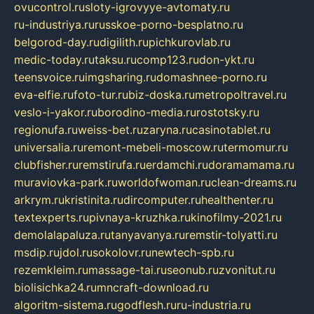
ovucontrol.ru
sloty-igrovyye-avtomaty.ru
ru-industriya.ru
russkoe-porno-besplatno.ru
belgorod-day.ru
digilith.ru
pichkurovlab.ru
medic-today.ru
taksu.ru
comp123.ru
don-ykt.ru
teensvoice.ru
imgsharing.ru
domashnee-porno.ru
eva-elfie.ru
foto-tur.ru
biz-doska.ru
metropoltravel.ru
veslo-i-yakor.ru
borodino-media.ru
rostotsky.ru
regionufa.ru
weiss-bet.ru
zaryna.ru
casinotablet.ru
universalia.ru
remont-mebeli-moscow.ru
termomur.ru
clubfisher.ru
remstirufa.ru
erdamchi.ru
doramamama.ru
muraviovka-park.ru
worldofwoman.ru
clean-dreams.ru
arkrym.ru
kristinita.ru
dircomputer.ru
healthenter.ru
textexperts.ru
pivnaya-kruzhka.ru
kinofilmy-2021.ru
demolalapaluza.ru
tanyavanya.ru
remstir-tolyatti.ru
msdip.ru
jdol.ru
sokolovr.ru
newtech-spb.ru
rezemkleim.ru
massage-tai.ru
seonub.ru
zvonitut.ru
biolisichka24.ru
mncraft-download.ru
algoritm-sistema.ru
godflesh.ru
ru-industria.ru