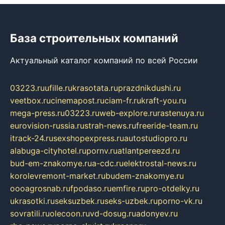
База строительных компаний
Актуальный каталог компаний по всей России
03223.ru
ufille.ru
krasotata.ru
prazdnikdushi.ru
veetbox.ru
cinemapost.ru
ciam-fr.ru
kraft-you.ru
mega-press.ru
03223.ru
web-explore.ru
rastenuya.ru
eurovision-russia.ru
strah-news.ru
freeride-team.ru
itrack-24.ru
sexshopexpress.ru
autostudiopro.ru
alabuga-cityhotel.ru
pornv.ru
atlantpereezd.ru
bud-em-znakomye.ru
a-cdc.ru
elektrostal-news.ru
korolevremont-market.ru
budem-znakomye.ru
oooagrosnab.ru
fpodaso.ru
emfire.ru
pro-otdelky.ru
ukrasotki.ru
seksuzbek.ru
seks-uzbek.ru
porno-vk.ru
sovratili.ru
olecoon.ru
vd-dosug.ru
adonyev.ru