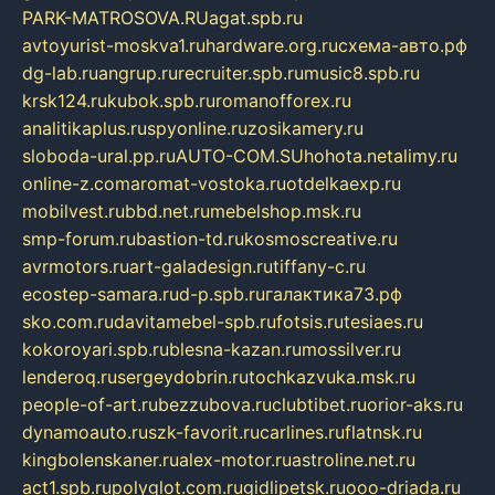
PARK-MATROSOVA.RU
agat.spb.ru
avtoyurist-moskva1.ru
hardware.org.ru
схема-авто.рф
dg-lab.ru
angrup.ru
recruiter.spb.ru
music8.spb.ru
krsk124.ru
kubok.spb.ru
romanofforex.ru
analitikaplus.ru
spyonline.ru
zosikamery.ru
sloboda-ural.pp.ru
AUTO-COM.SU
hohota.net
alimy.ru
online-z.com
aromat-vostoka.ru
otdelkaexp.ru
mobilvest.ru
bbd.net.ru
mebelshop.msk.ru
smp-forum.ru
bastion-td.ru
kosmoscreative.ru
avrmotors.ru
art-galadesign.ru
tiffany-c.ru
ecostep-samara.ru
d-p.spb.ru
галактика73.рф
sko.com.ru
davitamebel-spb.ru
fotsis.ru
tesiaes.ru
kokoroyari.spb.ru
blesna-kazan.ru
mossilver.ru
lenderoq.ru
sergeydobrin.ru
tochkazvuka.msk.ru
people-of-art.ru
bezzubova.ru
clubtibet.ru
orior-aks.ru
dynamoauto.ru
szk-favorit.ru
carlines.ru
flatnsk.ru
kingbolenskaner.ru
alex-motor.ru
astroline.net.ru
act1.spb.ru
polyglot.com.ru
gidlipetsk.ru
ooo-driada.ru