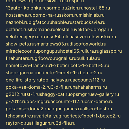
rbc-news.ru
porno-skvirt.ru
krospr.ru
13autor-kolonka.ru
sormol.ru
2rich.ru
hostel-65.ru
hostserve.ru
porno-na-russkom.ru
mishinlab.ru
neznobi.ru
bigfatcc.ru
habble.ru
starbucksvia.ru
delfinet.ru
silvernano.ru
elestal.ru
vektor-doroga.ru
velotrenajery.ru
pronso54.ru
lenasever.ru
lovinskix.ru
show-pets.ru
smartnews03.ru
discofoxworld.ru
miraclecoon.ru
pongup.ru
hostel65.ru
liura.ru
glasspb.ru
firehunters.ru
gribowo.ru
gnalis.ru
bulkitula.ru
hometown-france.ru
1-xbeticricetc-1-xbetti-5.ru
shop-garena.ru
cricetc-1-xbetr-1-xbetcc-2.ru
one-life-story.ru
top-halyava.ru
accounts112.ru
poka-vse-doma-2.ru
3-d-file.ru
hahahaharms.ru
g2012.ru
tst-1.ru
shaggy-cat.ru
opsmgr.ru
ev-gallery.ru
g-2012.ru
ops-mgr.ru
accounts-112.ru
csm-demo.ru
poka-vse-doma2.ru
airgungames.ru
allseo-host.ru
tehosmotre.ru
varieta-yug.ru
cricetc1xbetr1xbetcc2.ru
raytor-d.ru
atillagunn.ru
3d-file.ru