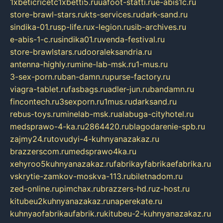
1xbeticricetc1xbetti5.ru
uafoot-statti.ru
e-abis1c.ru
store-brawl-stars.ru
kts-services.ru
dark-sand.ru
sindika-01.ru
sp-life.ru
x-legion.ru
sib-archives.ru
e-abis-1-c.ru
sindika01.ru
venda-festival.ru
store-brawlstars.ru
dooraleksandria.ru
antenna-highly.ru
mine-lab-msk.ru
1-mus.ru
3-sex-porn.ru
ban-damn.ru
purse-factory.ru
viagra-tablet.ru
fasbags.ru
adler-jun.ru
bandamn.ru
fincontech.ru
3sexporn.ru
1mus.ru
darksand.ru
rebus-toys.ru
minelab-msk.ru
alabuga-cityhotel.ru
medsprawo-4-ka.ru
2864420.ru
blagodarenie-spb.ru
zajmy24.ru
tovudyi-4-kuhnyanazakaz.ru
brazzerscom.ru
medsprawo4ka.ru
xehyroo5kuhnyanazakaz.ru
fabrikayfabrikaefabrika.ru
vskrytie-zamkov-moskva-113.ru
biletnadom.ru
zed-online.ru
pimchax.ru
brazzers-hd.ru
z-host.ru
kitubeu2kuhnyanazakaz.ru
naperekate.ru
kuhnyaofabrikaufabrik.ru
kitubeu-2-kuhnyanazakaz.ru