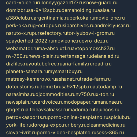
card-voice.ru
rulonnyygazon177.ru
snow-guard.ru
domizbrusa-9x12spb.ru
demaholding.ru
aalse.ru
a380club.ru
argentinamia.ru
perkoka.ru
movie-one.ru
perk-oka.ru
g-octopus.ru
sibarchives.ru
andreislyusar.ru
naruto-x.ru
pursefactory.ru
tor-lyubov-i-grom.ru
spayderhed-2022.ru
movieone.ru
evro-dez.ru
webamator.ru
ma-absolut1.ru
avtopomosch27.ru
nv-750.ru
news-plain.ru
nertansaga.ru
delanalad.ru
dizfiles.ru
youtubefree.ru
aria-family.ru
roadli.ru
planeta-samara.ru
mysmartbuy.ru
matrasy-kemerovo.ru
ashanet.ru
trade-farm.ru
dotcustoms.ru
domizbrusa9x12spb.ru
autodamp.ru
narasimha.ru
djcommodities.ru
nv750.ru
x-ton.ru
newsplain.ru
cardvoice.ru
modopaper.ru
manunae.ru
gbget.ru
alfeihavsalnassr.ru
madoma.ru
tajuncos.ru
petrovkasports.ru
porno-online-besplatno.ru
splclub.ru
york-life.ru
doroga-expo.ru
ribery.ru
cleanmedicine.ru
slovar-ivrit.ru
porno-video-besplatno.ru
seks-365.ru