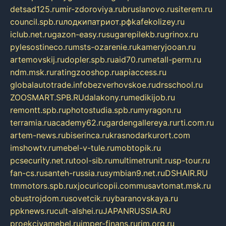
detsad125.ru
mir-zdoroviya.ru
bruslanovo.ru
siterem.ru
council.spb.ru
лодкипатриот.рф
kafekolizey.ru
iclub.net.ru
gazon-easy.ru
sugarepilekb.ru
grinox.ru
pylesostineco.ru
msts-ozarenie.ru
kameryjooan.ru
artemovskij.ru
dopler.spb.ru
aid70.ru
metall-perm.ru
ndm.msk.ru
ratingzooshop.ru
apiaccess.ru
globalautotrade.info
bezverhovskoe.ru
drsschool.ru
ZOOSMART.SPB.RU
dalakony.ru
medikijob.ru
remontt.spb.ru
photostudia.spb.ru
myragon.ru
terramia.ru
academy62.ru
gardengallereya.ru
rti.com.ru
artem-news.ru
biserinca.ru
krasnodarkurort.com
imshowtv.ru
mebel-v-tule.ru
mobtopik.ru
pcsecurity.net.ru
tool-sib.ru
multimetrunit.ru
sp-tour.ru
fan-cs.ru
santeh-russia.ru
symbian9.net.ru
DSHAIR.RU
tmmotors.spb.ru
xjocuricopii.com
musavtomat.msk.ru
obustrojdom.ru
sovetcik.ru
ybaranovskaya.ru
ppknews.ru
cult-alshei.ru
JAPANRUSSIA.RU
proekciyamebel.ru
imper-finans.ru
rim.org.ru