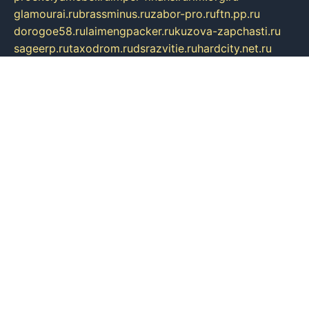
glamourai.ru
brassminus.ru
zabor-pro.ru
ftn.pp.ru
dorogoe58.ru
laimengpacker.ru
kuzova-zapchasti.ru
sageerp.ru
taxodrom.ru
dsrazvitie.ru
hardcity.net.ru
ratinghomegames.ru
topservice25.ru
gubernyan.ru
gtglasslined.ru
ii4.ru
tssport.spb.ru
andorra24.com
blackwallstreet.ru
oboimos.ru
optim-doors.com.ru
ikuch.ru
nycr.org.ru
npa21.ru
vremya-ch.spb.ru
desert000.ru
ivtorgi.ru
ifiori.ru
catalog-statei.ru
dcv.org.ru
spetsmaster174.ru
ipkameryhiseeu.ru
dum26.ru
ruspol.spb.ru
fr-opendp.ru
kam-solnyshko.ru
cheyenne-arapaho.ru
sevzapmetal.spb.ru
ted-lapidus.spb.ru
parasite-eliminator.ru
sigma-complete.ru
modernworld.ru
dama-moda.ru
eholot-group.ru
sk-nvkz.ru
DRONGOLD.RU
democratia2.ru
i-farmer.ru
mass-sport.org
jablonex.spb.ru
bookmess.ru
linkword.ru
refineua.com.ru
cs-spec.net.ru
altay-mebel.ru
DNK-THEATRE.RU
mechaniks.spb.ru
ipcamtechage.ru