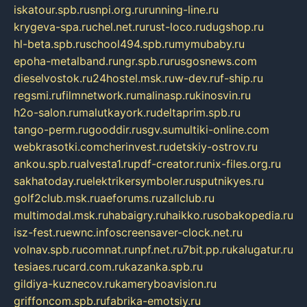
iskatour.spb.ru
snpi.org.ru
running-line.ru
krygeva-spa.ru
chel.net.ru
rust-loco.ru
dugshop.ru
hl-beta.spb.ru
school494.spb.ru
mymubaby.ru
epoha-metalband.ru
ngr.spb.ru
rusgosnews.com
dieselvostok.ru
24hostel.msk.ru
w-dev.ru
f-ship.ru
regsmi.ru
filmnetwork.ru
malinasp.ru
kinosvin.ru
h2o-salon.ru
malutkayork.ru
deltaprim.spb.ru
tango-perm.ru
gooddir.ru
sgv.su
multiki-online.com
webkrasotki.com
cherinvest.ru
detskiy-ostrov.ru
ankou.spb.ru
alvesta1.ru
pdf-creator.ru
nix-files.org.ru
sakhatoday.ru
elektrikersymboler.ru
sputnikyes.ru
golf2club.msk.ru
aeforums.ru
zallclub.ru
multimodal.msk.ru
habaigry.ru
haikko.ru
sobakopedia.ru
isz-fest.ru
ewnc.info
screensaver-clock.net.ru
volnav.spb.ru
comnat.ru
npf.net.ru
7bit.pp.ru
kalugatur.ru
tesiaes.ru
card.com.ru
kazanka.spb.ru
gildiya-kuznecov.ru
kameryboavision.ru
griffoncom.spb.ru
fabrika-emotsiy.ru