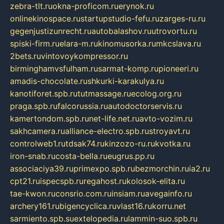
zebra-tlt.ru
okna-proficom.ru
erynok.ru
onlinekinospace.ru
startupstudio-fefu.ru
zarges-ru.ru
gegenjustizunrecht.ru
autobalashov.ru
utrovortu.ru
spiski-firm.ru
elara-m.ru
kinomusorka.ru
mkcslava.ru
2bets.ru
vintovoykompressor.ru
birminghamvsfulham.ru
sarmat-komp.ru
pioneeri.ru
amadis-chocolate.ru
shkurki-karakulya.ru
kanotiforet.spb.ru
tutmassage.ru
ecolog.org.ru
praga.spb.ru
falcorussia.ru
autodoctorservis.ru
kamertondom.spb.ru
net-life.net.ru
avto-vozim.ru
sakhcamera.ru
alliance-electro.spb.ru
stroyavt.ru
controlweb1.ru
tdsak74.ru
kinzozo-ru.ru
kvotka.ru
iron-snab.ru
costa-bella.ru
eugrus.pp.ru
associaciya39.ru
primexpo.spb.ru
bezmorchin.ru
ia2.ru
cpt21.ru
ispecspb.ru
regahost.ru
kolosok-elita.ru
tae-kwon.ru
consrio.com.ru
insiam.ru
avegainfo.ru
archery161.ru
bigencyclica.ru
vlast16.ru
korru.net
sarmiento.spb.su
extelopedia.ru
lammin-suo.spb.ru