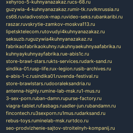
xehyroo-5-kuhnyanazakaz.ru
cs-68.ru
guzywia-4-kuhnyanazakaz.ru
mir-tk.ru
vlknrussia.ru
cs68.ru
vladivostok-map.ru
video-seks.ru
bankaribi.ru
raszar.ru
vskrytie-zamkov-moskva113.ru
lipetsktelecom.ru
tovudyi4kuhnyanazakaz.ru
seksuzb.ru
guzywia4kuhnyanazakaz.ru
fabrikaofabrikaokuhny.ru
kuhnyaekuhnyaafabrika.ru
kuhnyaykuhnyayfabrika.ru
e-abis1c.ru
store-brawl-stars.ru
kts-services.ru
dark-sand.ru
sindika-01.ru
sp-life.ru
x-legion.ru
sib-archives.ru
e-abis-1-c.ru
sindika01.ru
venda-festival.ru
store-brawlstars.ru
dooraleksandria.ru
antenna-highly.ru
mine-lab-msk.ru
1-mus.ru
3-sex-porn.ru
ban-damn.ru
purse-factory.ru
viagra-tablet.ru
fasbags.ru
adler-jun.ru
bandamn.ru
fincontech.ru
3sexporn.ru
1mus.ru
darksand.ru
rebus-toys.ru
minelab-msk.ru
rtdco.ru
seo-prodvizhenie-sajtov-stroitelnyh-kompanij.ru