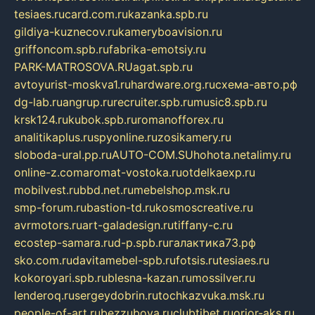
tesiaes.ru
card.com.ru
kazanka.spb.ru
gildiya-kuznecov.ru
kameryboavision.ru
griffoncom.spb.ru
fabrika-emotsiy.ru
PARK-MATROSOVA.RU
agat.spb.ru
avtoyurist-moskva1.ru
hardware.org.ru
схема-авто.рф
dg-lab.ru
angrup.ru
recruiter.spb.ru
music8.spb.ru
krsk124.ru
kubok.spb.ru
romanofforex.ru
analitikaplus.ru
spyonline.ru
zosikamery.ru
sloboda-ural.pp.ru
AUTO-COM.SU
hohota.net
alimy.ru
online-z.com
aromat-vostoka.ru
otdelkaexp.ru
mobilvest.ru
bbd.net.ru
mebelshop.msk.ru
smp-forum.ru
bastion-td.ru
kosmoscreative.ru
avrmotors.ru
art-galadesign.ru
tiffany-c.ru
ecostep-samara.ru
d-p.spb.ru
галактика73.рф
sko.com.ru
davitamebel-spb.ru
fotsis.ru
tesiaes.ru
kokoroyari.spb.ru
blesna-kazan.ru
mossilver.ru
lenderoq.ru
sergeydobrin.ru
tochkazvuka.msk.ru
people-of-art.ru
bezzubova.ru
clubtibet.ru
orior-aks.ru