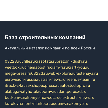
База строительных компаний
Актуальный каталог компаний по всей России
03223.ru
ufille.ru
krasotata.ru
prazdnikdushi.ru
veetbox.ru
cinemapost.ru
ciam-fr.ru
kraft-you.ru
mega-press.ru
03223.ru
web-explore.ru
rastenuya.ru
eurovision-russia.ru
strah-news.ru
freeride-team.ru
itrack-24.ru
sexshopexpress.ru
autostudiopro.ru
alabuga-cityhotel.ru
pornv.ru
atlantpereezd.ru
bud-em-znakomye.ru
a-cdc.ru
elektrostal-news.ru
korolevremont-market.ru
budem-znakomye.ru