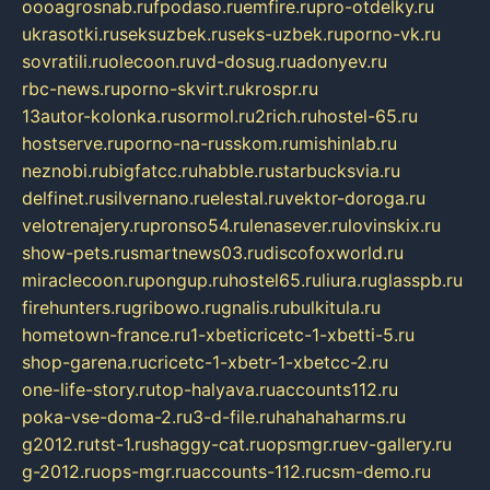
oooagrosnab.ru
fpodaso.ru
emfire.ru
pro-otdelky.ru
ukrasotki.ru
seksuzbek.ru
seks-uzbek.ru
porno-vk.ru
sovratili.ru
olecoon.ru
vd-dosug.ru
adonyev.ru
rbc-news.ru
porno-skvirt.ru
krospr.ru
13autor-kolonka.ru
sormol.ru
2rich.ru
hostel-65.ru
hostserve.ru
porno-na-russkom.ru
mishinlab.ru
neznobi.ru
bigfatcc.ru
habble.ru
starbucksvia.ru
delfinet.ru
silvernano.ru
elestal.ru
vektor-doroga.ru
velotrenajery.ru
pronso54.ru
lenasever.ru
lovinskix.ru
show-pets.ru
smartnews03.ru
discofoxworld.ru
miraclecoon.ru
pongup.ru
hostel65.ru
liura.ru
glasspb.ru
firehunters.ru
gribowo.ru
gnalis.ru
bulkitula.ru
hometown-france.ru
1-xbeticricetc-1-xbetti-5.ru
shop-garena.ru
cricetc-1-xbetr-1-xbetcc-2.ru
one-life-story.ru
top-halyava.ru
accounts112.ru
poka-vse-doma-2.ru
3-d-file.ru
hahahaharms.ru
g2012.ru
tst-1.ru
shaggy-cat.ru
opsmgr.ru
ev-gallery.ru
g-2012.ru
ops-mgr.ru
accounts-112.ru
csm-demo.ru