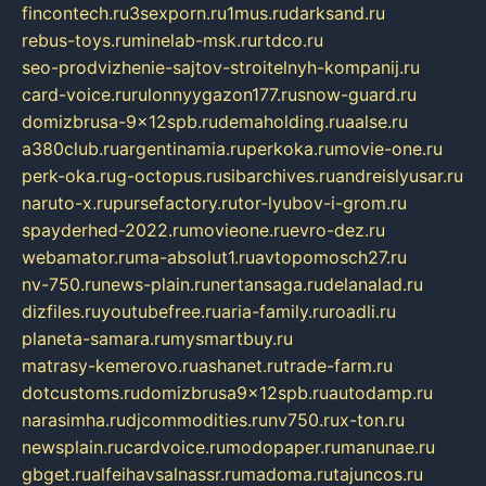
fincontech.ru
3sexporn.ru
1mus.ru
darksand.ru
rebus-toys.ru
minelab-msk.ru
rtdco.ru
seo-prodvizhenie-sajtov-stroitelnyh-kompanij.ru
card-voice.ru
rulonnyygazon177.ru
snow-guard.ru
domizbrusa-9x12spb.ru
demaholding.ru
aalse.ru
a380club.ru
argentinamia.ru
perkoka.ru
movie-one.ru
perk-oka.ru
g-octopus.ru
sibarchives.ru
andreislyusar.ru
naruto-x.ru
pursefactory.ru
tor-lyubov-i-grom.ru
spayderhed-2022.ru
movieone.ru
evro-dez.ru
webamator.ru
ma-absolut1.ru
avtopomosch27.ru
nv-750.ru
news-plain.ru
nertansaga.ru
delanalad.ru
dizfiles.ru
youtubefree.ru
aria-family.ru
roadli.ru
planeta-samara.ru
mysmartbuy.ru
matrasy-kemerovo.ru
ashanet.ru
trade-farm.ru
dotcustoms.ru
domizbrusa9x12spb.ru
autodamp.ru
narasimha.ru
djcommodities.ru
nv750.ru
x-ton.ru
newsplain.ru
cardvoice.ru
modopaper.ru
manunae.ru
gbget.ru
alfeihavsalnassr.ru
madoma.ru
tajuncos.ru