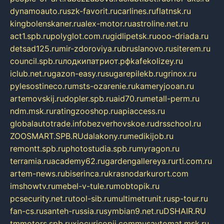
dynamoauto.ru
szk-favorit.ru
carlines.ru
flatnsk.ru
kingbolenskaner.ru
alex-motor.ru
astroline.net.ru
act1.spb.ru
polyglot.com.ru
gidlipetsk.ru
ooo-driada.ru
detsad125.ru
mir-zdoroviya.ru
bruslanovo.ru
siterem.ru
council.spb.ru
лодкипатриот.рф
kafekolizey.ru
iclub.net.ru
gazon-easy.ru
sugarepilekb.ru
grinox.ru
pylesostineco.ru
msts-ozarenie.ru
kameryjooan.ru
artemovskij.ru
dopler.spb.ru
aid70.ru
metall-perm.ru
ndm.msk.ru
ratingzooshop.ru
apiaccess.ru
globalautotrade.info
bezverhovskoe.ru
drsschool.ru
ZOOSMART.SPB.RU
dalakony.ru
medikijob.ru
remontt.spb.ru
photostudia.spb.ru
myragon.ru
terramia.ru
academy62.ru
gardengallereya.ru
rti.com.ru
artem-news.ru
biserinca.ru
krasnodarkurort.com
imshowtv.ru
mebel-v-tule.ru
mobtopik.ru
pcsecurity.net.ru
tool-sib.ru
multimetrunit.ru
sp-tour.ru
fan-cs.ru
santeh-russia.ru
symbian9.net.ru
DSHAIR.RU
tmmotors.spb.ru
xjocuricopii.com
musavtomat.msk.ru