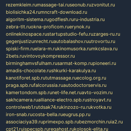
rezemkleim.ru
massage-tai.ru
seonub.ru
zvonitut.ru
biolisichka24.ru
mncraft-download.ru
algoritm-sistema.ru
godflesh.ru
ru-industria.ru
zebra-tlt.ru
okna-proficom.ru
erynok.ru
onlinekinospace.ru
startupstudio-fefu.ru
zarges-ru.ru
gegenjustizunrecht.ru
autobalashov.ru
utrovortu.ru
spiski-firm.ru
elara-m.ru
kinomusorka.ru
mkcslava.ru
2bets.ru
vintovoykompressor.ru
birminghamvsfulham.ru
sarmat-komp.ru
pioneeri.ru
amadis-chocolate.ru
shkurki-karakulya.ru
kanotiforet.spb.ru
tutmassage.ru
ecolog.org.ru
praga.spb.ru
falcorussia.ru
autodoctorservis.ru
kamertondom.spb.ru
net-life.net.ru
avto-vozim.ru
sakhcamera.ru
alliance-electro.spb.ru
stroyavt.ru
controlweb1.ru
tdsak74.ru
kinzozo-ru.ru
kvotka.ru
iron-snab.ru
costa-bella.ru
eugrus.pp.ru
associaciya39.ru
primexpo.spb.ru
bezmorchin.ru
ia2.ru
cpt21.ru
ispecspb.ru
regahost.ru
kolosok-elita.ru