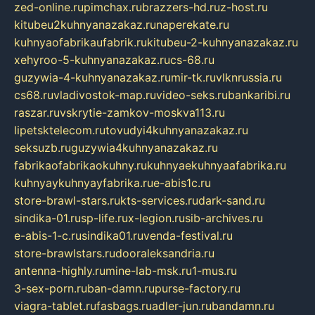
zed-online.ru
pimchax.ru
brazzers-hd.ru
z-host.ru
kitubeu2kuhnyanazakaz.ru
naperekate.ru
kuhnyaofabrikaufabrik.ru
kitubeu-2-kuhnyanazakaz.ru
xehyroo-5-kuhnyanazakaz.ru
cs-68.ru
guzywia-4-kuhnyanazakaz.ru
mir-tk.ru
vlknrussia.ru
cs68.ru
vladivostok-map.ru
video-seks.ru
bankaribi.ru
raszar.ru
vskrytie-zamkov-moskva113.ru
lipetsktelecom.ru
tovudyi4kuhnyanazakaz.ru
seksuzb.ru
guzywia4kuhnyanazakaz.ru
fabrikaofabrikaokuhny.ru
kuhnyaekuhnyaafabrika.ru
kuhnyaykuhnyayfabrika.ru
e-abis1c.ru
store-brawl-stars.ru
kts-services.ru
dark-sand.ru
sindika-01.ru
sp-life.ru
x-legion.ru
sib-archives.ru
e-abis-1-c.ru
sindika01.ru
venda-festival.ru
store-brawlstars.ru
dooraleksandria.ru
antenna-highly.ru
mine-lab-msk.ru
1-mus.ru
3-sex-porn.ru
ban-damn.ru
purse-factory.ru
viagra-tablet.ru
fasbags.ru
adler-jun.ru
bandamn.ru