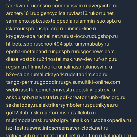
tae-kwon.ru
consrio.com.ru
insiam.ru
avegainfo.ru
archery161.ru
bigencyclica.ru
vlast16.ru
korru.net
sarmiento.spb.su
extelopedia.ru
lammin-suo.spb.ru
iskatour.spb.ru
snpi.org.ru
running-line.ru
krygeva-spa.ru
chel.net.ru
rust-loco.ru
dugshop.ru
hl-beta.spb.ru
school494.spb.ru
mymubaby.ru
epoha-metalband.ru
ngr.spb.ru
rusgosnews.com
dieselvostok.ru
24hostel.msk.ru
w-dev.ru
f-ship.ru
regsmi.ru
filmnetwork.ru
malinasp.ru
kinosvin.ru
h2o-salon.ru
malutkayork.ru
deltaprim.spb.ru
tango-perm.ru
gooddir.ru
sgv.su
multiki-online.com
webkrasotki.com
cherinvest.ru
detskiy-ostrov.ru
ankou.spb.ru
alvesta1.ru
pdf-creator.ru
nix-files.org.ru
sakhatoday.ru
elektrikersymboler.ru
sputnikyes.ru
golf2club.msk.ru
aeforums.ru
zallclub.ru
multimodal.msk.ru
habaigry.ru
haikko.ru
sobakopedia.ru
isz-fest.ru
ewnc.info
screensaver-clock.net.ru
volnav.spb.ru
comnat.ru
npf.net.ru
7bit.pp.ru
kalugatur.ru