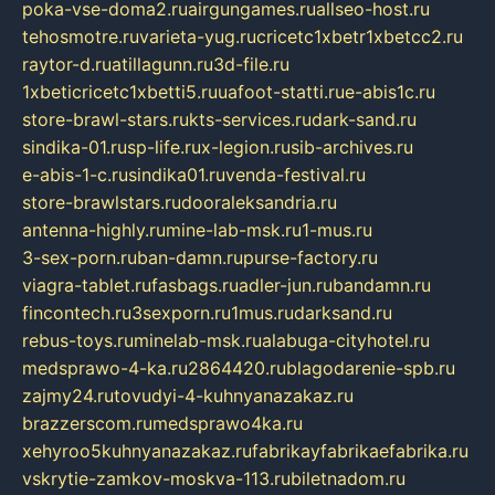
poka-vse-doma2.ru
airgungames.ru
allseo-host.ru
tehosmotre.ru
varieta-yug.ru
cricetc1xbetr1xbetcc2.ru
raytor-d.ru
atillagunn.ru
3d-file.ru
1xbeticricetc1xbetti5.ru
uafoot-statti.ru
e-abis1c.ru
store-brawl-stars.ru
kts-services.ru
dark-sand.ru
sindika-01.ru
sp-life.ru
x-legion.ru
sib-archives.ru
e-abis-1-c.ru
sindika01.ru
venda-festival.ru
store-brawlstars.ru
dooraleksandria.ru
antenna-highly.ru
mine-lab-msk.ru
1-mus.ru
3-sex-porn.ru
ban-damn.ru
purse-factory.ru
viagra-tablet.ru
fasbags.ru
adler-jun.ru
bandamn.ru
fincontech.ru
3sexporn.ru
1mus.ru
darksand.ru
rebus-toys.ru
minelab-msk.ru
alabuga-cityhotel.ru
medsprawo-4-ka.ru
2864420.ru
blagodarenie-spb.ru
zajmy24.ru
tovudyi-4-kuhnyanazakaz.ru
brazzerscom.ru
medsprawo4ka.ru
xehyroo5kuhnyanazakaz.ru
fabrikayfabrikaefabrika.ru
vskrytie-zamkov-moskva-113.ru
biletnadom.ru