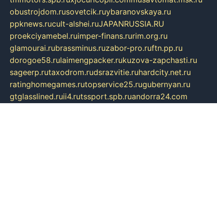
obustrojdom.ru
sovetcik.ru
ybaranovskaya.ru
ppknews.ru
cult-alshei.ru
JAPANRUSSIA.RU
proekciyamebel.ru
imper-finans.ru
rim.org.ru
glamourai.ru
brassminus.ru
zabor-pro.ru
ftn.pp.ru
dorogoe58.ru
laimengpacker.ru
kuzova-zapchasti.ru
sageerp.ru
taxodrom.ru
dsrazvitie.ru
hardcity.net.ru
ratinghomegames.ru
topservice25.ru
gubernyan.ru
gtglasslined.ru
ii4.ru
tssport.spb.ru
andorra24.com
blackwallstreet.ru
oboimos.ru
optim-doors.com.ru
ikuch.ru
nycr.org.ru
npa21.ru
vremya-ch.spb.ru
desert000.ru
ivtorgi.ru
ifiori.ru
catalog-statei.ru
dcv.org.ru
spetsmaster174.ru
ipkameryhiseeu.ru
dum26.ru
ruspol.spb.ru
fr-opendp.ru
kam-solnyshko.ru
cheyenne-arapaho.ru
sevzapmetal.spb.ru
ted-lapidus.spb.ru
parasite-eliminator.ru
sigma-complete.ru
modernworld.ru
dama-moda.ru
eholot-group.ru
sk-nvkz.ru
DRONGOLD.RU