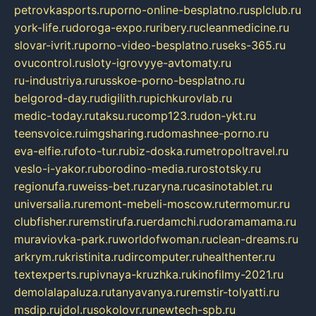
petrovkasports.ru
porno-online-besplatno.ru
splclub.ru
york-life.ru
doroga-expo.ru
ribery.ru
cleanmedicine.ru
slovar-ivrit.ru
porno-video-besplatno.ru
seks-365.ru
ovucontrol.ru
sloty-igrovyye-avtomaty.ru
ru-industriya.ru
russkoe-porno-besplatno.ru
belgorod-day.ru
digilith.ru
pichkurovlab.ru
medic-today.ru
taksu.ru
comp123.ru
don-ykt.ru
teensvoice.ru
imgsharing.ru
domashnee-porno.ru
eva-elfie.ru
foto-tur.ru
biz-doska.ru
metropoltravel.ru
veslo-i-yakor.ru
borodino-media.ru
rostotsky.ru
regionufa.ru
weiss-bet.ru
zaryna.ru
casinotablet.ru
universalia.ru
remont-mebeli-moscow.ru
termomur.ru
clubfisher.ru
remstirufa.ru
erdamchi.ru
doramamama.ru
muraviovka-park.ru
worldofwoman.ru
clean-dreams.ru
arkrym.ru
kristinita.ru
dircomputer.ru
healthenter.ru
textexperts.ru
pivnaya-kruzhka.ru
kinofilmy-2021.ru
demolalapaluza.ru
tanyavanya.ru
remstir-tolyatti.ru
msdip.ru
jdol.ru
sokolovr.ru
newtech-spb.ru