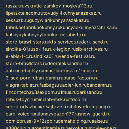
raszar.ru
vskrytie-zamkov-moskva113.ru
lipetsktelecom.ru
tovudyi4kuhnyanazakaz.ru
seksuzb.ru
guzywia4kuhnyanazakaz.ru
fabrikaofabrikaokuhny.ru
kuhnyaekuhnyaafabrika.ru
kuhnyaykuhnyayfabrika.ru
e-abis1c.ru
store-brawl-stars.ru
kts-services.ru
dark-sand.ru
sindika-01.ru
sp-life.ru
x-legion.ru
sib-archives.ru
e-abis-1-c.ru
sindika01.ru
venda-festival.ru
store-brawlstars.ru
dooraleksandria.ru
antenna-highly.ru
mine-lab-msk.ru
1-mus.ru
3-sex-porn.ru
ban-damn.ru
purse-factory.ru
viagra-tablet.ru
fasbags.ru
adler-jun.ru
bandamn.ru
fincontech.ru
3sexporn.ru
1mus.ru
darksand.ru
rebus-toys.ru
minelab-msk.ru
rtdco.ru
seo-prodvizhenie-sajtov-stroitelnyh-kompanij.ru
card-voice.ru
rulonnyygazon177.ru
snow-guard.ru
domizbrusa-9x12spb.ru
demaholding.ru
aalse.ru
a380club.ru
argentinamia.ru
perkoka.ru
movie-one.ru