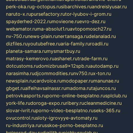
perk-oka.ru
g-octopus.ru
sibarchives.ru
andreislyusar.ru
naruto-x.ru
pursefactory.ru
tor-lyubov-i-grom.ru
spayderhed-2022.ru
movieone.ru
evro-dez.ru
webamator.ru
ma-absolut1.ru
avtopomosch27.ru
nv-750.ru
news-plain.ru
nertansaga.ru
delanalad.ru
dizfiles.ru
youtubefree.ru
aria-family.ru
roadli.ru
planeta-samara.ru
mysmartbuy.ru
matrasy-kemerovo.ru
ashanet.ru
trade-farm.ru
dotcustoms.ru
domizbrusa9x12spb.ru
autodamp.ru
narasimha.ru
djcommodities.ru
nv750.ru
x-ton.ru
newsplain.ru
cardvoice.ru
modopaper.ru
manunae.ru
gbget.ru
alfeihavsalnassr.ru
madoma.ru
tajuncos.ru
petrovkasports.ru
porno-online-besplatno.ru
splclub.ru
york-life.ru
doroga-expo.ru
ribery.ru
cleanmedicine.ru
slovar-ivrit.ru
porno-video-besplatno.ru
seks-365.ru
ovucontrol.ru
sloty-igrovyye-avtomaty.ru
ru-industriya.ru
russkoe-porno-besplatno.ru
belgorod-day.ru
digilith.ru
pichkurovlab.ru