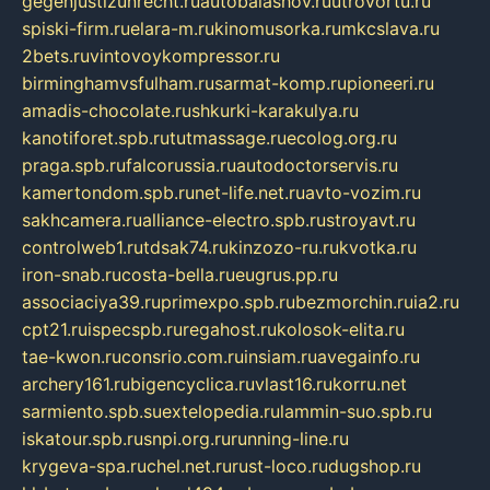
gegenjustizunrecht.ru
autobalashov.ru
utrovortu.ru
spiski-firm.ru
elara-m.ru
kinomusorka.ru
mkcslava.ru
2bets.ru
vintovoykompressor.ru
birminghamvsfulham.ru
sarmat-komp.ru
pioneeri.ru
amadis-chocolate.ru
shkurki-karakulya.ru
kanotiforet.spb.ru
tutmassage.ru
ecolog.org.ru
praga.spb.ru
falcorussia.ru
autodoctorservis.ru
kamertondom.spb.ru
net-life.net.ru
avto-vozim.ru
sakhcamera.ru
alliance-electro.spb.ru
stroyavt.ru
controlweb1.ru
tdsak74.ru
kinzozo-ru.ru
kvotka.ru
iron-snab.ru
costa-bella.ru
eugrus.pp.ru
associaciya39.ru
primexpo.spb.ru
bezmorchin.ru
ia2.ru
cpt21.ru
ispecspb.ru
regahost.ru
kolosok-elita.ru
tae-kwon.ru
consrio.com.ru
insiam.ru
avegainfo.ru
archery161.ru
bigencyclica.ru
vlast16.ru
korru.net
sarmiento.spb.su
extelopedia.ru
lammin-suo.spb.ru
iskatour.spb.ru
snpi.org.ru
running-line.ru
krygeva-spa.ru
chel.net.ru
rust-loco.ru
dugshop.ru