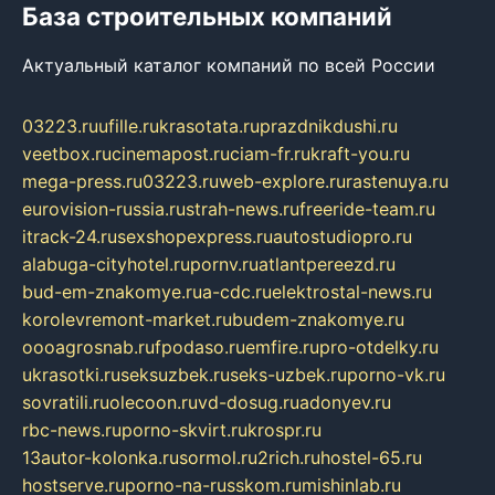
База строительных компаний
Актуальный каталог компаний по всей России
03223.ru
ufille.ru
krasotata.ru
prazdnikdushi.ru
veetbox.ru
cinemapost.ru
ciam-fr.ru
kraft-you.ru
mega-press.ru
03223.ru
web-explore.ru
rastenuya.ru
eurovision-russia.ru
strah-news.ru
freeride-team.ru
itrack-24.ru
sexshopexpress.ru
autostudiopro.ru
alabuga-cityhotel.ru
pornv.ru
atlantpereezd.ru
bud-em-znakomye.ru
a-cdc.ru
elektrostal-news.ru
korolevremont-market.ru
budem-znakomye.ru
oooagrosnab.ru
fpodaso.ru
emfire.ru
pro-otdelky.ru
ukrasotki.ru
seksuzbek.ru
seks-uzbek.ru
porno-vk.ru
sovratili.ru
olecoon.ru
vd-dosug.ru
adonyev.ru
rbc-news.ru
porno-skvirt.ru
krospr.ru
13autor-kolonka.ru
sormol.ru
2rich.ru
hostel-65.ru
hostserve.ru
porno-na-russkom.ru
mishinlab.ru