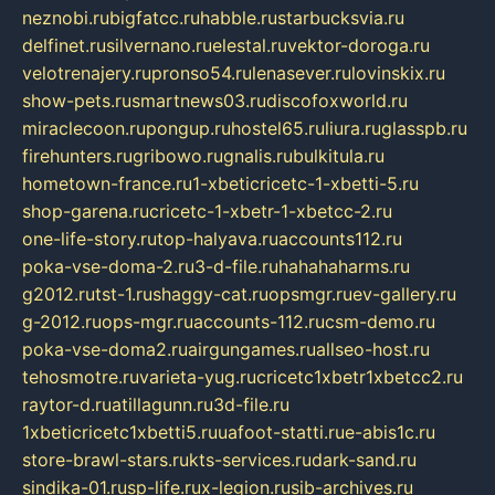
neznobi.ru
bigfatcc.ru
habble.ru
starbucksvia.ru
delfinet.ru
silvernano.ru
elestal.ru
vektor-doroga.ru
velotrenajery.ru
pronso54.ru
lenasever.ru
lovinskix.ru
show-pets.ru
smartnews03.ru
discofoxworld.ru
miraclecoon.ru
pongup.ru
hostel65.ru
liura.ru
glasspb.ru
firehunters.ru
gribowo.ru
gnalis.ru
bulkitula.ru
hometown-france.ru
1-xbeticricetc-1-xbetti-5.ru
shop-garena.ru
cricetc-1-xbetr-1-xbetcc-2.ru
one-life-story.ru
top-halyava.ru
accounts112.ru
poka-vse-doma-2.ru
3-d-file.ru
hahahaharms.ru
g2012.ru
tst-1.ru
shaggy-cat.ru
opsmgr.ru
ev-gallery.ru
g-2012.ru
ops-mgr.ru
accounts-112.ru
csm-demo.ru
poka-vse-doma2.ru
airgungames.ru
allseo-host.ru
tehosmotre.ru
varieta-yug.ru
cricetc1xbetr1xbetcc2.ru
raytor-d.ru
atillagunn.ru
3d-file.ru
1xbeticricetc1xbetti5.ru
uafoot-statti.ru
e-abis1c.ru
store-brawl-stars.ru
kts-services.ru
dark-sand.ru
sindika-01.ru
sp-life.ru
x-legion.ru
sib-archives.ru