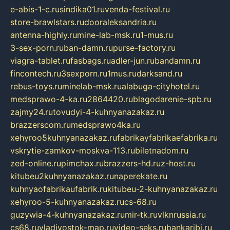
e-abis-1-c.ru
sindika01.ru
venda-festival.ru
store-brawlstars.ru
dooraleksandria.ru
antenna-highly.ru
mine-lab-msk.ru
1-mus.ru
3-sex-porn.ru
ban-damn.ru
purse-factory.ru
viagra-tablet.ru
fasbags.ru
adler-jun.ru
bandamn.ru
fincontech.ru
3sexporn.ru
1mus.ru
darksand.ru
rebus-toys.ru
minelab-msk.ru
alabuga-cityhotel.ru
medsprawo-4-ka.ru
2864420.ru
blagodarenie-spb.ru
zajmy24.ru
tovudyi-4-kuhnyanazakaz.ru
brazzerscom.ru
medsprawo4ka.ru
xehyroo5kuhnyanazakaz.ru
fabrikayfabrikaefabrika.ru
vskrytie-zamkov-moskva-113.ru
biletnadom.ru
zed-online.ru
pimchax.ru
brazzers-hd.ru
z-host.ru
kitubeu2kuhnyanazakaz.ru
naperekate.ru
kuhnyaofabrikaufabrik.ru
kitubeu-2-kuhnyanazakaz.ru
xehyroo-5-kuhnyanazakaz.ru
cs-68.ru
guzywia-4-kuhnyanazakaz.ru
mir-tk.ru
vlknrussia.ru
cs68.ru
vladivostok-map.ru
video-seks.ru
bankaribi.ru