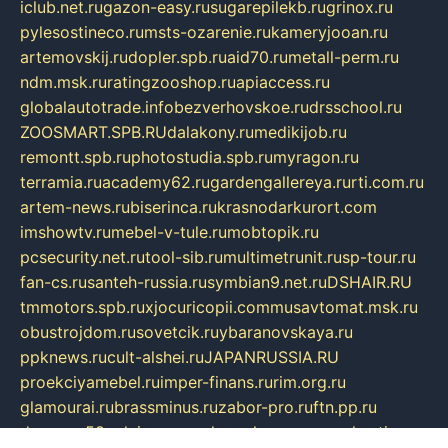
iclub.net.ru
gazon-easy.ru
sugarepilekb.ru
grinox.ru
pylesostineco.ru
msts-ozarenie.ru
kameryjooan.ru
artemovskij.ru
dopler.spb.ru
aid70.ru
metall-perm.ru
ndm.msk.ru
ratingzooshop.ru
apiaccess.ru
globalautotrade.info
bezverhovskoe.ru
drsschool.ru
ZOOSMART.SPB.RU
dalakony.ru
medikijob.ru
remontt.spb.ru
photostudia.spb.ru
myragon.ru
terramia.ru
academy62.ru
gardengallereya.ru
rti.com.ru
artem-news.ru
biserinca.ru
krasnodarkurort.com
imshowtv.ru
mebel-v-tule.ru
mobtopik.ru
pcsecurity.net.ru
tool-sib.ru
multimetrunit.ru
sp-tour.ru
fan-cs.ru
santeh-russia.ru
symbian9.net.ru
DSHAIR.RU
tmmotors.spb.ru
xjocuricopii.com
musavtomat.msk.ru
obustrojdom.ru
sovetcik.ru
ybaranovskaya.ru
ppknews.ru
cult-alshei.ru
JAPANRUSSIA.RU
proekciyamebel.ru
imper-finans.ru
rim.org.ru
glamourai.ru
brassminus.ru
zabor-pro.ru
ftn.pp.ru
dorogoe58.ru
laimengpacker.ru
kuzova-zapchasti.ru