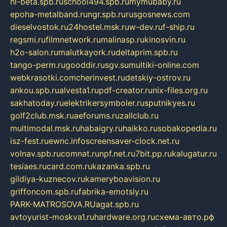
hl-beta.spb.ru
school494.spb.ru
mymubaby.ru
epoha-metalband.ru
ngr.spb.ru
rusgosnews.com
dieselvostok.ru
24hostel.msk.ru
w-dev.ru
f-ship.ru
regsmi.ru
filmnetwork.ru
malinasp.ru
kinosvin.ru
h2o-salon.ru
malutkayork.ru
deltaprim.spb.ru
tango-perm.ru
gooddir.ru
sgv.su
multiki-online.com
webkrasotki.com
cherinvest.ru
detskiy-ostrov.ru
ankou.spb.ru
alvesta1.ru
pdf-creator.ru
nix-files.org.ru
sakhatoday.ru
elektrikersymboler.ru
sputnikyes.ru
golf2club.msk.ru
aeforums.ru
zallclub.ru
multimodal.msk.ru
habaigry.ru
haikko.ru
sobakopedia.ru
isz-fest.ru
ewnc.info
screensaver-clock.net.ru
volnav.spb.ru
comnat.ru
npf.net.ru
7bit.pp.ru
kalugatur.ru
tesiaes.ru
card.com.ru
kazanka.spb.ru
gildiya-kuznecov.ru
kameryboavision.ru
griffoncom.spb.ru
fabrika-emotsiy.ru
PARK-MATROSOVA.RU
agat.spb.ru
avtoyurist-moskva1.ru
hardware.org.ru
схема-авто.рф