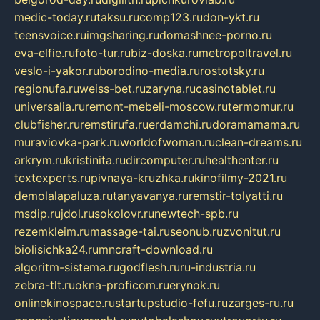
medic-today.ru
taksu.ru
comp123.ru
don-ykt.ru
teensvoice.ru
imgsharing.ru
domashnee-porno.ru
eva-elfie.ru
foto-tur.ru
biz-doska.ru
metropoltravel.ru
veslo-i-yakor.ru
borodino-media.ru
rostotsky.ru
regionufa.ru
weiss-bet.ru
zaryna.ru
casinotablet.ru
universalia.ru
remont-mebeli-moscow.ru
termomur.ru
clubfisher.ru
remstirufa.ru
erdamchi.ru
doramamama.ru
muraviovka-park.ru
worldofwoman.ru
clean-dreams.ru
arkrym.ru
kristinita.ru
dircomputer.ru
healthenter.ru
textexperts.ru
pivnaya-kruzhka.ru
kinofilmy-2021.ru
demolalapaluza.ru
tanyavanya.ru
remstir-tolyatti.ru
msdip.ru
jdol.ru
sokolovr.ru
newtech-spb.ru
rezemkleim.ru
massage-tai.ru
seonub.ru
zvonitut.ru
biolisichka24.ru
mncraft-download.ru
algoritm-sistema.ru
godflesh.ru
ru-industria.ru
zebra-tlt.ru
okna-proficom.ru
erynok.ru
onlinekinospace.ru
startupstudio-fefu.ru
zarges-ru.ru