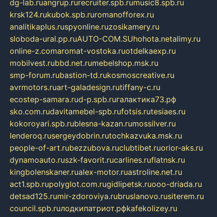
dg-lab.ru
angrup.ru
recruiter.spb.ru
music8.spb.ru
krsk124.ru
kubok.spb.ru
romanofforex.ru
analitikaplus.ru
spyonline.ru
zosikamery.ru
sloboda-ural.pp.ru
AUTO-COM.SU
hohota.net
alimy.ru
online-z.com
aromat-vostoka.ru
otdelkaexp.ru
mobilvest.ru
bbd.net.ru
mebelshop.msk.ru
smp-forum.ru
bastion-td.ru
kosmoscreative.ru
avrmotors.ru
art-galadesign.ru
tiffany-c.ru
ecostep-samara.ru
d-p.spb.ru
галактика73.рф
sko.com.ru
davitamebel-spb.ru
fotsis.ru
tesiaes.ru
kokoroyari.spb.ru
blesna-kazan.ru
mossilver.ru
lenderoq.ru
sergeydobrin.ru
tochkazvuka.msk.ru
people-of-art.ru
bezzubova.ru
clubtibet.ru
orior-aks.ru
dynamoauto.ru
szk-favorit.ru
carlines.ru
flatnsk.ru
kingbolenskaner.ru
alex-motor.ru
astroline.net.ru
act1.spb.ru
polyglot.com.ru
gidlipetsk.ru
ooo-driada.ru
detsad125.ru
mir-zdoroviya.ru
bruslanovo.ru
siterem.ru
council.spb.ru
лодкипатриот.рф
kafekolizey.ru