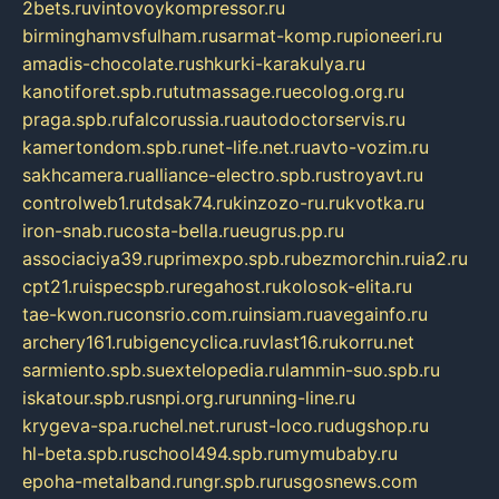
2bets.ru
vintovoykompressor.ru
birminghamvsfulham.ru
sarmat-komp.ru
pioneeri.ru
amadis-chocolate.ru
shkurki-karakulya.ru
kanotiforet.spb.ru
tutmassage.ru
ecolog.org.ru
praga.spb.ru
falcorussia.ru
autodoctorservis.ru
kamertondom.spb.ru
net-life.net.ru
avto-vozim.ru
sakhcamera.ru
alliance-electro.spb.ru
stroyavt.ru
controlweb1.ru
tdsak74.ru
kinzozo-ru.ru
kvotka.ru
iron-snab.ru
costa-bella.ru
eugrus.pp.ru
associaciya39.ru
primexpo.spb.ru
bezmorchin.ru
ia2.ru
cpt21.ru
ispecspb.ru
regahost.ru
kolosok-elita.ru
tae-kwon.ru
consrio.com.ru
insiam.ru
avegainfo.ru
archery161.ru
bigencyclica.ru
vlast16.ru
korru.net
sarmiento.spb.su
extelopedia.ru
lammin-suo.spb.ru
iskatour.spb.ru
snpi.org.ru
running-line.ru
krygeva-spa.ru
chel.net.ru
rust-loco.ru
dugshop.ru
hl-beta.spb.ru
school494.spb.ru
mymubaby.ru
epoha-metalband.ru
ngr.spb.ru
rusgosnews.com