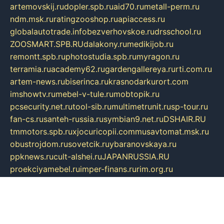
artemovskij.ru
dopler.spb.ru
aid70.ru
metall-perm.ru
ndm.msk.ru
ratingzooshop.ru
apiaccess.ru
globalautotrade.info
bezverhovskoe.ru
drsschool.ru
ZOOSMART.SPB.RU
dalakony.ru
medikijob.ru
remontt.spb.ru
photostudia.spb.ru
myragon.ru
terramia.ru
academy62.ru
gardengallereya.ru
rti.com.ru
artem-news.ru
biserinca.ru
krasnodarkurort.com
imshowtv.ru
mebel-v-tule.ru
mobtopik.ru
pcsecurity.net.ru
tool-sib.ru
multimetrunit.ru
sp-tour.ru
fan-cs.ru
santeh-russia.ru
symbian9.net.ru
DSHAIR.RU
tmmotors.spb.ru
xjocuricopii.com
musavtomat.msk.ru
obustrojdom.ru
sovetcik.ru
ybaranovskaya.ru
ppknews.ru
cult-alshei.ru
JAPANRUSSIA.RU
proekciyamebel.ru
imper-finans.ru
rim.org.ru
glamourai.ru
brassminus.ru
zabor-pro.ru
ftn.pp.ru
dorogoe58.ru
laimengpacker.ru
kuzova-zapchasti.ru
sageerp.ru
taxodrom.ru
dsrazvitie.ru
hardcity.net.ru
ratinghomegames.ru
topservice25.ru
gubernyan.ru