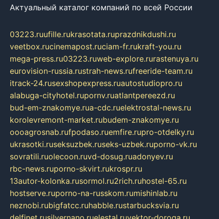
Актуальный каталог компаний по всей России
03223.ru
ufille.ru
krasotata.ru
prazdnikdushi.ru
veetbox.ru
cinemapost.ru
ciam-fr.ru
kraft-you.ru
mega-press.ru
03223.ru
web-explore.ru
rastenuya.ru
eurovision-russia.ru
strah-news.ru
freeride-team.ru
itrack-24.ru
sexshopexpress.ru
autostudiopro.ru
alabuga-cityhotel.ru
pornv.ru
atlantpereezd.ru
bud-em-znakomye.ru
a-cdc.ru
elektrostal-news.ru
korolevremont-market.ru
budem-znakomye.ru
oooagrosnab.ru
fpodaso.ru
emfire.ru
pro-otdelky.ru
ukrasotki.ru
seksuzbek.ru
seks-uzbek.ru
porno-vk.ru
sovratili.ru
olecoon.ru
vd-dosug.ru
adonyev.ru
rbc-news.ru
porno-skvirt.ru
krospr.ru
13autor-kolonka.ru
sormol.ru
2rich.ru
hostel-65.ru
hostserve.ru
porno-na-russkom.ru
mishinlab.ru
neznobi.ru
bigfatcc.ru
habble.ru
starbucksvia.ru
delfinet.ru
silvernano.ru
elestal.ru
vektor-doroga.ru