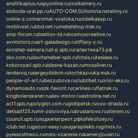
analitikaplus.ru
spyonline.ru
zosikamery.ru
sloboda-ural.pp.ru
AUTO-COM.SU
hohota.net
alimy.ru
online-z.com
aromat-vostoka.ru
otdelkaexp.ru
mobilvest.ru
bbd.net.ru
mebelshop.msk.ru
smp-forum.ru
bastion-td.ru
kosmoscreative.ru
avrmotors.ru
art-galadesign.ru
tiffany-c.ru
ecostep-samara.ru
d-p.spb.ru
галактика73.рф
sko.com.ru
davitamebel-spb.ru
fotsis.ru
tesiaes.ru
kokoroyari.spb.ru
blesna-kazan.ru
mossilver.ru
lenderoq.ru
sergeydobrin.ru
tochkazvuka.msk.ru
people-of-art.ru
bezzubova.ru
clubtibet.ru
orior-aks.ru
dynamoauto.ru
szk-favorit.ru
carlines.ru
flatnsk.ru
kingbolenskaner.ru
alex-motor.ru
astroline.net.ru
act1.spb.ru
polyglot.com.ru
gidlipetsk.ru
ooo-driada.ru
detsad125.ru
mir-zdoroviya.ru
bruslanovo.ru
siterem.ru
council.spb.ru
лодкипатриот.рф
kafekolizey.ru
iclub.net.ru
gazon-easy.ru
sugarepilekb.ru
grinox.ru
pylesostineco.ru
msts-ozarenie.ru
kameryjooan.ru