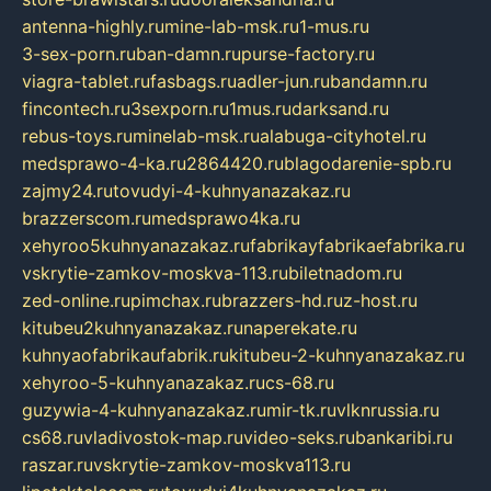
antenna-highly.ru
mine-lab-msk.ru
1-mus.ru
3-sex-porn.ru
ban-damn.ru
purse-factory.ru
viagra-tablet.ru
fasbags.ru
adler-jun.ru
bandamn.ru
fincontech.ru
3sexporn.ru
1mus.ru
darksand.ru
rebus-toys.ru
minelab-msk.ru
alabuga-cityhotel.ru
medsprawo-4-ka.ru
2864420.ru
blagodarenie-spb.ru
zajmy24.ru
tovudyi-4-kuhnyanazakaz.ru
brazzerscom.ru
medsprawo4ka.ru
xehyroo5kuhnyanazakaz.ru
fabrikayfabrikaefabrika.ru
vskrytie-zamkov-moskva-113.ru
biletnadom.ru
zed-online.ru
pimchax.ru
brazzers-hd.ru
z-host.ru
kitubeu2kuhnyanazakaz.ru
naperekate.ru
kuhnyaofabrikaufabrik.ru
kitubeu-2-kuhnyanazakaz.ru
xehyroo-5-kuhnyanazakaz.ru
cs-68.ru
guzywia-4-kuhnyanazakaz.ru
mir-tk.ru
vlknrussia.ru
cs68.ru
vladivostok-map.ru
video-seks.ru
bankaribi.ru
raszar.ru
vskrytie-zamkov-moskva113.ru