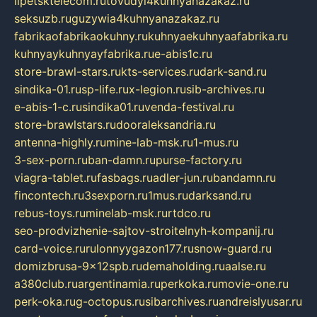
lipetsktelecom.ru
tovudyi4kuhnyanazakaz.ru
seksuzb.ru
guzywia4kuhnyanazakaz.ru
fabrikaofabrikaokuhny.ru
kuhnyaekuhnyaafabrika.ru
kuhnyaykuhnyayfabrika.ru
e-abis1c.ru
store-brawl-stars.ru
kts-services.ru
dark-sand.ru
sindika-01.ru
sp-life.ru
x-legion.ru
sib-archives.ru
e-abis-1-c.ru
sindika01.ru
venda-festival.ru
store-brawlstars.ru
dooraleksandria.ru
antenna-highly.ru
mine-lab-msk.ru
1-mus.ru
3-sex-porn.ru
ban-damn.ru
purse-factory.ru
viagra-tablet.ru
fasbags.ru
adler-jun.ru
bandamn.ru
fincontech.ru
3sexporn.ru
1mus.ru
darksand.ru
rebus-toys.ru
minelab-msk.ru
rtdco.ru
seo-prodvizhenie-sajtov-stroitelnyh-kompanij.ru
card-voice.ru
rulonnyygazon177.ru
snow-guard.ru
domizbrusa-9x12spb.ru
demaholding.ru
aalse.ru
a380club.ru
argentinamia.ru
perkoka.ru
movie-one.ru
perk-oka.ru
g-octopus.ru
sibarchives.ru
andreislyusar.ru