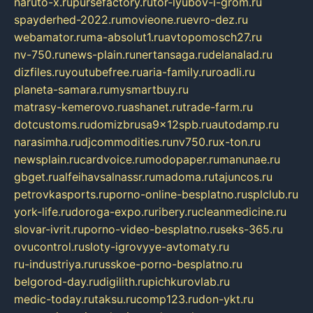
naruto-x.ru
pursefactory.ru
tor-lyubov-i-grom.ru
spayderhed-2022.ru
movieone.ru
evro-dez.ru
webamator.ru
ma-absolut1.ru
avtopomosch27.ru
nv-750.ru
news-plain.ru
nertansaga.ru
delanalad.ru
dizfiles.ru
youtubefree.ru
aria-family.ru
roadli.ru
planeta-samara.ru
mysmartbuy.ru
matrasy-kemerovo.ru
ashanet.ru
trade-farm.ru
dotcustoms.ru
domizbrusa9x12spb.ru
autodamp.ru
narasimha.ru
djcommodities.ru
nv750.ru
x-ton.ru
newsplain.ru
cardvoice.ru
modopaper.ru
manunae.ru
gbget.ru
alfeihavsalnassr.ru
madoma.ru
tajuncos.ru
petrovkasports.ru
porno-online-besplatno.ru
splclub.ru
york-life.ru
doroga-expo.ru
ribery.ru
cleanmedicine.ru
slovar-ivrit.ru
porno-video-besplatno.ru
seks-365.ru
ovucontrol.ru
sloty-igrovyye-avtomaty.ru
ru-industriya.ru
russkoe-porno-besplatno.ru
belgorod-day.ru
digilith.ru
pichkurovlab.ru
medic-today.ru
taksu.ru
comp123.ru
don-ykt.ru