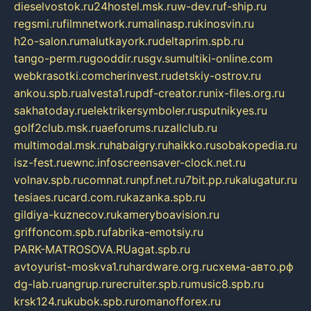
dieselvostok.ru
24hostel.msk.ru
w-dev.ru
f-ship.ru
regsmi.ru
filmnetwork.ru
malinasp.ru
kinosvin.ru
h2o-salon.ru
malutkayork.ru
deltaprim.spb.ru
tango-perm.ru
gooddir.ru
sgv.su
multiki-online.com
webkrasotki.com
cherinvest.ru
detskiy-ostrov.ru
ankou.spb.ru
alvesta1.ru
pdf-creator.ru
nix-files.org.ru
sakhatoday.ru
elektrikersymboler.ru
sputnikyes.ru
golf2club.msk.ru
aeforums.ru
zallclub.ru
multimodal.msk.ru
habaigry.ru
haikko.ru
sobakopedia.ru
isz-fest.ru
ewnc.info
screensaver-clock.net.ru
volnav.spb.ru
comnat.ru
npf.net.ru
7bit.pp.ru
kalugatur.ru
tesiaes.ru
card.com.ru
kazanka.spb.ru
gildiya-kuznecov.ru
kameryboavision.ru
griffoncom.spb.ru
fabrika-emotsiy.ru
PARK-MATROSOVA.RU
agat.spb.ru
avtoyurist-moskva1.ru
hardware.org.ru
схема-авто.рф
dg-lab.ru
angrup.ru
recruiter.spb.ru
music8.spb.ru
krsk124.ru
kubok.spb.ru
romanofforex.ru