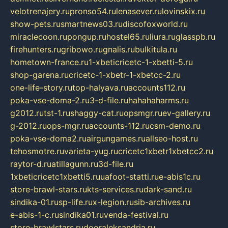
velotrenajery.ru
pronso54.ru
lenasever.ru
lovinskix.ru
show-pets.ru
smartnews03.ru
discofoxworld.ru
miraclecoon.ru
pongup.ru
hostel65.ru
liura.ru
glasspb.ru
firehunters.ru
gribowo.ru
gnalis.ru
bulkitula.ru
hometown-france.ru
1-xbeticricetc-1-xbetti-5.ru
shop-garena.ru
cricetc-1-xbetr-1-xbetcc-2.ru
one-life-story.ru
top-halyava.ru
accounts112.ru
poka-vse-doma-2.ru
3-d-file.ru
hahahaharms.ru
g2012.ru
tst-1.ru
shaggy-cat.ru
opsmgr.ru
ev-gallery.ru
g-2012.ru
ops-mgr.ru
accounts-112.ru
csm-demo.ru
poka-vse-doma2.ru
airgungames.ru
allseo-host.ru
tehosmotre.ru
varieta-yug.ru
cricetc1xbetr1xbetcc2.ru
raytor-d.ru
atillagunn.ru
3d-file.ru
1xbeticricetc1xbetti5.ru
uafoot-statti.ru
e-abis1c.ru
store-brawl-stars.ru
kts-services.ru
dark-sand.ru
sindika-01.ru
sp-life.ru
x-legion.ru
sib-archives.ru
e-abis-1-c.ru
sindika01.ru
venda-festival.ru
store-brawlstars.ru
dooraleksandria.ru