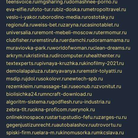
teensvoice.ru
imgsharing.ru
domashnee-porno.ru
eva-elfie.ru
foto-tur.ru
biz-doska.ru
metropoltravel.ru
veslo-i-yakor.ru
borodino-media.ru
rostotsky.ru
regionufa.ru
weiss-bet.ru
zaryna.ru
casinotablet.ru
universalia.ru
remont-mebeli-moscow.ru
termomur.ru
clubfisher.ru
remstirufa.ru
erdamchi.ru
doramamama.ru
muraviovka-park.ru
worldofwoman.ru
clean-dreams.ru
arkrym.ru
kristinita.ru
dircomputer.ru
healthenter.ru
textexperts.ru
pivnaya-kruzhka.ru
kinofilmy-2021.ru
demolalapaluza.ru
tanyavanya.ru
remstir-tolyatti.ru
msdip.ru
jdol.ru
sokolovr.ru
newtech-spb.ru
rezemkleim.ru
massage-tai.ru
seonub.ru
zvonitut.ru
biolisichka24.ru
mncraft-download.ru
algoritm-sistema.ru
godflesh.ru
ru-industria.ru
zebra-tlt.ru
okna-proficom.ru
erynok.ru
onlinekinospace.ru
startupstudio-fefu.ru
zarges-ru.ru
gegenjustizunrecht.ru
autobalashov.ru
utrovortu.ru
spiski-firm.ru
elara-m.ru
kinomusorka.ru
mkcslava.ru