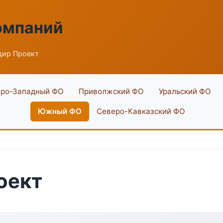
омпаний
дир Проект
ро-Западный ФО
Приволжский ФО
Уральский ФО
Южный ФО
Северо-Кавказский ФО
оект