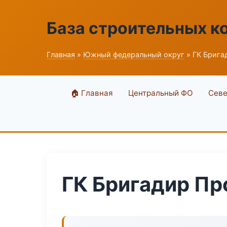
База строительных к
Главная
»
Южный федеральный округ
» ГК Брига
🏠 Главная
Центральный ФО
Севе
ГК Бригадир Пр