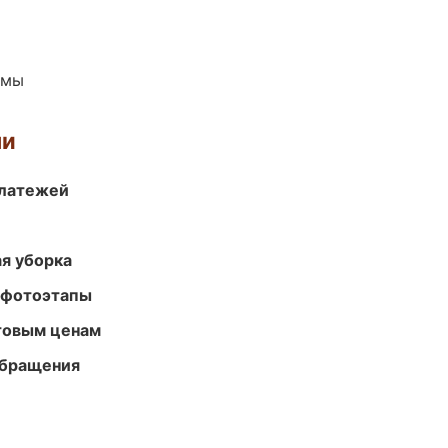
емы
ми
платежей
ая уборка
 фотоэтапы
птовым ценам
обращения