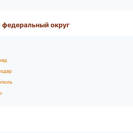
 федеральный округ
рад
нодар
ополь
р