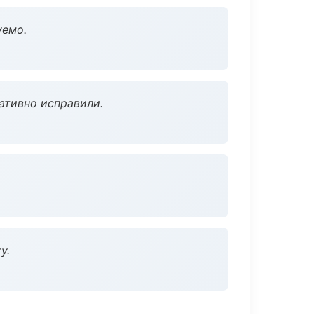
уемо.
ативно исправили.
у.