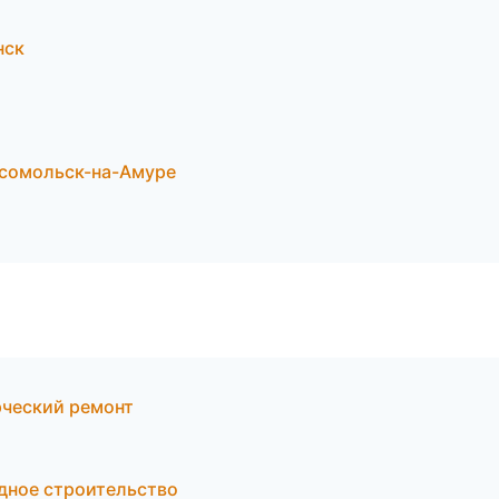
нск
сомольск-на-Амуре
ческий ремонт
дное строительство