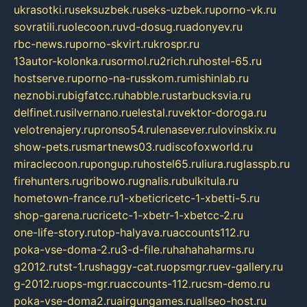
ukrasotki.ru
seksuzbek.ru
seks-uzbek.ru
porno-vk.ru
sovratili.ru
olecoon.ru
vd-dosug.ru
adonyev.ru
rbc-news.ru
porno-skvirt.ru
krospr.ru
13autor-kolonka.ru
sormol.ru
2rich.ru
hostel-65.ru
hostserve.ru
porno-na-russkom.ru
mishinlab.ru
neznobi.ru
bigfatcc.ru
habble.ru
starbucksvia.ru
delfinet.ru
silvernano.ru
elestal.ru
vektor-doroga.ru
velotrenajery.ru
pronso54.ru
lenasever.ru
lovinskix.ru
show-pets.ru
smartnews03.ru
discofoxworld.ru
miraclecoon.ru
pongup.ru
hostel65.ru
liura.ru
glasspb.ru
firehunters.ru
gribowo.ru
gnalis.ru
bulkitula.ru
hometown-france.ru
1-xbeticricetc-1-xbetti-5.ru
shop-garena.ru
cricetc-1-xbetr-1-xbetcc-2.ru
one-life-story.ru
top-halyava.ru
accounts112.ru
poka-vse-doma-2.ru
3-d-file.ru
hahahaharms.ru
g2012.ru
tst-1.ru
shaggy-cat.ru
opsmgr.ru
ev-gallery.ru
g-2012.ru
ops-mgr.ru
accounts-112.ru
csm-demo.ru
poka-vse-doma2.ru
airgungames.ru
allseo-host.ru