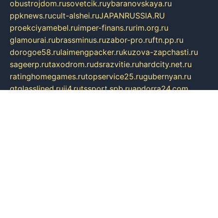
obustrojdom.ru
sovetcik.ru
ybaranovskaya.ru
ppknews.ru
cult-alshei.ru
JAPANRUSSIA.RU
proekciyamebel.ru
imper-finans.ru
rim.org.ru
glamourai.ru
brassminus.ru
zabor-pro.ru
ftn.pp.ru
dorogoe58.ru
laimengpacker.ru
kuzova-zapchasti.ru
sageerp.ru
taxodrom.ru
dsrazvitie.ru
hardcity.net.ru
ratinghomegames.ru
topservice25.ru
gubernyan.ru
gtglasslined.ru
ii4.ru
tssport.spb.ru
andorra24.com
blackwallstreet.ru
oboimos.ru
optim-doors.com.ru
ikuch.ru
nycr.org.ru
npa21.ru
vremya-ch.spb.ru
desert000.ru
ivtorgi.ru
ifiori.ru
catalog-statei.ru
dcv.org.ru
spetsmaster174.ru
ipkameryhiseeu.ru
dum26.ru
ruspol.spb.ru
fr-opendp.ru
kam-solnyshko.ru
cheyenne-arapaho.ru
sevzapmetal.spb.ru
ted-lapidus.spb.ru
parasite-eliminator.ru
sigma-complete.ru
modernworld.ru
dama-moda.ru
eholot-group.ru
sk-nvkz.ru
DRONGOLD.RU
democratia2.ru
i-farmer.ru
mass-sport.org