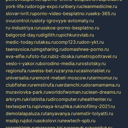
york-life.ru
doroga-expo.ru
ribery.ru
cleanmedicine.ru
slovar-ivrit.ru
porno-video-besplatno.ru
seks-365.ru
ovucontrol.ru
sloty-igrovyye-avtomaty.ru
ru-industriya.ru
russkoe-porno-besplatno.ru
belgorod-day.ru
digilith.ru
pichkurovlab.ru
medic-today.ru
taksu.ru
comp123.ru
don-ykt.ru
teensvoice.ru
imgsharing.ru
domashnee-porno.ru
eva-elfie.ru
foto-tur.ru
biz-doska.ru
metropoltravel.ru
veslo-i-yakor.ru
borodino-media.ru
rostotsky.ru
regionufa.ru
weiss-bet.ru
zaryna.ru
casinotablet.ru
universalia.ru
remont-mebeli-moscow.ru
termomur.ru
clubfisher.ru
remstirufa.ru
erdamchi.ru
doramamama.ru
muraviovka-park.ru
worldofwoman.ru
clean-dreams.ru
arkrym.ru
kristinita.ru
dircomputer.ru
healthenter.ru
textexperts.ru
pivnaya-kruzhka.ru
kinofilmy-2021.ru
demolalapaluza.ru
tanyavanya.ru
remstir-tolyatti.ru
msdip.ru
jdol.ru
sokolovr.ru
newtech-spb.ru
rezemkleim.ru
massage-tai.ru
seonub.ru
zvonitut.ru