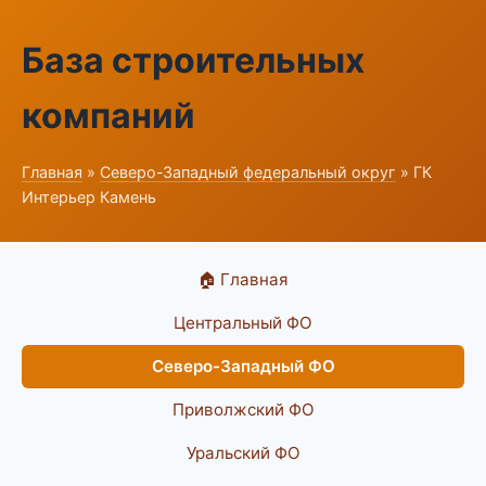
База строительных
компаний
Главная
»
Северо-Западный федеральный округ
» ГК
Интерьер Камень
🏠 Главная
Центральный ФО
Северо-Западный ФО
Приволжский ФО
Уральский ФО