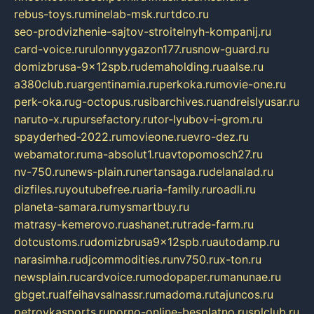
rebus-toys.ru
minelab-msk.ru
rtdco.ru
seo-prodvizhenie-sajtov-stroitelnyh-kompanij.ru
card-voice.ru
rulonnyygazon177.ru
snow-guard.ru
domizbrusa-9x12spb.ru
demaholding.ru
aalse.ru
a380club.ru
argentinamia.ru
perkoka.ru
movie-one.ru
perk-oka.ru
g-octopus.ru
sibarchives.ru
andreislyusar.ru
naruto-x.ru
pursefactory.ru
tor-lyubov-i-grom.ru
spayderhed-2022.ru
movieone.ru
evro-dez.ru
webamator.ru
ma-absolut1.ru
avtopomosch27.ru
nv-750.ru
news-plain.ru
nertansaga.ru
delanalad.ru
dizfiles.ru
youtubefree.ru
aria-family.ru
roadli.ru
planeta-samara.ru
mysmartbuy.ru
matrasy-kemerovo.ru
ashanet.ru
trade-farm.ru
dotcustoms.ru
domizbrusa9x12spb.ru
autodamp.ru
narasimha.ru
djcommodities.ru
nv750.ru
x-ton.ru
newsplain.ru
cardvoice.ru
modopaper.ru
manunae.ru
gbget.ru
alfeihavsalnassr.ru
madoma.ru
tajuncos.ru
petrovkasports.ru
porno-online-besplatno.ru
splclub.ru