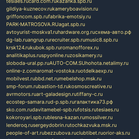
tesiaes.ru
card.com.ru
kazanka.spb.ru
gildiya-kuznecov.ru
kameryboavision.ru
griffoncom.spb.ru
fabrika-emotsiy.ru
PARK-MATROSOVA.RU
agat.spb.ru
avtoyurist-moskva1.ru
hardware.org.ru
схема-авто.рф
dg-lab.ru
angrup.ru
recruiter.spb.ru
music8.spb.ru
krsk124.ru
kubok.spb.ru
romanofforex.ru
analitikaplus.ru
spyonline.ru
zosikamery.ru
sloboda-ural.pp.ru
AUTO-COM.SU
hohota.net
alimy.ru
online-z.com
aromat-vostoka.ru
otdelkaexp.ru
mobilvest.ru
bbd.net.ru
mebelshop.msk.ru
smp-forum.ru
bastion-td.ru
kosmoscreative.ru
avrmotors.ru
art-galadesign.ru
tiffany-c.ru
ecostep-samara.ru
d-p.spb.ru
галактика73.рф
sko.com.ru
davitamebel-spb.ru
fotsis.ru
tesiaes.ru
kokoroyari.spb.ru
blesna-kazan.ru
mossilver.ru
lenderoq.ru
sergeydobrin.ru
tochkazvuka.msk.ru
people-of-art.ru
bezzubova.ru
clubtibet.ru
orior-aks.ru