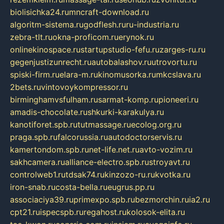
biolisichka24.ru
mncraft-download.ru
algoritm-sistema.ru
godflesh.ru
ru-industria.ru
zebra-tlt.ru
okna-proficom.ru
erynok.ru
onlinekinospace.ru
startupstudio-fefu.ru
zarges-ru.ru
gegenjustizunrecht.ru
autobalashov.ru
utrovortu.ru
spiski-firm.ru
elara-m.ru
kinomusorka.ru
mkcslava.ru
2bets.ru
vintovoykompressor.ru
birminghamvsfulham.ru
sarmat-komp.ru
pioneeri.ru
amadis-chocolate.ru
shkurki-karakulya.ru
kanotiforet.spb.ru
tutmassage.ru
ecolog.org.ru
praga.spb.ru
falcorussia.ru
autodoctorservis.ru
kamertondom.spb.ru
net-life.net.ru
avto-vozim.ru
sakhcamera.ru
alliance-electro.spb.ru
stroyavt.ru
controlweb1.ru
tdsak74.ru
kinzozo-ru.ru
kvotka.ru
iron-snab.ru
costa-bella.ru
eugrus.pp.ru
associaciya39.ru
primexpo.spb.ru
bezmorchin.ru
ia2.ru
cpt21.ru
ispecspb.ru
regahost.ru
kolosok-elita.ru