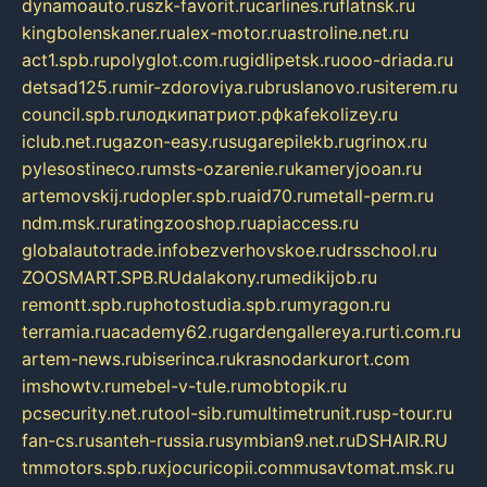
dynamoauto.ru
szk-favorit.ru
carlines.ru
flatnsk.ru
kingbolenskaner.ru
alex-motor.ru
astroline.net.ru
act1.spb.ru
polyglot.com.ru
gidlipetsk.ru
ooo-driada.ru
detsad125.ru
mir-zdoroviya.ru
bruslanovo.ru
siterem.ru
council.spb.ru
лодкипатриот.рф
kafekolizey.ru
iclub.net.ru
gazon-easy.ru
sugarepilekb.ru
grinox.ru
pylesostineco.ru
msts-ozarenie.ru
kameryjooan.ru
artemovskij.ru
dopler.spb.ru
aid70.ru
metall-perm.ru
ndm.msk.ru
ratingzooshop.ru
apiaccess.ru
globalautotrade.info
bezverhovskoe.ru
drsschool.ru
ZOOSMART.SPB.RU
dalakony.ru
medikijob.ru
remontt.spb.ru
photostudia.spb.ru
myragon.ru
terramia.ru
academy62.ru
gardengallereya.ru
rti.com.ru
artem-news.ru
biserinca.ru
krasnodarkurort.com
imshowtv.ru
mebel-v-tule.ru
mobtopik.ru
pcsecurity.net.ru
tool-sib.ru
multimetrunit.ru
sp-tour.ru
fan-cs.ru
santeh-russia.ru
symbian9.net.ru
DSHAIR.RU
tmmotors.spb.ru
xjocuricopii.com
musavtomat.msk.ru