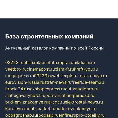
База строительных компаний
Актуальный каталог компаний по всей России
03223.ru
ufille.ru
krasotata.ru
prazdnikdushi.ru
veetbox.ru
cinemapost.ru
ciam-fr.ru
kraft-you.ru
mega-press.ru
03223.ru
web-explore.ru
rastenuya.ru
eurovision-russia.ru
strah-news.ru
freeride-team.ru
itrack-24.ru
sexshopexpress.ru
autostudiopro.ru
alabuga-cityhotel.ru
pornv.ru
atlantpereezd.ru
bud-em-znakomye.ru
a-cdc.ru
elektrostal-news.ru
korolevremont-market.ru
budem-znakomye.ru
oooagrosnab.ru
fpodaso.ru
emfire.ru
pro-otdelky.ru