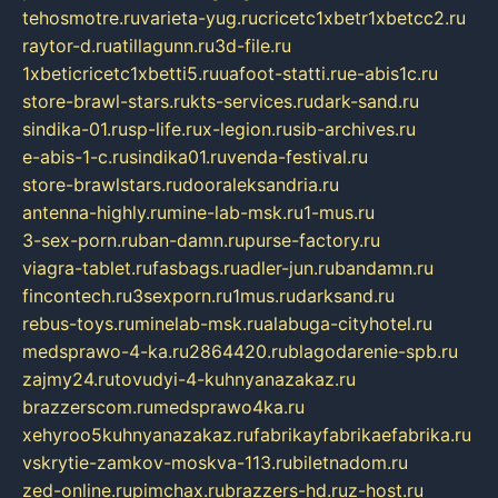
tehosmotre.ru
varieta-yug.ru
cricetc1xbetr1xbetcc2.ru
raytor-d.ru
atillagunn.ru
3d-file.ru
1xbeticricetc1xbetti5.ru
uafoot-statti.ru
e-abis1c.ru
store-brawl-stars.ru
kts-services.ru
dark-sand.ru
sindika-01.ru
sp-life.ru
x-legion.ru
sib-archives.ru
e-abis-1-c.ru
sindika01.ru
venda-festival.ru
store-brawlstars.ru
dooraleksandria.ru
antenna-highly.ru
mine-lab-msk.ru
1-mus.ru
3-sex-porn.ru
ban-damn.ru
purse-factory.ru
viagra-tablet.ru
fasbags.ru
adler-jun.ru
bandamn.ru
fincontech.ru
3sexporn.ru
1mus.ru
darksand.ru
rebus-toys.ru
minelab-msk.ru
alabuga-cityhotel.ru
medsprawo-4-ka.ru
2864420.ru
blagodarenie-spb.ru
zajmy24.ru
tovudyi-4-kuhnyanazakaz.ru
brazzerscom.ru
medsprawo4ka.ru
xehyroo5kuhnyanazakaz.ru
fabrikayfabrikaefabrika.ru
vskrytie-zamkov-moskva-113.ru
biletnadom.ru
zed-online.ru
pimchax.ru
brazzers-hd.ru
z-host.ru