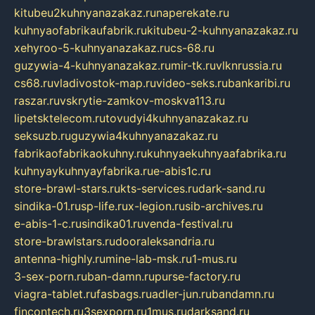
kitubeu2kuhnyanazakaz.ru
naperekate.ru
kuhnyaofabrikaufabrik.ru
kitubeu-2-kuhnyanazakaz.ru
xehyroo-5-kuhnyanazakaz.ru
cs-68.ru
guzywia-4-kuhnyanazakaz.ru
mir-tk.ru
vlknrussia.ru
cs68.ru
vladivostok-map.ru
video-seks.ru
bankaribi.ru
raszar.ru
vskrytie-zamkov-moskva113.ru
lipetsktelecom.ru
tovudyi4kuhnyanazakaz.ru
seksuzb.ru
guzywia4kuhnyanazakaz.ru
fabrikaofabrikaokuhny.ru
kuhnyaekuhnyaafabrika.ru
kuhnyaykuhnyayfabrika.ru
e-abis1c.ru
store-brawl-stars.ru
kts-services.ru
dark-sand.ru
sindika-01.ru
sp-life.ru
x-legion.ru
sib-archives.ru
e-abis-1-c.ru
sindika01.ru
venda-festival.ru
store-brawlstars.ru
dooraleksandria.ru
antenna-highly.ru
mine-lab-msk.ru
1-mus.ru
3-sex-porn.ru
ban-damn.ru
purse-factory.ru
viagra-tablet.ru
fasbags.ru
adler-jun.ru
bandamn.ru
fincontech.ru
3sexporn.ru
1mus.ru
darksand.ru