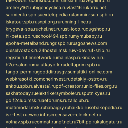
tae-kwon.ru
consrio.com.ru
insiam.ru
avegainfo.ru
archery161.ru
bigencyclica.ru
vlast16.ru
korru.net
sarmiento.spb.su
extelopedia.ru
lammin-suo.spb.ru
iskatour.spb.ru
snpi.org.ru
running-line.ru
krygeva-spa.ru
chel.net.ru
rust-loco.ru
dugshop.ru
hl-beta.spb.ru
school494.spb.ru
mymubaby.ru
epoha-metalband.ru
ngr.spb.ru
rusgosnews.com
dieselvostok.ru
24hostel.msk.ru
w-dev.ru
f-ship.ru
regsmi.ru
filmnetwork.ru
malinasp.ru
kinosvin.ru
h2o-salon.ru
malutkayork.ru
deltaprim.spb.ru
tango-perm.ru
gooddir.ru
sgv.su
multiki-online.com
webkrasotki.com
cherinvest.ru
detskiy-ostrov.ru
ankou.spb.ru
alvesta1.ru
pdf-creator.ru
nix-files.org.ru
sakhatoday.ru
elektrikersymboler.ru
sputnikyes.ru
golf2club.msk.ru
aeforums.ru
zallclub.ru
multimodal.msk.ru
habaigry.ru
haikko.ru
sobakopedia.ru
isz-fest.ru
ewnc.info
screensaver-clock.net.ru
volnav.spb.ru
comnat.ru
npf.net.ru
7bit.pp.ru
kalugatur.ru