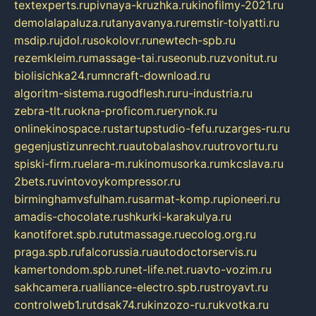
textexperts.ru
pivnaya-kruzhka.ru
kinofilmy-2021.ru
demolalapaluza.ru
tanyavanya.ru
remstir-tolyatti.ru
msdip.ru
jdol.ru
sokolovr.ru
newtech-spb.ru
rezemkleim.ru
massage-tai.ru
seonub.ru
zvonitut.ru
biolisichka24.ru
mncraft-download.ru
algoritm-sistema.ru
godflesh.ru
ru-industria.ru
zebra-tlt.ru
okna-proficom.ru
erynok.ru
onlinekinospace.ru
startupstudio-fefu.ru
zarges-ru.ru
gegenjustizunrecht.ru
autobalashov.ru
utrovortu.ru
spiski-firm.ru
elara-m.ru
kinomusorka.ru
mkcslava.ru
2bets.ru
vintovoykompressor.ru
birminghamvsfulham.ru
sarmat-komp.ru
pioneeri.ru
amadis-chocolate.ru
shkurki-karakulya.ru
kanotiforet.spb.ru
tutmassage.ru
ecolog.org.ru
praga.spb.ru
falcorussia.ru
autodoctorservis.ru
kamertondom.spb.ru
net-life.net.ru
avto-vozim.ru
sakhcamera.ru
alliance-electro.spb.ru
stroyavt.ru
controlweb1.ru
tdsak74.ru
kinzozo-ru.ru
kvotka.ru