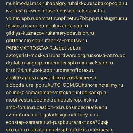
multimodal.msk.ru
habaigry.ru
haikko.ru
sobakopedia.ru
isz-fest.ru
ewnc.info
screensaver-clock.net.ru
volnav.spb.ru
comnat.ru
npf.net.ru
7bit.pp.ru
kalugatur.ru
tesiaes.ru
card.com.ru
kazanka.spb.ru
gildiya-kuznecov.ru
kameryboavision.ru
griffoncom.spb.ru
fabrika-emotsiy.ru
PARK-MATROSOVA.RU
agat.spb.ru
avtoyurist-moskva1.ru
hardware.org.ru
схема-авто.рф
dg-lab.ru
angrup.ru
recruiter.spb.ru
music8.spb.ru
krsk124.ru
kubok.spb.ru
romanofforex.ru
analitikaplus.ru
spyonline.ru
zosikamery.ru
sloboda-ural.pp.ru
AUTO-COM.SU
hohota.net
alimy.ru
online-z.com
aromat-vostoka.ru
otdelkaexp.ru
mobilvest.ru
bbd.net.ru
mebelshop.msk.ru
smp-forum.ru
bastion-td.ru
kosmoscreative.ru
avrmotors.ru
art-galadesign.ru
tiffany-c.ru
ecostep-samara.ru
d-p.spb.ru
галактика73.рф
sko.com.ru
davitamebel-spb.ru
fotsis.ru
tesiaes.ru