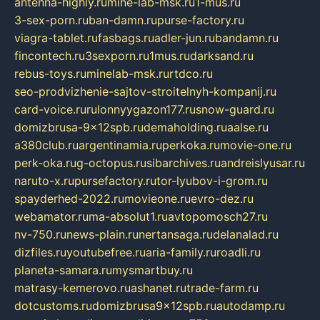
antenna-highly.ru
mine-lab-msk.ru
1-mus.ru
3-sex-porn.ru
ban-damn.ru
purse-factory.ru
viagra-tablet.ru
fasbags.ru
adler-jun.ru
bandamn.ru
fincontech.ru
3sexporn.ru
1mus.ru
darksand.ru
rebus-toys.ru
minelab-msk.ru
rtdco.ru
seo-prodvizhenie-sajtov-stroitelnyh-kompanij.ru
card-voice.ru
rulonnyygazon177.ru
snow-guard.ru
domizbrusa-9x12spb.ru
demaholding.ru
aalse.ru
a380club.ru
argentinamia.ru
perkoka.ru
movie-one.ru
perk-oka.ru
g-octopus.ru
sibarchives.ru
andreislyusar.ru
naruto-x.ru
pursefactory.ru
tor-lyubov-i-grom.ru
spayderhed-2022.ru
movieone.ru
evro-dez.ru
webamator.ru
ma-absolut1.ru
avtopomosch27.ru
nv-750.ru
news-plain.ru
nertansaga.ru
delanalad.ru
dizfiles.ru
youtubefree.ru
aria-family.ru
roadli.ru
planeta-samara.ru
mysmartbuy.ru
matrasy-kemerovo.ru
ashanet.ru
trade-farm.ru
dotcustoms.ru
domizbrusa9x12spb.ru
autodamp.ru