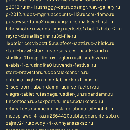
g2012.ru
tst-1.ru
shaggy-cat.ru
opsmgr.ru
ev-gallery.ru
g-2012.ru
ops-mgr.ru
accounts-112.ru
csm-demo.ru
poka-vse-doma2.ru
airgungames.ru
allseo-host.ru
tehosmotre.ru
varieta-yug.ru
cricetc1xbetr1xbetcc2.ru
raytor-d.ru
atillagunn.ru
3d-file.ru
1xbeticricetc1xbetti5.ru
uafoot-statti.ru
e-abis1c.ru
store-brawl-stars.ru
kts-services.ru
dark-sand.ru
sindika-01.ru
sp-life.ru
x-legion.ru
sib-archives.ru
e-abis-1-c.ru
sindika01.ru
venda-festival.ru
store-brawlstars.ru
dooraleksandria.ru
antenna-highly.ru
mine-lab-msk.ru
1-mus.ru
3-sex-porn.ru
ban-damn.ru
purse-factory.ru
viagra-tablet.ru
fasbags.ru
adler-jun.ru
bandamn.ru
fincontech.ru
3sexporn.ru
1mus.ru
darksand.ru
rebus-toys.ru
minelab-msk.ru
alabuga-cityhotel.ru
medsprawo-4-ka.ru
2864420.ru
blagodarenie-spb.ru
zajmy24.ru
tovudyi-4-kuhnyanazakaz.ru