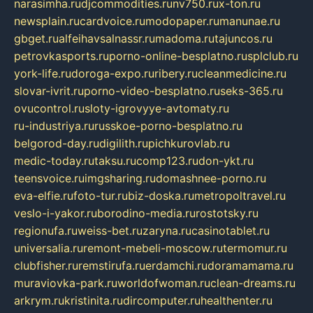
narasimha.ru
djcommodities.ru
nv750.ru
x-ton.ru
newsplain.ru
cardvoice.ru
modopaper.ru
manunae.ru
gbget.ru
alfeihavsalnassr.ru
madoma.ru
tajuncos.ru
petrovkasports.ru
porno-online-besplatno.ru
splclub.ru
york-life.ru
doroga-expo.ru
ribery.ru
cleanmedicine.ru
slovar-ivrit.ru
porno-video-besplatno.ru
seks-365.ru
ovucontrol.ru
sloty-igrovyye-avtomaty.ru
ru-industriya.ru
russkoe-porno-besplatno.ru
belgorod-day.ru
digilith.ru
pichkurovlab.ru
medic-today.ru
taksu.ru
comp123.ru
don-ykt.ru
teensvoice.ru
imgsharing.ru
domashnee-porno.ru
eva-elfie.ru
foto-tur.ru
biz-doska.ru
metropoltravel.ru
veslo-i-yakor.ru
borodino-media.ru
rostotsky.ru
regionufa.ru
weiss-bet.ru
zaryna.ru
casinotablet.ru
universalia.ru
remont-mebeli-moscow.ru
termomur.ru
clubfisher.ru
remstirufa.ru
erdamchi.ru
doramamama.ru
muraviovka-park.ru
worldofwoman.ru
clean-dreams.ru
arkrym.ru
kristinita.ru
dircomputer.ru
healthenter.ru