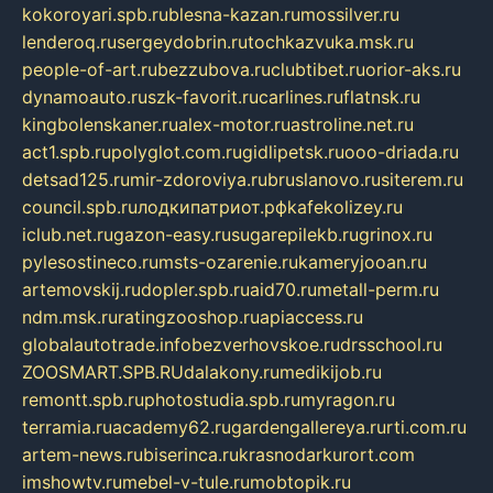
kokoroyari.spb.ru
blesna-kazan.ru
mossilver.ru
lenderoq.ru
sergeydobrin.ru
tochkazvuka.msk.ru
people-of-art.ru
bezzubova.ru
clubtibet.ru
orior-aks.ru
dynamoauto.ru
szk-favorit.ru
carlines.ru
flatnsk.ru
kingbolenskaner.ru
alex-motor.ru
astroline.net.ru
act1.spb.ru
polyglot.com.ru
gidlipetsk.ru
ooo-driada.ru
detsad125.ru
mir-zdoroviya.ru
bruslanovo.ru
siterem.ru
council.spb.ru
лодкипатриот.рф
kafekolizey.ru
iclub.net.ru
gazon-easy.ru
sugarepilekb.ru
grinox.ru
pylesostineco.ru
msts-ozarenie.ru
kameryjooan.ru
artemovskij.ru
dopler.spb.ru
aid70.ru
metall-perm.ru
ndm.msk.ru
ratingzooshop.ru
apiaccess.ru
globalautotrade.info
bezverhovskoe.ru
drsschool.ru
ZOOSMART.SPB.RU
dalakony.ru
medikijob.ru
remontt.spb.ru
photostudia.spb.ru
myragon.ru
terramia.ru
academy62.ru
gardengallereya.ru
rti.com.ru
artem-news.ru
biserinca.ru
krasnodarkurort.com
imshowtv.ru
mebel-v-tule.ru
mobtopik.ru