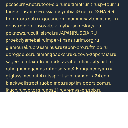
pcsecurity.net.ru
tool-sib.ru
multimetrunit.ru
sp-tour.ru
fan-cs.ru
santeh-russia.ru
symbian9.net.ru
DSHAIR.RU
tmmotors.spb.ru
xjocuricopii.com
musavtomat.msk.ru
obustrojdom.ru
sovetcik.ru
ybaranovskaya.ru
ppknews.ru
cult-alshei.ru
JAPANRUSSIA.RU
proekciyamebel.ru
imper-finans.ru
rim.org.ru
glamourai.ru
brassminus.ru
zabor-pro.ru
ftn.pp.ru
dorogoe58.ru
laimengpacker.ru
kuzova-zapchasti.ru
sageerp.ru
taxodrom.ru
dsrazvitie.ru
hardcity.net.ru
ratinghomegames.ru
topservice25.ru
gubernyan.ru
gtglasslined.ru
ii4.ru
tssport.spb.ru
andorra24.com
blackwallstreet.ru
oboimos.ru
optim-doors.com.ru
ikuch.ru
nycr.org.ru
npa21.ru
vremya-ch.spb.ru
desert000.ru
ivtorgi.ru
ifiori.ru
catalog-statei.ru
dcv.org.ru
spetsmaster174.ru
ipkameryhiseeu.ru
dum26.ru
ruspol.spb.ru
fr-opendp.ru
kam-solnyshko.ru
cheyenne-arapaho.ru
sevzapmetal.spb.ru
ted-lapidus.spb.ru
parasite-eliminator.ru