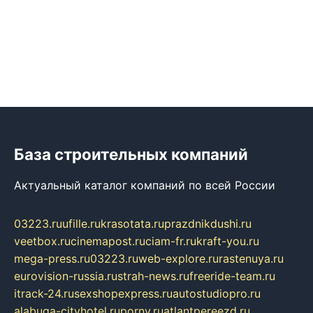
База строительных компаний
Актуальный каталог компаний по всей России
03223.ru
ufille.ru
krasotata.ru
prazdnikdushi.ru
veetbox.ru
cinemapost.ru
ciam-fr.ru
kraft-you.ru
mega-press.ru
03223.ru
web-explore.ru
rastenuya.ru
eurovision-russia.ru
strah-news.ru
freeride-team.ru
itrack-24.ru
sexshopexpress.ru
autostudiopro.ru
alabuga-cityhotel.ru
pornv.ru
atlantpereezd.ru