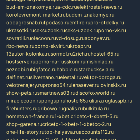
bud-em-znakomye.ru
a-cdc.ru
elektrostal-news.ru
korolevremont-market.ru
budem-znakomye.ru
oooagrosnab.ru
fpodaso.ru
emfire.ru
pro-otdelky.ru
ukrasotki.ru
seksuzbek.ru
seks-uzbek.ru
porno-vk.ru
sovratili.ru
olecoon.ru
vd-dosug.ru
adonyev.ru
rbc-news.ru
porno-skvirt.ru
krospr.ru
13autor-kolonka.ru
sormol.ru
2rich.ru
hostel-65.ru
hostserve.ru
porno-na-russkom.ru
mishinlab.ru
neznobi.ru
bigfatcc.ru
habble.ru
starbucksvia.ru
delfinet.ru
silvernano.ru
elestal.ru
vektor-doroga.ru
velotrenajery.ru
pronso54.ru
lenasever.ru
lovinskix.ru
show-pets.ru
smartnews03.ru
discofoxworld.ru
miraclecoon.ru
pongup.ru
hostel65.ru
liura.ru
glasspb.ru
firehunters.ru
gribowo.ru
gnalis.ru
bulkitula.ru
hometown-france.ru
1-xbeticricetc-1-xbetti-5.ru
shop-garena.ru
cricetc-1-xbetr-1-xbetcc-2.ru
one-life-story.ru
top-halyava.ru
accounts112.ru
poka-vse-doma-2.ru
3-d-file.ru
hahahaharms.ru