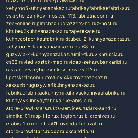
brazzerscom.ru
medsprawo4ka.ru
xehyroo5kuhnyanazakaz.ru
fabrikayfabrikaefabrika.ru
vskrytie-zamkov-moskva-113.ru
biletnadom.ru
zed-online.ru
pimchax.ru
brazzers-hd.ru
z-host.ru
kitubeu2kuhnyanazakaz.ru
naperekate.ru
kuhnyaofabrikaufabrik.ru
kitubeu-2-kuhnyanazakaz.ru
xehyroo-5-kuhnyanazakaz.ru
cs-68.ru
guzywia-4-kuhnyanazakaz.ru
mir-tk.ru
vlknrussia.ru
cs68.ru
vladivostok-map.ru
video-seks.ru
bankaribi.ru
raszar.ru
vskrytie-zamkov-moskva113.ru
lipetsktelecom.ru
tovudyi4kuhnyanazakaz.ru
seksuzb.ru
guzywia4kuhnyanazakaz.ru
fabrikaofabrikaokuhny.ru
kuhnyaekuhnyaafabrika.ru
kuhnyaykuhnyayfabrika.ru
e-abis1c.ru
store-brawl-stars.ru
kts-services.ru
dark-sand.ru
sindika-01.ru
sp-life.ru
x-legion.ru
sib-archives.ru
e-abis-1-c.ru
sindika01.ru
venda-festival.ru
store-brawlstars.ru
dooraleksandria.ru