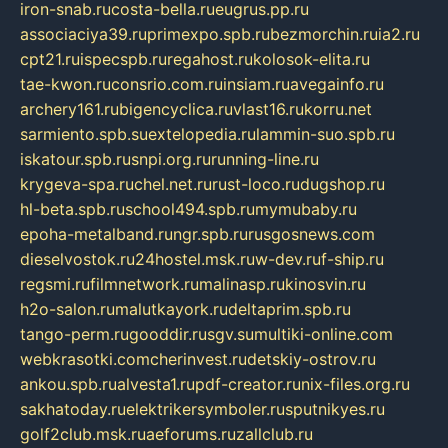
iron-snab.ru
costa-bella.ru
eugrus.pp.ru
associaciya39.ru
primexpo.spb.ru
bezmorchin.ru
ia2.ru
cpt21.ru
ispecspb.ru
regahost.ru
kolosok-elita.ru
tae-kwon.ru
consrio.com.ru
insiam.ru
avegainfo.ru
archery161.ru
bigencyclica.ru
vlast16.ru
korru.net
sarmiento.spb.su
extelopedia.ru
lammin-suo.spb.ru
iskatour.spb.ru
snpi.org.ru
running-line.ru
krygeva-spa.ru
chel.net.ru
rust-loco.ru
dugshop.ru
hl-beta.spb.ru
school494.spb.ru
mymubaby.ru
epoha-metalband.ru
ngr.spb.ru
rusgosnews.com
dieselvostok.ru
24hostel.msk.ru
w-dev.ru
f-ship.ru
regsmi.ru
filmnetwork.ru
malinasp.ru
kinosvin.ru
h2o-salon.ru
malutkayork.ru
deltaprim.spb.ru
tango-perm.ru
gooddir.ru
sgv.su
multiki-online.com
webkrasotki.com
cherinvest.ru
detskiy-ostrov.ru
ankou.spb.ru
alvesta1.ru
pdf-creator.ru
nix-files.org.ru
sakhatoday.ru
elektrikersymboler.ru
sputnikyes.ru
golf2club.msk.ru
aeforums.ru
zallclub.ru