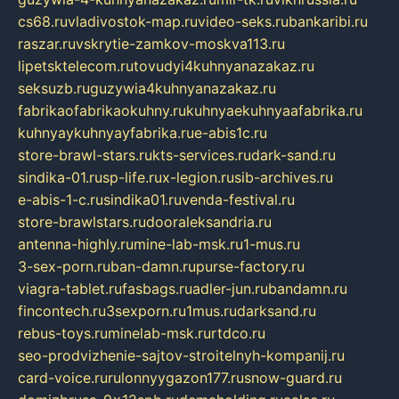
cs68.ru
vladivostok-map.ru
video-seks.ru
bankaribi.ru
raszar.ru
vskrytie-zamkov-moskva113.ru
lipetsktelecom.ru
tovudyi4kuhnyanazakaz.ru
seksuzb.ru
guzywia4kuhnyanazakaz.ru
fabrikaofabrikaokuhny.ru
kuhnyaekuhnyaafabrika.ru
kuhnyaykuhnyayfabrika.ru
e-abis1c.ru
store-brawl-stars.ru
kts-services.ru
dark-sand.ru
sindika-01.ru
sp-life.ru
x-legion.ru
sib-archives.ru
e-abis-1-c.ru
sindika01.ru
venda-festival.ru
store-brawlstars.ru
dooraleksandria.ru
antenna-highly.ru
mine-lab-msk.ru
1-mus.ru
3-sex-porn.ru
ban-damn.ru
purse-factory.ru
viagra-tablet.ru
fasbags.ru
adler-jun.ru
bandamn.ru
fincontech.ru
3sexporn.ru
1mus.ru
darksand.ru
rebus-toys.ru
minelab-msk.ru
rtdco.ru
seo-prodvizhenie-sajtov-stroitelnyh-kompanij.ru
card-voice.ru
rulonnyygazon177.ru
snow-guard.ru