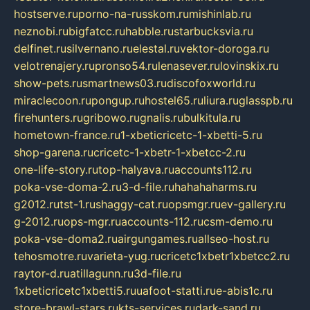
hostserve.ru
porno-na-russkom.ru
mishinlab.ru
neznobi.ru
bigfatcc.ru
habble.ru
starbucksvia.ru
delfinet.ru
silvernano.ru
elestal.ru
vektor-doroga.ru
velotrenajery.ru
pronso54.ru
lenasever.ru
lovinskix.ru
show-pets.ru
smartnews03.ru
discofoxworld.ru
miraclecoon.ru
pongup.ru
hostel65.ru
liura.ru
glasspb.ru
firehunters.ru
gribowo.ru
gnalis.ru
bulkitula.ru
hometown-france.ru
1-xbeticricetc-1-xbetti-5.ru
shop-garena.ru
cricetc-1-xbetr-1-xbetcc-2.ru
one-life-story.ru
top-halyava.ru
accounts112.ru
poka-vse-doma-2.ru
3-d-file.ru
hahahaharms.ru
g2012.ru
tst-1.ru
shaggy-cat.ru
opsmgr.ru
ev-gallery.ru
g-2012.ru
ops-mgr.ru
accounts-112.ru
csm-demo.ru
poka-vse-doma2.ru
airgungames.ru
allseo-host.ru
tehosmotre.ru
varieta-yug.ru
cricetc1xbetr1xbetcc2.ru
raytor-d.ru
atillagunn.ru
3d-file.ru
1xbeticricetc1xbetti5.ru
uafoot-statti.ru
e-abis1c.ru
store-brawl-stars.ru
kts-services.ru
dark-sand.ru