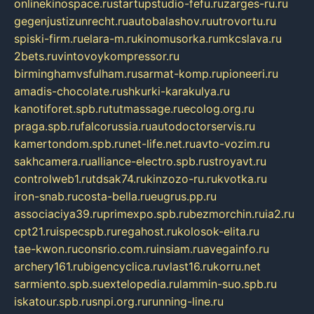
onlinekinospace.ru
startupstudio-fefu.ru
zarges-ru.ru
gegenjustizunrecht.ru
autobalashov.ru
utrovortu.ru
spiski-firm.ru
elara-m.ru
kinomusorka.ru
mkcslava.ru
2bets.ru
vintovoykompressor.ru
birminghamvsfulham.ru
sarmat-komp.ru
pioneeri.ru
amadis-chocolate.ru
shkurki-karakulya.ru
kanotiforet.spb.ru
tutmassage.ru
ecolog.org.ru
praga.spb.ru
falcorussia.ru
autodoctorservis.ru
kamertondom.spb.ru
net-life.net.ru
avto-vozim.ru
sakhcamera.ru
alliance-electro.spb.ru
stroyavt.ru
controlweb1.ru
tdsak74.ru
kinzozo-ru.ru
kvotka.ru
iron-snab.ru
costa-bella.ru
eugrus.pp.ru
associaciya39.ru
primexpo.spb.ru
bezmorchin.ru
ia2.ru
cpt21.ru
ispecspb.ru
regahost.ru
kolosok-elita.ru
tae-kwon.ru
consrio.com.ru
insiam.ru
avegainfo.ru
archery161.ru
bigencyclica.ru
vlast16.ru
korru.net
sarmiento.spb.su
extelopedia.ru
lammin-suo.spb.ru
iskatour.spb.ru
snpi.org.ru
running-line.ru