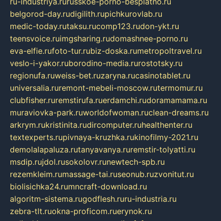
ru-industriya.ru
russkoe-porno-besplatno.ru
belgorod-day.ru
digilith.ru
pichkurovlab.ru
medic-today.ru
taksu.ru
comp123.ru
don-ykt.ru
teensvoice.ru
imgsharing.ru
domashnee-porno.ru
eva-elfie.ru
foto-tur.ru
biz-doska.ru
metropoltravel.ru
veslo-i-yakor.ru
borodino-media.ru
rostotsky.ru
regionufa.ru
weiss-bet.ru
zaryna.ru
casinotablet.ru
universalia.ru
remont-mebeli-moscow.ru
termomur.ru
clubfisher.ru
remstirufa.ru
erdamchi.ru
doramamama.ru
muraviovka-park.ru
worldofwoman.ru
clean-dreams.ru
arkrym.ru
kristinita.ru
dircomputer.ru
healthenter.ru
textexperts.ru
pivnaya-kruzhka.ru
kinofilmy-2021.ru
demolalapaluza.ru
tanyavanya.ru
remstir-tolyatti.ru
msdip.ru
jdol.ru
sokolovr.ru
newtech-spb.ru
rezemkleim.ru
massage-tai.ru
seonub.ru
zvonitut.ru
biolisichka24.ru
mncraft-download.ru
algoritm-sistema.ru
godflesh.ru
ru-industria.ru
zebra-tlt.ru
okna-proficom.ru
erynok.ru