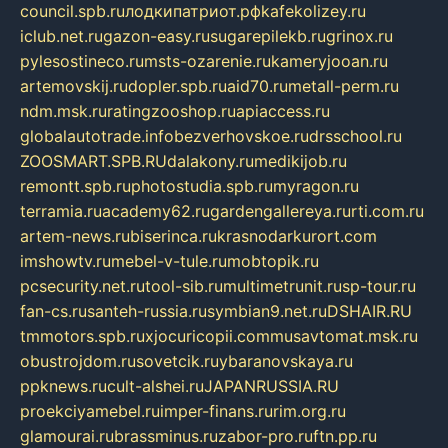
council.spb.ru
лодкипатриот.рф
kafekolizey.ru
iclub.net.ru
gazon-easy.ru
sugarepilekb.ru
grinox.ru
pylesostineco.ru
msts-ozarenie.ru
kameryjooan.ru
artemovskij.ru
dopler.spb.ru
aid70.ru
metall-perm.ru
ndm.msk.ru
ratingzooshop.ru
apiaccess.ru
globalautotrade.info
bezverhovskoe.ru
drsschool.ru
ZOOSMART.SPB.RU
dalakony.ru
medikijob.ru
remontt.spb.ru
photostudia.spb.ru
myragon.ru
terramia.ru
academy62.ru
gardengallereya.ru
rti.com.ru
artem-news.ru
biserinca.ru
krasnodarkurort.com
imshowtv.ru
mebel-v-tule.ru
mobtopik.ru
pcsecurity.net.ru
tool-sib.ru
multimetrunit.ru
sp-tour.ru
fan-cs.ru
santeh-russia.ru
symbian9.net.ru
DSHAIR.RU
tmmotors.spb.ru
xjocuricopii.com
musavtomat.msk.ru
obustrojdom.ru
sovetcik.ru
ybaranovskaya.ru
ppknews.ru
cult-alshei.ru
JAPANRUSSIA.RU
proekciyamebel.ru
imper-finans.ru
rim.org.ru
glamourai.ru
brassminus.ru
zabor-pro.ru
ftn.pp.ru