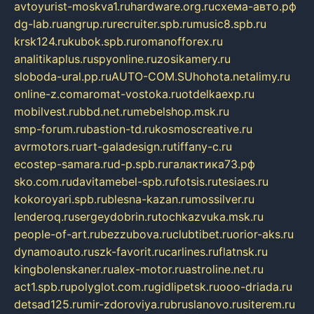
avtoyurist-moskva1.ru
hardware.org.ru
схема-авто.рф
dg-lab.ru
angrup.ru
recruiter.spb.ru
music8.spb.ru
krsk124.ru
kubok.spb.ru
romanofforex.ru
analitikaplus.ru
spyonline.ru
zosikamery.ru
sloboda-ural.pp.ru
AUTO-COM.SU
hohota.net
alimy.ru
online-z.com
aromat-vostoka.ru
otdelkaexp.ru
mobilvest.ru
bbd.net.ru
mebelshop.msk.ru
smp-forum.ru
bastion-td.ru
kosmoscreative.ru
avrmotors.ru
art-galadesign.ru
tiffany-c.ru
ecostep-samara.ru
d-p.spb.ru
галактика73.рф
sko.com.ru
davitamebel-spb.ru
fotsis.ru
tesiaes.ru
kokoroyari.spb.ru
blesna-kazan.ru
mossilver.ru
lenderoq.ru
sergeydobrin.ru
tochkazvuka.msk.ru
people-of-art.ru
bezzubova.ru
clubtibet.ru
orior-aks.ru
dynamoauto.ru
szk-favorit.ru
carlines.ru
flatnsk.ru
kingbolenskaner.ru
alex-motor.ru
astroline.net.ru
act1.spb.ru
polyglot.com.ru
gidlipetsk.ru
ooo-driada.ru
detsad125.ru
mir-zdoroviya.ru
bruslanovo.ru
siterem.ru