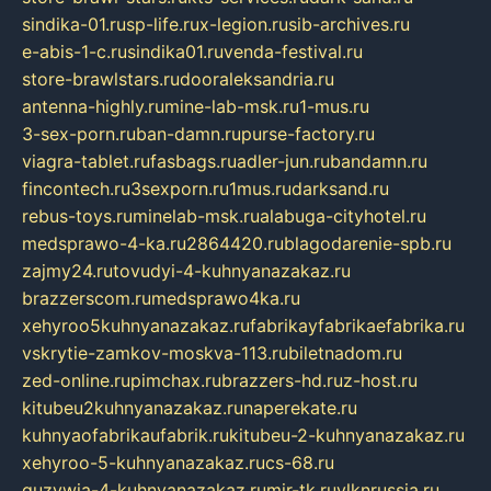
sindika-01.ru
sp-life.ru
x-legion.ru
sib-archives.ru
e-abis-1-c.ru
sindika01.ru
venda-festival.ru
store-brawlstars.ru
dooraleksandria.ru
antenna-highly.ru
mine-lab-msk.ru
1-mus.ru
3-sex-porn.ru
ban-damn.ru
purse-factory.ru
viagra-tablet.ru
fasbags.ru
adler-jun.ru
bandamn.ru
fincontech.ru
3sexporn.ru
1mus.ru
darksand.ru
rebus-toys.ru
minelab-msk.ru
alabuga-cityhotel.ru
medsprawo-4-ka.ru
2864420.ru
blagodarenie-spb.ru
zajmy24.ru
tovudyi-4-kuhnyanazakaz.ru
brazzerscom.ru
medsprawo4ka.ru
xehyroo5kuhnyanazakaz.ru
fabrikayfabrikaefabrika.ru
vskrytie-zamkov-moskva-113.ru
biletnadom.ru
zed-online.ru
pimchax.ru
brazzers-hd.ru
z-host.ru
kitubeu2kuhnyanazakaz.ru
naperekate.ru
kuhnyaofabrikaufabrik.ru
kitubeu-2-kuhnyanazakaz.ru
xehyroo-5-kuhnyanazakaz.ru
cs-68.ru
guzywia-4-kuhnyanazakaz.ru
mir-tk.ru
vlknrussia.ru