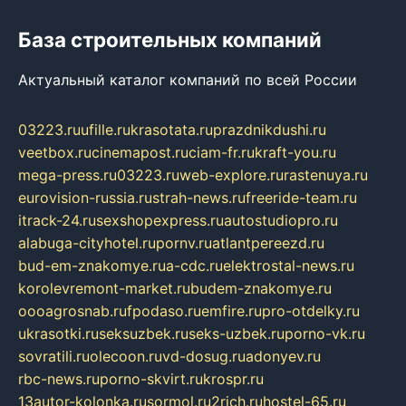
База строительных компаний
Актуальный каталог компаний по всей России
03223.ru
ufille.ru
krasotata.ru
prazdnikdushi.ru
veetbox.ru
cinemapost.ru
ciam-fr.ru
kraft-you.ru
mega-press.ru
03223.ru
web-explore.ru
rastenuya.ru
eurovision-russia.ru
strah-news.ru
freeride-team.ru
itrack-24.ru
sexshopexpress.ru
autostudiopro.ru
alabuga-cityhotel.ru
pornv.ru
atlantpereezd.ru
bud-em-znakomye.ru
a-cdc.ru
elektrostal-news.ru
korolevremont-market.ru
budem-znakomye.ru
oooagrosnab.ru
fpodaso.ru
emfire.ru
pro-otdelky.ru
ukrasotki.ru
seksuzbek.ru
seks-uzbek.ru
porno-vk.ru
sovratili.ru
olecoon.ru
vd-dosug.ru
adonyev.ru
rbc-news.ru
porno-skvirt.ru
krospr.ru
13autor-kolonka.ru
sormol.ru
2rich.ru
hostel-65.ru