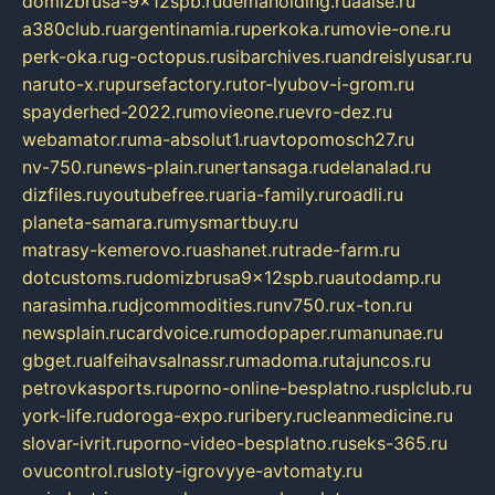
domizbrusa-9x12spb.ru
demaholding.ru
aalse.ru
a380club.ru
argentinamia.ru
perkoka.ru
movie-one.ru
perk-oka.ru
g-octopus.ru
sibarchives.ru
andreislyusar.ru
naruto-x.ru
pursefactory.ru
tor-lyubov-i-grom.ru
spayderhed-2022.ru
movieone.ru
evro-dez.ru
webamator.ru
ma-absolut1.ru
avtopomosch27.ru
nv-750.ru
news-plain.ru
nertansaga.ru
delanalad.ru
dizfiles.ru
youtubefree.ru
aria-family.ru
roadli.ru
planeta-samara.ru
mysmartbuy.ru
matrasy-kemerovo.ru
ashanet.ru
trade-farm.ru
dotcustoms.ru
domizbrusa9x12spb.ru
autodamp.ru
narasimha.ru
djcommodities.ru
nv750.ru
x-ton.ru
newsplain.ru
cardvoice.ru
modopaper.ru
manunae.ru
gbget.ru
alfeihavsalnassr.ru
madoma.ru
tajuncos.ru
petrovkasports.ru
porno-online-besplatno.ru
splclub.ru
york-life.ru
doroga-expo.ru
ribery.ru
cleanmedicine.ru
slovar-ivrit.ru
porno-video-besplatno.ru
seks-365.ru
ovucontrol.ru
sloty-igrovyye-avtomaty.ru