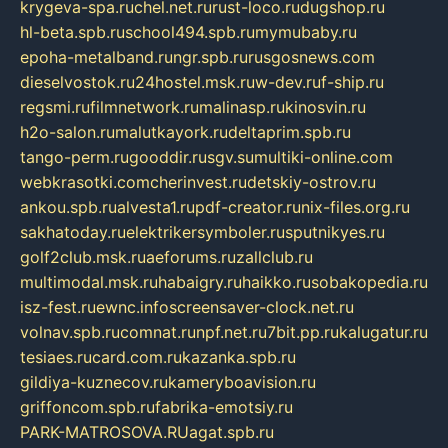
krygeva-spa.ru
chel.net.ru
rust-loco.ru
dugshop.ru
hl-beta.spb.ru
school494.spb.ru
mymubaby.ru
epoha-metalband.ru
ngr.spb.ru
rusgosnews.com
dieselvostok.ru
24hostel.msk.ru
w-dev.ru
f-ship.ru
regsmi.ru
filmnetwork.ru
malinasp.ru
kinosvin.ru
h2o-salon.ru
malutkayork.ru
deltaprim.spb.ru
tango-perm.ru
gooddir.ru
sgv.su
multiki-online.com
webkrasotki.com
cherinvest.ru
detskiy-ostrov.ru
ankou.spb.ru
alvesta1.ru
pdf-creator.ru
nix-files.org.ru
sakhatoday.ru
elektrikersymboler.ru
sputnikyes.ru
golf2club.msk.ru
aeforums.ru
zallclub.ru
multimodal.msk.ru
habaigry.ru
haikko.ru
sobakopedia.ru
isz-fest.ru
ewnc.info
screensaver-clock.net.ru
volnav.spb.ru
comnat.ru
npf.net.ru
7bit.pp.ru
kalugatur.ru
tesiaes.ru
card.com.ru
kazanka.spb.ru
gildiya-kuznecov.ru
kameryboavision.ru
griffoncom.spb.ru
fabrika-emotsiy.ru
PARK-MATROSOVA.RU
agat.spb.ru