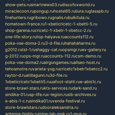
show-pets.ru
smartnews03.ru
discofoxworld.ru
miraclecoon.ru
pongup.ru
hostel65.ru
liura.ru
glasspb.ru
firehunters.ru
gribowo.ru
gnalis.ru
bulkitula.ru
hometown-france.ru
1-xbeticricetc-1-xbetti-5.ru
shop-garena.ru
cricetc-1-xbetr-1-xbetcc-2.ru
one-life-story.ru
top-halyava.ru
accounts112.ru
poka-vse-doma-2.ru
3-d-file.ru
hahahaharms.ru
g2012.ru
tst-1.ru
shaggy-cat.ru
opsmgr.ru
ev-gallery.ru
g-2012.ru
ops-mgr.ru
accounts-112.ru
csm-demo.ru
poka-vse-doma2.ru
airgungames.ru
allseo-host.ru
tehosmotre.ru
varieta-yug.ru
cricetc1xbetr1xbetcc2.ru
raytor-d.ru
atillagunn.ru
3d-file.ru
1xbeticricetc1xbetti5.ru
uafoot-statti.ru
e-abis1c.ru
store-brawl-stars.ru
kts-services.ru
dark-sand.ru
sindika-01.ru
sp-life.ru
x-legion.ru
sib-archives.ru
e-abis-1-c.ru
sindika01.ru
venda-festival.ru
store-brawlstars.ru
dooraleksandria.ru
antenna-highly.ru
mine-lab-msk.ru
1-mus.ru