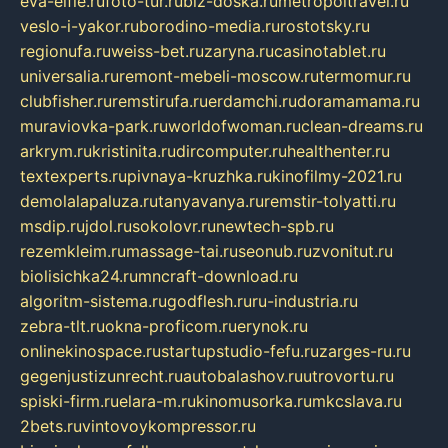
eva-elfie.ru
foto-tur.ru
biz-doska.ru
metropoltravel.ru
veslo-i-yakor.ru
borodino-media.ru
rostotsky.ru
regionufa.ru
weiss-bet.ru
zaryna.ru
casinotablet.ru
universalia.ru
remont-mebeli-moscow.ru
termomur.ru
clubfisher.ru
remstirufa.ru
erdamchi.ru
doramamama.ru
muraviovka-park.ru
worldofwoman.ru
clean-dreams.ru
arkrym.ru
kristinita.ru
dircomputer.ru
healthenter.ru
textexperts.ru
pivnaya-kruzhka.ru
kinofilmy-2021.ru
demolalapaluza.ru
tanyavanya.ru
remstir-tolyatti.ru
msdip.ru
jdol.ru
sokolovr.ru
newtech-spb.ru
rezemkleim.ru
massage-tai.ru
seonub.ru
zvonitut.ru
biolisichka24.ru
mncraft-download.ru
algoritm-sistema.ru
godflesh.ru
ru-industria.ru
zebra-tlt.ru
okna-proficom.ru
erynok.ru
onlinekinospace.ru
startupstudio-fefu.ru
zarges-ru.ru
gegenjustizunrecht.ru
autobalashov.ru
utrovortu.ru
spiski-firm.ru
elara-m.ru
kinomusorka.ru
mkcslava.ru
2bets.ru
vintovoykompressor.ru