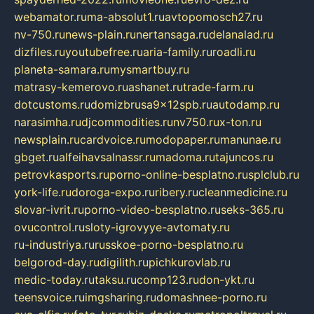
webamator.ru
ma-absolut1.ru
avtopomosch27.ru
nv-750.ru
news-plain.ru
nertansaga.ru
delanalad.ru
dizfiles.ru
youtubefree.ru
aria-family.ru
roadli.ru
planeta-samara.ru
mysmartbuy.ru
matrasy-kemerovo.ru
ashanet.ru
trade-farm.ru
dotcustoms.ru
domizbrusa9x12spb.ru
autodamp.ru
narasimha.ru
djcommodities.ru
nv750.ru
x-ton.ru
newsplain.ru
cardvoice.ru
modopaper.ru
manunae.ru
gbget.ru
alfeihavsalnassr.ru
madoma.ru
tajuncos.ru
petrovkasports.ru
porno-online-besplatno.ru
splclub.ru
york-life.ru
doroga-expo.ru
ribery.ru
cleanmedicine.ru
slovar-ivrit.ru
porno-video-besplatno.ru
seks-365.ru
ovucontrol.ru
sloty-igrovyye-avtomaty.ru
ru-industriya.ru
russkoe-porno-besplatno.ru
belgorod-day.ru
digilith.ru
pichkurovlab.ru
medic-today.ru
taksu.ru
comp123.ru
don-ykt.ru
teensvoice.ru
imgsharing.ru
domashnee-porno.ru