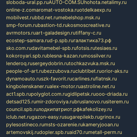
sloboda-ural.pp.ru
AUTO-COM.SU
hohota.net
alimy.ru
online-z.com
aromat-vostoka.ru
otdelkaexp.ru
mobilvest.ru
bbd.net.ru
mebelshop.msk.ru
smp-forum.ru
bastion-td.ru
kosmoscreative.ru
avrmotors.ru
art-galadesign.ru
tiffany-c.ru
ecostep-samara.ru
d-p.spb.ru
галактика73.рф
sko.com.ru
davitamebel-spb.ru
fotsis.ru
tesiaes.ru
kokoroyari.spb.ru
blesna-kazan.ru
mossilver.ru
lenderoq.ru
sergeydobrin.ru
tochkazvuka.msk.ru
people-of-art.ru
bezzubova.ru
clubtibet.ru
orior-aks.ru
dynamoauto.ru
szk-favorit.ru
carlines.ru
flatnsk.ru
kingbolenskaner.ru
alex-motor.ru
astroline.net.ru
act1.spb.ru
polyglot.com.ru
gidlipetsk.ru
ooo-driada.ru
detsad125.ru
mir-zdoroviya.ru
bruslanovo.ru
siterem.ru
council.spb.ru
лодкипатриот.рф
kafekolizey.ru
iclub.net.ru
gazon-easy.ru
sugarepilekb.ru
grinox.ru
pylesostineco.ru
msts-ozarenie.ru
kameryjooan.ru
artemovskij.ru
dopler.spb.ru
aid70.ru
metall-perm.ru