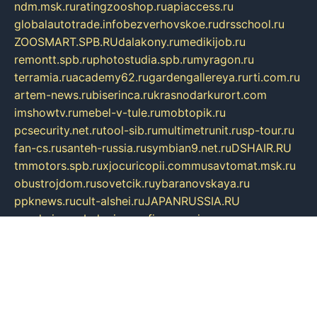
ndm.msk.ru
ratingzooshop.ru
apiaccess.ru
globalautotrade.info
bezverhovskoe.ru
drsschool.ru
ZOOSMART.SPB.RU
dalakony.ru
medikijob.ru
remontt.spb.ru
photostudia.spb.ru
myragon.ru
terramia.ru
academy62.ru
gardengallereya.ru
rti.com.ru
artem-news.ru
biserinca.ru
krasnodarkurort.com
imshowtv.ru
mebel-v-tule.ru
mobtopik.ru
pcsecurity.net.ru
tool-sib.ru
multimetrunit.ru
sp-tour.ru
fan-cs.ru
santeh-russia.ru
symbian9.net.ru
DSHAIR.RU
tmmotors.spb.ru
xjocuricopii.com
musavtomat.msk.ru
obustrojdom.ru
sovetcik.ru
ybaranovskaya.ru
ppknews.ru
cult-alshei.ru
JAPANRUSSIA.RU
proekciyamebel.ru
imper-finans.ru
rim.org.ru
glamourai.ru
brassminus.ru
zabor-pro.ru
ftn.pp.ru
dorogoe58.ru
laimengpacker.ru
kuzova-zapchasti.ru
sageerp.ru
taxodrom.ru
dsrazvitie.ru
hardcity.net.ru
ratinghomegames.ru
topservice25.ru
gubernyan.ru
gtglasslined.ru
ii4.ru
tssport.spb.ru
andorra24.com