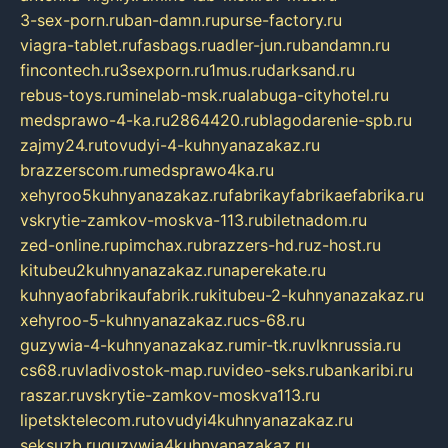
3-sex-porn.ru
ban-damn.ru
purse-factory.ru
viagra-tablet.ru
fasbags.ru
adler-jun.ru
bandamn.ru
fincontech.ru
3sexporn.ru
1mus.ru
darksand.ru
rebus-toys.ru
minelab-msk.ru
alabuga-cityhotel.ru
medsprawo-4-ka.ru
2864420.ru
blagodarenie-spb.ru
zajmy24.ru
tovudyi-4-kuhnyanazakaz.ru
brazzerscom.ru
medsprawo4ka.ru
xehyroo5kuhnyanazakaz.ru
fabrikayfabrikaefabrika.ru
vskrytie-zamkov-moskva-113.ru
biletnadom.ru
zed-online.ru
pimchax.ru
brazzers-hd.ru
z-host.ru
kitubeu2kuhnyanazakaz.ru
naperekate.ru
kuhnyaofabrikaufabrik.ru
kitubeu-2-kuhnyanazakaz.ru
xehyroo-5-kuhnyanazakaz.ru
cs-68.ru
guzywia-4-kuhnyanazakaz.ru
mir-tk.ru
vlknrussia.ru
cs68.ru
vladivostok-map.ru
video-seks.ru
bankaribi.ru
raszar.ru
vskrytie-zamkov-moskva113.ru
lipetsktelecom.ru
tovudyi4kuhnyanazakaz.ru
seksuzb.ru
guzywia4kuhnyanazakaz.ru