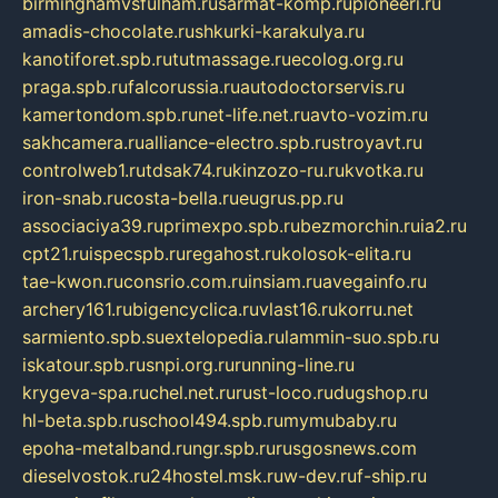
birminghamvsfulham.ru
sarmat-komp.ru
pioneeri.ru
amadis-chocolate.ru
shkurki-karakulya.ru
kanotiforet.spb.ru
tutmassage.ru
ecolog.org.ru
praga.spb.ru
falcorussia.ru
autodoctorservis.ru
kamertondom.spb.ru
net-life.net.ru
avto-vozim.ru
sakhcamera.ru
alliance-electro.spb.ru
stroyavt.ru
controlweb1.ru
tdsak74.ru
kinzozo-ru.ru
kvotka.ru
iron-snab.ru
costa-bella.ru
eugrus.pp.ru
associaciya39.ru
primexpo.spb.ru
bezmorchin.ru
ia2.ru
cpt21.ru
ispecspb.ru
regahost.ru
kolosok-elita.ru
tae-kwon.ru
consrio.com.ru
insiam.ru
avegainfo.ru
archery161.ru
bigencyclica.ru
vlast16.ru
korru.net
sarmiento.spb.su
extelopedia.ru
lammin-suo.spb.ru
iskatour.spb.ru
snpi.org.ru
running-line.ru
krygeva-spa.ru
chel.net.ru
rust-loco.ru
dugshop.ru
hl-beta.spb.ru
school494.spb.ru
mymubaby.ru
epoha-metalband.ru
ngr.spb.ru
rusgosnews.com
dieselvostok.ru
24hostel.msk.ru
w-dev.ru
f-ship.ru