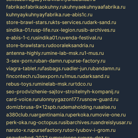
fabrikaofabrikaokuhny.ru
kuhnyaekuhnyaafabrika.ru
kuhnyaykuhnyayfabrika.ru
e-abis1c.ru
store-brawl-stars.ru
kts-services.ru
dark-sand.ru
sindika-01.ru
sp-life.ru
x-legion.ru
sib-archives.ru
e-abis-1-c.ru
sindika01.ru
venda-festival.ru
store-brawlstars.ru
dooraleksandria.ru
antenna-highly.ru
mine-lab-msk.ru
1-mus.ru
3-sex-porn.ru
ban-damn.ru
purse-factory.ru
viagra-tablet.ru
fasbags.ru
adler-jun.ru
bandamn.ru
fincontech.ru
3sexporn.ru
1mus.ru
darksand.ru
rebus-toys.ru
minelab-msk.ru
rtdco.ru
seo-prodvizhenie-sajtov-stroitelnyh-kompanij.ru
card-voice.ru
rulonnyygazon177.ru
snow-guard.ru
domizbrusa-9x12spb.ru
demaholding.ru
aalse.ru
a380club.ru
argentinamia.ru
perkoka.ru
movie-one.ru
perk-oka.ru
g-octopus.ru
sibarchives.ru
andreislyusar.ru
naruto-x.ru
pursefactory.ru
tor-lyubov-i-grom.ru
spayderhed-2022.ru
movieone.ru
evro-dez.ru