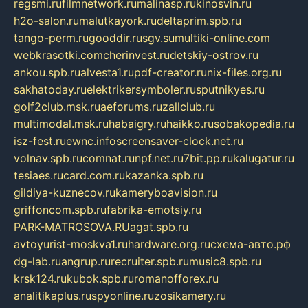
regsmi.ru
filmnetwork.ru
malinasp.ru
kinosvin.ru
h2o-salon.ru
malutkayork.ru
deltaprim.spb.ru
tango-perm.ru
gooddir.ru
sgv.su
multiki-online.com
webkrasotki.com
cherinvest.ru
detskiy-ostrov.ru
ankou.spb.ru
alvesta1.ru
pdf-creator.ru
nix-files.org.ru
sakhatoday.ru
elektrikersymboler.ru
sputnikyes.ru
golf2club.msk.ru
aeforums.ru
zallclub.ru
multimodal.msk.ru
habaigry.ru
haikko.ru
sobakopedia.ru
isz-fest.ru
ewnc.info
screensaver-clock.net.ru
volnav.spb.ru
comnat.ru
npf.net.ru
7bit.pp.ru
kalugatur.ru
tesiaes.ru
card.com.ru
kazanka.spb.ru
gildiya-kuznecov.ru
kameryboavision.ru
griffoncom.spb.ru
fabrika-emotsiy.ru
PARK-MATROSOVA.RU
agat.spb.ru
avtoyurist-moskva1.ru
hardware.org.ru
схема-авто.рф
dg-lab.ru
angrup.ru
recruiter.spb.ru
music8.spb.ru
krsk124.ru
kubok.spb.ru
romanofforex.ru
analitikaplus.ru
spyonline.ru
zosikamery.ru