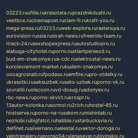
03223.ru
ufille.ru
krasotata.ru
prazdnikdushi.ru
veetbox.ru
cinemapost.ru
ciam-fr.ru
kraft-you.ru
mega-press.ru
03223.ru
web-explore.ru
rastenuya.ru
eurovision-russia.ru
strah-news.ru
freeride-team.ru
itrack-24.ru
sexshopexpress.ru
autostudiopro.ru
alabuga-cityhotel.ru
pornv.ru
atlantpereezd.ru
bud-em-znakomye.ru
a-cdc.ru
elektrostal-news.ru
korolevremont-market.ru
budem-znakomye.ru
oooagrosnab.ru
fpodaso.ru
emfire.ru
pro-otdelky.ru
ukrasotki.ru
seksuzbek.ru
seks-uzbek.ru
porno-vk.ru
sovratili.ru
olecoon.ru
vd-dosug.ru
adonyev.ru
rbc-news.ru
porno-skvirt.ru
krospr.ru
13autor-kolonka.ru
sormol.ru
2rich.ru
hostel-65.ru
hostserve.ru
porno-na-russkom.ru
mishinlab.ru
neznobi.ru
bigfatcc.ru
habble.ru
starbucksvia.ru
delfinet.ru
silvernano.ru
elestal.ru
vektor-doroga.ru
velotrenajery.ru
pronso54.ru
lenasever.ru
lovinskix.ru