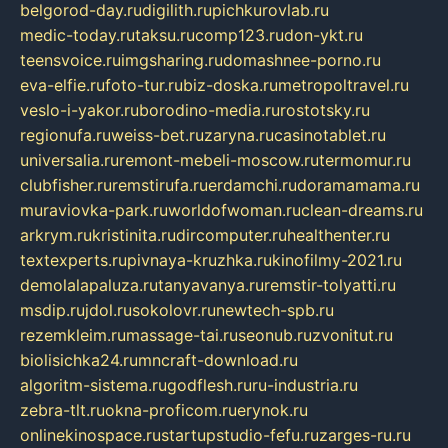
belgorod-day.ru
digilith.ru
pichkurovlab.ru
medic-today.ru
taksu.ru
comp123.ru
don-ykt.ru
teensvoice.ru
imgsharing.ru
domashnee-porno.ru
eva-elfie.ru
foto-tur.ru
biz-doska.ru
metropoltravel.ru
veslo-i-yakor.ru
borodino-media.ru
rostotsky.ru
regionufa.ru
weiss-bet.ru
zaryna.ru
casinotablet.ru
universalia.ru
remont-mebeli-moscow.ru
termomur.ru
clubfisher.ru
remstirufa.ru
erdamchi.ru
doramamama.ru
muraviovka-park.ru
worldofwoman.ru
clean-dreams.ru
arkrym.ru
kristinita.ru
dircomputer.ru
healthenter.ru
textexperts.ru
pivnaya-kruzhka.ru
kinofilmy-2021.ru
demolalapaluza.ru
tanyavanya.ru
remstir-tolyatti.ru
msdip.ru
jdol.ru
sokolovr.ru
newtech-spb.ru
rezemkleim.ru
massage-tai.ru
seonub.ru
zvonitut.ru
biolisichka24.ru
mncraft-download.ru
algoritm-sistema.ru
godflesh.ru
ru-industria.ru
zebra-tlt.ru
okna-proficom.ru
erynok.ru
onlinekinospace.ru
startupstudio-fefu.ru
zarges-ru.ru