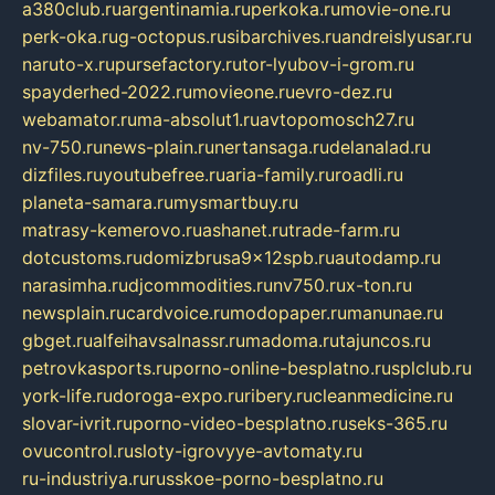
a380club.ru
argentinamia.ru
perkoka.ru
movie-one.ru
perk-oka.ru
g-octopus.ru
sibarchives.ru
andreislyusar.ru
naruto-x.ru
pursefactory.ru
tor-lyubov-i-grom.ru
spayderhed-2022.ru
movieone.ru
evro-dez.ru
webamator.ru
ma-absolut1.ru
avtopomosch27.ru
nv-750.ru
news-plain.ru
nertansaga.ru
delanalad.ru
dizfiles.ru
youtubefree.ru
aria-family.ru
roadli.ru
planeta-samara.ru
mysmartbuy.ru
matrasy-kemerovo.ru
ashanet.ru
trade-farm.ru
dotcustoms.ru
domizbrusa9x12spb.ru
autodamp.ru
narasimha.ru
djcommodities.ru
nv750.ru
x-ton.ru
newsplain.ru
cardvoice.ru
modopaper.ru
manunae.ru
gbget.ru
alfeihavsalnassr.ru
madoma.ru
tajuncos.ru
petrovkasports.ru
porno-online-besplatno.ru
splclub.ru
york-life.ru
doroga-expo.ru
ribery.ru
cleanmedicine.ru
slovar-ivrit.ru
porno-video-besplatno.ru
seks-365.ru
ovucontrol.ru
sloty-igrovyye-avtomaty.ru
ru-industriya.ru
russkoe-porno-besplatno.ru