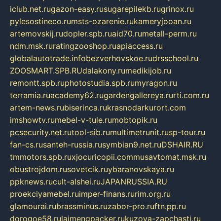
iclub.net.ru
gazon-easy.ru
sugarepilekb.ru
grinox.ru
pylesostineco.ru
msts-ozarenie.ru
kameryjooan.ru
artemovskij.ru
dopler.spb.ru
aid70.ru
metall-perm.ru
ndm.msk.ru
ratingzooshop.ru
apiaccess.ru
globalautotrade.info
bezverhovskoe.ru
drsschool.ru
ZOOSMART.SPB.RU
dalakony.ru
medikijob.ru
remontt.spb.ru
photostudia.spb.ru
myragon.ru
terramia.ru
academy62.ru
gardengallereya.ru
rti.com.ru
artem-news.ru
biserinca.ru
krasnodarkurort.com
imshowtv.ru
mebel-v-tule.ru
mobtopik.ru
pcsecurity.net.ru
tool-sib.ru
multimetrunit.ru
sp-tour.ru
fan-cs.ru
santeh-russia.ru
symbian9.net.ru
DSHAIR.RU
tmmotors.spb.ru
xjocuricopii.com
musavtomat.msk.ru
obustrojdom.ru
sovetcik.ru
ybaranovskaya.ru
ppknews.ru
cult-alshei.ru
JAPANRUSSIA.RU
proekciyamebel.ru
imper-finans.ru
rim.org.ru
glamourai.ru
brassminus.ru
zabor-pro.ru
ftn.pp.ru
dorogoe58.ru
laimengpacker.ru
kuzova-zapchasti.ru