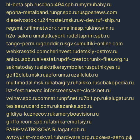
hl-beta.spb.ru
school494.spb.ru
mymubaby.ru
epoha-metalband.ru
ngr.spb.ru
rusgosnews.com
dieselvostok.ru
24hostel.msk.ru
w-dev.ru
f-ship.ru
regsmi.ru
filmnetwork.ru
malinasp.ru
kinosvin.ru
h2o-salon.ru
malutkayork.ru
deltaprim.spb.ru
tango-perm.ru
gooddir.ru
sgv.su
multiki-online.com
webkrasotki.com
cherinvest.ru
detskiy-ostrov.ru
ankou.spb.ru
alvesta1.ru
pdf-creator.ru
nix-files.org.ru
sakhatoday.ru
elektrikersymboler.ru
sputnikyes.ru
golf2club.msk.ru
aeforums.ru
zallclub.ru
multimodal.msk.ru
habaigry.ru
haikko.ru
sobakopedia.ru
isz-fest.ru
ewnc.info
screensaver-clock.net.ru
volnav.spb.ru
comnat.ru
npf.net.ru
7bit.pp.ru
kalugatur.ru
tesiaes.ru
card.com.ru
kazanka.spb.ru
gildiya-kuznecov.ru
kameryboavision.ru
griffoncom.spb.ru
fabrika-emotsiy.ru
PARK-MATROSOVA.RU
agat.spb.ru
avtoyurist-moskva1.ru
hardware.org.ru
схема-авто.рф