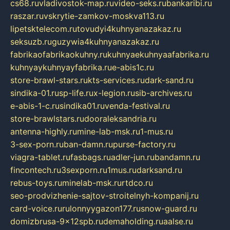
cs68.ru
vladivostok-map.ru
video-seks.ru
bankaribi.ru
raszar.ru
vskrytie-zamkov-moskva113.ru
lipetsktelecom.ru
tovudyi4kuhnyanazakaz.ru
seksuzb.ru
guzywia4kuhnyanazakaz.ru
fabrikaofabrikaokuhny.ru
kuhnyaekuhnyaafabrika.ru
kuhnyaykuhnyayfabrika.ru
e-abis1c.ru
store-brawl-stars.ru
kts-services.ru
dark-sand.ru
sindika-01.ru
sp-life.ru
x-legion.ru
sib-archives.ru
e-abis-1-c.ru
sindika01.ru
venda-festival.ru
store-brawlstars.ru
dooraleksandria.ru
antenna-highly.ru
mine-lab-msk.ru
1-mus.ru
3-sex-porn.ru
ban-damn.ru
purse-factory.ru
viagra-tablet.ru
fasbags.ru
adler-jun.ru
bandamn.ru
fincontech.ru
3sexporn.ru
1mus.ru
darksand.ru
rebus-toys.ru
minelab-msk.ru
rtdco.ru
seo-prodvizhenie-sajtov-stroitelnyh-kompanij.ru
card-voice.ru
rulonnyygazon177.ru
snow-guard.ru
domizbrusa-9x12spb.ru
demaholding.ru
aalse.ru