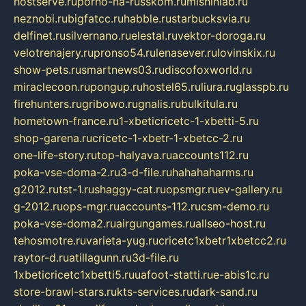
hostserve.ru
porno-na-russkom.ru
mishinlab.ru
neznobi.ru
bigfatcc.ru
habble.ru
starbucksvia.ru
delfinet.ru
silvernano.ru
elestal.ru
vektor-doroga.ru
velotrenajery.ru
pronso54.ru
lenasever.ru
lovinskix.ru
show-pets.ru
smartnews03.ru
discofoxworld.ru
miraclecoon.ru
pongup.ru
hostel65.ru
liura.ru
glasspb.ru
firehunters.ru
gribowo.ru
gnalis.ru
bulkitula.ru
hometown-france.ru
1-xbeticricetc-1-xbetti-5.ru
shop-garena.ru
cricetc-1-xbetr-1-xbetcc-2.ru
one-life-story.ru
top-halyava.ru
accounts112.ru
poka-vse-doma-2.ru
3-d-file.ru
hahahaharms.ru
g2012.ru
tst-1.ru
shaggy-cat.ru
opsmgr.ru
ev-gallery.ru
g-2012.ru
ops-mgr.ru
accounts-112.ru
csm-demo.ru
poka-vse-doma2.ru
airgungames.ru
allseo-host.ru
tehosmotre.ru
varieta-yug.ru
cricetc1xbetr1xbetcc2.ru
raytor-d.ru
atillagunn.ru
3d-file.ru
1xbeticricetc1xbetti5.ru
uafoot-statti.ru
e-abis1c.ru
store-brawl-stars.ru
kts-services.ru
dark-sand.ru