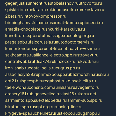
gegenjustizunrecht.ru
autobalashov.ru
utrovortu.ru
spiski-firm.ru
elara-m.ru
kinomusorka.ru
mkcslava.ru
2bets.ru
vintovoykompressor.ru
birminghamvsfulham.ru
sarmat-komp.ru
pioneeri.ru
amadis-chocolate.ru
shkurki-karakulya.ru
kanotiforet.spb.ru
tutmassage.ru
ecolog.org.ru
praga.spb.ru
falcorussia.ru
autodoctorservis.ru
kamertondom.spb.ru
net-life.net.ru
avto-vozim.ru
sakhcamera.ru
alliance-electro.spb.ru
stroyavt.ru
controlweb1.ru
tdsak74.ru
kinzozo-ru.ru
kvotka.ru
iron-snab.ru
costa-bella.ru
eugrus.pp.ru
associaciya39.ru
primexpo.spb.ru
bezmorchin.ru
ia2.ru
cpt21.ru
ispecspb.ru
regahost.ru
kolosok-elita.ru
tae-kwon.ru
consrio.com.ru
insiam.ru
avegainfo.ru
archery161.ru
bigencyclica.ru
vlast16.ru
korru.net
sarmiento.spb.su
extelopedia.ru
lammin-suo.spb.ru
iskatour.spb.ru
snpi.org.ru
running-line.ru
krygeva-spa.ru
chel.net.ru
rust-loco.ru
dugshop.ru