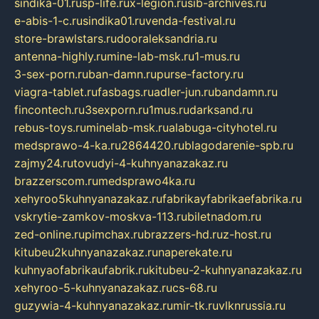
sindika-01.ru
sp-life.ru
x-legion.ru
sib-archives.ru
e-abis-1-c.ru
sindika01.ru
venda-festival.ru
store-brawlstars.ru
dooraleksandria.ru
antenna-highly.ru
mine-lab-msk.ru
1-mus.ru
3-sex-porn.ru
ban-damn.ru
purse-factory.ru
viagra-tablet.ru
fasbags.ru
adler-jun.ru
bandamn.ru
fincontech.ru
3sexporn.ru
1mus.ru
darksand.ru
rebus-toys.ru
minelab-msk.ru
alabuga-cityhotel.ru
medsprawo-4-ka.ru
2864420.ru
blagodarenie-spb.ru
zajmy24.ru
tovudyi-4-kuhnyanazakaz.ru
brazzerscom.ru
medsprawo4ka.ru
xehyroo5kuhnyanazakaz.ru
fabrikayfabrikaefabrika.ru
vskrytie-zamkov-moskva-113.ru
biletnadom.ru
zed-online.ru
pimchax.ru
brazzers-hd.ru
z-host.ru
kitubeu2kuhnyanazakaz.ru
naperekate.ru
kuhnyaofabrikaufabrik.ru
kitubeu-2-kuhnyanazakaz.ru
xehyroo-5-kuhnyanazakaz.ru
cs-68.ru
guzywia-4-kuhnyanazakaz.ru
mir-tk.ru
vlknrussia.ru