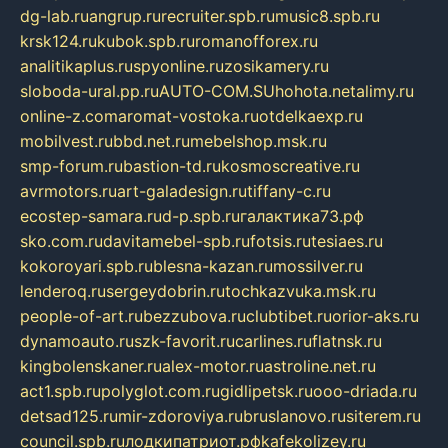
dg-lab.ru
angrup.ru
recruiter.spb.ru
music8.spb.ru
krsk124.ru
kubok.spb.ru
romanofforex.ru
analitikaplus.ru
spyonline.ru
zosikamery.ru
sloboda-ural.pp.ru
AUTO-COM.SU
hohota.net
alimy.ru
online-z.com
aromat-vostoka.ru
otdelkaexp.ru
mobilvest.ru
bbd.net.ru
mebelshop.msk.ru
smp-forum.ru
bastion-td.ru
kosmoscreative.ru
avrmotors.ru
art-galadesign.ru
tiffany-c.ru
ecostep-samara.ru
d-p.spb.ru
галактика73.рф
sko.com.ru
davitamebel-spb.ru
fotsis.ru
tesiaes.ru
kokoroyari.spb.ru
blesna-kazan.ru
mossilver.ru
lenderoq.ru
sergeydobrin.ru
tochkazvuka.msk.ru
people-of-art.ru
bezzubova.ru
clubtibet.ru
orior-aks.ru
dynamoauto.ru
szk-favorit.ru
carlines.ru
flatnsk.ru
kingbolenskaner.ru
alex-motor.ru
astroline.net.ru
act1.spb.ru
polyglot.com.ru
gidlipetsk.ru
ooo-driada.ru
detsad125.ru
mir-zdoroviya.ru
bruslanovo.ru
siterem.ru
council.spb.ru
лодкипатриот.рф
kafekolizey.ru