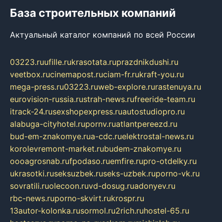
База строительных компаний
Актуальный каталог компаний по всей России
03223.ru
ufille.ru
krasotata.ru
prazdnikdushi.ru
veetbox.ru
cinemapost.ru
ciam-fr.ru
kraft-you.ru
mega-press.ru
03223.ru
web-explore.ru
rastenuya.ru
eurovision-russia.ru
strah-news.ru
freeride-team.ru
itrack-24.ru
sexshopexpress.ru
autostudiopro.ru
alabuga-cityhotel.ru
pornv.ru
atlantpereezd.ru
bud-em-znakomye.ru
a-cdc.ru
elektrostal-news.ru
korolevremont-market.ru
budem-znakomye.ru
oooagrosnab.ru
fpodaso.ru
emfire.ru
pro-otdelky.ru
ukrasotki.ru
seksuzbek.ru
seks-uzbek.ru
porno-vk.ru
sovratili.ru
olecoon.ru
vd-dosug.ru
adonyev.ru
rbc-news.ru
porno-skvirt.ru
krospr.ru
13autor-kolonka.ru
sormol.ru
2rich.ru
hostel-65.ru