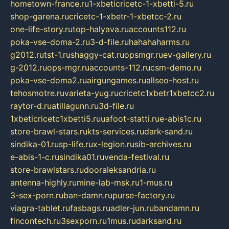
hometown-france.ru
1-xbeticricetc-1-xbetti-5.ru
shop-garena.ru
cricetc-1-xbetr-1-xbetcc-2.ru
one-life-story.ru
top-halyava.ru
accounts112.ru
poka-vse-doma-2.ru
3-d-file.ru
hahahaharms.ru
g2012.ru
tst-1.ru
shaggy-cat.ru
opsmgr.ru
ev-gallery.ru
g-2012.ru
ops-mgr.ru
accounts-112.ru
csm-demo.ru
poka-vse-doma2.ru
airgungames.ru
allseo-host.ru
tehosmotre.ru
varieta-yug.ru
cricetc1xbetr1xbetcc2.ru
raytor-d.ru
atillagunn.ru
3d-file.ru
1xbeticricetc1xbetti5.ru
uafoot-statti.ru
e-abis1c.ru
store-brawl-stars.ru
kts-services.ru
dark-sand.ru
sindika-01.ru
sp-life.ru
x-legion.ru
sib-archives.ru
e-abis-1-c.ru
sindika01.ru
venda-festival.ru
store-brawlstars.ru
dooraleksandria.ru
antenna-highly.ru
mine-lab-msk.ru
1-mus.ru
3-sex-porn.ru
ban-damn.ru
purse-factory.ru
viagra-tablet.ru
fasbags.ru
adler-jun.ru
bandamn.ru
fincontech.ru
3sexporn.ru
1mus.ru
darksand.ru