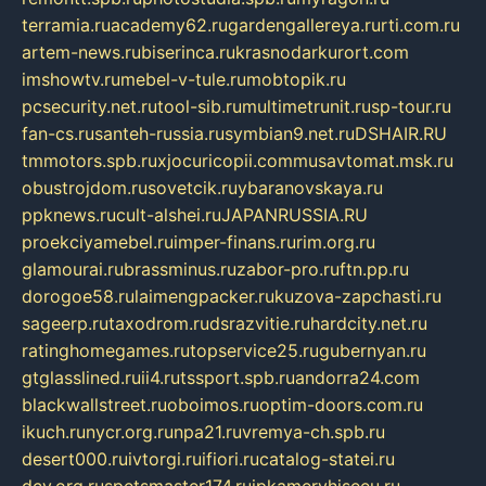
terramia.ru
academy62.ru
gardengallereya.ru
rti.com.ru
artem-news.ru
biserinca.ru
krasnodarkurort.com
imshowtv.ru
mebel-v-tule.ru
mobtopik.ru
pcsecurity.net.ru
tool-sib.ru
multimetrunit.ru
sp-tour.ru
fan-cs.ru
santeh-russia.ru
symbian9.net.ru
DSHAIR.RU
tmmotors.spb.ru
xjocuricopii.com
musavtomat.msk.ru
obustrojdom.ru
sovetcik.ru
ybaranovskaya.ru
ppknews.ru
cult-alshei.ru
JAPANRUSSIA.RU
proekciyamebel.ru
imper-finans.ru
rim.org.ru
glamourai.ru
brassminus.ru
zabor-pro.ru
ftn.pp.ru
dorogoe58.ru
laimengpacker.ru
kuzova-zapchasti.ru
sageerp.ru
taxodrom.ru
dsrazvitie.ru
hardcity.net.ru
ratinghomegames.ru
topservice25.ru
gubernyan.ru
gtglasslined.ru
ii4.ru
tssport.spb.ru
andorra24.com
blackwallstreet.ru
oboimos.ru
optim-doors.com.ru
ikuch.ru
nycr.org.ru
npa21.ru
vremya-ch.spb.ru
desert000.ru
ivtorgi.ru
ifiori.ru
catalog-statei.ru