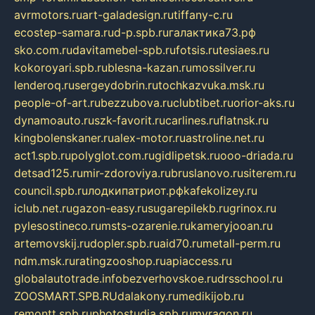
avrmotors.ru
art-galadesign.ru
tiffany-c.ru
ecostep-samara.ru
d-p.spb.ru
галактика73.рф
sko.com.ru
davitamebel-spb.ru
fotsis.ru
tesiaes.ru
kokoroyari.spb.ru
blesna-kazan.ru
mossilver.ru
lenderoq.ru
sergeydobrin.ru
tochkazvuka.msk.ru
people-of-art.ru
bezzubova.ru
clubtibet.ru
orior-aks.ru
dynamoauto.ru
szk-favorit.ru
carlines.ru
flatnsk.ru
kingbolenskaner.ru
alex-motor.ru
astroline.net.ru
act1.spb.ru
polyglot.com.ru
gidlipetsk.ru
ooo-driada.ru
detsad125.ru
mir-zdoroviya.ru
bruslanovo.ru
siterem.ru
council.spb.ru
лодкипатриот.рф
kafekolizey.ru
iclub.net.ru
gazon-easy.ru
sugarepilekb.ru
grinox.ru
pylesostineco.ru
msts-ozarenie.ru
kameryjooan.ru
artemovskij.ru
dopler.spb.ru
aid70.ru
metall-perm.ru
ndm.msk.ru
ratingzooshop.ru
apiaccess.ru
globalautotrade.info
bezverhovskoe.ru
drsschool.ru
ZOOSMART.SPB.RU
dalakony.ru
medikijob.ru
remontt.spb.ru
photostudia.spb.ru
myragon.ru