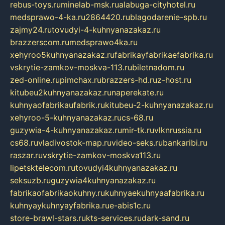
rebus-toys.ru
minelab-msk.ru
alabuga-cityhotel.ru
medsprawo-4-ka.ru
2864420.ru
blagodarenie-spb.ru
zajmy24.ru
tovudyi-4-kuhnyanazakaz.ru
brazzerscom.ru
medsprawo4ka.ru
xehyroo5kuhnyanazakaz.ru
fabrikayfabrikaefabrika.ru
vskrytie-zamkov-moskva-113.ru
biletnadom.ru
zed-online.ru
pimchax.ru
brazzers-hd.ru
z-host.ru
kitubeu2kuhnyanazakaz.ru
naperekate.ru
kuhnyaofabrikaufabrik.ru
kitubeu-2-kuhnyanazakaz.ru
xehyroo-5-kuhnyanazakaz.ru
cs-68.ru
guzywia-4-kuhnyanazakaz.ru
mir-tk.ru
vlknrussia.ru
cs68.ru
vladivostok-map.ru
video-seks.ru
bankaribi.ru
raszar.ru
vskrytie-zamkov-moskva113.ru
lipetsktelecom.ru
tovudyi4kuhnyanazakaz.ru
seksuzb.ru
guzywia4kuhnyanazakaz.ru
fabrikaofabrikaokuhny.ru
kuhnyaekuhnyaafabrika.ru
kuhnyaykuhnyayfabrika.ru
e-abis1c.ru
store-brawl-stars.ru
kts-services.ru
dark-sand.ru