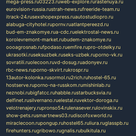
mega-press.ru
03223.ru
web-explore.ru
rastenuya.ru
eurovision-russia.ru
strah-news.ru
freeride-team.ru
itrack-24.ru
sexshopexpress.ru
autostudiopro.ru
alabuga-cityhotel.ru
pornv.ru
atlantpereezd.ru
bud-em-znakomye.ru
a-cdc.ru
elektrostal-news.ru
korolevremont-market.ru
budem-znakomye.ru
oooagrosnab.ru
fpodaso.ru
emfire.ru
pro-otdelky.ru
ukrasotki.ru
seksuzbek.ru
seks-uzbek.ru
porno-vk.ru
sovratili.ru
olecoon.ru
vd-dosug.ru
adonyev.ru
rbc-news.ru
porno-skvirt.ru
krospr.ru
13autor-kolonka.ru
sormol.ru
2rich.ru
hostel-65.ru
hostserve.ru
porno-na-russkom.ru
mishinlab.ru
neznobi.ru
bigfatcc.ru
habble.ru
starbucksvia.ru
delfinet.ru
silvernano.ru
elestal.ru
vektor-doroga.ru
velotrenajery.ru
pronso54.ru
lenasever.ru
lovinskix.ru
show-pets.ru
smartnews03.ru
discofoxworld.ru
miraclecoon.ru
pongup.ru
hostel65.ru
liura.ru
glasspb.ru
firehunters.ru
gribowo.ru
gnalis.ru
bulkitula.ru