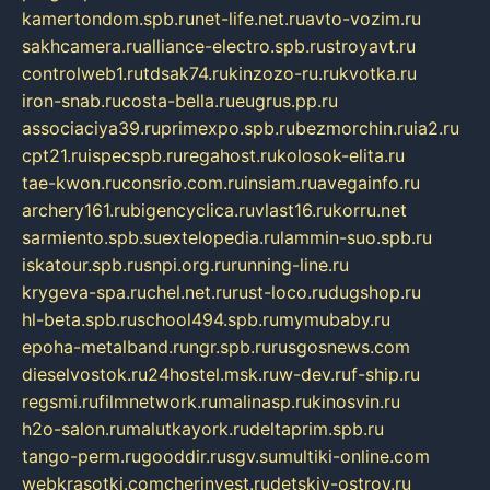
kamertondom.spb.ru
net-life.net.ru
avto-vozim.ru
sakhcamera.ru
alliance-electro.spb.ru
stroyavt.ru
controlweb1.ru
tdsak74.ru
kinzozo-ru.ru
kvotka.ru
iron-snab.ru
costa-bella.ru
eugrus.pp.ru
associaciya39.ru
primexpo.spb.ru
bezmorchin.ru
ia2.ru
cpt21.ru
ispecspb.ru
regahost.ru
kolosok-elita.ru
tae-kwon.ru
consrio.com.ru
insiam.ru
avegainfo.ru
archery161.ru
bigencyclica.ru
vlast16.ru
korru.net
sarmiento.spb.su
extelopedia.ru
lammin-suo.spb.ru
iskatour.spb.ru
snpi.org.ru
running-line.ru
krygeva-spa.ru
chel.net.ru
rust-loco.ru
dugshop.ru
hl-beta.spb.ru
school494.spb.ru
mymubaby.ru
epoha-metalband.ru
ngr.spb.ru
rusgosnews.com
dieselvostok.ru
24hostel.msk.ru
w-dev.ru
f-ship.ru
regsmi.ru
filmnetwork.ru
malinasp.ru
kinosvin.ru
h2o-salon.ru
malutkayork.ru
deltaprim.spb.ru
tango-perm.ru
gooddir.ru
sgv.su
multiki-online.com
webkrasotki.com
cherinvest.ru
detskiy-ostrov.ru