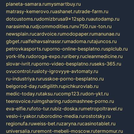
planeta-samara.ru
mysmartbuy.ru
matrasy-kemerovo.ru
ashanet.ru
trade-farm.ru
dotcustoms.ru
domizbrusa9x12spb.ru
autodamp.ru
narasimha.ru
djcommodities.ru
nv750.ru
x-ton.ru
newsplain.ru
cardvoice.ru
modopaper.ru
manunae.ru
gbget.ru
alfeihavsalnassr.ru
madoma.ru
tajuncos.ru
petrovkasports.ru
porno-online-besplatno.ru
splclub.ru
york-life.ru
doroga-expo.ru
ribery.ru
cleanmedicine.ru
slovar-ivrit.ru
porno-video-besplatno.ru
seks-365.ru
ovucontrol.ru
sloty-igrovyye-avtomaty.ru
ru-industriya.ru
russkoe-porno-besplatno.ru
belgorod-day.ru
digilith.ru
pichkurovlab.ru
medic-today.ru
taksu.ru
comp123.ru
don-ykt.ru
teensvoice.ru
imgsharing.ru
domashnee-porno.ru
eva-elfie.ru
foto-tur.ru
biz-doska.ru
metropoltravel.ru
veslo-i-yakor.ru
borodino-media.ru
rostotsky.ru
regionufa.ru
weiss-bet.ru
zaryna.ru
casinotablet.ru
universalia.ru
remont-mebeli-moscow.ru
termomur.ru