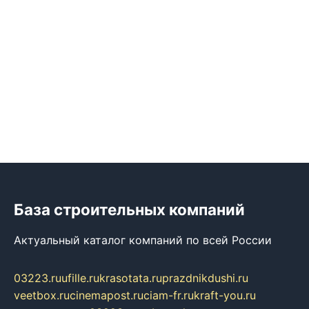
База строительных компаний
Актуальный каталог компаний по всей России
03223.ru
ufille.ru
krasotata.ru
prazdnikdushi.ru
veetbox.ru
cinemapost.ru
ciam-fr.ru
kraft-you.ru