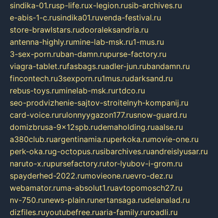
sindika-01.ru
sp-life.ru
x-legion.ru
sib-archives.ru
e-abis-1-c.ru
sindika01.ru
venda-festival.ru
store-brawlstars.ru
dooraleksandria.ru
antenna-highly.ru
mine-lab-msk.ru
1-mus.ru
3-sex-porn.ru
ban-damn.ru
purse-factory.ru
viagra-tablet.ru
fasbags.ru
adler-jun.ru
bandamn.ru
fincontech.ru
3sexporn.ru
1mus.ru
darksand.ru
rebus-toys.ru
minelab-msk.ru
rtdco.ru
seo-prodvizhenie-sajtov-stroitelnyh-kompanij.ru
card-voice.ru
rulonnyygazon177.ru
snow-guard.ru
domizbrusa-9x12spb.ru
demaholding.ru
aalse.ru
a380club.ru
argentinamia.ru
perkoka.ru
movie-one.ru
perk-oka.ru
g-octopus.ru
sibarchives.ru
andreislyusar.ru
naruto-x.ru
pursefactory.ru
tor-lyubov-i-grom.ru
spayderhed-2022.ru
movieone.ru
evro-dez.ru
webamator.ru
ma-absolut1.ru
avtopomosch27.ru
nv-750.ru
news-plain.ru
nertansaga.ru
delanalad.ru
dizfiles.ru
youtubefree.ru
aria-family.ru
roadli.ru