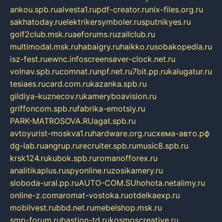
ankou.spb.ru
alvesta1.ru
pdf-creator.ru
nix-files.org.ru
sakhatoday.ru
elektrikersymboler.ru
sputnikyes.ru
golf2club.msk.ru
aeforums.ru
zallclub.ru
multimodal.msk.ru
habaigry.ru
haikko.ru
sobakopedia.ru
isz-fest.ru
ewnc.info
screensaver-clock.net.ru
volnav.spb.ru
comnat.ru
npf.net.ru
7bit.pp.ru
kalugatur.ru
tesiaes.ru
card.com.ru
kazanka.spb.ru
gildiya-kuznecov.ru
kameryboavision.ru
griffoncom.spb.ru
fabrika-emotsiy.ru
PARK-MATROSOVA.RU
agat.spb.ru
avtoyurist-moskva1.ru
hardware.org.ru
схема-авто.рф
dg-lab.ru
angrup.ru
recruiter.spb.ru
music8.spb.ru
krsk124.ru
kubok.spb.ru
romanofforex.ru
analitikaplus.ru
spyonline.ru
zosikamery.ru
sloboda-ural.pp.ru
AUTO-COM.SU
hohota.net
alimy.ru
online-z.com
aromat-vostoka.ru
otdelkaexp.ru
mobilvest.ru
bbd.net.ru
mebelshop.msk.ru
smp-forum.ru
bastion-td.ru
kosmoscreative.ru