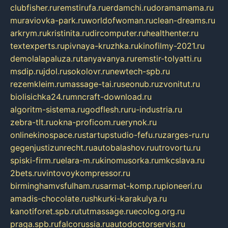
clubfisher.ru
remstirufa.ru
erdamchi.ru
doramamama.ru
muraviovka-park.ru
worldofwoman.ru
clean-dreams.ru
arkrym.ru
kristinita.ru
dircomputer.ru
healthenter.ru
textexperts.ru
pivnaya-kruzhka.ru
kinofilmy-2021.ru
demolalapaluza.ru
tanyavanya.ru
remstir-tolyatti.ru
msdip.ru
jdol.ru
sokolovr.ru
newtech-spb.ru
rezemkleim.ru
massage-tai.ru
seonub.ru
zvonitut.ru
biolisichka24.ru
mncraft-download.ru
algoritm-sistema.ru
godflesh.ru
ru-industria.ru
zebra-tlt.ru
okna-proficom.ru
erynok.ru
onlinekinospace.ru
startupstudio-fefu.ru
zarges-ru.ru
gegenjustizunrecht.ru
autobalashov.ru
utrovortu.ru
spiski-firm.ru
elara-m.ru
kinomusorka.ru
mkcslava.ru
2bets.ru
vintovoykompressor.ru
birminghamvsfulham.ru
sarmat-komp.ru
pioneeri.ru
amadis-chocolate.ru
shkurki-karakulya.ru
kanotiforet.spb.ru
tutmassage.ru
ecolog.org.ru
praga.spb.ru
falcorussia.ru
autodoctorservis.ru