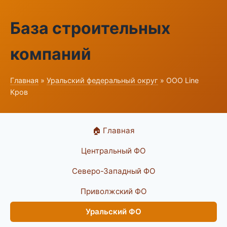
База строительных
компаний
Главная
»
Уральский федеральный округ
» ООО Line
Кров
🏠 Главная
Центральный ФО
Северо-Западный ФО
Приволжский ФО
Уральский ФО