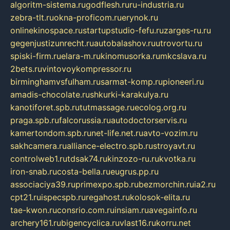
algoritm-sistema.ru
godflesh.ru
ru-industria.ru
zebra-tlt.ru
okna-proficom.ru
erynok.ru
onlinekinospace.ru
startupstudio-fefu.ru
zarges-ru.ru
gegenjustizunrecht.ru
autobalashov.ru
utrovortu.ru
spiski-firm.ru
elara-m.ru
kinomusorka.ru
mkcslava.ru
2bets.ru
vintovoykompressor.ru
birminghamvsfulham.ru
sarmat-komp.ru
pioneeri.ru
amadis-chocolate.ru
shkurki-karakulya.ru
kanotiforet.spb.ru
tutmassage.ru
ecolog.org.ru
praga.spb.ru
falcorussia.ru
autodoctorservis.ru
kamertondom.spb.ru
net-life.net.ru
avto-vozim.ru
sakhcamera.ru
alliance-electro.spb.ru
stroyavt.ru
controlweb1.ru
tdsak74.ru
kinzozo-ru.ru
kvotka.ru
iron-snab.ru
costa-bella.ru
eugrus.pp.ru
associaciya39.ru
primexpo.spb.ru
bezmorchin.ru
ia2.ru
cpt21.ru
ispecspb.ru
regahost.ru
kolosok-elita.ru
tae-kwon.ru
consrio.com.ru
insiam.ru
avegainfo.ru
archery161.ru
bigencyclica.ru
vlast16.ru
korru.net