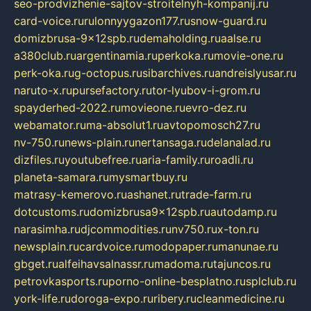
seo-prodvizhenie-sajtov-stroitelnyh-kompanij.ru
card-voice.ru
rulonnyygazon177.ru
snow-guard.ru
domizbrusa-9x12spb.ru
demaholding.ru
aalse.ru
a380club.ru
argentinamia.ru
perkoka.ru
movie-one.ru
perk-oka.ru
g-octopus.ru
sibarchives.ru
andreislyusar.ru
naruto-x.ru
pursefactory.ru
tor-lyubov-i-grom.ru
spayderhed-2022.ru
movieone.ru
evro-dez.ru
webamator.ru
ma-absolut1.ru
avtopomosch27.ru
nv-750.ru
news-plain.ru
nertansaga.ru
delanalad.ru
dizfiles.ru
youtubefree.ru
aria-family.ru
roadli.ru
planeta-samara.ru
mysmartbuy.ru
matrasy-kemerovo.ru
ashanet.ru
trade-farm.ru
dotcustoms.ru
domizbrusa9x12spb.ru
autodamp.ru
narasimha.ru
djcommodities.ru
nv750.ru
x-ton.ru
newsplain.ru
cardvoice.ru
modopaper.ru
manunae.ru
gbget.ru
alfeihavsalnassr.ru
madoma.ru
tajuncos.ru
petrovkasports.ru
porno-online-besplatno.ru
splclub.ru
york-life.ru
doroga-expo.ru
ribery.ru
cleanmedicine.ru