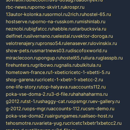
rbc-news.ru
porno-skvirt.ru
krospr.ru
13autor-kolonka.ru
sormol.ru
2rich.ru
hostel-65.ru
hostserve.ru
porno-na-russkom.ru
mishinlab.ru
neznobi.ru
bigfatcc.ru
habble.ru
starbucksvia.ru
delfinet.ru
silvernano.ru
elestal.ru
vektor-doroga.ru
velotrenajery.ru
pronso54.ru
lenasever.ru
lovinskix.ru
show-pets.ru
smartnews03.ru
discofoxworld.ru
miraclecoon.ru
pongup.ru
hostel65.ru
liura.ru
glasspb.ru
firehunters.ru
gribowo.ru
gnalis.ru
bulkitula.ru
hometown-france.ru
1-xbeticricetc-1-xbetti-5.ru
shop-garena.ru
cricetc-1-xbetr-1-xbetcc-2.ru
one-life-story.ru
top-halyava.ru
accounts112.ru
poka-vse-doma-2.ru
3-d-file.ru
hahahaharms.ru
g2012.ru
tst-1.ru
shaggy-cat.ru
opsmgr.ru
ev-gallery.ru
g-2012.ru
ops-mgr.ru
accounts-112.ru
csm-demo.ru
poka-vse-doma2.ru
airgungames.ru
allseo-host.ru
tehosmotre.ru
varieta-yug.ru
cricetc1xbetr1xbetcc2.ru