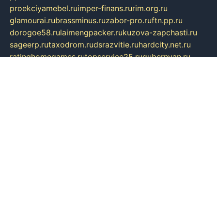
proekciyamebel.ru
imper-finans.ru
rim.org.ru
glamourai.ru
brassminus.ru
zabor-pro.ru
ftn.pp.ru
dorogoe58.ru
laimengpacker.ru
kuzova-zapchasti.ru
sageerp.ru
taxodrom.ru
dsrazvitie.ru
hardcity.net.ru
ratinghomegames.ru
topservice25.ru
gubernyan.ru
gtglasslined.ru
ii4.ru
tssport.spb.ru
andorra24.com
blackwallstreet.ru
oboimos.ru
optim-doors.com.ru
ikuch.ru
nycr.org.ru
npa21.ru
vremya-ch.spb.ru
desert000.ru
ivtorgi.ru
ifiori.ru
catalog-statei.ru
dcv.org.ru
spetsmaster174.ru
ipkameryhiseeu.ru
dum26.ru
ruspol.spb.ru
fr-opendp.ru
kam-solnyshko.ru
cheyenne-arapaho.ru
sevzapmetal.spb.ru
ted-lapidus.spb.ru
parasite-eliminator.ru
sigma-complete.ru
modernworld.ru
dama-moda.ru
eholot-group.ru
sk-nvkz.ru
DRONGOLD.RU
democratia2.ru
i-farmer.ru
mass-sport.org
jablonex.spb.ru
bookmess.ru
linkword.ru
refineua.com.ru
cs-spec.net.ru
altay-mebel.ru