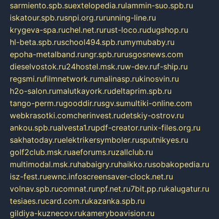
sarmiento.spb.su
extelopedia.ru
lammin-suo.spb.ru
iskatour.spb.ru
snpi.org.ru
running-line.ru
krygeva-spa.ru
chel.net.ru
rust-loco.ru
dugshop.ru
hl-beta.spb.ru
school494.spb.ru
mymubaby.ru
epoha-metalband.ru
ngr.spb.ru
rusgosnews.com
dieselvostok.ru
24hostel.msk.ru
w-dev.ru
f-ship.ru
regsmi.ru
filmnetwork.ru
malinasp.ru
kinosvin.ru
h2o-salon.ru
malutkayork.ru
deltaprim.spb.ru
tango-perm.ru
gooddir.ru
sgv.su
multiki-online.com
webkrasotki.com
cherinvest.ru
detskiy-ostrov.ru
ankou.spb.ru
alvesta1.ru
pdf-creator.ru
nix-files.org.ru
sakhatoday.ru
elektrikersymboler.ru
sputnikyes.ru
golf2club.msk.ru
aeforums.ru
zallclub.ru
multimodal.msk.ru
habaigry.ru
haikko.ru
sobakopedia.ru
isz-fest.ru
ewnc.info
screensaver-clock.net.ru
volnav.spb.ru
comnat.ru
npf.net.ru
7bit.pp.ru
kalugatur.ru
tesiaes.ru
card.com.ru
kazanka.spb.ru
gildiya-kuznecov.ru
kameryboavision.ru