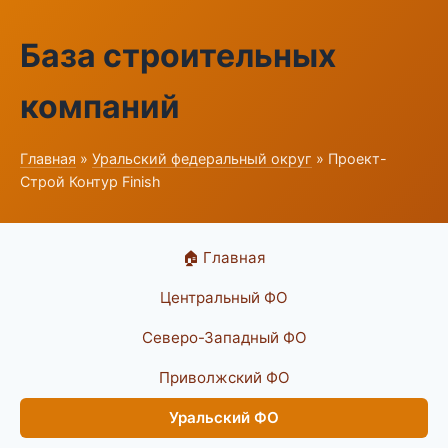
База строительных
компаний
Главная
»
Уральский федеральный округ
» Проект-
Строй Контур Finish
🏠 Главная
Центральный ФО
Северо-Западный ФО
Приволжский ФО
Уральский ФО