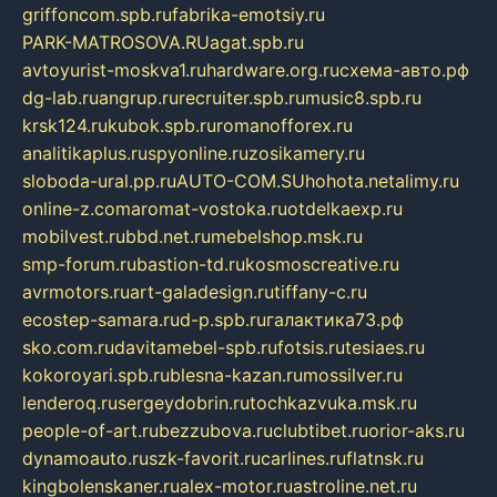
griffoncom.spb.ru
fabrika-emotsiy.ru
PARK-MATROSOVA.RU
agat.spb.ru
avtoyurist-moskva1.ru
hardware.org.ru
схема-авто.рф
dg-lab.ru
angrup.ru
recruiter.spb.ru
music8.spb.ru
krsk124.ru
kubok.spb.ru
romanofforex.ru
analitikaplus.ru
spyonline.ru
zosikamery.ru
sloboda-ural.pp.ru
AUTO-COM.SU
hohota.net
alimy.ru
online-z.com
aromat-vostoka.ru
otdelkaexp.ru
mobilvest.ru
bbd.net.ru
mebelshop.msk.ru
smp-forum.ru
bastion-td.ru
kosmoscreative.ru
avrmotors.ru
art-galadesign.ru
tiffany-c.ru
ecostep-samara.ru
d-p.spb.ru
галактика73.рф
sko.com.ru
davitamebel-spb.ru
fotsis.ru
tesiaes.ru
kokoroyari.spb.ru
blesna-kazan.ru
mossilver.ru
lenderoq.ru
sergeydobrin.ru
tochkazvuka.msk.ru
people-of-art.ru
bezzubova.ru
clubtibet.ru
orior-aks.ru
dynamoauto.ru
szk-favorit.ru
carlines.ru
flatnsk.ru
kingbolenskaner.ru
alex-motor.ru
astroline.net.ru