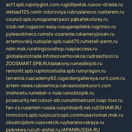
act1.spb.ru
polyglot.com.ru
gidlipetsk.ru
ooo-driada.ru
detsad125.ru
mir-zdoroviya.ru
bruslanovo.ru
siterem.ru
council.spb.ru
лодкипатриот.рф
kafekolizey.ru
iclub.net.ru
gazon-easy.ru
sugarepilekb.ru
grinox.ru
pylesostineco.ru
msts-ozarenie.ru
kameryjooan.ru
artemovskij.ru
dopler.spb.ru
aid70.ru
metall-perm.ru
ndm.msk.ru
ratingzooshop.ru
apiaccess.ru
globalautotrade.info
bezverhovskoe.ru
drsschool.ru
ZOOSMART.SPB.RU
dalakony.ru
medikijob.ru
remontt.spb.ru
photostudia.spb.ru
myragon.ru
terramia.ru
academy62.ru
gardengallereya.ru
rti.com.ru
artem-news.ru
biserinca.ru
krasnodarkurort.com
imshowtv.ru
mebel-v-tule.ru
mobtopik.ru
pcsecurity.net.ru
tool-sib.ru
multimetrunit.ru
sp-tour.ru
fan-cs.ru
santeh-russia.ru
symbian9.net.ru
DSHAIR.RU
tmmotors.spb.ru
xjocuricopii.com
musavtomat.msk.ru
obustrojdom.ru
sovetcik.ru
ybaranovskaya.ru
ppknews.ru
cult-alshei.ru
JAPANRUSSIA.RU