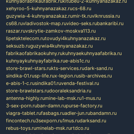
kuhnyaofabrikaufabrik.ru
kitubeu-2-kuhnyanazakaz.ru
xehyroo-5-kuhnyanazakaz.ru
cs-68.ru
guzywia-4-kuhnyanazakaz.ru
mir-tk.ru
vlknrussia.ru
cs68.ru
vladivostok-map.ru
video-seks.ru
bankaribi.ru
raszar.ru
vskrytie-zamkov-moskva113.ru
lipetsktelecom.ru
tovudyi4kuhnyanazakaz.ru
seksuzb.ru
guzywia4kuhnyanazakaz.ru
fabrikaofabrikaokuhny.ru
kuhnyaekuhnyaafabrika.ru
kuhnyaykuhnyayfabrika.ru
e-abis1c.ru
store-brawl-stars.ru
kts-services.ru
dark-sand.ru
sindika-01.ru
sp-life.ru
x-legion.ru
sib-archives.ru
e-abis-1-c.ru
sindika01.ru
venda-festival.ru
store-brawlstars.ru
dooraleksandria.ru
antenna-highly.ru
mine-lab-msk.ru
1-mus.ru
3-sex-porn.ru
ban-damn.ru
purse-factory.ru
viagra-tablet.ru
fasbags.ru
adler-jun.ru
bandamn.ru
fincontech.ru
3sexporn.ru
1mus.ru
darksand.ru
rebus-toys.ru
minelab-msk.ru
rtdco.ru