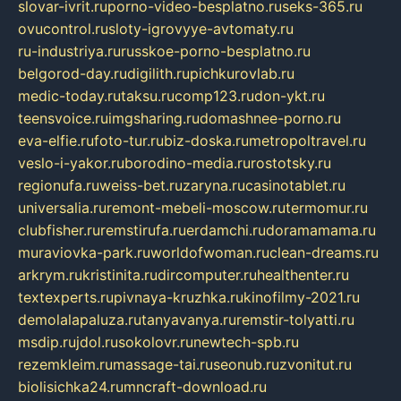
slovar-ivrit.ru
porno-video-besplatno.ru
seks-365.ru
ovucontrol.ru
sloty-igrovyye-avtomaty.ru
ru-industriya.ru
russkoe-porno-besplatno.ru
belgorod-day.ru
digilith.ru
pichkurovlab.ru
medic-today.ru
taksu.ru
comp123.ru
don-ykt.ru
teensvoice.ru
imgsharing.ru
domashnee-porno.ru
eva-elfie.ru
foto-tur.ru
biz-doska.ru
metropoltravel.ru
veslo-i-yakor.ru
borodino-media.ru
rostotsky.ru
regionufa.ru
weiss-bet.ru
zaryna.ru
casinotablet.ru
universalia.ru
remont-mebeli-moscow.ru
termomur.ru
clubfisher.ru
remstirufa.ru
erdamchi.ru
doramamama.ru
muraviovka-park.ru
worldofwoman.ru
clean-dreams.ru
arkrym.ru
kristinita.ru
dircomputer.ru
healthenter.ru
textexperts.ru
pivnaya-kruzhka.ru
kinofilmy-2021.ru
demolalapaluza.ru
tanyavanya.ru
remstir-tolyatti.ru
msdip.ru
jdol.ru
sokolovr.ru
newtech-spb.ru
rezemkleim.ru
massage-tai.ru
seonub.ru
zvonitut.ru
biolisichka24.ru
mncraft-download.ru