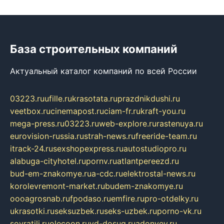
База строительных компаний
Актуальный каталог компаний по всей России
03223.ru
ufille.ru
krasotata.ru
prazdnikdushi.ru
veetbox.ru
cinemapost.ru
ciam-fr.ru
kraft-you.ru
mega-press.ru
03223.ru
web-explore.ru
rastenuya.ru
eurovision-russia.ru
strah-news.ru
freeride-team.ru
itrack-24.ru
sexshopexpress.ru
autostudiopro.ru
alabuga-cityhotel.ru
pornv.ru
atlantpereezd.ru
bud-em-znakomye.ru
a-cdc.ru
elektrostal-news.ru
korolevremont-market.ru
budem-znakomye.ru
oooagrosnab.ru
fpodaso.ru
emfire.ru
pro-otdelky.ru
ukrasotki.ru
seksuzbek.ru
seks-uzbek.ru
porno-vk.ru
sovratili.ru
olecoon.ru
vd-dosug.ru
adonyev.ru