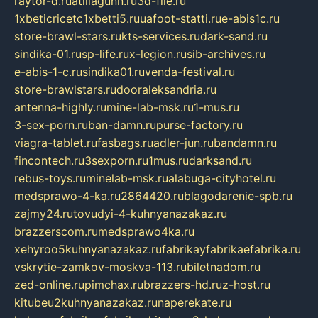
raytor-d.ru
atillagunn.ru
3d-file.ru
1xbeticricetc1xbetti5.ru
uafoot-statti.ru
e-abis1c.ru
store-brawl-stars.ru
kts-services.ru
dark-sand.ru
sindika-01.ru
sp-life.ru
x-legion.ru
sib-archives.ru
e-abis-1-c.ru
sindika01.ru
venda-festival.ru
store-brawlstars.ru
dooraleksandria.ru
antenna-highly.ru
mine-lab-msk.ru
1-mus.ru
3-sex-porn.ru
ban-damn.ru
purse-factory.ru
viagra-tablet.ru
fasbags.ru
adler-jun.ru
bandamn.ru
fincontech.ru
3sexporn.ru
1mus.ru
darksand.ru
rebus-toys.ru
minelab-msk.ru
alabuga-cityhotel.ru
medsprawo-4-ka.ru
2864420.ru
blagodarenie-spb.ru
zajmy24.ru
tovudyi-4-kuhnyanazakaz.ru
brazzerscom.ru
medsprawo4ka.ru
xehyroo5kuhnyanazakaz.ru
fabrikayfabrikaefabrika.ru
vskrytie-zamkov-moskva-113.ru
biletnadom.ru
zed-online.ru
pimchax.ru
brazzers-hd.ru
z-host.ru
kitubeu2kuhnyanazakaz.ru
naperekate.ru