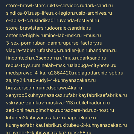
store-brawl-stars.ru
kts-services.ru
dark-sand.ru
sindika-01.ru
sp-life.ru
x-legion.ru
sib-archives.ru
e-abis-1-c.ru
sindika01.ru
venda-festival.ru
store-brawlstars.ru
dooraleksandria.ru
antenna-highly.ru
mine-lab-msk.ru
1-mus.ru
3-sex-porn.ru
ban-damn.ru
purse-factory.ru
viagra-tablet.ru
fasbags.ru
adler-jun.ru
bandamn.ru
fincontech.ru
3sexporn.ru
1mus.ru
darksand.ru
rebus-toys.ru
minelab-msk.ru
alabuga-cityhotel.ru
medsprawo-4-ka.ru
2864420.ru
blagodarenie-spb.ru
zajmy24.ru
tovudyi-4-kuhnyanazakaz.ru
brazzerscom.ru
medsprawo4ka.ru
xehyroo5kuhnyanazakaz.ru
fabrikayfabrikaefabrika.ru
vskrytie-zamkov-moskva-113.ru
biletnadom.ru
zed-online.ru
pimchax.ru
brazzers-hd.ru
z-host.ru
kitubeu2kuhnyanazakaz.ru
naperekate.ru
kuhnyaofabrikaufabrik.ru
kitubeu-2-kuhnyanazakaz.ru
xehyroo-5-kuhnyanazakaz.ru
cs-68.ru