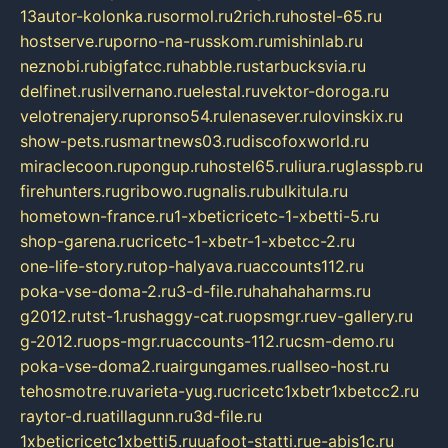
13autor-kolonka.ru
sormol.ru
2rich.ru
hostel-65.ru
hostserve.ru
porno-na-russkom.ru
mishinlab.ru
neznobi.ru
bigfatcc.ru
habble.ru
starbucksvia.ru
delfinet.ru
silvernano.ru
elestal.ru
vektor-doroga.ru
velotrenajery.ru
pronso54.ru
lenasever.ru
lovinskix.ru
show-pets.ru
smartnews03.ru
discofoxworld.ru
miraclecoon.ru
pongup.ru
hostel65.ru
liura.ru
glasspb.ru
firehunters.ru
gribowo.ru
gnalis.ru
bulkitula.ru
hometown-france.ru
1-xbeticricetc-1-xbetti-5.ru
shop-garena.ru
cricetc-1-xbetr-1-xbetcc-2.ru
one-life-story.ru
top-halyava.ru
accounts112.ru
poka-vse-doma-2.ru
3-d-file.ru
hahahaharms.ru
g2012.ru
tst-1.ru
shaggy-cat.ru
opsmgr.ru
ev-gallery.ru
g-2012.ru
ops-mgr.ru
accounts-112.ru
csm-demo.ru
poka-vse-doma2.ru
airgungames.ru
allseo-host.ru
tehosmotre.ru
varieta-yug.ru
cricetc1xbetr1xbetcc2.ru
raytor-d.ru
atillagunn.ru
3d-file.ru
1xbeticricetc1xbetti5.ru
uafoot-statti.ru
e-abis1c.ru