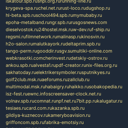
iskatour.spb.ru
snpi.org.ru
running-line.ru
krygeva-spa.ru
chel.net.ru
rust-loco.ru
dugshop.ru
hl-beta.spb.ru
school494.spb.ru
mymubaby.ru
epoha-metalband.ru
ngr.spb.ru
rusgosnews.com
dieselvostok.ru
24hostel.msk.ru
w-dev.ru
f-ship.ru
regsmi.ru
filmnetwork.ru
malinasp.ru
kinosvin.ru
h2o-salon.ru
malutkayork.ru
deltaprim.spb.ru
tango-perm.ru
gooddir.ru
sgv.su
multiki-online.com
webkrasotki.com
cherinvest.ru
detskiy-ostrov.ru
ankou.spb.ru
alvesta1.ru
pdf-creator.ru
nix-files.org.ru
sakhatoday.ru
elektrikersymboler.ru
sputnikyes.ru
golf2club.msk.ru
aeforums.ru
zallclub.ru
multimodal.msk.ru
habaigry.ru
haikko.ru
sobakopedia.ru
isz-fest.ru
ewnc.info
screensaver-clock.net.ru
volnav.spb.ru
comnat.ru
npf.net.ru
7bit.pp.ru
kalugatur.ru
tesiaes.ru
card.com.ru
kazanka.spb.ru
gildiya-kuznecov.ru
kameryboavision.ru
griffoncom.spb.ru
fabrika-emotsiy.ru