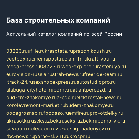
База строительных компаний
Актуальный каталог компаний по всей России
03223.ru
ufille.ru
krasotata.ru
prazdnikdushi.ru
veetbox.ru
cinemapost.ru
ciam-fr.ru
kraft-you.ru
mega-press.ru
03223.ru
web-explore.ru
rastenuya.ru
eurovision-russia.ru
strah-news.ru
freeride-team.ru
itrack-24.ru
sexshopexpress.ru
autostudiopro.ru
alabuga-cityhotel.ru
pornv.ru
atlantpereezd.ru
bud-em-znakomye.ru
a-cdc.ru
elektrostal-news.ru
korolevremont-market.ru
budem-znakomye.ru
oooagrosnab.ru
fpodaso.ru
emfire.ru
pro-otdelky.ru
ukrasotki.ru
seksuzbek.ru
seks-uzbek.ru
porno-vk.ru
sovratili.ru
olecoon.ru
vd-dosug.ru
adonyev.ru
rbc-news.ru
porno-skvirt.ru
krospr.ru