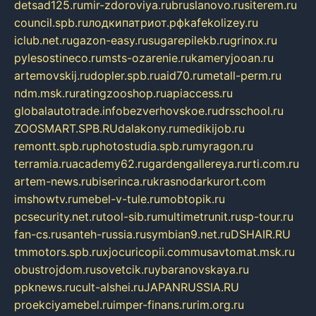
detsad125.ru
mir-zdoroviya.ru
bruslanovo.ru
siterem.ru
council.spb.ru
лодкипатриот.рф
kafekolizey.ru
iclub.net.ru
gazon-easy.ru
sugarepilekb.ru
grinox.ru
pylesostineco.ru
msts-ozarenie.ru
kameryjooan.ru
artemovskij.ru
dopler.spb.ru
aid70.ru
metall-perm.ru
ndm.msk.ru
ratingzooshop.ru
apiaccess.ru
globalautotrade.info
bezverhovskoe.ru
drsschool.ru
ZOOSMART.SPB.RU
dalakony.ru
medikijob.ru
remontt.spb.ru
photostudia.spb.ru
myragon.ru
terramia.ru
academy62.ru
gardengallereya.ru
rti.com.ru
artem-news.ru
biserinca.ru
krasnodarkurort.com
imshowtv.ru
mebel-v-tule.ru
mobtopik.ru
pcsecurity.net.ru
tool-sib.ru
multimetrunit.ru
sp-tour.ru
fan-cs.ru
santeh-russia.ru
symbian9.net.ru
DSHAIR.RU
tmmotors.spb.ru
xjocuricopii.com
musavtomat.msk.ru
obustrojdom.ru
sovetcik.ru
ybaranovskaya.ru
ppknews.ru
cult-alshei.ru
JAPANRUSSIA.RU
proekciyamebel.ru
imper-finans.ru
rim.org.ru