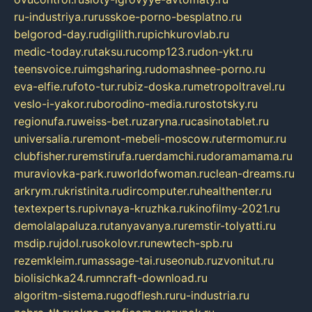
ru-industriya.ru
russkoe-porno-besplatno.ru
belgorod-day.ru
digilith.ru
pichkurovlab.ru
medic-today.ru
taksu.ru
comp123.ru
don-ykt.ru
teensvoice.ru
imgsharing.ru
domashnee-porno.ru
eva-elfie.ru
foto-tur.ru
biz-doska.ru
metropoltravel.ru
veslo-i-yakor.ru
borodino-media.ru
rostotsky.ru
regionufa.ru
weiss-bet.ru
zaryna.ru
casinotablet.ru
universalia.ru
remont-mebeli-moscow.ru
termomur.ru
clubfisher.ru
remstirufa.ru
erdamchi.ru
doramamama.ru
muraviovka-park.ru
worldofwoman.ru
clean-dreams.ru
arkrym.ru
kristinita.ru
dircomputer.ru
healthenter.ru
textexperts.ru
pivnaya-kruzhka.ru
kinofilmy-2021.ru
demolalapaluza.ru
tanyavanya.ru
remstir-tolyatti.ru
msdip.ru
jdol.ru
sokolovr.ru
newtech-spb.ru
rezemkleim.ru
massage-tai.ru
seonub.ru
zvonitut.ru
biolisichka24.ru
mncraft-download.ru
algoritm-sistema.ru
godflesh.ru
ru-industria.ru