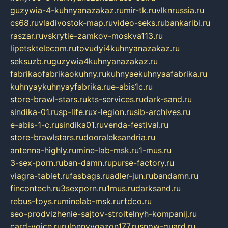
guzywia-4-kuhnyanazakaz.ru
mir-tk.ru
vlknrussia.ru
cs68.ru
vladivostok-map.ru
video-seks.ru
bankaribi.ru
raszar.ru
vskrytie-zamkov-moskva113.ru
lipetsktelecom.ru
tovudyi4kuhnyanazakaz.ru
seksuzb.ru
guzywia4kuhnyanazakaz.ru
fabrikaofabrikaokuhny.ru
kuhnyaekuhnyaafabrika.ru
kuhnyaykuhnyayfabrika.ru
e-abis1c.ru
store-brawl-stars.ru
kts-services.ru
dark-sand.ru
sindika-01.ru
sp-life.ru
x-legion.ru
sib-archives.ru
e-abis-1-c.ru
sindika01.ru
venda-festival.ru
store-brawlstars.ru
dooraleksandria.ru
antenna-highly.ru
mine-lab-msk.ru
1-mus.ru
3-sex-porn.ru
ban-damn.ru
purse-factory.ru
viagra-tablet.ru
fasbags.ru
adler-jun.ru
bandamn.ru
fincontech.ru
3sexporn.ru
1mus.ru
darksand.ru
rebus-toys.ru
minelab-msk.ru
rtdco.ru
seo-prodvizhenie-sajtov-stroitelnyh-kompanij.ru
card-voice.ru
rulonnyygazon177.ru
snow-guard.ru