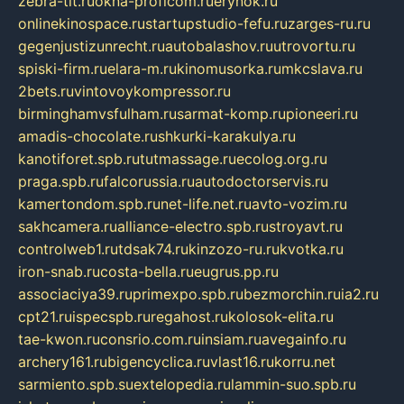
zebra-tlt.ru
okna-proficom.ru
erynok.ru
onlinekinospace.ru
startupstudio-fefu.ru
zarges-ru.ru
gegenjustizunrecht.ru
autobalashov.ru
utrovortu.ru
spiski-firm.ru
elara-m.ru
kinomusorka.ru
mkcslava.ru
2bets.ru
vintovoykompressor.ru
birminghamvsfulham.ru
sarmat-komp.ru
pioneeri.ru
amadis-chocolate.ru
shkurki-karakulya.ru
kanotiforet.spb.ru
tutmassage.ru
ecolog.org.ru
praga.spb.ru
falcorussia.ru
autodoctorservis.ru
kamertondom.spb.ru
net-life.net.ru
avto-vozim.ru
sakhcamera.ru
alliance-electro.spb.ru
stroyavt.ru
controlweb1.ru
tdsak74.ru
kinzozo-ru.ru
kvotka.ru
iron-snab.ru
costa-bella.ru
eugrus.pp.ru
associaciya39.ru
primexpo.spb.ru
bezmorchin.ru
ia2.ru
cpt21.ru
ispecspb.ru
regahost.ru
kolosok-elita.ru
tae-kwon.ru
consrio.com.ru
insiam.ru
avegainfo.ru
archery161.ru
bigencyclica.ru
vlast16.ru
korru.net
sarmiento.spb.su
extelopedia.ru
lammin-suo.spb.ru