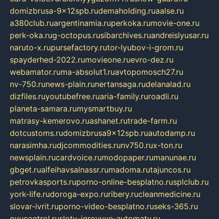
domizbrusa-9x12spb.ru
demaholding.ru
aalse.ru
a380club.ru
argentinamia.ru
perkoka.ru
movie-one.ru
perk-oka.ru
g-octopus.ru
sibarchives.ru
andreislyusar.ru
naruto-x.ru
pursefactory.ru
tor-lyubov-i-grom.ru
spayderhed-2022.ru
movieone.ru
evro-dez.ru
webamator.ru
ma-absolut1.ru
avtopomosch27.ru
nv-750.ru
news-plain.ru
nertansaga.ru
delanalad.ru
dizfiles.ru
youtubefree.ru
aria-family.ru
roadli.ru
planeta-samara.ru
mysmartbuy.ru
matrasy-kemerovo.ru
ashanet.ru
trade-farm.ru
dotcustoms.ru
domizbrusa9x12spb.ru
autodamp.ru
narasimha.ru
djcommodities.ru
nv750.ru
x-ton.ru
newsplain.ru
cardvoice.ru
modopaper.ru
manunae.ru
gbget.ru
alfeihavsalnassr.ru
madoma.ru
tajuncos.ru
petrovkasports.ru
porno-online-besplatno.ru
splclub.ru
york-life.ru
doroga-expo.ru
ribery.ru
cleanmedicine.ru
slovar-ivrit.ru
porno-video-besplatno.ru
seks-365.ru
ovucontrol.ru
sloty-igrovyye-avtomaty.ru