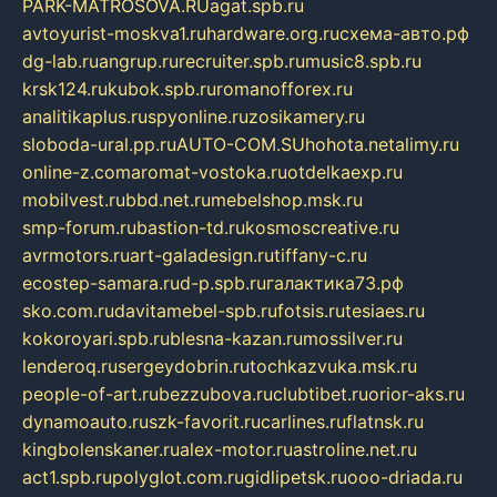
PARK-MATROSOVA.RU
agat.spb.ru
avtoyurist-moskva1.ru
hardware.org.ru
схема-авто.рф
dg-lab.ru
angrup.ru
recruiter.spb.ru
music8.spb.ru
krsk124.ru
kubok.spb.ru
romanofforex.ru
analitikaplus.ru
spyonline.ru
zosikamery.ru
sloboda-ural.pp.ru
AUTO-COM.SU
hohota.net
alimy.ru
online-z.com
aromat-vostoka.ru
otdelkaexp.ru
mobilvest.ru
bbd.net.ru
mebelshop.msk.ru
smp-forum.ru
bastion-td.ru
kosmoscreative.ru
avrmotors.ru
art-galadesign.ru
tiffany-c.ru
ecostep-samara.ru
d-p.spb.ru
галактика73.рф
sko.com.ru
davitamebel-spb.ru
fotsis.ru
tesiaes.ru
kokoroyari.spb.ru
blesna-kazan.ru
mossilver.ru
lenderoq.ru
sergeydobrin.ru
tochkazvuka.msk.ru
people-of-art.ru
bezzubova.ru
clubtibet.ru
orior-aks.ru
dynamoauto.ru
szk-favorit.ru
carlines.ru
flatnsk.ru
kingbolenskaner.ru
alex-motor.ru
astroline.net.ru
act1.spb.ru
polyglot.com.ru
gidlipetsk.ru
ooo-driada.ru