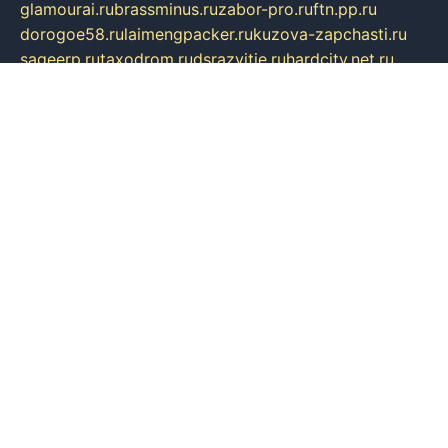
glamourai.ru
brassminus.ru
zabor-pro.ru
ftn.pp.ru
dorogoe58.ru
laimengpacker.ru
kuzova-zapchasti.ru
sageerp.ru
taxodrom.ru
dsrazvitie.ru
hardcity.net.ru
ratinghomegames.ru
topservice25.ru
gubernyan.ru
gtglasslined.ru
ii4.ru
tssport.spb.ru
andorra24.com
blackwallstreet.ru
oboimos.ru
optim-doors.com.ru
ikuch.ru
nycr.org.ru
npa21.ru
vremya-ch.spb.ru
desert000.ru
ivtorgi.ru
ifiori.ru
catalog-statei.ru
dcv.org.ru
spetsmaster174.ru
ipkameryhiseeu.ru
dum26.ru
ruspol.spb.ru
fr-opendp.ru
kam-solnyshko.ru
cheyenne-arapaho.ru
sevzapmetal.spb.ru
ted-lapidus.spb.ru
parasite-eliminator.ru
sigma-complete.ru
modernworld.ru
dama-moda.ru
eholot-group.ru
sk-nvkz.ru
DRONGOLD.RU
democratia2.ru
i-farmer.ru
mass-sport.org
jablonex.spb.ru
bookmess.ru
linkword.ru
refineua.com.ru
cs-spec.net.ru
altay-mebel.ru
DNK-THEATRE.RU
mechaniks.spb.ru
ipcamtechage.ru