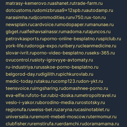
matrasy-kemerovo.ru
ashanet.ru
trade-farm.ru
dotcustoms.ru
domizbrusa9x12spb.ru
autodamp.ru
narasimha.ru
djcommodities.ru
nv750.ru
x-ton.ru
newsplain.ru
cardvoice.ru
modopaper.ru
manunae.ru
gbget.ru
alfeihavsalnassr.ru
madoma.ru
tajuncos.ru
petrovkasports.ru
porno-online-besplatno.ru
splclub.ru
york-life.ru
doroga-expo.ru
ribery.ru
cleanmedicine.ru
slovar-ivrit.ru
porno-video-besplatno.ru
seks-365.ru
ovucontrol.ru
sloty-igrovyye-avtomaty.ru
ru-industriya.ru
russkoe-porno-besplatno.ru
belgorod-day.ru
digilith.ru
pichkurovlab.ru
medic-today.ru
taksu.ru
comp123.ru
don-ykt.ru
teensvoice.ru
imgsharing.ru
domashnee-porno.ru
eva-elfie.ru
foto-tur.ru
biz-doska.ru
metropoltravel.ru
veslo-i-yakor.ru
borodino-media.ru
rostotsky.ru
regionufa.ru
weiss-bet.ru
zaryna.ru
casinotablet.ru
universalia.ru
remont-mebeli-moscow.ru
termomur.ru
clubfisher.ru
remstirufa.ru
erdamchi.ru
doramamama.ru