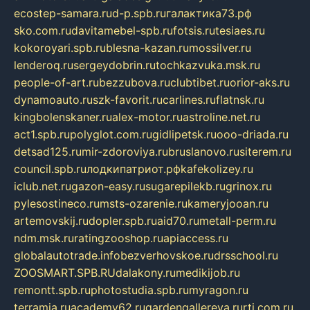
ecostep-samara.ru
d-p.spb.ru
галактика73.рф
sko.com.ru
davitamebel-spb.ru
fotsis.ru
tesiaes.ru
kokoroyari.spb.ru
blesna-kazan.ru
mossilver.ru
lenderoq.ru
sergeydobrin.ru
tochkazvuka.msk.ru
people-of-art.ru
bezzubova.ru
clubtibet.ru
orior-aks.ru
dynamoauto.ru
szk-favorit.ru
carlines.ru
flatnsk.ru
kingbolenskaner.ru
alex-motor.ru
astroline.net.ru
act1.spb.ru
polyglot.com.ru
gidlipetsk.ru
ooo-driada.ru
detsad125.ru
mir-zdoroviya.ru
bruslanovo.ru
siterem.ru
council.spb.ru
лодкипатриот.рф
kafekolizey.ru
iclub.net.ru
gazon-easy.ru
sugarepilekb.ru
grinox.ru
pylesostineco.ru
msts-ozarenie.ru
kameryjooan.ru
artemovskij.ru
dopler.spb.ru
aid70.ru
metall-perm.ru
ndm.msk.ru
ratingzooshop.ru
apiaccess.ru
globalautotrade.info
bezverhovskoe.ru
drsschool.ru
ZOOSMART.SPB.RU
dalakony.ru
medikijob.ru
remontt.spb.ru
photostudia.spb.ru
myragon.ru
terramia.ru
academy62.ru
gardengallereya.ru
rti.com.ru