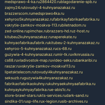
medsprawo-4-ka.ru
2864420.ru
blagodarenie-spb.ru
zajmy24.ru
tovudyi-4-kuhnyanazakaz.ru
brazzerscom.ru
medsprawo4ka.ru
xehyroo5kuhnyanazakaz.ru
fabrikayfabrikaefabrika.ru
vskrytie-zamkov-moskva-113.ru
biletnadom.ru
zed-online.ru
pimchax.ru
brazzers-hd.ru
z-host.ru
kitubeu2kuhnyanazakaz.ru
naperekate.ru
kuhnyaofabrikaufabrik.ru
kitubeu-2-kuhnyanazakaz.ru
xehyroo-5-kuhnyanazakaz.ru
cs-68.ru
guzywia-4-kuhnyanazakaz.ru
mir-tk.ru
vlknrussia.ru
cs68.ru
vladivostok-map.ru
video-seks.ru
bankaribi.ru
raszar.ru
vskrytie-zamkov-moskva113.ru
lipetsktelecom.ru
tovudyi4kuhnyanazakaz.ru
seksuzb.ru
guzywia4kuhnyanazakaz.ru
fabrikaofabrikaokuhny.ru
kuhnyaekuhnyaafabrika.ru
kuhnyaykuhnyayfabrika.ru
e-abis1c.ru
store-brawl-stars.ru
kts-services.ru
dark-sand.ru
sindika-01.ru
sp-life.ru
x-legion.ru
sib-archives.ru