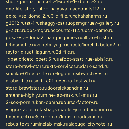
shop-garena.ru
cricetc-1-xbetr-1-xbetcc-2.ru
one-life-story.ru
top-halyava.ru
accounts112.ru
poka-vse-doma-2.ru
3-d-file.ru
hahahaharms.ru
g2012.ru
tst-1.ru
shaggy-cat.ru
opsmgr.ru
ev-gallery.ru
g-2012.ru
ops-mgr.ru
accounts-112.ru
csm-demo.ru
poka-vse-doma2.ru
airgungames.ru
allseo-host.ru
tehosmotre.ru
varieta-yug.ru
cricetc1xbetr1xbetcc2.ru
raytor-d.ru
atillagunn.ru
3d-file.ru
1xbeticricetc1xbetti5.ru
uafoot-statti.ru
e-abis1c.ru
store-brawl-stars.ru
kts-services.ru
dark-sand.ru
sindika-01.ru
sp-life.ru
x-legion.ru
sib-archives.ru
e-abis-1-c.ru
sindika01.ru
venda-festival.ru
store-brawlstars.ru
dooraleksandria.ru
antenna-highly.ru
mine-lab-msk.ru
1-mus.ru
3-sex-porn.ru
ban-damn.ru
purse-factory.ru
viagra-tablet.ru
fasbags.ru
adler-jun.ru
bandamn.ru
fincontech.ru
3sexporn.ru
1mus.ru
darksand.ru
rebus-toys.ru
minelab-msk.ru
alabuga-cityhotel.ru