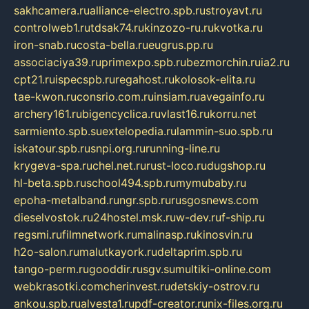
sakhcamera.ru
alliance-electro.spb.ru
stroyavt.ru
controlweb1.ru
tdsak74.ru
kinzozo-ru.ru
kvotka.ru
iron-snab.ru
costa-bella.ru
eugrus.pp.ru
associaciya39.ru
primexpo.spb.ru
bezmorchin.ru
ia2.ru
cpt21.ru
ispecspb.ru
regahost.ru
kolosok-elita.ru
tae-kwon.ru
consrio.com.ru
insiam.ru
avegainfo.ru
archery161.ru
bigencyclica.ru
vlast16.ru
korru.net
sarmiento.spb.su
extelopedia.ru
lammin-suo.spb.ru
iskatour.spb.ru
snpi.org.ru
running-line.ru
krygeva-spa.ru
chel.net.ru
rust-loco.ru
dugshop.ru
hl-beta.spb.ru
school494.spb.ru
mymubaby.ru
epoha-metalband.ru
ngr.spb.ru
rusgosnews.com
dieselvostok.ru
24hostel.msk.ru
w-dev.ru
f-ship.ru
regsmi.ru
filmnetwork.ru
malinasp.ru
kinosvin.ru
h2o-salon.ru
malutkayork.ru
deltaprim.spb.ru
tango-perm.ru
gooddir.ru
sgv.su
multiki-online.com
webkrasotki.com
cherinvest.ru
detskiy-ostrov.ru
ankou.spb.ru
alvesta1.ru
pdf-creator.ru
nix-files.org.ru