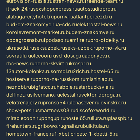
eurovision-russia.ru
strah-news.ru
freeride-team.ru
itrack-24.ru
sexshopexpress.ru
autostudiopro.ru
alabuga-cityhotel.ru
pornv.ru
atlantpereezd.ru
bud-em-znakomye.ru
a-cdc.ru
elektrostal-news.ru
korolevremont-market.ru
budem-znakomye.ru
oooagrosnab.ru
fpodaso.ru
emfire.ru
pro-otdelky.ru
ukrasotki.ru
seksuzbek.ru
seks-uzbek.ru
porno-vk.ru
sovratili.ru
olecoon.ru
vd-dosug.ru
adonyev.ru
rbc-news.ru
porno-skvirt.ru
krospr.ru
13autor-kolonka.ru
sormol.ru
2rich.ru
hostel-65.ru
hostserve.ru
porno-na-russkom.ru
mishinlab.ru
neznobi.ru
bigfatcc.ru
habble.ru
starbucksvia.ru
delfinet.ru
silvernano.ru
elestal.ru
vektor-doroga.ru
velotrenajery.ru
pronso54.ru
lenasever.ru
lovinskix.ru
show-pets.ru
smartnews03.ru
discofoxworld.ru
miraclecoon.ru
pongup.ru
hostel65.ru
liura.ru
glasspb.ru
firehunters.ru
gribowo.ru
gnalis.ru
bulkitula.ru
hometown-france.ru
1-xbeticricetc-1-xbetti-5.ru