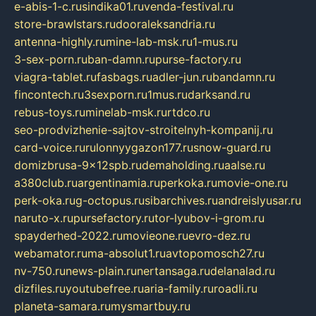
e-abis-1-c.ru
sindika01.ru
venda-festival.ru
store-brawlstars.ru
dooraleksandria.ru
antenna-highly.ru
mine-lab-msk.ru
1-mus.ru
3-sex-porn.ru
ban-damn.ru
purse-factory.ru
viagra-tablet.ru
fasbags.ru
adler-jun.ru
bandamn.ru
fincontech.ru
3sexporn.ru
1mus.ru
darksand.ru
rebus-toys.ru
minelab-msk.ru
rtdco.ru
seo-prodvizhenie-sajtov-stroitelnyh-kompanij.ru
card-voice.ru
rulonnyygazon177.ru
snow-guard.ru
domizbrusa-9x12spb.ru
demaholding.ru
aalse.ru
a380club.ru
argentinamia.ru
perkoka.ru
movie-one.ru
perk-oka.ru
g-octopus.ru
sibarchives.ru
andreislyusar.ru
naruto-x.ru
pursefactory.ru
tor-lyubov-i-grom.ru
spayderhed-2022.ru
movieone.ru
evro-dez.ru
webamator.ru
ma-absolut1.ru
avtopomosch27.ru
nv-750.ru
news-plain.ru
nertansaga.ru
delanalad.ru
dizfiles.ru
youtubefree.ru
aria-family.ru
roadli.ru
planeta-samara.ru
mysmartbuy.ru