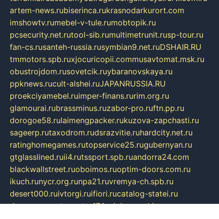
artem-news.ru
biserinca.ru
krasnodarkurort.com
imshowtv.ru
mebel-v-tule.ru
mobtopik.ru
pcsecurity.net.ru
tool-sib.ru
multimetrunit.ru
sp-tour.ru
fan-cs.ru
santeh-russia.ru
symbian9.net.ru
DSHAIR.RU
tmmotors.spb.ru
xjocuricopii.com
musavtomat.msk.ru
obustrojdom.ru
sovetcik.ru
ybaranovskaya.ru
ppknews.ru
cult-alshei.ru
JAPANRUSSIA.RU
proekciyamebel.ru
imper-finans.ru
rim.org.ru
glamourai.ru
brassminus.ru
zabor-pro.ru
ftn.pp.ru
dorogoe58.ru
laimengpacker.ru
kuzova-zapchasti.ru
sageerp.ru
taxodrom.ru
dsrazvitie.ru
hardcity.net.ru
ratinghomegames.ru
topservice25.ru
gubernyan.ru
gtglasslined.ru
ii4.ru
tssport.spb.ru
andorra24.com
blackwallstreet.ru
oboimos.ru
optim-doors.com.ru
ikuch.ru
nycr.org.ru
npa21.ru
vremya-ch.spb.ru
desert000.ru
ivtorgi.ru
ifiori.ru
catalog-statei.ru
dcv.org.ru
spetsmaster174.ru
ipkameryhiseeu.ru
dum26.ru
ruspol.spb.ru
fr-opendp.ru
kam-solnyshko.ru