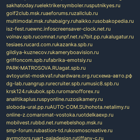
sakhatoday.ru
elektrikersymboler.ru
sputnikyes.ru
golf2club.msk.ru
aeforums.ru
zallclub.ru
multimodal.msk.ru
habaigry.ru
haikko.ru
sobakopedia.ru
isz-fest.ru
ewnc.info
screensaver-clock.net.ru
volnav.spb.ru
comnat.ru
npf.net.ru
7bit.pp.ru
kalugatur.ru
tesiaes.ru
card.com.ru
kazanka.spb.ru
gildiya-kuznecov.ru
kameryboavision.ru
griffoncom.spb.ru
fabrika-emotsiy.ru
PARK-MATROSOVA.RU
agat.spb.ru
avtoyurist-moskva1.ru
hardware.org.ru
схема-авто.рф
dg-lab.ru
angrup.ru
recruiter.spb.ru
music8.spb.ru
krsk124.ru
kubok.spb.ru
romanofforex.ru
analitikaplus.ru
spyonline.ru
zosikamery.ru
sloboda-ural.pp.ru
AUTO-COM.SU
hohota.net
alimy.ru
online-z.com
aromat-vostoka.ru
otdelkaexp.ru
mobilvest.ru
bbd.net.ru
mebelshop.msk.ru
smp-forum.ru
bastion-td.ru
kosmoscreative.ru
avrmotors.ru
art-galadesign.ru
tiffany-c.ru