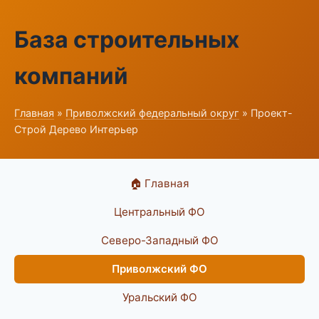
База строительных
компаний
Главная
»
Приволжский федеральный округ
» Проект-
Строй Дерево Интерьер
🏠 Главная
Центральный ФО
Северо-Западный ФО
Приволжский ФО
Уральский ФО