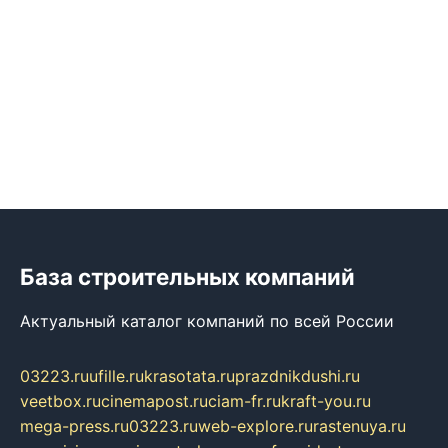
База строительных компаний
Актуальный каталог компаний по всей России
03223.ru
ufille.ru
krasotata.ru
prazdnikdushi.ru
veetbox.ru
cinemapost.ru
ciam-fr.ru
kraft-you.ru
mega-press.ru
03223.ru
web-explore.ru
rastenuya.ru