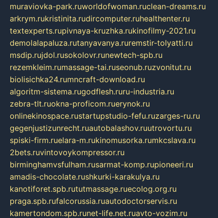
muraviovka-park.ru
worldofwoman.ru
clean-dreams.ru
arkrym.ru
kristinita.ru
dircomputer.ru
healthenter.ru
textexperts.ru
pivnaya-kruzhka.ru
kinofilmy-2021.ru
demolalapaluza.ru
tanyavanya.ru
remstir-tolyatti.ru
msdip.ru
jdol.ru
sokolovr.ru
newtech-spb.ru
rezemkleim.ru
massage-tai.ru
seonub.ru
zvonitut.ru
biolisichka24.ru
mncraft-download.ru
algoritm-sistema.ru
godflesh.ru
ru-industria.ru
zebra-tlt.ru
okna-proficom.ru
erynok.ru
onlinekinospace.ru
startupstudio-fefu.ru
zarges-ru.ru
gegenjustizunrecht.ru
autobalashov.ru
utrovortu.ru
spiski-firm.ru
elara-m.ru
kinomusorka.ru
mkcslava.ru
2bets.ru
vintovoykompressor.ru
birminghamvsfulham.ru
sarmat-komp.ru
pioneeri.ru
amadis-chocolate.ru
shkurki-karakulya.ru
kanotiforet.spb.ru
tutmassage.ru
ecolog.org.ru
praga.spb.ru
falcorussia.ru
autodoctorservis.ru
kamertondom.spb.ru
net-life.net.ru
avto-vozim.ru